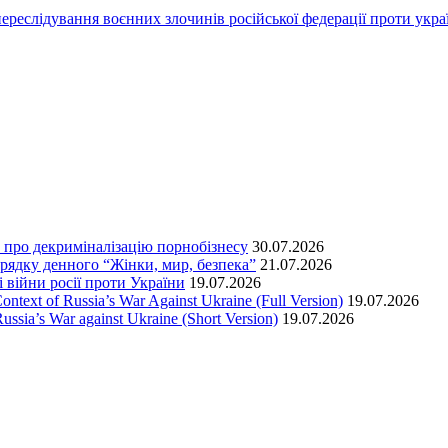
переслідування воєнних злочинів російської федерації проти укра
т про декриміналізацію порнобізнесу
30.07.2026
орядку денного “Жінки, мир, безпека”
21.07.2026
 війни росії проти України
19.07.2026
text of Russia’s War Against Ukraine (Full Version)
19.07.2026
ssia’s War against Ukraine (Short Version)
19.07.2026