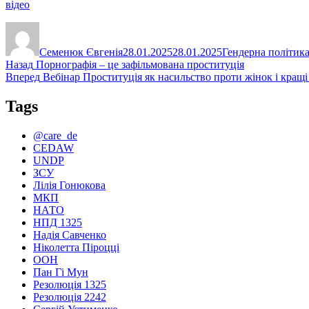
відео
Автор
Оприлюднено
Категорії
Семенюк Євгенія
28.01.2025
28.01.2025
Гендерна політик
Навігація
Попередній
Назад
Порнографія – це зафільмована проституція
запис:
Наступний
Вперед
Вебінар Проституція як насильство проти жінок і кращі с
записів
запис:
Tags
@care_de
CEDAW
UNDP
ЗСУ
Лілія Гонюкова
МКП
НАТО
НПД 1325
Надія Савченко
Ніколетта Піроцці
ООН
Пан Гі Мун
Резолюція 1325
Резолюція 2242