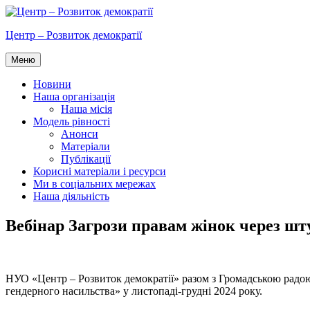
Перейти
до
Центр – Розвиток демократії
вмісту
Меню
Новини
Наша організація
Наша місія
Модель рівності
Анонси
Матеріали
Публікації
Корисні матеріали і ресурси
Ми в соціальних мережах
Наша діяльність
Вебінар Загрози правам жінок через шту
НУО «Центр – Розвиток демократії» разом з Громадською радою 
гендерного насильства» у листопаді-грудні 2024 року.