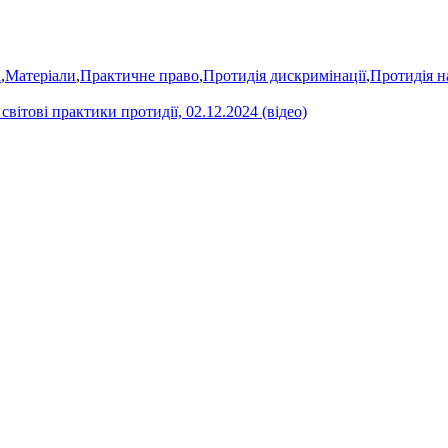
а
,
Матеріали
,
Практичне право
,
Протидія дискримінації
,
Протидія н
вітові практики протидії, 02.12.2024 (відео)