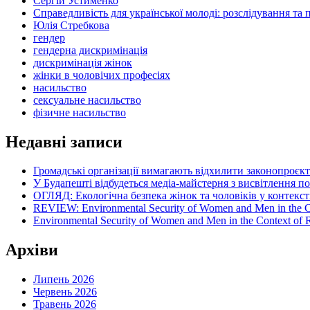
Сергій Устименко
Справедливість для української молоді: розслідування та 
Юлія Стребкова
гендер
гендерна дискримінація
дискримінація жінок
жінки в чоловічих професіях
насильство
сексуальне насильство
фізичне насильство
Недавні записи
Громадські організації вимагають відхилити законопроєк
У Будапешті відбудеться медіа-майстерня з висвітлення п
ОГЛЯД: Екологічна безпека жінок та чоловіків у контексті
REVIEW: Environmental Security of Women and Men in the Con
Environmental Security of Women and Men in the Context of Ru
Архіви
Липень 2026
Червень 2026
Травень 2026