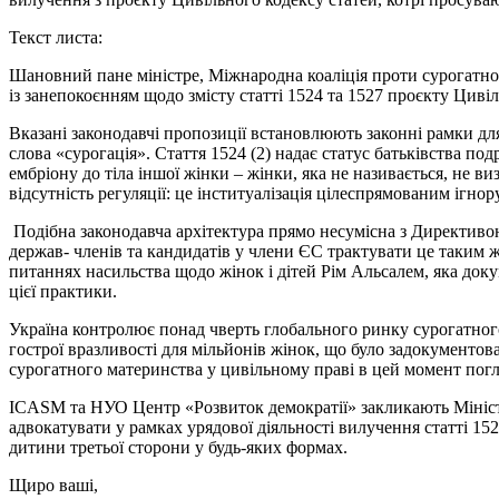
Текст листа:
Шановний пане міністре, Міжнародна коаліція проти сурогатного
із занепокоєнням щодо змісту статті 1524 та 1527 проєкту Цив
Вказані законодавчі пропозиції встановлюють законні рамки для
слова «сурогація». Стаття 1524 (2) надає статус батьківства п
ембріону до тіла іншої жінки – жінки, яка не називається, не в
відсутність регуляції: це інституалізація цілеспрямованим ігн
Подібна законодавча архітектура прямо несумісна з Директиво
держав- членів та кандидатів у члени ЄС трактувати це таким
питаннях насильства щодо жінок і дітей Рім Альсалем, яка док
цієї практики.
Україна контролює понад чверть глобального ринку сурогатно
гострої вразливості для мільйонів жінок, що було задокументо
сурогатного материнства у цивільному праві в цей момент погл
ICASM та НУО Центр «Розвиток демократії» закликають Міністе
адвокатувати у рамках урядової діяльності вилучення статті 152
дитини третьої сторони у будь-яких формах.
Щиро ваші,