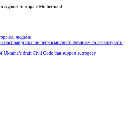
on Against Surrogate Motherhood
торгівлі людьми
й насправді прагне переосмислити фемінізм та легалізувати
 Ukraine’s draft Civil Code that support surrogacy