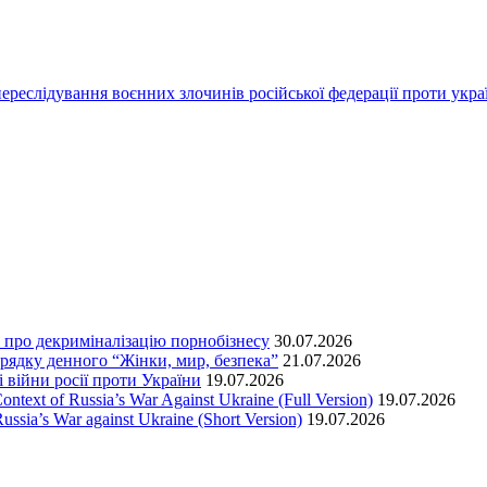
переслідування воєнних злочинів російської федерації проти укра
т про декриміналізацію порнобізнесу
30.07.2026
орядку денного “Жінки, мир, безпека”
21.07.2026
 війни росії проти України
19.07.2026
text of Russia’s War Against Ukraine (Full Version)
19.07.2026
ssia’s War against Ukraine (Short Version)
19.07.2026