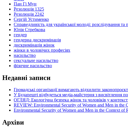
Пан Гі Мун
Резолюція 1325
Резолюція 2242
Сергій Устименко
Справедливість для української молоді: розслідування та 
Юлія Стребкова
гендер
гендерна дискримінація
дискримінація жінок
жінки в чоловічих професіях
насильство
сексуальне насильство
фізичне насильство
Недавні записи
Громадські організації вимагають відхилити законопроєк
У Будапешті відбудеться медіа-майстерня з висвітлення п
ОГЛЯД: Екологічна безпека жінок та чоловіків у контексті
REVIEW: Environmental Security of Women and Men in the Con
Environmental Security of Women and Men in the Context of Ru
Архіви