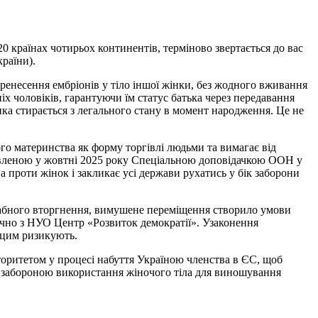
0 країнах чотирьох континентів, терміново звертається до вас
раїни).
еренесення ембріонів у тіло іншої жінки, без жодного вживання
іх чоловіків, гарантуючи їм статус батька через передавання
інка стирається з легального стану в момент народження. Це не
го материнства як форму торгівлі людьми та вимагає від
тавленою у жовтні 2025 року Спеціальною доповідачкою ООН у
 проти жінок і закликає усі держави рухатись у бік заборони
табного вторгнення, вимушене переміщення створило умови
ючно з НУО Центр «Розвиток демократії». Узаконення
 цим ризикують.
оритетом у процесі набуття Україною членства в ЄС, щоб
міну забороною використання жіночого тіла для виношування