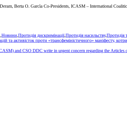
Deram, Berta O. Garcìa Co-Presidents, ICASM – International Coaliti
а
,
Новини
,
Протидія дискримінації
,
Протидія насильству
,
Протидія 
цій та активісток проти «трансфеміністичного» маніфесту, котри
ICASM) and CSO DDC write in urgent concern regarding the Articles of