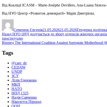
Від Коаліції ICASM – Marie-Josèphe Devillers, Ana-Luana Stoicea-
Від НУО Центр «Розвиток демократії» Марія Дмитрієва.
Автор
Оприлюднено
Категорії
Семенюк Євгенія
21.05.2026
21.05.2026
Гендерна політик
Навігація
Попередній
Назад
НУО ЦРД долучається до збору підписів жіночих організа
запис:
проституцію
записів
Наступний
Вперед
The International Coalition Against Surrogate Motherhood (
запис:
Tags
@care_de
CEDAW
UNDP
ЗСУ
Лілія Гонюкова
МКП
НАТО
НПД 1325
Надія Савченко
Ніколетта Піроцці
ООН