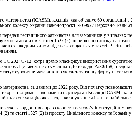
 материнства (ICASM), коаліція, яка об’єднує 60 організацій у 2
ільного кодексу України (законопроєкт № 69927 Верховної Ради Ук
 передачі гестаційного батьківства для замовників у випадках п
одружжю замовників. Стаття 1527 (2) поширює цю логіку на самотн
изнається і жодним чином ніде не захищається у тексті. Вагітна ж
оруванням.
ю ЄС 2024/1712, котра прямо класифікує використання сурогатно
 же чином. Це також не є сумісним з Доповіддю А/80/158, предс
ументує сурогатне материнство як систематичну форму насильства
го материнства, за даними до 2022 року. Від початку повномасш
вано організаціями – членами та партнерами Коаліції ICASM вкл
ибить експлуатацію якраз тоді, коли українські жінки найбільше
рство закордонних справ скористатися своїм інституційним авт
4 (2) та статті 1527 (2) із проєкту Цивільного кодексу та їх за