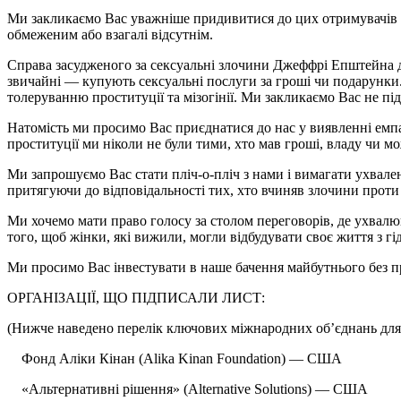
Ми закликаємо Вас уважніше придивитися до цих отримувачів г
обмеженим або взагалі відсутнім.
Справа засудженого за сексуальні злочини Джеффрі Епштейна дає
звичайні — купують сексуальні послуги за гроші чи подарунки.
толеруванню проституції та мізогінії. Ми закликаємо Вас не пі
Натомість ми просимо Вас приєднатися до нас у виявленні емпат
проституції ми ніколи не були тими, хто мав гроші, владу чи мо
Ми запрошуємо Вас стати пліч-о-пліч з нами і вимагати ухвален
притягуючи до відповідальності тих, хто вчиняв злочини проти на
Ми хочемо мати право голосу за столом переговорів, де ухвалю
того, щоб жінки, які вижили, могли відбудувати своє життя з гі
Ми просимо Вас інвестувати в наше бачення майбутнього без про
ОРГАНІЗАЦІЇ, ЩО ПІДПИСАЛИ ЛИСТ:
(Нижче наведено перелік ключових міжнародних об’єднань для
Фонд Аліки Кінан (Alika Kinan Foundation) — США
«Альтернативні рішення» (Alternative Solutions) — США