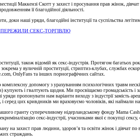
вестиції Маккензі Скотт у захист і просування прав жінок, дівча
родовженням її благодійної діяльності.
ти, доки наші уряди, благодійні інституції та суспільства легіт
І ПЕРЕЖИЛИ СЕКС-ТОРГІВЛЮ
ституції, також відомій як секс-індустрія. Протягом багатьох р
, зокрема у вуличній проституції, стриптиз-клубах, службах еско
ge.com, OnlyFans та інших порнографічних сайтах.
ємо комплексну допомогу з урахуванням психологічних травм неск
) купують і гвалтують щодня. Ми просвіщаємо громадськість і з
ряди пропонувати нам варіанти виходу з індустрії замість ареш
 і серед цих кривдників ми враховуємо чоловіків, які наймали на
шого гранту суперечливому нідерландському фонду Mama Cash (з
криміналізацію секс-індустрії, учасниками якої є покупці сексу,
ну на захист прав людини, здоров’я та освіти жінок і дівчат по 
ьких страждань.