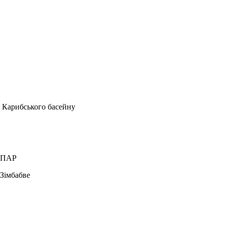
Карибського басейну
— ПАР
 Зімбабве