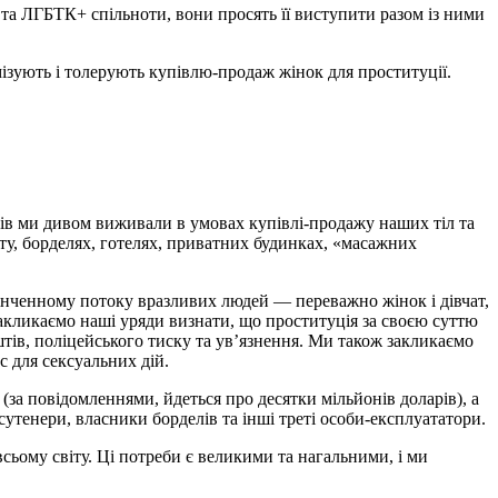
т та ЛГБТК+ спільноти, вони просять її виступити разом із ними
имізують і толерують купівлю-продаж жінок для проституції.
оків ми дивом виживали в умовах купівлі-продажу наших тіл та
рту, борделях, готелях, приватних будинках, «масажних
інченному потоку вразливих людей — переважно жінок і дівчат,
акликаємо наші уряди визнати, що проституція за своєю суттю
тів, поліцейського тиску та ув’язнення. Ми також закликаємо
с для сексуальних дій.
а повідомленнями, йдеться про десятки мільйонів доларів), а
 сутенери, власники борделів та інші треті особи-експлуататори.
всьому світу. Ці потреби є великими та нагальними, і ми