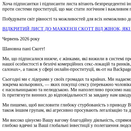
Хоча підписантки і підписанти листа вітають безпрецедентні ін
проти системи проституції, що має стати логічним і важливим п
Побудувати світ рівності та можливостей для всіх неможливо до
ВІДКРИТИЙ ЛИСТ ДО МАККЕНЗІ СКОТТ ВІД ЖІНОК, ЯК
Червень 2026 року
Шановна пані Скотт!
Ми, що підписалися нижче, є жінками, які вижили в системі про
нашої особистості в безлічі комерційних секс-локацій та ринків
салонах», а також у сфері онлайн-проституції, як-от на Backpa
Сьогодні ми є лідерами у своїх громадах та країнах. Ми нада
зокрема кольорових, — яких покупці сексу (переважно чоловіки
є насильницькою та нелюдською. Ми наполегливо просимо наші у
їх притягнути винних до відповідальності за завдану нам шкоду,
Ми пишемо, щоб висловити глибоку стурбованість з приводу Ва
також іншим групам, які агресивно просувають легалізацію та де
Ми високо цінуємо Вашу вагому благодійну діяльність, спрямова
глибоко вдячні за Ваші глобальні інвестиції у полегшення людс