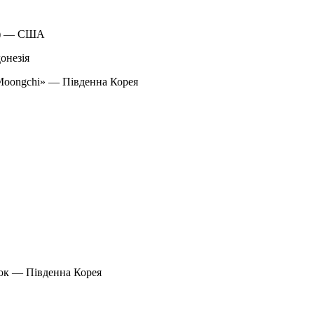
ee) — США
онезія
Moongchi» — Південна Корея
нок — Південна Корея