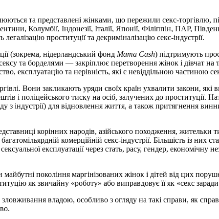
очолюються та представлені жінками, що пережили секс-торгівлю, 
тини, Колумбії, Індонезії, Італії, Японії, Філіппін, ПАР, Півд
ь легалізацію проституції та декриміналізацію секс-індустрії.
ації (зокрема, нідерландський фонд
Mama Cash
) підтримують прос
ксу та борделями — закріплює перетворення жінок і дівчат на то
тво, експлуатацію та нерівність, які є невіддільною частиною сек
оргівлі. Вони закликають уряди своїх країн ухвалити закони, як
тів і поліцейського тиску на осіб, залучених до проституції. Н
у з індустрії) для відновлення життя, а також притягнення винн
редставниці корінних народів, азійського походження, жительки 
 багатомільярдній комерційній секс-індустрії. Більшість із них с
сексуальної експлуатації через стать, расу, гендер, економічну 
 майбутні покоління маргінізованих жінок і дітей від цих поруш
титуцію як звичайну «роботу» або виправдовує її як «секс зарад
 зловживання владою, особливо з огляду на такі справи, як спра
во.