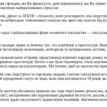
м і фондам, які Ви фінансуєте, щоб переконатися, що Ви прямо ч
покоління найвразливіших серед нас.
ок, дівчат та ЛГБТК+ спільноти, вони розглядають секс-індустрі
ли ребрендинг невимовного насильства, якого ми зазнали від рук
о.
. Це одна з найжахливіших форм чоловічого насильства — сексуаль
ї захищає права та безпеку тих, хто перебуває в проституції. Нав
багатовікову колонізацію, мілітаризм та патріархальні системи, щ
тихоокеанських островів, представниці корінних народів, ромки 
ржавою проституції. Багато з нас були переміщені, стали жертвам
ість перед експлуататорами. Ми хочемо, щоб це насильство прип
ж секс-індустрією та торгівлею людьми з метою сексуальної експл
і цей юридичний статус не зник, коли нам виповнилося 18 років, 
або життєві обставини привели нас туди через важке дитинство, ін
ім’ї, неспроможні або корумповані державні інститути, расизм, с
ненти задля сексуального задоволення чоловіків, збагачення вал