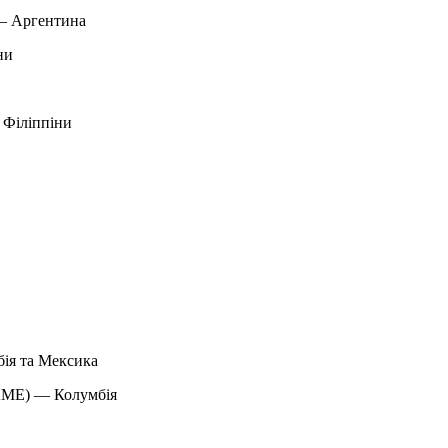
— Аргентина
ни
 Філіппіни
я та Мексика
ME) — Колумбія