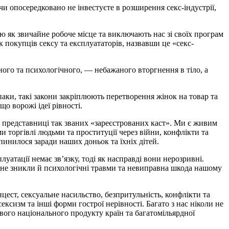
и опосередковано не інвестуєте в розширення секс-індустрії,
ю як звичайне робоче місце та виключають нас зі своїх програм
 покупців сексу та експлуататорів, назвавши це «секс-
ного та психологічного, — небажаного вторгнення в тіло, а
паки, такі закони закріплюють перетворення жінок на товар та
о ворожі ідеї рівності.
та представниці так званих «зареєстрованих каст». Ми є живим
и торгівлі людьми та проституції через війни, конфлікти та
инилося заради наших доньок та їхніх дітей.
уатації немає зв’язку, тоді як насправді вони нерозривні.
як не зникли й психологічні травми та невиправна шкода нашому
цест, сексуальне насильство, безпритульність, конфлікти та
ексизм та інші форми гострої нерівності. Багато з нас ніколи не
ового національного продукту країн та багатомільярдної