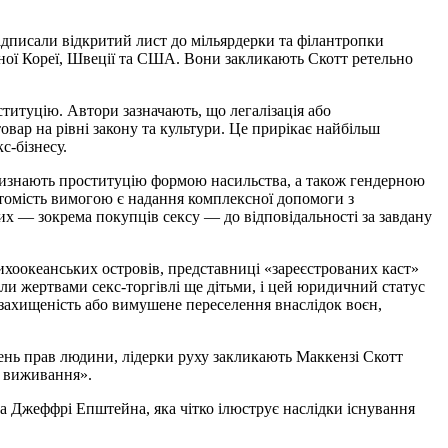
підписали відкритий лист до мільярдерки та філантропки
енної Кореї, Швеції та США. Вони закликають Скотт ретельно
титуцію. Автори зазначають, що легалізація або
вар на рівні закону та культури. Це прирікає найбільш
с-бізнесу.
і визнають проституцію формою насильства, а також гендерною
атомість вимогою є надання комплексної допомоги з
их — зокрема покупців сексу — до відповідальності за завдану
тихоокеанських островів, представниці «зареєстрованих каст»
тали жертвами секс-торгівлі ще дітьми, і цей юридичний статус
незахищеність або вимушене переселення внаслідок воєн,
ень прав людини, лідерки руху закликають Маккензі Скотт
и виживання».
ва Джеффрі Епштейна, яка чітко ілюструє наслідки існування