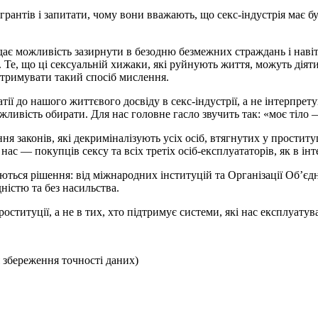
рантів і запитати, чому вони вважають, що секс-індустрія має 
 можливість зазирнути в безодню безмежних страждань і навіть с
 Те, що ці сексуальній хижаки, які руйнують життя, можуть діят
дтримувати такий спосіб мислення.
ії до нашого життєвого досвіду в секс-індустрії, а не інтерпрет
жливість обирати. Для нас головне гасло звучить так: «моє тіло 
ня законів, які декриміналізують усіх осіб, втягнутих у простит
с — покупців сексу та всіх третіх осіб-експлуататорів, як в інте
ються рішення: від міжнародних інституцій та Організації Об’є
дністю та без насильства.
ституції, а не в тих, хто підтримує системи, які нас експлуатув
 збереження точності даних)