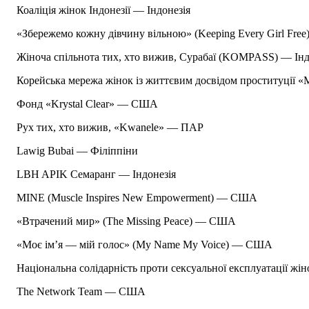
Коаліція жінок Індонезії — Індонезія
«Збережемо кожну дівчину вільною» (Keeping Every Girl Fr
Жіноча спільнота тих, хто вижив, Сурабаї (KOMPASS) — Інд
Корейська мережа жінок із життєвим досвідом проституції «
Фонд «Krystal Clear» — США
Рух тих, хто вижив, «Kwanele» — ПАР
Lawig Bubai — Філіппіни
LBH APIK Семаранг — Індонезія
MINE (Muscle Inspires New Empowerment) — США
«Втрачений мир» (The Missing Peace) — США
«Моє ім’я — мій голос» (My Name My Voice) — США
Національна солідарність проти сексуальної експлуатації жі
The Network Team — США