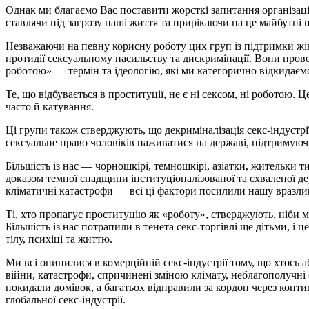
Однак ми благаємо Вас поставити жорсткі запитання організація
ставлячи під загрозу наші життя та прирікаючи на це майбутні 
Незважаючи на певну корисну роботу цих груп із підтримки жін
протидії сексуальному насильству та дискримінації. Вони прове
роботою» — термін та ідеологію, які ми категорично відкидаєм
Те, що відбувається в проституції, не є ні сексом, ні роботою
часто й катування.
Ці групи також стверджують, що декриміналізація секс-індустрі
сексуальне право чоловіків наживатися на державі, підтримуючи 
Більшість із нас — чорношкірі, темношкірі, азіатки, жительки 
доказом темної спадщини інституціоналізованої та схваленої де
кліматичні катастрофи — всі ці фактори посилили нашу вразлив
Ті, хто пропагує проституцію як «роботу», стверджують, ніби мі
Більшість із нас потрапили в тенета секс-торгівлі ще дітьми, 
тілу, психіці та життю.
Ми всі опинилися в комерційній секс-індустрії тому, що хтось 
війни, катастрофи, спричинені зміною клімату, неблагополучні с
покидали домівок, а багатьох відправили за кордон через конти
глобальної секс-індустрії.