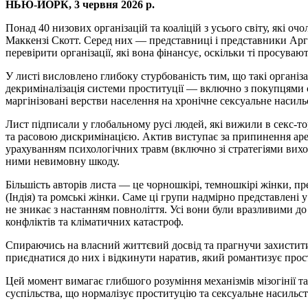
НЬЮ-ЙОРК, 3 червня 2026 р.
Понад 40 низових організацій та коаліцій з усього світу, які 
Маккензі Скотт. Серед них — представниці і представники Арген
перевірити організації, які вона фінансує, оскільки ті просувают
У листі висловлено глибоку стурбованість тим, що такі організ
декриміналізація системи проституції — включно з покупцями се
маргінізовані верстви населення на хронічне сексуальне насильс
Лист підписали у глобальному русі людей, які вижили в секс-т
та расовою дискримінацією. Актив виступає за припинення ареш
урахуванням психологічних травм (включно зі стратегіями виход
ними невимовну шкоду.
Більшість авторів листа — це чорношкірі, темношкірі жінки, п
(Індія) та ромські жінки. Саме ці групи надмірно представлені у
не зникає з настанням повноліття. Усі вони були вразливими до 
конфліктів та кліматичних катастроф.
Спираючись на власний життєвий досвід та прагнучи захистити
приєднатися до них і відкинути наратив, який романтизує прос
Цей момент вимагає глибшого розуміння механізмів мізогінії та
суспільства, що нормалізує проституцію та сексуальне насильст