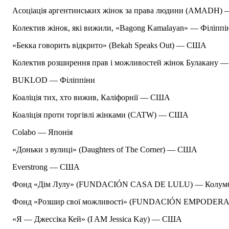
Асоціація аргентинських жінок за права людини (AMADH) 
Колектив жінок, які вижили, «Bagong Kamalayan» — Філіппі
«Бекка говорить відкрито» (Bekah Speaks Out) — США
Колектив розширення прав і можливостей жінок Булакану —
BUKLOD — Філіппіни
Коаліція тих, хто вижив, Каліфорнії — США
Коаліція проти торгівлі жінками (CATW) — США
Colabo — Японія
«Доньки з вулиці» (Daughters of The Corner) — США
Everstrong — США
Фонд «Дім Лулу» (FUNDACIÓN CASA DE LULU) — Колумбі
Фонд «Розшир свої можливості» (FUNDACIÓN EMPODERA
«Я — Джессіка Кей» (I AM Jessica Kay) — США