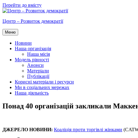
Перейти до вмісту
Центр – Розвиток демократії
Меню
Новини
Наша організація
Наша місія
Модель рівності
Анонси
Матеріали
Публікації
Корисні матеріали і ресурси
Ми в соціальних мережах
Наша діяльність
Понад 40 організацій закликали Макке
ДЖЕРЕЛО НОВИНИ:
Коаліція проти торгівлі жінками
(CATW