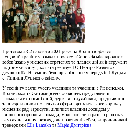
Протягом 23-25 лютого 2021 року на Волині відбувся
кущовий тренінг у рамках проєкту «Синергія міжнародних
зобов’язань у місцевих стратегіях та планах дій як інструмент
підтримки миру», котрий реалізує ГО Центр «Розвиток
демократії». Навчання було організоване у передмісті Луцька –
с. Липини Луцького району.
У тренінгу взяли участь учасники та учасниці з Рівненської,
Волинської та Житомирської областей: представниці
громадських організацій, державні службовки, представниці
та представники політичної сфери і депутатського корпусу
місцевих рад. Присутні ділилися власним досвідом у
вирішенні проблем громади, моделювали стратегії рішень у
рамках навчання, розглядали практичні кейси, запропоновані
тренерками
Ella Lamakh
та
Марія Дмитрієва
.