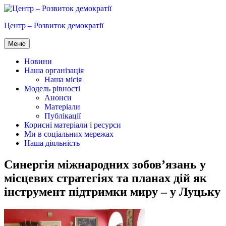
Перейти
до
Центр – Розвиток демократії
вмісту
Меню
Новини
Наша організація
Наша місія
Модель рівності
Анонси
Матеріали
Публікації
Корисні матеріали і ресурси
Ми в соціальних мережах
Наша діяльність
Синергія міжнародних зобов’язань у
місцевих стратегіях та планах дій як
інструмент підтримки миру – у Луцьку