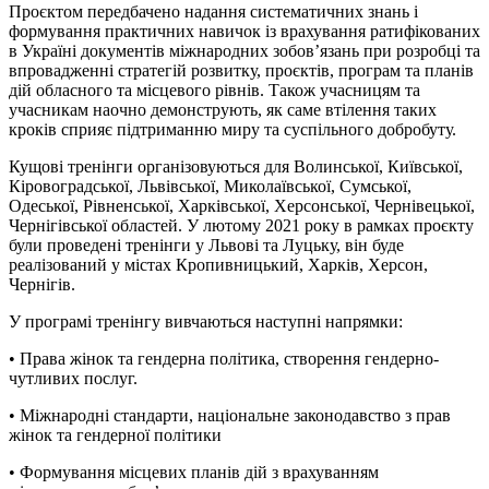
Проєктом передбачено надання систематичних знань і
формування практичних навичок із врахування ратифікованих
в Україні документів міжнародних зобов’язань при розробці та
впровадженні стратегій розвитку, проєктів, програм та планів
дій обласного та місцевого рівнів. Також учасницям та
учасникам наочно демонструють, як саме втілення таких
кроків сприяє підтриманню миру та суспільного добробуту.
Кущові тренінги організовуються для Волинської, Київської,
Кіровоградської, Львівської, Миколаївської, Сумської,
Одеської, Рівненської, Харківської, Херсонської, Чернівецької,
Чернігівської областей. У лютому 2021 року в рамках проєкту
були проведені тренінги у Львові та Луцьку, він буде
реалізований у містах Кропивницький, Харків, Херсон,
Чернігів.
У програмі тренінгу вивчаються наступні напрямки:
• Права жінок та гендерна політика, створення гендерно-
чутливих послуг.
• Міжнародні стандарти, національне законодавство з прав
жінок та гендерної політики
• Формування місцевих планів дій з врахуванням