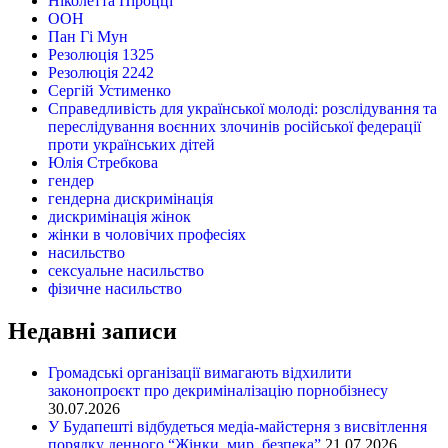
Ніколетта Піроцці
ООН
Пан Гі Мун
Резолюція 1325
Резолюція 2242
Сергій Устименко
Справедливість для української молоді: розслідування та
переслідування воєнних злочинів російської федерації
проти українських дітей
Юлія Стребкова
гендер
гендерна дискримінація
дискримінація жінок
жінки в чоловічих професіях
насильство
сексуальне насильство
фізичне насильство
Недавні записи
Громадські організації вимагають відхилити
законопроєкт про декриміналізацію порнобізнесу
30.07.2026
У Будапешті відбудеться медіа-майстерня з висвітлення
порядку денного “Жінки, мир, безпека”
21.07.2026