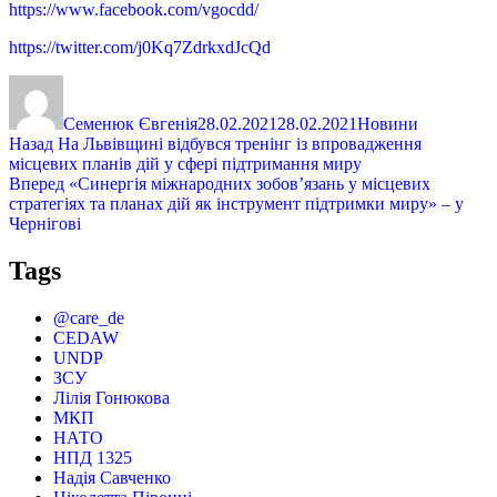
https://www.facebook.com/vgocdd/
https://twitter.com/j0Kq7ZdrkxdJcQd
Автор
Оприлюднено
Категорії
Семенюк Євгенія
28.02.2021
28.02.2021
Новини
Навігація
Попередній
Назад
На Львівщині відбувся тренінг із впровадження
запис:
місцевих планів дій у сфері підтримання миру
записів
Наступний
Вперед
«Синергія міжнародних зобов’язань у місцевих
запис:
стратегіях та планах дій як інструмент підтримки миру» – у
Чернігові
Tags
@care_de
CEDAW
UNDP
ЗСУ
Лілія Гонюкова
МКП
НАТО
НПД 1325
Надія Савченко