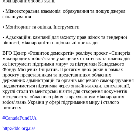
міжнародних зобов’язань
• Міжсекторальна взаємодія, обрахування та пошук джерел
фінансування
• Моніторинг та оцінка. Інструменти
• Адвокаційні кампанії для захисту прав жінок та гендерної
рівності, міжнародні та національні приклади
ВГО Центр «Розвиток демократії» реалізує проєкт «Синергія
міжнародних зобов’язань у місцевих стратегіях та планах дій
як інструмент підтримки миру» за підтримки Канадського
Фонду Місцевих Ініціатив. Протягом двох років в рамках
проєкту представникам та представницям обласних
державних адміністрацій та органів місцевого самоврядування
надаватиметься підтримка через онлайн-заходи, консультації,
круглі столи та менторські візити для створення документів
місцевого та обласного рівня із врахуванням міжнародних
зобов’язань України у сфері підтримання миру і сталого
розвитку.
#CanadaFundUA
http://ddc.org.ua/