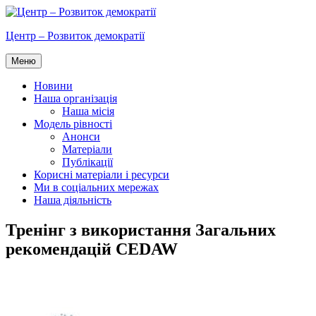
Перейти
до
Центр – Розвиток демократії
вмісту
Меню
Новини
Наша організація
Наша місія
Модель рівності
Анонси
Матеріали
Публікації
Корисні матеріали і ресурси
Ми в соціальних мережах
Наша діяльність
Тренінг з використання Загальних
рекомендацій CEDAW