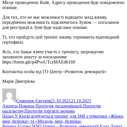
Місце проведення: Київ. Адресу проведення буде повідомлено
пізніше.
Для тих, хто не має можливості відвідати захід вживу,
передбачена можливість підключитись Зумом — посилання
для реєстрації в Зумі буде надіслане пізніше.
Ті, хто пройдуть цей тренінг вживу, отримають відповідний
сертифікат.
Всіх, хто бажає взяти участь у тренінгу, запрошуємо
заповнити анкету за посиланням:
https://forms.gle/p4PvoUTczMAEd61b9
Контактна особа від ГО Центр «Розвиток демократії»
Марія Дмитрієва
Автор
Оприлюднено
Категорії
Семенюк Євгенія
21.10.2021
21.10.2021
Анонси
,
Новини
,
Протидія дискримінації
,
Протидія
насильству
,
Протидія торгівлі людьми
Навігація
Попередній
Назад
У Києві відбудеться тренінг для ЗМІ з тематики «Жінки,
запис:
мир, безпека» та «Молодь, мир, безпека»
записів
Наступний
Вперед
Голова НУО Центр – Розвиток демократії Елла Ламах