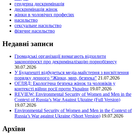
гендерна дискримінація
дискримінація жінок
жінки в чоловічих професіях
насильство
сексуальне насильство
фізичне насильство
Недавні записи
Громадські організації вимагають відхилити
законопроєкт про декриміналізацію порнобізнесу
30.07.2026
У Будапешті відбудеться медіа-майстерня з висвітлення
порядку денного “Жінки, мир, безпека”
21.07.2026
ОГЛЯД: Екологічна безпека жінок та чоловіків у
контексті війни росії проти України
19.07.2026
REVIEW: Environmental Security of Women and Men in the
Context of Russia’s War Against Ukraine (Full Version)
19.07.2026
Environmental Security of Women and Men in the Context of
Russia’s War against Ukraine (Short Version)
19.07.2026
Архіви