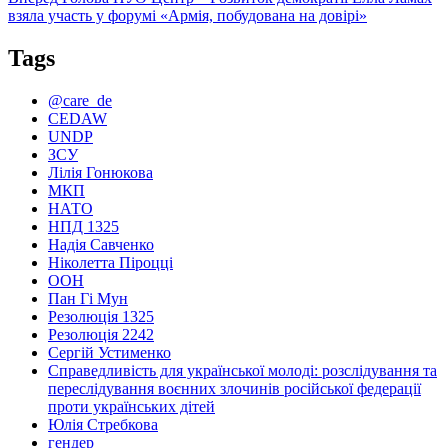
запис:
взяла участь у форумі «Армія, побудована на довірі»
Tags
@care_de
CEDAW
UNDP
ЗСУ
Лілія Гонюкова
МКП
НАТО
НПД 1325
Надія Савченко
Ніколетта Піроцці
ООН
Пан Гі Мун
Резолюція 1325
Резолюція 2242
Сергій Устименко
Справедливість для української молоді: розслідування та
переслідування воєнних злочинів російської федерації
проти українських дітей
Юлія Стребкова
гендер