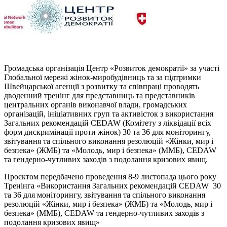
Громадська організація Центр «Розвиток демократії» за участі
Глобальної мережі жінок-миробудівниць та за підтримки
Швейцарської агенції з розвитку та співпраці проводять
дводенний тренінг для представниць та представників
центральних органів виконавчої влади, громадських
організацій, ініціативних груп та активісток
з використання
Загальних рекомендацій CEDAW
(Комітету з ліквідації всіх
форм дискримінації проти жінок) 30 та 36 для моніторингу,
звітування та спільного виконання резолюцій «Жінки, мир і
безпека» (ЖМБ) та «Молодь, мир і безпека» (ММБ), CEDAW
та гендерно-чутливих заходів з подолання кризових явищ.
Проєктом передбачено проведення 8-9 листопада цього року
Тренінга «Використання Загальних рекомендацій CEDAW 30
та 36 для моніторингу, звітування та спільного виконання
резолюцій «Жінки, мир і безпека» (ЖМБ) та «Молодь, мир і
безпека» (ММБ), CEDAW та гендерно-чутливих заходів з
подолання кризових явищ»