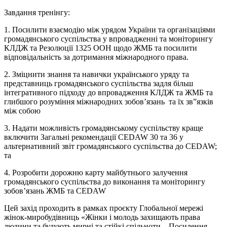
Завдання тренінгу:
1. Посилити взаємодію між урядом України та організаціями
громадянського суспільства у впровадженні та моніторингу
КЛДЖ та Резолюції 1325 ООН щодо ЖМБ та посилити
відповідальність за дотримання міжнародного права.
2. Зміцнити знання та навички українського уряду та
представниць громадянського суспільства задля більш
інтегративного підходу до впровадження КЛДЖ та ЖМБ та
глибшого розуміння міжнародних зобов’язань та їх зв”язків
між собою
3. Надати можливість громадянському суспільству краще
включити Загальні рекомендації CEDAW 30 та 36 у
альтернативний звіт громадянського суспільства до CEDAW;
та
4. Розробити дорожню карту майбутнього залучення
громадянського суспільства до виконання та моніторингу
зобов’язань ЖМБ та CEDAW
Цей захід проходить в рамках проєкту Глобальної мережі
жінок-миробудівниць «Жінки і молодь захищають права
людини та будують мирні та стійкі спільноти – Посилення