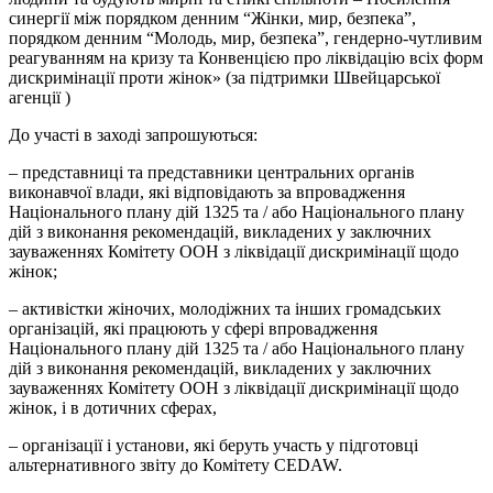
синергії між порядком денним “Жінки, мир, безпека”,
порядком денним “Молодь, мир, безпека”, гендерно-чутливим
реагуванням на кризу та Конвенцією про ліквідацію всіх форм
дискримінації проти жінок» (за підтримки Швейцарської
агенції )
До участі в заході запрошуються:
– представниці та представники центральних органів
виконавчої влади, які відповідають за впровадження
Національного плану дій 1325 та / або Національного плану
дій з виконання рекомендацій, викладених у заключних
зауваженнях Комітету ООН з ліквідації дискримінації щодо
жінок;
– активістки жіночих, молодіжних та інших громадських
організацій, які працюють у сфері впровадження
Національного плану дій 1325 та / або Національного плану
дій з виконання рекомендацій, викладених у заключних
зауваженнях Комітету ООН з ліквідації дискримінації щодо
жінок, і в дотичних сферах,
– організації і установи, які беруть участь у підготовці
альтернативного звіту до Комітету CEDAW.