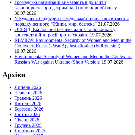
Громадські організації вимагають відхилити
в
законопроєкт про декриміналізацію порнобізнесу
комиксах
30.07.2026
У Будапешті відбудеться медіа-майстерня з висвітлення
порядку денного “Жінки, мир, безпека”
21.07.2026
ОГЛЯД: Екологічна безпека жінок та чоловіків у
контексті війни росії проти України
19.07.2026
REVIEW: Environmental Security of Women and Men in the
Context of Russia’s War Against Ukraine (Full Version)
19.07.2026
Environmental Security of Women and Men in the Context of
Russia’s War against Ukraine (Short Version)
19.07.2026
Архіви
Липень 2026
Червень 2026
Травень 2026
Квітень 2026
Березень 2026
Лютий 2026
Січень 2026
Грудень 2025
Листопад 2025