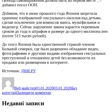
свобода самовыражения должна быть на первом месте”, –
добавил посол ООН.
Добавим, что в июне прошлого года Япония запретила
хранение изображений сексуального насилия над детьми,
сделав исключение для комиксов манга, мультфильмов и
видеоигр. Сейчас нарушение закона карается тюремным
сроком до года и штрафом в размере до одного миллиона иен
(почти 515 тысяч рублей).
До этого Япония была единственной страной-членом
Большой семерки, где было разрешено обладание видео,
фотографиями и другими видами изображения сексуальных
преступлений в отношении детей без возможности их
продажи или размещения в интернете.
Источник:
ДНИ.РУ
Автор
Оприлюднено
Категорії
Веб майстер
03.01.2020
03.01.2020
Без
до
категорії
Залишити коментар
ООН
требует
Недавні записи
запретить
порно