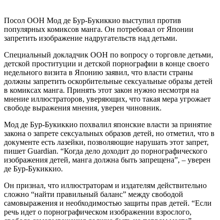
Посол ООН Мод де Бур-Букиккио выступил против
популярных комиксов манга. Он потребовал от Японии
запретить изображение надругательств над детьми.
Специальный докладчик ООН по вопросу о торговле детьми,
детской проституции и детской порнографии в конце своего
недельного визита в Японию заявил, что власти страны
должны запретить оскорбительные сексуальные образы детей
в комиксах манга. Принять этот закон нужно несмотря на
мнение иллюстраторов, уверяющих, что такая мера угрожает
свободе выражения мнения, уверен чиновник.
Мод де Бур-Букиккио похвалил японские власти за принятие
закона о запрете сексуальных образов детей, но отметил, что в
документе есть лазейки, позволяющие нарушать этот запрет,
пишет Guardian. “Когда дело доходит до порнографического
изображения детей, манга должна быть запрещена”, – уверен
де Бур-Букиккио.
Он признал, что иллюстраторам и издателям действительно
сложно “найти правильный баланс” между свободой
самовыражения и необходимостью защиты прав детей. “Если
речь идет о порнографическом изображении взрослого,