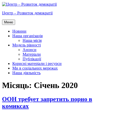
Перейти
до
Центр – Розвиток демократії
вмісту
Меню
Новини
Наша організація
Наша місія
Модель рівності
Анонси
Матеріали
Публікації
Корисні матеріали і ресурси
Ми в соціальних мережах
Наша діяльність
Місяць:
Січень 2020
ООН требует запретить порно в
комиксах