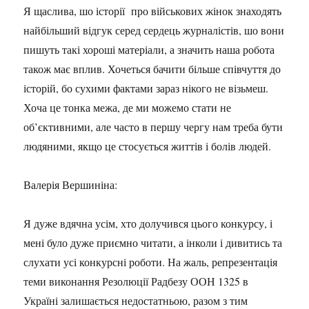
Я щаслива, шо історії про військових жінок знаходять
найбільший відгук серед сердець журналістів, шо вони
пишуть такі хороші матеріали, а значить наша робота
також має вплив. Хочеться бачити більше співчуття до
історій, бо сухими фактами зараз нікого не візьмеш.
Хоча це тонка межа, де ми можемо стати не
об’єктивними, але часто в першу чергу нам треба бути
людяними, якщо це стосується життів і болів людей.
Валерія Вершиніна:
Я дуже вдячна усім, хто долучився цього конкурсу, і
мені було дуже приємно читати, а інколи і дивитись та
слухати усі конкурсні роботи. На жаль, репрезентація
теми виконання Резолюції Радбезу ООН 1325 в
Україні залишається недостатньою, разом з тим