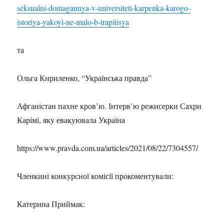
seksualni-domagannya-v-universiteti-karpenka-karogo-
istoriya-yakoyi-ne-malo-b-trapitisya
та
Ольга Кириленко, “Українська правда”
Афганістан пахне кров’ю. Інтерв’ю режисерки Сахри
Карімі, яку евакуювала Україна
https://www.pravda.com.ua/articles/2021/08/22/7304557/
Членкині конкурсної комісії прокоментували:
Катерина Приймак: