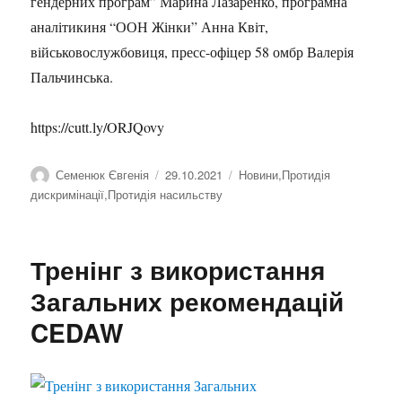
гендерних програм” Марина Лазаренко, програмна
аналітикиня “ООН Жінки” Анна Квіт,
військовослужбовиця, пресс-офіцер 58 омбр Валерія
Пальчинська.
https://cutt.ly/ORJQovy
Автор
Семенюк Євгенія
Оприлюднено
29.10.2021
Категорії
Новини
,
Протидія
дискримінації
,
Протидія насильству
Тренінг з використання
Загальних рекомендацій
CEDAW