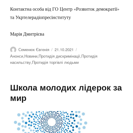
Контактна особа від ГО Центр «Розвиток демократії»
та Укртелерадіопресінституту
Марія Дмитрієва
Автор
Семенюк Євгенія
Оприлюднено
21.10.2021
Категорії
Анонси
,
Новини
,
Протидія дискримінації
,
Протидія
насильству
,
Протидія торгівлі людьми
Школа молодих лідерок за
мир