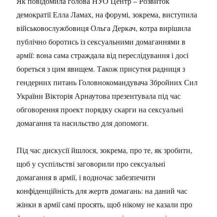
Як повідомила голова НУО Центр – Розвиток
демократії Елла Ламах, на форумі, зокрема, виступила
військовослужбовиця Ольга Деркач, котра вирішила
публічно боротись із сексуальними домаганнями в
армії: вона сама страждала від переслідування і досі
бореться з цим явищем. Також присутня радниця з
гендерних питань Головнокомандувача Збройних Сил
України Вікторія Арнаутова презентувала під час
обговорення проект порядку скарги на сексуальні
домагання та насильство для допомоги.
Під час дискусії йшлося, зокрема, про те, як зробити,
щоб у суспільстві заговорили про сексуальні
домагання в армії, і водночас забезпечити
конфіденційність для жертв домагань: на даний час
жінки в армії самі просять, щоб нікому не казали про