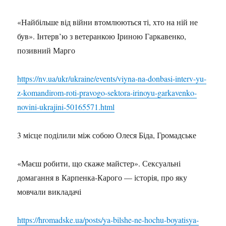
«Найбільше від війни втомлюються ті, хто на ній не
був». Інтерв’ю з ветеранкою Іриною Гаркавенко,
позивний Марго
https://nv.ua/ukr/ukraine/events/viyna-na-donbasi-interv-yu-
z-komandirom-roti-pravogo-sektora-irinoyu-garkavenko-
novini-ukrajini-50165571.html
3 місце поділили між собою Олеся Біда, Громадське
«Маєш робити, що скаже майстер». Сексуальні
домагання в Карпенка-Карого — історія, про яку
мовчали викладачі
https://hromadske.ua/posts/ya-bilshe-ne-hochu-boyatisya-