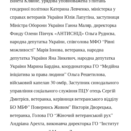
Вінета Кляйне, урядова уповноважена з питань
гендерної політики Катерина Левченко, міністерка у
справах ветеранів України Юлія Лапутіна, заступниця
Міністра Оборони України Ганна Маляр, директорка
Фонду Олени Пінчук «АНТИСНІД» Ольга Руднєва,
народна депутатка України, співголова МФО “Рівні
можливості” Марія Іонова, ветеранка, народна
депутатка України Яна Зінкевич, народна депутатка
України Марина Бардіна, координаторка ГО “Медійна
ініціатива за права людини” Ольга Решетилова,
військовий капелан 30 омбр, Заступник синодального
управління соціального служіння ПЦУ отець Сергій
Дмитрієв, ветеранка, керівниця ветеранського відділу
БО МБФ” Повернись Живим” Вікторія Дворецька,
ветеранка, Голова ГО “Жіночий ветеранський рух”
Андріана Арехта, виконавча директорка ГО “Інститут