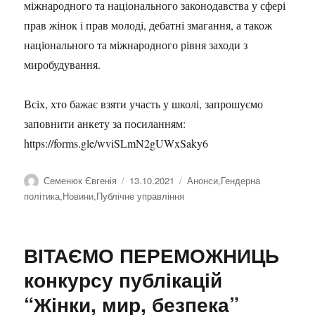
міжнародного та національного законодавства у сфері
прав жінок і прав молоді, дебатні змагання, а також
національного та міжнародного рівня заходи з
миробудування.
Всіх, хто бажає взяти участь у школі, запрошуємо
заповнити анкету за посиланням:
https://forms.gle/wviSLmN2gUWxSaky6
Автор
Семенюк Євгенія
Оприлюднено
13.10.2021
Категорії
Анонси
,
Гендерна
політика
,
Новини
,
Публічне управління
ВІТАЄМО ПЕРЕМОЖНИЦЬ
конкурсу публікацій
“Жінки, мир, безпека”