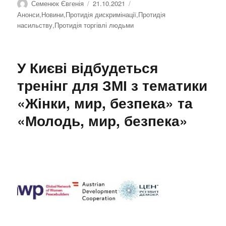
Автор
Семенюк Євгенія
Оприлюднено
21.10.2021
Категорії
Анонси
,
Новини
,
Протидія дискримінації
,
Протидія
насильству
,
Протидія торгівлі людьми
У Києві відбудеться
тренінг для ЗМІ з тематики
«Жінки, мир, безпека» та
«Молодь, мир, безпека»