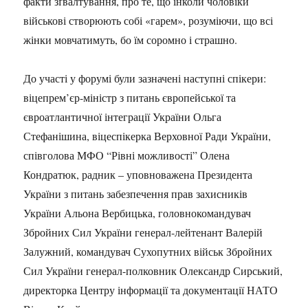
факти зґвалтування, про те, що інколи чоловіки
військові створюють собі «гарем», розуміючи, що всі
жінки мовчатимуть, бо їм соромно і страшно.
До участі у форумі були зазначені наступні спікери:
віцепрем’єр-міністр з питань європейської та
євроатлантичної інтеграції України Ольга
Стефанішина, віцеспікерка Верховної Ради України,
співголова МФО “Рівні можливості” Олена
Кондратюк, радник – уповноважена Президента
України з питань забезпечення прав захисників
України Альона Вербицька, головнокомандувач
Збройних Сил України генерал-лейтенант Валерій
Залужний, командувач Сухопутних військ Збройних
Сил України генерал-полковник Олександр Сирський,
директорка Центру інформації та документації НАТО