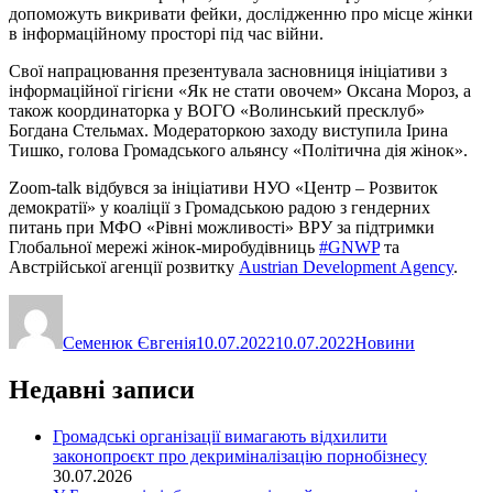
допоможуть викривати фейки, дослідженню про місце жінки
в інформаційному просторі під час війни.
Свої напрацювання презентувала засновниця ініціативи з
інформаційної гігієни «Як не стати овочем» Оксана Мороз, а
також координаторка у ВОГО «Волинський пресклуб»
Богдана Стельмах. Модераторкою заходу виступила Ірина
Тишко, голова Громадського альянсу «Політична дія жінок».
Zoom-talk відбувся за ініціативи НУО «Центр – Розвиток
демократії» у коаліції з Громадською радою з гендерних
питань при МФО «Рівні можливості» ВРУ за підтримки
Глобальної мережі жінок-миробудівниць
#GNWP
та
Австрійської агенції розвитку
Austrian Development Agency
.
Автор
Оприлюднено
Категорії
Семенюк Євгенія
10.07.2022
10.07.2022
Новини
Недавні записи
Громадські організації вимагають відхилити
законопроєкт про декриміналізацію порнобізнесу
30.07.2026