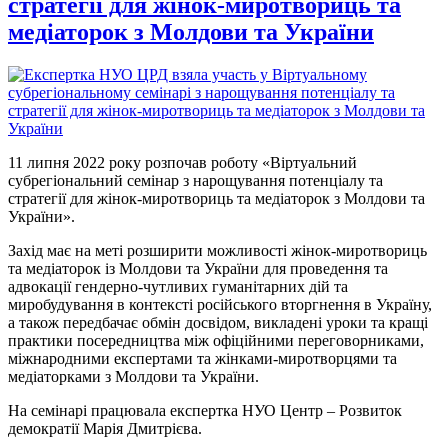
стратегії для жінок-миротвориць та
медіаторок з Молдови та України
11 липня 2022 року розпочав роботу «Віртуальний
субрегіональний семінар з нарощування потенціалу та
стратегії для жінок-миротвориць та медіаторок з Молдови та
України».
Захід має на меті розширити можливості жінок-миротвориць
та медіаторок із Молдови та України для проведення та
адвокації гендерно-чутливих гуманітарних дій та
миробудування в контексті російського вторгнення в Україну,
а також передбачає обмін досвідом, викладені уроки та кращі
практики посередництва між офіційними переговорниками,
міжнародними експертами та жінками-миротворцями та
медіаторками з Молдови та України.
На семінарі працювала експертка НУО Центр – Розвиток
демократії Марія Дмитрієва.