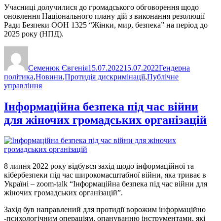
Учасниці долучилися до громадського обговорення щодо
оновлення Національного плану дій з виконання резолюції
Ради Безпеки ООН 1325 “Жінки, мир, безпека” на період до
2025 року (НПД).
Автор
Оприлюднено
Категорії
Семенюк Євгенія
15.07.2022
15.07.2022
Гендерна
політика
,
Новини
,
Протидія дискримінації
,
Публічне
управління
Інформаційна безпека під час війни
для жіночих громадських організацій
8 липня 2022 року відбувся захід щодо інформаційної та
кібербезпеки під час широкомасштабної війни, яка триває в
Україні – zoom-talk “Інформаційна безпека під час війни для
жіночих громадських організацій”.
Захід був направлений для протидії ворожим інформаційно
-психологічним операціям, опануванню інструментами, які