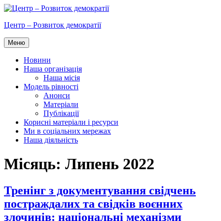
Перейти
до
Центр – Розвиток демократії
вмісту
Меню
Новини
Наша організація
Наша місія
Модель рівності
Анонси
Матеріали
Публікації
Корисні матеріали і ресурси
Ми в соціальних мережах
Наша діяльність
Місяць:
Липень 2022
Тренінг з документування свідчень
постраждалих та свідків воєнних
злочинів: національні механізми