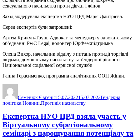
складність збирання свідчень про злочини, зокрема,
сексуального насильства проти дівчат і жінок.
Захід модерувала експертка НУО ЦРД Марія Дмитрієва.
Серед експертів були запрошені:
Артем Крикун-Труш, Адвокат та менеджер у адвокатському
об’єднанні PwC Legal, волонтер ЮрФем:підтримка
Олена Вихор, начальник відділу з питань протидії торгівлі
людьми, домашньому насильству та ґендерної рівності
Національної соціальної сервісної служби
Ганна Герасименко, програмна аналітикиня ООН Жінки.
Автор
Оприлюднено
Категорії
Семенюк Євгенія
15.07.2022
15.07.2022
Гендерна
політика
,
Новини
,
Протидія насильству
Експертка НУО ЦРД взяла участь у
Віртуальному субрегіональному
семінарі з нарощування потенціалу та