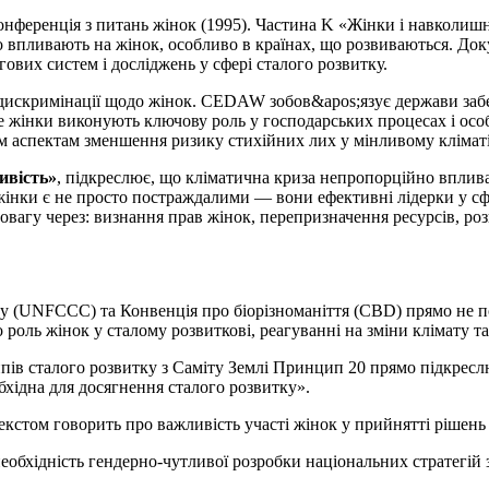
онференція з питань жінок (1995). Частина K «Жінки і навколишн
 впливають на жінок, особливо в країнах, що розвиваються. Док
ових систем і досліджень у сфері сталого розвитку.
искримінації щодо жінок. CEDAW зобов&apos;язує держави забе
де жінки виконують ключову роль у господарських процесах і осо
м аспектам зменшення ризику стихійних лих у мінливому кліматі
ивість»
, підкреслює, що кліматична криза непропорційно впли
інки є не просто постраждалими — вони ефективні лідерки у сфері
овагу через: визнання прав жінок, перепризначення ресурсів, ро
у (UNFCCC) та Конвенція про біорізноманіття (CBD) прямо не пов
о роль жінок у сталому розвиткові, реагуванні на зміни клімату та
ипів сталого розвитку з Саміту Землі Принцип 20 прямо підкресл
бхідна для досягнення сталого розвитку».
том говорить про важливість участі жінок у прийнятті рішень 
еобхідність гендерно-чутливої розробки національних стратегій з