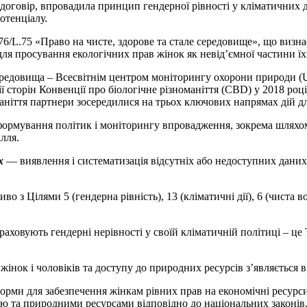
говір, впровадила принцип гендерної рівності у кліматичних дія
отенціалу.
/L.75 «Право на чисте, здорове та стале середовище», що визнає
 для просування екологічних прав жінок як невід’ємної частини ї
едовища – Всесвітнім центром моніторингу охорони природи (
ї сторін Конвенції про біологічне різноманіття (CBD) у 2018 роц
аніття партнери зосередилися на трьох ключових напрямах дій дл
ормування політик і моніторингу впровадження, зокрема шляхо
ілля.
х
— виявлення і систематизація відсутніх або недоступних даних, 
о з Цілями 5 (гендерна рівність), 13 (кліматичні дії), 6 (чиста во
аховують гендерні нерівності у своїй кліматичній політиці – це 
інок і чоловіків та доступу до природних ресурсів з’являється в 
орми для забезпечення жінкам рівних прав на економічні ресурси
 та природними ресурсами відповідно до національних законів