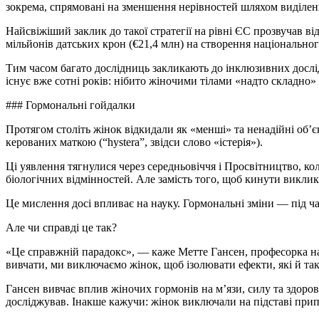
зокрема, спрямовані на зменшення нерівностей шляхом виділен
Найсвіжіший заклик до такої стратегії на рівні ЄС прозвучав в
мільйонів датських крон (€21,4 млн) на створення національно
Тим часом багато дослідниць закликають до інклюзивних дослід
існує вже сотні років: нібито жіночими тілами «надто складно»
### Гормональні гойдалки
Протягом століть жінок відкидали як «менші» та ненадійні об’єк
керованих маткою (“hystera”, звідси слово «істерія»).
Ці уявлення тягнулися через середньовіччя і Просвітництво, к
біологічних відмінностей. Але замість того, щоб кинути викли
Це мислення досі впливає на науку. Гормональні зміни — під 
Але чи справді це так?
«Це справжній парадокс», — каже Метте Гансен, професорка нау
вивчати, ми виключаємо жінок, щоб ізолювати ефекти, які й так
Гансен вивчає вплив жіночих гормонів на м’язи, силу та здоров’
досліджував. Інакше кажучи: жінок виключали на підставі припу