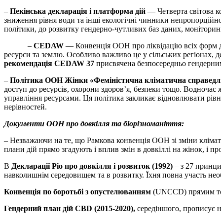
–
Пекінська декларація і платформа дій
— Четверта світова к
зниження рівня води та інші екологічні чинники непропорційно
політики, до розвитку гендерно-чутливих баз даних, моніторинг
–
CEDAW
— Конвенція ООН про ліквідацію всіх форм д
ресурси та землю. Особливо важливо це у сільських регіонах, 
рекомендація CEDAW 37
присвячена безпосередньо гендерни
–
Політика ООН Жінки «Феміністична кліматична справедл
доступ до ресурсів, охорони здоров’я, безпеки тощо. Водночас ж
управління ресурсами. Ця політика закликає відновлювати рівн
нерівностей.
Документи ООН про довкілля та біорізноманіття:
– Незважаючи на те, що Рамкова конвенція ООН зі зміни клімат
плани дій прямо згадують і вплив змін в довкіллі на жінок, і пр
В
Декларації Ріо про довкілля і розвиток (1992)
– з 27 принц
навколишнім середовищем та в розвитку. Їхня повна участь нео
Конвенція по боротьбі з опустелюванням
(UNCCD) прямим текс
Гендерний план дій CBD (2015-2020),
середіншого, прописує н