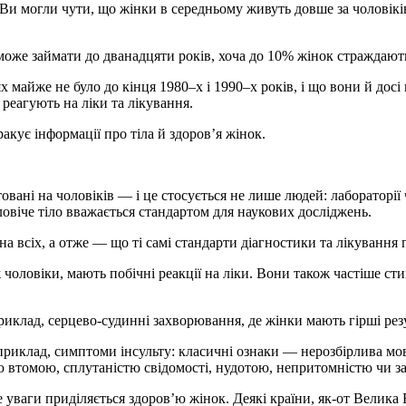
и могли чути, що жінки в середньому живуть довше за чоловіків
може займати до дванадцяти років, хоча до 10% жінок страждають
 майже не було до кінця 1980–х і 1990–х років, і що вони й досі
 реагують на ліки та лікування.
акує інформації про тіла й здоров’я жінок.
овані на чоловіків — і це стосується не лише людей: лабораторії
ловіче тіло вважається стандартом для наукових досліджень.
 всіх, а отже — що ті самі стандарти діагностики та лікування п
ж чоловіки, мають побічні реакції на ліки. Вони також частіше с
иклад, серцево-судинні захворювання, де жінки мають гірші резу
априклад, симптоми інсульту: класичні ознаки — нерозбірлива мо
ю втомою, сплутаністю свідомості, нудотою, непритомністю чи з
 уваги приділяється здоров’ю жінок. Деякі країни, як-от Велика 