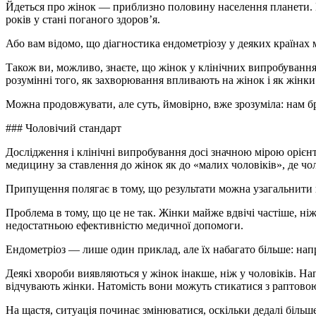
Йдеться про жінок — приблизно половину населення планети. В
років у стані поганого здоров’я.
Або вам відомо, що діагностика ендометріозу у деяких країнах 
Також ви, можливо, знаєте, що жінок у клінічних випробуваннях
розумінні того, як захворювання впливають на жінок і як жінки
Можна продовжувати, але суть, ймовірно, вже зрозуміла: нам бр
### Чоловічий стандарт
Дослідження і клінічні випробування досі значною мірою орієнт
медицину за ставлення до жінок як до «малих чоловіків», де чо
Припущення полягає в тому, що результати можна узагальнити на
Проблема в тому, що це не так. Жінки майже вдвічі частіше, ні
недостатньою ефективністю медичної допомоги.
Ендометріоз — лише один приклад, але їх набагато більше: напр
Деякі хвороби виявляються у жінок інакше, ніж у чоловіків. Н
відчувають жінки. Натомість вони можуть стикатися з раптово
На щастя, ситуація починає змінюватися, оскільки дедалі більше