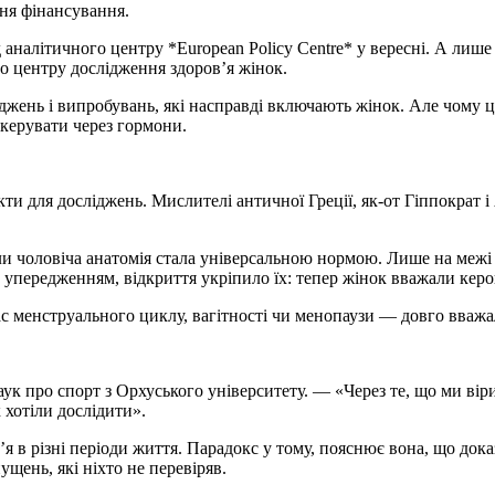
ня фінансування.
ід аналітичного центру *European Policy Centre* у вересні. А ли
го центру дослідження здоров’я жінок.
жень і випробувань, які насправді включають жінок. Але чому ц
 керувати через гормони.
ти для досліджень. Мислителі античної Греції, як-от Гіппократ і
оли чоловіча анатомія стала універсальною нормою. Лише на меж
к упередженням, відкриття укріпило їх: тепер жінок вважали ке
час менструального циклу, вагітності чи менопаузи — довго вва
к про спорт з Орхуського університету. — «Через те, що ми вір
 хотіли дослідити».
я в різні періоди життя. Парадокс у тому, пояснює вона, що дока
щень, які ніхто не перевіряв.