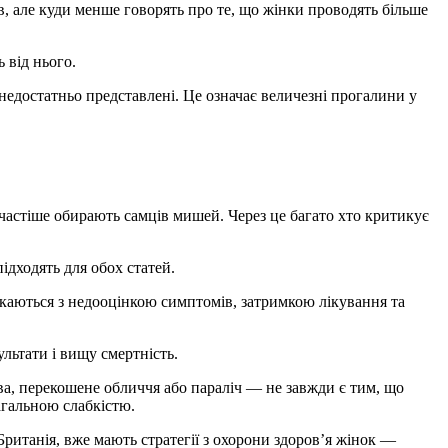
, але куди менше говорять про те, що жінки проводять більше
 від нього.
 недостатньо представлені. Це означає величезні прогалини у
 частіше обирають самців мишей. Через це багато хто критикує
ідходять для обох статей.
тикаються з недооцінкою симптомів, затримкою лікування та
льтати і вищу смертність.
ва, перекошене обличчя або параліч — не завжди є тим, що
агальною слабкістю.
Британія, вже мають стратегії з охорони здоров’я жінок —