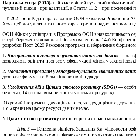
Паризька угода (2015),
найважливіший сучасний кліматичний до
чутливий підхід» при адаптації, а Стаття 11.2 – при посиленні п
– У 2021 році Рада з прав людини ООН ухвалила Резолюцію A/76
Хоча цей документ загального характеру, він надає інструмент
ООН Жінки у співпраці з Програмою ООН з навколишнього сер
сфері збереження довкілля. Після ухвалення на 14-й Конференці
розробки Пост-2020 Рамкової програми зі збереження біорізном
1.
Використання гендерно чутливих даних та доказів
— для ф
дозволяють оцінити прогрес у сфері участі жінок у захисті довк
2.
Подолання прогалин у гендерно-чутливих екологічних дани
дозволяє формувати більш інклюзивні підходи.
3.
Узгодження дій з Цілями сталого розвитку (SDGs)
— особлив
безпека), 14 (стійке використання морських ресурсів).
Окремий інструмент для оцінки того, як уряди різних держав вр
По Україні на цьому ресурсі даних немає.
У
Цілях сталого розвитку
питання рівних прав і можливостей ж
Ціль 5
— Гендерна рівність. Завдання 5.a. «Провести реф
іншими формами власності, фінансовими послугами, спадщиною