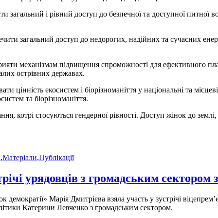
ити загальний і рівний доступ до безпечної та доступної питної во
ечити загальний доступ до недорогих, надійних та сучасних енер
прияти механізмам підвищення спроможності для ефективного пла
алих острівних державах.
ти цінність екосистем і біорізноманіття у національні та місцеві
систем та біорізноманіття.
ання, котрі стосуються гендерної рівності. Доступ жінок до землі,
а
,
Матеріали
,
Публікації
ічі урядовців з громадським сектором з
демократії» Марія Дмитрієва взяла участь у зустрічі віцепрем’єр
олітики Катерини Левченко з громадським сектором.