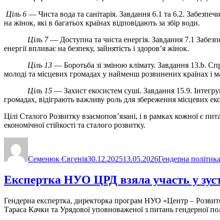
Ціль 6
— Чиста вода та санітарія. Завдання 6.1 та 6.2. Забезпеч
на жінок, які в багатьох країнах відповідають за збір води.
Ціль 7
— Доступна та чиста енергія. Завдання 7.1 Забезп
енергії впливає на безпеку, зайнятість і здоров’я жінок.
Ціль 13
— Боротьба зі зміною клімату. Завдання 13.b. С
молоді та місцевих громадах у найменш розвинених країнах і м
Ціль 15
— Захист екосистем суші. Завдання 15.9. Інтегрува
громадах, відіграють важливу роль для збереження місцевих еко
Цілі Сталого Розвитку взаємопов’язані, і в рамках кожної є пит
економічної стійкості та сталого розвитку.
Автор
Оприлюднено
Категорії
Семенюк Євгенія
30.12.2025
13.05.2026
Гендерна політик
Експертка НУО ЦРД взяла участь у зустр
Гендерна експертка, директорка програм НУО «Центр – Розвиток 
Тараса Качки та Урядової уповноваженої з питань гендерної п