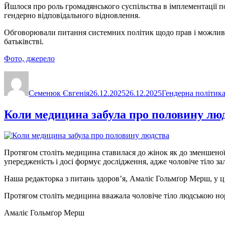
Йшлося про роль громадянського суспільства в імплементації п
гендерно відповідального відновлення.
Обговорювали питання системних політик щодо прав і можливосте
батьківстві.
Фото, джерело
Автор
Оприлюднено
Категорії
Семенюк Євгенія
26.12.2025
26.12.2025
Гендерна політик
Коли медицина забула про половину лю
Протягом століть медицина ставилася до жінок як до зменшеної
упередженість і досі формує дослідження, адже чоловіче тіло з
Наша редакторка з питань здоров’я, Амаліє Гольмґор Мерш, у ць
Протягом століть медицина вважала чоловіче тіло людською норм
Амаліє Гольмґор Мерш