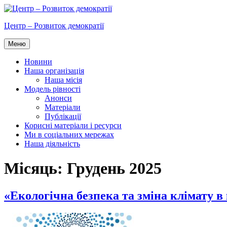
Перейти
до
Центр – Розвиток демократії
вмісту
Меню
Новини
Наша організація
Наша місія
Модель рівності
Анонси
Матеріали
Публікації
Корисні матеріали і ресурси
Ми в соціальних мережах
Наша діяльність
Місяць:
Грудень 2025
«Екологічна безпека та зміна клімату в 