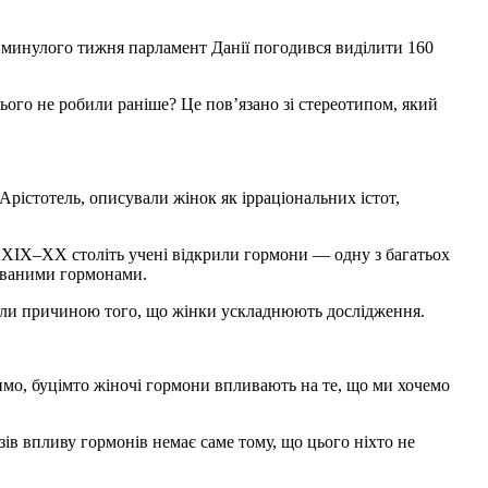
ше минулого тижня парламент Данії погодився виділити 160
ього не робили раніше? Це пов’язано зі стереотипом, який
 Арістотель, описували жінок як ірраціональних істот,
і XIX–XX століть учені відкрили гормони — одну з багатьох
рованими гормонами.
жали причиною того, що жінки ускладнюють дослідження.
имо, буцімто жіночі гормони впливають на те, що ми хочемо
зів впливу гормонів немає саме тому, що цього ніхто не