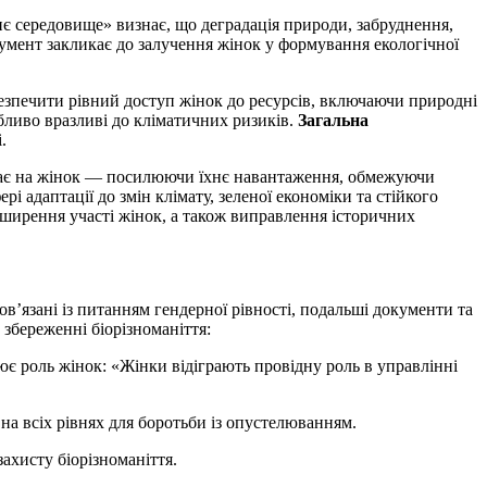
є середовище» визнає, що деградація природи, забруднення,
умент закликає до залучення жінок у формування екологічної
зпечити рівний доступ жінок до ресурсів, включаючи природні
бливо вразливі до кліматичних ризиків.
Загальна
.
ває на жінок — посилюючи їхнє навантаження, обмежуючи
 адаптації до змін клімату, зеленої економіки та стійкого
зширення участі жінок, а також виправлення історичних
’язані із питанням гендерної рівності, подальші документи та
 збереженні біорізноманіття:
ює роль жінок: «Жінки відіграють провідну роль в управлінні
на всіх рівнях для боротьби із опустелюванням.
ахисту біорізноманіття.