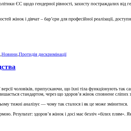
олітики ЄС щодо гендерної рівності, захисту постраждалих від 
й жінок і дівчат – бар’єри для професійної реалізації, доступні
а
,
Новини
,
Протидія дискримінації
дства
 версії чоловіків, припускаючи, що їхні тіла функціонують так 
алишається стандартом, через що здоров’я жінок сповнене сліпих 
ому тижні аналізує — чому так сталося і як це може змінитися.
ою. Результат: здоров’я жінок і досі має безліч «білих плям». 