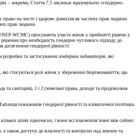
х – зокрема, Стаття 7.5 закликає враховувати «гендерно-
 право на чисте і здорове довкілля як частину прав людини.
хніх прав людини.
UNEP-WCMC) просувають участь жінок у прийнятті рішень у
і рішення про необхідність гендерно чутливого підходу до
я досягнення гендерної рівності:
м розробки та застосування
гендерних індикаторів
, які
які стосуються ролі жінок у збереженні біорізноманіття, що
да та санітарія), 1 і 2 (земельні права, доходи та продовольча
Таблиця показників гендерної рівності та кліматичної політики.
кількох цілях одночасно, і вони всі взаємопов’язані між собою:
, а також доступу до власності та контролю над землею та
.