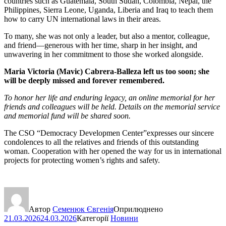
countries such as Guatemala, South Sudan, Colombia, Nepal, the
Philippines, Sierra Leone, Uganda, Liberia and Iraq to teach them
how to carry UN international laws in their areas.
To many, she was not only a leader, but also a mentor, colleague,
and friend—generous with her time, sharp in her insight, and
unwavering in her commitment to those she worked alongside.
Maria Victoria (Mavic) Cabrera-Balleza left us too soon; she
will be deeply missed and forever remembered.
To honor her life and enduring legacy, an online memorial for her
friends and colleagues will be held. Details on the memorial service
and memorial fund will be shared soon.
The CSO “Democracy Developmen Center”expresses our sincere
condolences to all the relatives and friends of this outstanding
woman. Cooperation with her opened the way for us in international
projects for protecting women’s rights and safety.
Автор
Семенюк Євгенія
Оприлюднено
21.03.2026
24.03.2026
Категорії
Новини