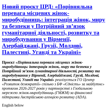
Новий проєкт ЦРД: «Порівняльна
перевага місцевих жінок-
миробудівниць: інтеграція жінок, миру
та безпеки у Потрійний зв’язок
гуманітарної діяльності, розвитку та
миробудування у Вірменії,
Азербайджані, Грузії, Молдові,
Палестині, Уганді та Україні»
Проєкт
«Порівняльна перевага місцевих жінок-
миробудівниць: інтеграція жінок, миру та безпеки у
Потрійний зв’язок гуманітарної діяльності, розвитку та
миробудування у Вірменії, Азербайджані, Грузії, Молдові,
Палестині, Уганді та Україні»
реалізується ГО Центр
«Розвиток демократії» спільно з БФ «Єдність» за майбутнє»
протягом 2026-2027 років у партнерстві з Глобальною
мережею жінок-миробудівниць (ГМЖМ) за фінансової
підтримки Австрійською агенцією розвитку (ADA).
English below