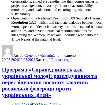
organizations, aimed at strengthening their competencies in
project management, advocacy, financial accountability,
monitoring and evaluation, and ensuring organizational
sustainability;
Organization of a
National Forum on UN Security Council
Resolution 1325
, which will facilitate dialogue between local
women peacebuilders, civil society, local leaders, and national
authorities, and develop practical recommendations for
integrating the Women, Peace and Security agenda into the
Triple Nexus at the national level.
Автор
Семенюк Євгенія
Оприлюднено
20.03.2026
22.03.2026
Категорії
Без категорії
Програма «Справедливість для
української молоді: розслідування та
переслідування воєнних злочинів
російської федерації проти
українських дітей»