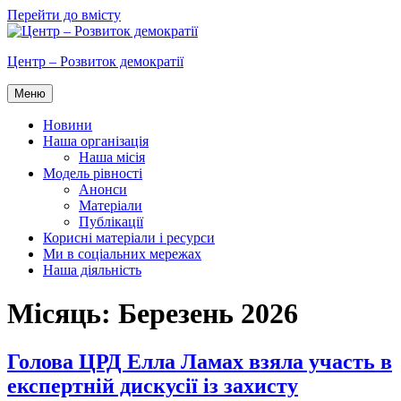
Перейти до вмісту
Центр – Розвиток демократії
Меню
Новини
Наша організація
Наша місія
Модель рівності
Анонси
Матеріали
Публікації
Корисні матеріали і ресурси
Ми в соціальних мережах
Наша діяльність
Місяць:
Березень 2026
Голова ЦРД Елла Ламах взяла участь в
експертній дискусії із захисту