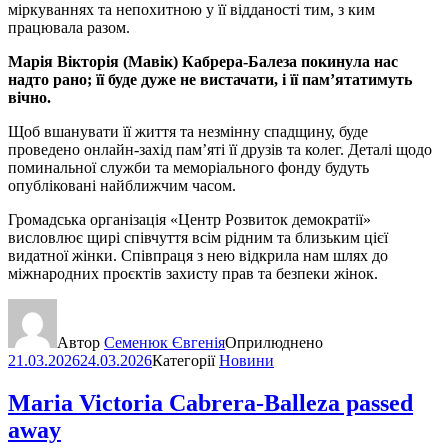
міркуваннях та непохитною у її відданості тим, з ким
працювала разом.
Марія Вікторія (Мавік) Кабрера-Балеза покинула нас
надто рано; її буде дуже не вистачати, і її пам’ятатимуть
вічно.
Щоб вшанувати її життя та незмінну спадщину, буде
проведено онлайн-захід пам’яті її друзів та колег. Деталі щодо
поминальної служби та меморіального фонду будуть
опубліковані найближчим часом.
Громадська організація «Центр Розвиток демократії»
висловлює щирі співчуття всім рідним та близьким цієї
видатної жінки. Співпраця з нею відкрила нам шлях до
міжнародних проєктів захисту прав та безпеки жінок.
Автор
Семенюк Євгенія
Оприлюднено
21.03.2026
24.03.2026
Категорії
Новини
Maria Victoria Cabrera-Balleza passed
away