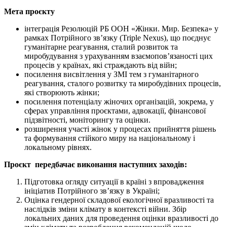
Мета проєкту
інтеграція Резолюцій РБ ООН «Жінки. Мир. Безпека» у
рамках Потрійного зв’язку (Triple Nexus), що поєднує
гуманітарне реагування, сталий розвиток та
миробудування з урахуванням взаємопов’язаності цих
процесів у країнах, які страждають від війн;
посилення висвітлення у ЗМІ тем з гуманітарного
реагування, сталого розвитку та миробудівних процесів,
які створюють жінки;
посилення потенціалу жіночих організацій, зокрема, у
сферах управління проєктами, адвокації, фінансової
підзвітності, моніторингу та оцінки.
розширення участі жінок у процесах прийняття рішень
та формування стійкого миру на національному і
локальному рівнях.
Проєкт передбачає виконання наступних заходів:
Підготовка огляду ситуації в країні з впровадження
ініціатив Потрійного зв’язку в Україні;
Оцінка гендерної складової екологічної вразливості та
наслідків зміни клімату в контексті війни. Збір
локальних даних для проведення оцінки вразливості до