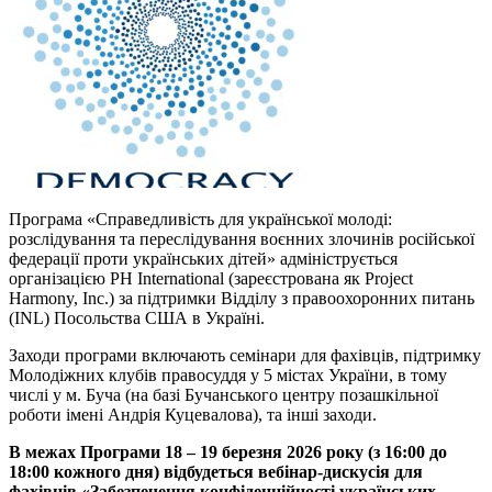
Програма «Справедливість для української молоді:
розслідування та переслідування воєнних злочинів російської
федерації проти українських дітей» адмініструється
організацією PH International (зареєстрована як Project
Harmony, Inc.) за підтримки Відділу з правоохоронних питань
(INL) Посольства США в Україні.
Заходи програми включають семінари для фахівців, підтримку
Молодіжних клубів правосуддя у 5 містах України, в тому
числі у м. Буча (на базі Бучанського центру позашкільної
роботи імені Андрія Куцевалова), та інші заходи.
В межах Програми 18 – 19 березня 2026 року (з 16:00 до
18:00 кожного дня) відбудеться вебінар-дискусія для
фахівців «Забезпечення конфіденційності українських