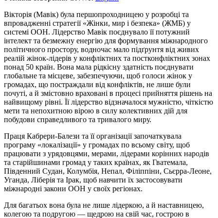
Вікторія (Мавік) була першопроходницею у розробці та
впровадженні стратегії «Жінки, мир і безпека» (ЖМБ) у
системі ООН. Лідерство Мавік поєднувало її потужний
інтелект та безмежну енергію для формування міжнародного
політичного простору, водночас мало підґрунтя від живих
реалій жінок-лідерів у конфліктних та постконфліктних зонах
понад 50 країн. Вона мала рідкісну здатність поєднувати
глобальне та місцеве, забезпечуючи, щоб голоси жінок у
громадах, що постраждали від конфліктів, не лише були
почуті, а й змістовно враховані в процесі прийняття рішень на
найвищому рівні. Її лідерство відзначалося мужністю, чіткістю
мети та непохитною вірою в силу колективних дій для
побудови справедливого та тривалого миру.
Праця Кабрери-Балези та її організації започаткувала
програму «локалізації» у громадах по всьому світу, щоб
працювати з урядовцями, мерами, лідерами корінних народів
та старійшинами громад у таких країнах, як Гватемала,
Південний Судан, Колумбія, Непал, Філіппіни, Сьєрра-Леоне,
Уганда, Ліберія та Ірак, щоб навчити їх застосовувати
міжнародні закони ООН у своїх регіонах.
Для багатьох вона була не лише лідеркою, а й наставницею,
колегою та подругою — щедрою на свій час, гострою в