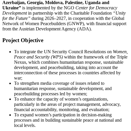
Azerbaijan, Georgia, Moldova, Palestine, Uganda and
Ukraine”
is implemented by the NGO
Center for Democracy
Development
in partnership with the Charitable Foundation
“Unity
for the Future”
during 2026–2027, in cooperation with the Global
Network of Women Peacebuilders (GNWP), with financial support
from the Austrian Development Agency (ADA).
Project Objective
To integrate the UN Security Council Resolutions on
Women,
Peace and Security (WPS)
within the framework of the Triple
Nexus, which combines humanitarian response, sustainable
development, and peacebuilding, taking into account the
interconnection of these processes in countries affected by
war;
To strengthen media coverage of issues related to
humanitarian response, sustainable development, and
peacebuilding processes led by women;
To enhance the capacity of women’s organizations,
particularly in the areas of project management, advocacy,
financial accountability, monitoring, and evaluation;
To expand women’s participation in decision-making
processes and in building sustainable peace at national and
local levels.