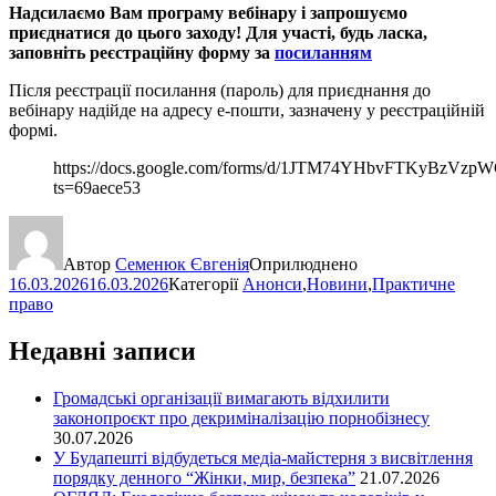
Надсилаємо Вам програму вебінару і запрошуємо
приєднатися до цього заходу! Для участі, будь ласка,
заповніть реєстраційну форму за
посиланням
Після реєстрації посилання (пароль) для приєднання до
вебінару надійде на адресу е-пошти, зазначену у реєстраційній
формі.
https://docs.google.com/forms/d/1JTM74YHbvFTKyBzV
ts=69aece53
Автор
Семенюк Євгенія
Оприлюднено
16.03.2026
16.03.2026
Категорії
Анонси
,
Новини
,
Практичне
право
Недавні записи
Громадські організації вимагають відхилити
законопроєкт про декриміналізацію порнобізнесу
30.07.2026
У Будапешті відбудеться медіа-майстерня з висвітлення
порядку денного “Жінки, мир, безпека”
21.07.2026