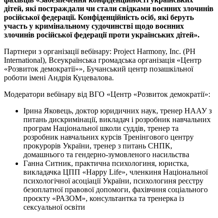
дітей, які постраждали чи стали свідками воєнних злочинів
російської федерації. Конфіденційність осіб, які беруть
участь у кримінальному судочинстві щодо воєнних
злочинів російської федерації проти українських дітей».
Партнери з організації вебінару: Project Harmony, Inc. (PH
International), Всеукраїнська громадська організація «Центр
«Розвиток демократії»», Бучанський центр позашкільної
роботи імені Андрія Куцевалова.
Модератори вебінару від ВГО «Центр «Розвиток демократії»:
Ірина Яковець, доктор юридичних наук, тренер НААУ з
питань дискримінації, викладач і розробник навчальних
програм Національної школи суддів, тренер та
розробник навчальних курсів Тренінгового центру
прокурорів України, тренер з питань СНПК,
домашнього та гендерно-зумовленого насильства
Ганна Ситник, практична психологиня, юристка,
викладачка ЦПП «Happy Life», членкиня Національної
психологічної асоціації України, психологиня реєстру
безоплатної правової допомоги, фахівчиня соціального
проєкту «РАЗОМ», консультантка та тренерка із
сексуальної освіти