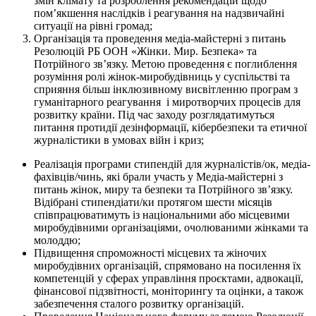
змін клімату та розроблення рекомендацій щодо
пом’якшення наслідків і реагування на надзвичайні
ситуації на рівні громад;
Організація та проведення медіа-майстерні з питань
Резолюцій РБ ООН «Жінки. Мир. Безпека» та
Потрійного зв’язку. Метою проведення є поглиблення
розуміння ролі жінок-миробудівниць у суспільстві та
сприяння більш інклюзивному висвітленню програм з
гуманітарного реагування і миротворчих процесів для
розвитку країни. Під час заходу розглядатимуться
питання протидії дезінформації, кібербезпеки та етичної
журналістики в умовах війн і криз;
Реалізація програми стипендій для журналістів/ок, медіа-
фахівців/чинь, які брали участь у Медіа-майстерні з
питань жінок, миру та безпеки та Потрійного зв’язку.
Відібрані стипендіати/ки протягом шести місяців
співпрацюватимуть із національними або місцевими
миробудівними організаціями, очолюваними жінками та
молоддю;
Підвищення спроможності місцевих та жіночих
миробудівних організацій, спрямовано на посилення їх
компетенцій у сферах управління проєктами, адвокації,
фінансової підзвітності, моніторингу та оцінки, а також
забезпечення сталого розвитку організацій.