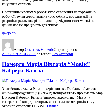
існуючих сервісів.
Наступним кроком у роботі буде створення неформальної
робочої групи для оперативного обміну, координації та
розробки реальних рішень для перебудови систем, які на
даний час не працюють для жінок.
джерело
Автор
Семенюк Євгенія
Оприлюднено
21.03.2026
21.03.2026
Категорії
Без категорії
Померла Марія Вікторія “Мавік”
Кабрера-Балеза
З глибоким сумом Рада та керівництво Глобальної мережі
жінок-миробудівниць (GNWP) повідомляють про смерть Марії
Вікторії Кабрери-Балези (широко відомої як «Мавік»),
генеральної координаторки, яка понад десять років тому
очолила створення GNWP.
English