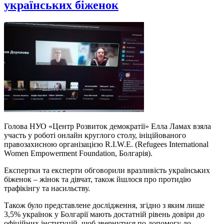
українських біженок
Голова НУО «Центр Розвиток демократії» Елла Ламах взяла
участь у роботі онлайн круглого столу, ініційованого
правозахисною організацією R.I.W.E. (Refugees International
Women Empowerment Foundation, Болгарія).
Експертки та експерти обговорили вразливість українських
біженок – жінок та дівчат, також йшлося про протидію
трафікінгу та насильству.
Також було представлене дослідження, згідно з яким лише
3,5% українок у Болгарії мають достатній рівень довіри до
офіційних інституцій, щоб звернутися по допомогу до