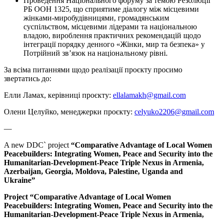
Проведення Національного форуму за темою Резолюції
РБ ООН 1325, що сприятиме діалогу між місцевими
жінками-миробудівницями, громадянським
суспільством, місцевими лідерами та національною
владою, вироблення практичних рекомендацій щодо
інтеграції порядку денного «Жінки, мир та безпека» у
Потрійний зв’язок на національному рівні.
За всіма питаннями щодо реалізації проєкту просимо
звертатись до:
Елли Ламах, керівниці проєкту:
ellalamakh@gmail.com
Олени Целуйко, менеджерки проєкту:
celyuko2206@gmail.com
—
A new DDC` project
“Comparative Advantage of Local Women
Peacebuilders: Integrating Women, Peace and Security into the
Humanitarian-Development-Peace Triple Nexus in Armenia,
Azerbaijan, Georgia, Moldova, Palestine, Uganda and
Ukraine”
Project “Comparative Advantage of Local Women
Peacebuilders: Integrating Women, Peace and Security into the
Humanitarian-Development-Peace Triple Nexus in Armenia,