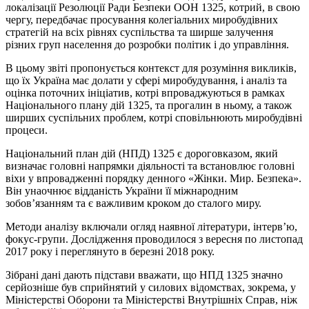
локалізації Резолюції Ради Безпеки ООН 1325, котрий, в свою
чергу, передбачає просування колегіальних миробудівних
стратегій на всіх рівнях суспільства та ширше залучення
різних груп населення до розробки політик і до управління.
В цьому звіті пропонується контекст для розуміння викликів,
що їх Україна має долати у сфері миробудування, і аналіз та
оцінка поточних ініціатив, котрі впроваджуються в рамках
Національного плану дій 1325, та прогалин в ньому, а також
ширших суспільних проблем, котрі сповільнюють миробудівні
процеси.
Національний план дій (НПД) 1325 є дороговказом, який
визначає головні напрямки діяльності та встановлює головні
віхи у впровадженні порядку денного «Жінки. Мир. Безпека».
Він унаочнює відданість України її міжнародним
зобов’язанням та є важливим кроком до сталого миру.
Методи аналізу включали огляд наявної літератури, інтерв’ю,
фокус-групи. Дослідження проводилося з вересня по листопад
2017 року і переглянуто в березні 2018 року.
Зібрані дані дають підстави вважати, що НПД 1325 значно
серйозніше був сприйнятий у силових відомствах, зокрема, у
Міністерстві Оборони та Міністерстві Внутрішніх Справ, ніж