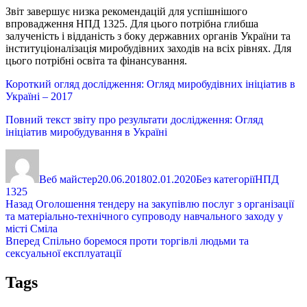
Звіт завершує низка рекомендацій для успішнішого
впровадження НПД 1325. Для цього потрібна глибша
залученість і відданість з боку державних органів України та
інституціоналізація миробудівних заходів на всіх рівнях. Для
цього потрібні освіта та фінансування.
Короткий огляд дослідження: Огляд миробудівних ініціатив в
Україні – 2017
Повний текст звіту про результати дослідження: Огляд
ініціатив миробудування в Україні
Автор
Оприлюднено
Категорії
Позначки
Веб майстер
20.06.2018
02.01.2020
Без категорії
НПД
1325
Навігація
Попередній
Назад
Оголошення тендеру на закупівлю послуг з організації
запис:
та матеріально-технічного супроводу навчального заходу у
записів
місті Сміла
Наступний
Вперед
Спільно боремося проти торгівлі людьми та
запис:
сексуальної експлуатації
Tags