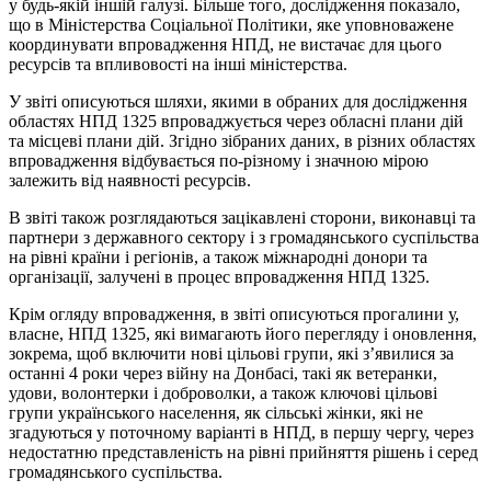
у будь-якій іншій галузі. Більше того, дослідження показало,
що в Міністерства Соціальної Політики, яке уповноважене
координувати впровадження НПД, не вистачає для цього
ресурсів та впливовості на інші міністерства.
У звіті описуються шляхи, якими в обраних для дослідження
областях НПД 1325 впроваджується через обласні плани дій
та місцеві плани дій. Згідно зібраних даних, в різних областях
впровадження відбувається по-різному і значною мірою
залежить від наявності ресурсів.
В звіті також розглядаються зацікавлені сторони, виконавці та
партнери з державного сектору і з громадянського суспільства
на рівні країни і регіонів, а також міжнародні донори та
організації, залучені в процес впровадження НПД 1325.
Крім огляду впровадження, в звіті описуються прогалини у,
власне, НПД 1325, які вимагають його перегляду і оновлення,
зокрема, щоб включити нові цільові групи, які з’явилися за
останні 4 роки через війну на Донбасі, такі як ветеранки,
удови, волонтерки і доброволки, а також ключові цільові
групи українського населення, як сільські жінки, які не
згадуються у поточному варіанті в НПД, в першу чергу, через
недостатню представленість на рівні прийняття рішень і серед
громадянського суспільства.