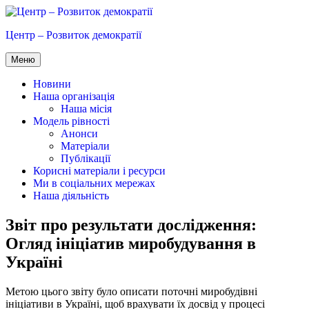
Перейти
до
Центр – Розвиток демократії
вмісту
Меню
Новини
Наша організація
Наша місія
Модель рівності
Анонси
Матеріали
Публікації
Корисні матеріали і ресурси
Ми в соціальних мережах
Наша діяльність
Звіт про результати дослідження:
Огляд ініціатив миробудування в
Україні
Метою цього звіту було описати поточні миробудівні
ініціативи в Україні, щоб врахувати їх досвід у процесі