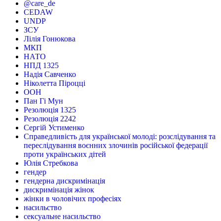
@care_de
CEDAW
UNDP
ЗСУ
Лілія Гонюкова
МКП
НАТО
НПД 1325
Надія Савченко
Ніколетта Піроцці
ООН
Пан Гі Мун
Резолюція 1325
Резолюція 2242
Сергій Устименко
Справедливість для української молоді: розслідування та
переслідування воєнних злочинів російської федерації
проти українських дітей
Юлія Стребкова
гендер
гендерна дискримінація
дискримінація жінок
жінки в чоловічих професіях
насильство
сексуальне насильство