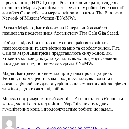
Представниця НУО Центр – Розвиток демократії, гендерна
експертка Марія Дмитрієва взяла участь у роботі Генеральної
асамблеї Європейської мережі жінок мігранток The European
Network of Migrant Women (ENoMW).
Разом з Марією Дмитрієвою на Генеральній асамблеї
працювала представниця Афганістану Гіта Саїд Gita Saeed.
«Обидва відомі та шановані у своїх країнах як жінки-
правозахисниці та активістки за мир та свободу жінок, Гіта
Саїд та Марія Дмитрієва представляють силу жінок, які
втікають від конфлікту, та зусилля, яких потребує долання
наслідки війни», повідомляє мережа ENoMW.
Марія Дмитрієва повідомила присутнім про ситуацію в
Україні, про місцеві та міжнародні зусилля, які вона та її
організація роблять для внутрішньо переміщених жінок, дівчат
та жінок, що втікають від війни.
Мережа підтримує жінок-біженців з Афганістану в Європі та
жінок, які втікають від війни в Україні з початку двох
гуманітарних криз, і продовжуватиме робити це надалі.
Автор
Оприлюднено
Категорії
Семенюк Євгенія
08.09.2022
08.09.2022
Новини