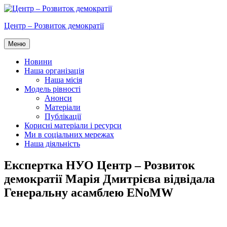
Перейти
до
Центр – Розвиток демократії
вмісту
Меню
Новини
Наша організація
Наша місія
Модель рівності
Анонси
Матеріали
Публікації
Корисні матеріали і ресурси
Ми в соціальних мережах
Наша діяльність
Експертка НУО Центр – Розвиток
демократії Марія Дмитрієва відвідала
Генеральну асамблею ENoMW