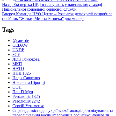
Навігація
Попередній
Назад
Експертка ЦРД взяла участь у навчальному заході
запис:
Національної соціальної сервісної служби
записів
Наступний
Вперед
Команда НУО Центр – Розвиток демократії розробила
запис:
посібник “Жінки, Мир та Безпека” для молоді
Tags
@care_de
CEDAW
UNDP
ЗСУ
Лілія Гонюкова
МКП
НАТО
НПД 1325
Надія Савченко
Ніколетта Піроцці
ООН
Пан Гі Мун
Резолюція 1325
Резолюція 2242
Сергій Устименко
Справедливість для української молоді: розслідування та
переслідування воєнних злочинів російської федерації