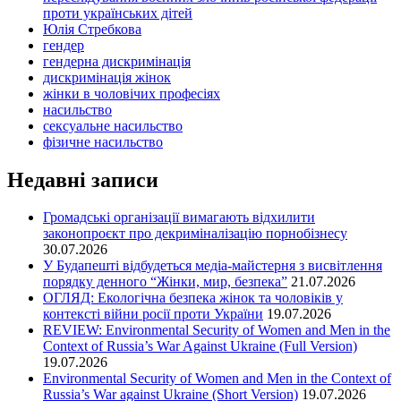
проти українських дітей
Юлія Стребкова
гендер
гендерна дискримінація
дискримінація жінок
жінки в чоловічих професіях
насильство
сексуальне насильство
фізичне насильство
Недавні записи
Громадські організації вимагають відхилити
законопроєкт про декриміналізацію порнобізнесу
30.07.2026
У Будапешті відбудеться медіа-майстерня з висвітлення
порядку денного “Жінки, мир, безпека”
21.07.2026
ОГЛЯД: Екологічна безпека жінок та чоловіків у
контексті війни росії проти України
19.07.2026
REVIEW: Environmental Security of Women and Men in the
Context of Russia’s War Against Ukraine (Full Version)
19.07.2026
Environmental Security of Women and Men in the Context of
Russia’s War against Ukraine (Short Version)
19.07.2026