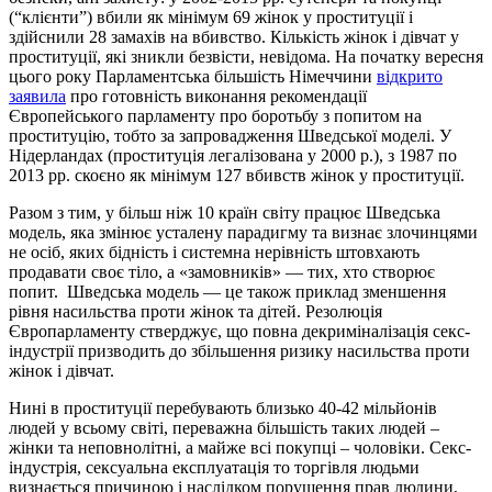
(“клієнти”) вбили як мінімум 69 жінок у проституції і
здійснили 28 замахів на вбивство. Кількість жінок і дівчат у
проституції, які зникли безвісти, невідома. На початку вересня
цього року Парламентська більшість Німеччини
відкрито
заявила
про готовність виконання рекомендації
Європейського парламенту про боротьбу з попитом на
проституцію, тобто за запровадження Шведської моделі. У
Нідерландах (проституція легалізована у 2000 р.), з 1987 по
2013 рр. скоєно як мінімум 127 вбивств жінок у проституції.
Разом з тим, у більш ніж 10 країн світу працює Шведська
модель, яка змінює усталену парадигму та визнає злочинцями
не осіб, яких бідність і системна нерівність штовхають
продавати своє тіло, а «замовників» — тих, хто створює
попит. Шведська модель — це також приклад зменшення
рівня насильства проти жінок та дітей. Резолюція
Європарламенту стверджує, що повна декриміналізація секс-
індустрії призводить до збільшення ризику насильства проти
жінок і дівчат.
Нині в проституції перебувають близько 40-42 мільйонів
людей у всьому світі, переважна більшість таких людей –
жінки та неповнолітні, а майже всі покупці – чоловіки. Секс-
індустрія, сексуальна експлуатація то торгівля людьми
визнається причиною і наслідком порушення прав людини,