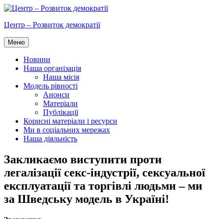
Перейти
до
Центр – Розвиток демократії
вмісту
Меню
Новини
Наша організація
Наша місія
Модель рівності
Анонси
Матеріали
Публікації
Корисні матеріали і ресурси
Ми в соціальних мережах
Наша діяльність
Закликаємо виступити проти
легалізації секс-індустрії, сексуальної
експлуатації та торгівлі людьми – ми
за Шведську модель в Україні!