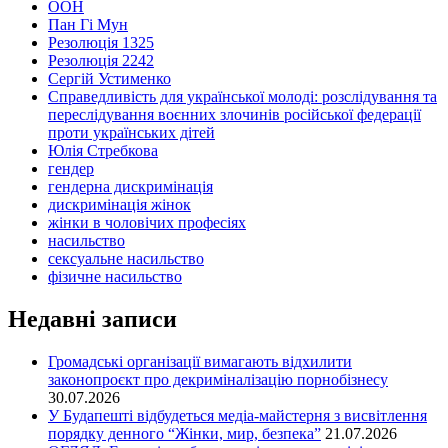
ООН
Пан Гі Мун
Резолюція 1325
Резолюція 2242
Сергій Устименко
Справедливість для української молоді: розслідування та
переслідування воєнних злочинів російської федерації
проти українських дітей
Юлія Стребкова
гендер
гендерна дискримінація
дискримінація жінок
жінки в чоловічих професіях
насильство
сексуальне насильство
фізичне насильство
Недавні записи
Громадські організації вимагають відхилити
законопроєкт про декриміналізацію порнобізнесу
30.07.2026
У Будапешті відбудеться медіа-майстерня з висвітлення
порядку денного “Жінки, мир, безпека”
21.07.2026