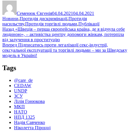
Автор
Оприлюднено
Категорії
Семенюк Євгенія
04.04.2021
04.04.2021
Новини
,
Протидія дискримінації
,
Протидія
насильству
,
Протидія торгівлі людьми
,
Публікації
Навігація
Попередній
Назад
«Швеція – перша європейська країна, де я відчула себе
запис:
людиною», – активістка центру допомоги жінкам, потерпіла
записів
від залучення в проституцію
Наступний
Вперед
Підписатись проти легалізації секс-індустрії,
запис:
сексуальної експлуатації та торгівлі людьми – ми за Шведську
модель в Україні!
Tags
@care_de
CEDAW
UNDP
ЗСУ
Лілія Гонюкова
МКП
НАТО
НПД 1325
Надія Савченко
Ніколетта Піроцці