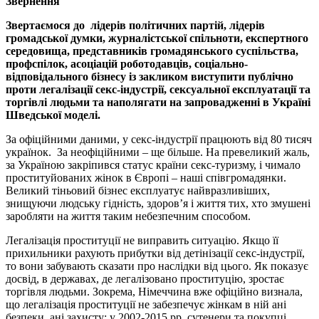
Звернення
Звертаємося до лідерів політичних партій, лідерів
громадської думки, журналістської спільноти, експертного
середовища, представників громадянського суспільства,
профспілок, асоціацій роботодавців, соціально-
відповідального бізнесу із закликом виступити публічно
проти легалізації секс-індустрії, сексуальної експлуатації та
торгівлі людьми та наполягати на запровадженні в Україні
Шведської моделі.
За офіційними даними, у секс-індустрії працюють від 80 тисяч
українок. За неофіційними – ще більше. На превеликий жаль,
за Україною закріпився статус країни секс-туризму, і чимало
проституйованих жінок в Європі – наші співгромадянки.
Великий тіньовий бізнес експлуатує найвразливіших,
знищуючи людську гідність, здоров’я і життя тих, хто змушені
заробляти на життя таким небезпечним способом.
Легалізація проституції не виправить ситуацію. Якщо її
прихильники рахують прибутки від детінізації секс-індустрії,
то вони забувають сказати про наслідки від цього. Як показує
досвід, в державах, де легалізовано проституцію, зростає
торгівля людьми. Зокрема, Німеччина вже офіційно визнала,
що легалізація проституції не забезпечує жінкам в ній ані
безпеки, ані захисту: у 2002-2015 рр. сутенери та покупці