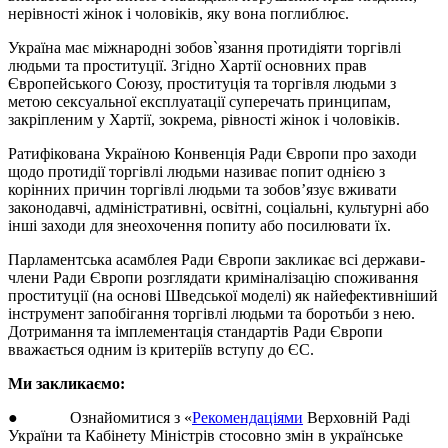
нерівності жінок і чоловіків, яку вона поглиблює.
Україна має міжнародні зобов`язання протидіяти торгівлі
людьми та проституції. Згідно Хартії основних прав
Європейського Союзу, проституція та торгівля людьми з
метою сексуальної експлуатації суперечать принципам,
закріпленим у Хартії, зокрема, рівності жінок і чоловіків.
Ратифікована Україною Конвенція Ради Європи про заходи
щодо протидії торгівлі людьми називає попит однією з
корінних причин торгівлі людьми та зобов’язує вживати
законодавчі, адміністративні, освітні, соціальні, культурні або
інші заходи для знеохочення попиту або посилювати їх.
Парламентська асамблея Ради Європи закликає всі держави-
члени Ради Європи розглядати криміналізацію споживання
проституції (на основі Шведської моделі) як найефективніший
інструмент запобігання торгівлі людьми та боротьби з нею.
Дотримання та імплементація стандартів Ради Європи
вважається одним із критеріїв вступу до ЄС.
Ми закликаємо:
● Ознайомитися з «
Рекомендаціями
Верховній Раді
України та Кабінету Міністрів стосовно змін в українське