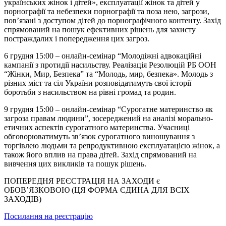
українських жінок і дітей», експлуатації жінок та дітей у
порнографії та небезпеки порнографії та поза нею, загрози,
пов’язані з доступом дітей до порнографічного контенту. Захід
спрямований на пошук ефективних рішень для захисту
постраждалих і попередження цих загроз.
6 грудня 15:00 – онлайн-семінар “Молодіжні адвокаційні
кампанії з протидії насильству. Реалізація Резолюцій РБ ООН
“Жінки, Мир, Безпека” та “Молодь, мир, безпека». Молодь з
різних міст та сіл України розповідатимуть свої історії
боротьби з насильством на рівні громад та родин.
9 грудня 15:00 – онлайн-семінар “Сурогатне материнство як
загроза правам людини”, зосереджений на аналізі морально-
етичних аспектів сурогатного материнства. Учасниці
обговорюватимуть зв’язок сурогатного виношування з
торгівлею людьми та репродуктивною експлуатацією жінок, а
також його вплив на права дітей. Захід спрямований на
вивчення цих викликів та пошук рішень.
ПОПЕРЕДНЯ РЕЄСТРАЦІЯ НА ЗАХОДИ є
ОБОВ’ЯЗКОВОЮ (ЦЯ ФОРМА ЄДИНА ДЛЯ ВСІХ
ЗАХОДІВ)
Посилання на реєстрацію