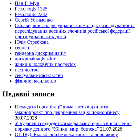
Пан Гі Мун
Резолюція 1325
Резолюція 2242
Сергій Устименко
Справедливість для української молоді: розслідування та
переслідування воєнних злочинів російської федерації
проти українських дітей
Юлія Стребкова
гендер
гендерна дискримінація
дискримінація жінок
жінки в чоловічих професіях
насильство
сексуальне насильство
фізичне насильство
Недавні записи
Громадські організації вимагають відхилити
законопроєкт про декриміналізацію порнобізнесу
30.07.2026
У Будапешті відбудеться медіа-майстерня з висвітлення
порядку денного “Жінки, мир, безпека”
21.07.2026
ОГЛЯД: Екологічна безпека жінок та чоловіків у