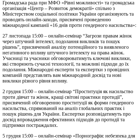
Громадська рада при МФО «Рівні можливості» та громадська
організація «Центр – Розвиток демократії» спільно з
Міністерством соціальної політики України організовують та
проводять онлайн-заходи, присвячені проведенню
міжнародної кампанії «16 днів проти гендерного насильства»:
27 листопада 15:00 – онлайн-семінар “Загрози правам жінок
через штучний інтелект, подолання викликів та пошук
рішень”, присвячений аналізу потенційного та виявленого
негативного впливу штучного інтелекту на права жінок.
Учасниці та учасники обговорюватимуть ключові виклики,
які створюють сучасні технології, та можливі підходи до їх
подолання. Міжнародні експерти та експертки з провідних
компаній представлять вам міжнародний досвід та нові
виклики різного рівня впливу.
2 грудня 15:00 – онлайн-семінар “Проституція як насильство
проти дівчат та жінок, кращі світові практики протидії”,
присвячений обговоренню проституції як форми гендерного
насильства, спрямований на аналіз глобальних практик і
пошук рішень для України. Експертки розповідатимуть про
досвід впровадження ефективних підходів до протидії та
підтримки постраждалих.
5 грудня 15:00 – онлайн-семінар «Порнографія: небезпека для