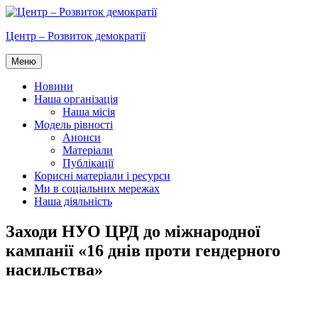
Перейти
до
Центр – Розвиток демократії
вмісту
Меню
Новини
Наша організація
Наша місія
Модель рівності
Анонси
Матеріали
Публікації
Корисні матеріали і ресурси
Ми в соціальних мережах
Наша діяльність
Заходи НУО ЦРД до міжнародної
кампанії «16 днів проти гендерного
насильства»