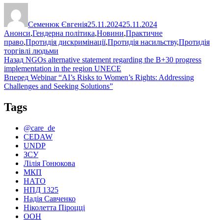
Автор
Оприлюднено
Категорії
Семенюк Євгенія
25.11.2024
25.11.2024
Анонси
,
Гендерна політика
,
Новини
,
Практичне
право
,
Протидія дискримінації
,
Протидія насильству
,
Протидія
торгівлі людьми
Навігація
Попередній
Назад
NGOs alternative statement regarding the B+30 progress
запис:
implementation in the region UNECE
записів
Наступний
Вперед
Webinar “AI’s Risks to Women’s Rights: Addressing
запис:
Challenges and Seeking Solutions”
Tags
@care_de
CEDAW
UNDP
ЗСУ
Лілія Гонюкова
МКП
НАТО
НПД 1325
Надія Савченко
Ніколетта Піроцці
ООН