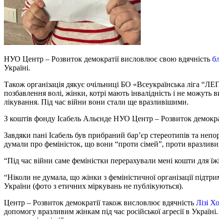
НУО Центр – Розвиток демократії висловлює свою вдячність
б
Україні.
Також організація дякує очільниці БО «Всеукраїнська ліга 
позбавлення волі, жінки, котрі мають інвалідність і не можуть в
лікування. Під час війни вони стали ще вразливішими.
З коштів фонду Ісабель Альєнде НУО Центр – Розвиток демокра
Завдяки пані Ісабель був прибраний бар’єр стереотипів та неп
думали про феміністок, що вони “проти сімей”, проти вразливи
“Під час війни саме феміністки перерахували мені кошти для їжі
“Ніколи не думала, що жінки з феміністичної організації підтри
України (фото з етичних міркувань не публікуються).
Центр – Розвиток демократії також висловлює вдячність
Лізі Х
допомогу вразливим жінкам під час російської агресії в Україні.