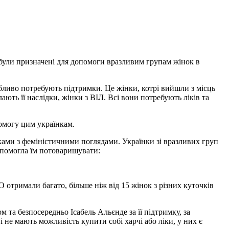
 були призначені для допомоги вразливим групам жінок в
собливо потребують підтримки. Це жінки, котрі вийшли з місць
ають її наслідки, жінки з ВІЛ. Всі вони потребують ліків та
омогу цим українкам.
нками з феміністичними поглядами. Українки зі вразливих груп
опомогла їм потоваришувати:
О отримали багато, більше ніж від 15 жінок з різних куточків
 та безпосередньо Ісабель Альєнде за її підтримку, за
і не мають можливість купити собі харчі або ліки, у них є