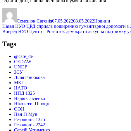
родини, діти, і війна поставила в умови виживання.
Автор
Оприлюднено
Категорії
Семенюк Євгенія
07.05.2022
08.05.2022
Новини
Навігація
Попередній
Назад
НУО ЦРД сприяла поширенню гуманітарної допомоги з Лит
запис:
Наступний
Вперед
НУО Центр – Розвиток демократії дякує за підтримку 
записів
запис:
Tags
@care_de
CEDAW
UNDP
ЗСУ
Лілія Гонюкова
МКП
НАТО
НПД 1325
Надія Савченко
Ніколетта Піроцці
ООН
Пан Гі Мун
Резолюція 1325
Резолюція 2242
Сергій Устименко