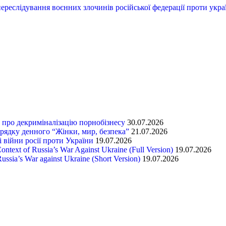
переслідування воєнних злочинів російської федерації проти укра
т про декриміналізацію порнобізнесу
30.07.2026
орядку денного “Жінки, мир, безпека”
21.07.2026
 війни росії проти України
19.07.2026
text of Russia’s War Against Ukraine (Full Version)
19.07.2026
ssia’s War against Ukraine (Short Version)
19.07.2026