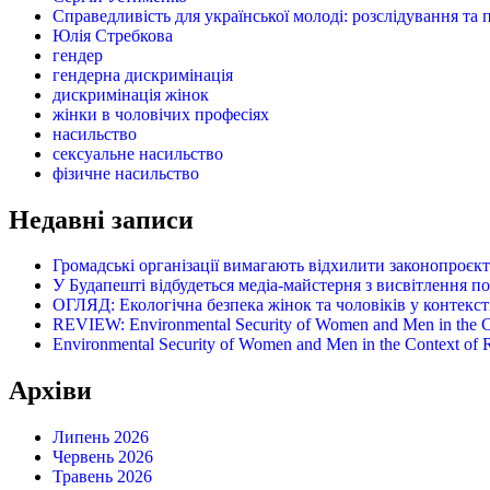
Справедливість для української молоді: розслідування та 
Юлія Стребкова
гендер
гендерна дискримінація
дискримінація жінок
жінки в чоловічих професіях
насильство
сексуальне насильство
фізичне насильство
Недавні записи
Громадські організації вимагають відхилити законопроєк
У Будапешті відбудеться медіа-майстерня з висвітлення п
ОГЛЯД: Екологічна безпека жінок та чоловіків у контексті
REVIEW: Environmental Security of Women and Men in the Con
Environmental Security of Women and Men in the Context of Ru
Архіви
Липень 2026
Червень 2026
Травень 2026