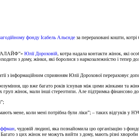
лагодійному фонду Ісабель Альєнде
за перераховані кошти, котрі
“ЛЕГАЛАЙФ”»
Юлії Дороховій
, котра надала контакти жінок, які о
иходити з дому, жінки, які боролися з наркозалежністю і тепер дол
тії з інформаційним сприянням Юлії Дорохової перераховує доп
орозуміння, що вже багато років існував між цими жінками та жі
х груп жінок, мали інші стереотипи. Але підтримка фінансово д
”;
мають мене, коли мені потрібна були ліки”; – таких відгуків у НУ
оффман
, чудовій людині, яка познайомила цю організацію з фондом
 Багато з цих жінок не можуть вийти з дому, мають різні хвороби 