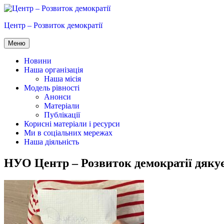
Перейти
до
Центр – Розвиток демократії
вмісту
Меню
Новини
Наша організація
Наша місія
Модель рівності
Анонси
Матеріали
Публікації
Корисні матеріали і ресурси
Ми в соціальних мережах
Наша діяльність
НУО Центр – Розвиток демократії дякує 