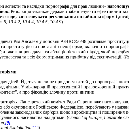
ні аспекти та наслідки порнографії для прав людини»
наголошує
інок.
Резолюція закликає держави забезпечувати ефективний захи
з згоди, застосовувати регулювання онлайн-платформ і дослі
s. 5, 10.4.2, 10.4.4, 10.4.5, 10.4.9
).
дівчат Рім Алсалем у доповіді A/HRC/56/48 розглядає проституці
и проституцію та пов’язані з нею форми, включно з порнографією
; а також впроваджувати аболіціоністський підхід, який передбач
утенерства та всіх форм отримання прибутку від експлуатації. (
Re
иторіями
 для дітей. Йдеться не лише про доступ дітей до порнографічного
д дітьми. У міжнародній правозахисній і правоохоронній практиц
“контент”, а про фіксацію злочину проти дитини.
риторіях. Лансаротський комітет Ради Європи вже наголошував, 
их або окупованих Російською Федерацією, перебувають у надзви
лаблення законодавчих бар’єрів щодо виробництва й поширення п
суального насильства над дітьми. (
Council of Europe, Lanzarote Com
on,
[9]
xual Exploitation
[11]
).