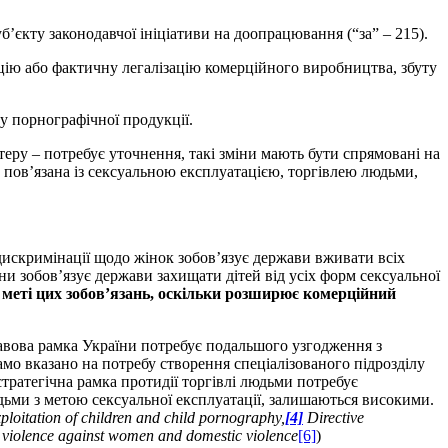
’єкту законодавчої ініціативи на доопрацювання (“за” – 215).
цію або фактичну легалізацію комерційного виробництва, збуту
 порнографічної продукції.
еру – потребує уточнення, такі зміни мають бути спрямовані на
мно пов’язана із сексуальною експлуатацією, торгівлею людьми,
дискримінації щодо жінок зобов’язує держави вживати всіх
и зобов’язує держави захищати дітей від усіх форм сексуальної
меті цих зобов’язань, оскільки розширює комерційний
правова рамка України потребує подальшого узгодження з
о вказано на потребу створення спеціалізованого підрозділу
стратегічна рамка протидії торгівлі людьми потребує
юдьми з метою сексуальної експлуатації, залишаються високими.
loitation of children and child pornography,
[4]
Directive
violence against women and domestic violence
[6]
)