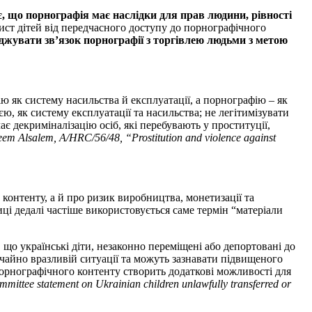
, що порнографія має наслідки для прав людини, рівності
ст дітей від передчасного доступу до порнографічного
джувати зв’язок порнографії з торгівлею людьми з метою
ю як систему насильства й експлуатації, а порнографію – як
, як систему експлуатації та насильства; не легітимізувати
ає декриміналізацію осіб, які перебувають у проституції,
em Alsalem, A/HRC/56/48, “Prostitution and violence against
 контенту, а й про ризик виробництва, монетизації та
і дедалі частіше використовується саме термін “матеріали
що українські діти, незаконно переміщені або депортовані до
чайно вразливій ситуації та можуть зазнавати підвищеного
орнографічного контенту створить додаткові можливості для
mittee statement on Ukrainian children unlawfully transferred or