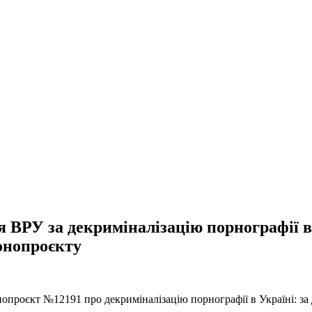
РУ за декриміналізацію порнографії в У
онопроєкту
нопроєкт №12191 про декриміналізацію порнографії в Україні: з