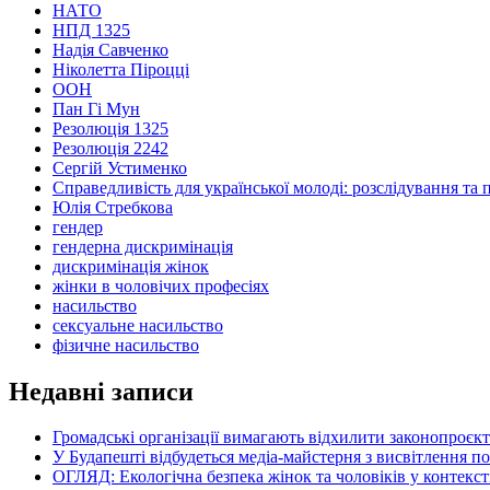
НАТО
НПД 1325
Надія Савченко
Ніколетта Піроцці
ООН
Пан Гі Мун
Резолюція 1325
Резолюція 2242
Сергій Устименко
Справедливість для української молоді: розслідування та 
Юлія Стребкова
гендер
гендерна дискримінація
дискримінація жінок
жінки в чоловічих професіях
насильство
сексуальне насильство
фізичне насильство
Недавні записи
Громадські організації вимагають відхилити законопроєк
У Будапешті відбудеться медіа-майстерня з висвітлення п
ОГЛЯД: Екологічна безпека жінок та чоловіків у контексті