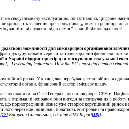
т на сексуалізовану експлуатацію, об’єктивацію, цифрове наси
кі викривляють уявлення про згоду, повагу, межі та рівноправні 
мінуванні та відчуженні від взаємної згоди й відповідальності.
є додаткові можливості для міжнародної організованої злочин
раструктуру, онлайн-сервіси та транскордонні фінансові потоки 
ї в Україні відкриє простір для маскування сексуальної екс
pol, “Leveraging legitimacy: How the EU’s most threatening criminal 
упційний ризик. У країні, яка перебуває у стані війни та одноч
егуляторні органи, фінансовий сектор і місцеву владу.
діа з посиланням на Офіс Генерального прокурора, СБУ та Націон
юють в отриманні неправомірної вигоди за невтручання в роботу 
ує, що порнографічний бізнес уже створює корупційний ринок на
и його через нові дозвільні, податкові, контрольні та правоохоро
,
[17]
European
Commission
,
Ukraine
2025
Report
[18]
).