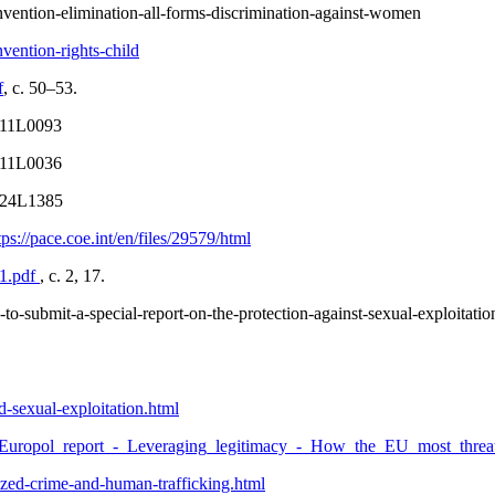
vention-elimination-all-forms-discrimination-against-women
vention-rights-child
f
, с. 50–53.
011L0093
011L0036
2024L1385
s://pace.coe.int/en/files/29579/html
81.pdf
, с. 2, 17.
-to-submit-a-special-report-on-the-protection-against-sexual-exploitati
d-sexual-exploitation.html
ts/Europol_report_-_Leveraging_legitimacy_-_How_the_EU_most_threat
ized-crime-and-human-trafficking.html