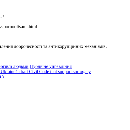
si/
-z-pornoofisami.html
силення доброчесності та антикорупційних механізмів.
оргівлі людьми
,
Публічне управління
kraine’s draft Civil Code that support surrogacy
ADA