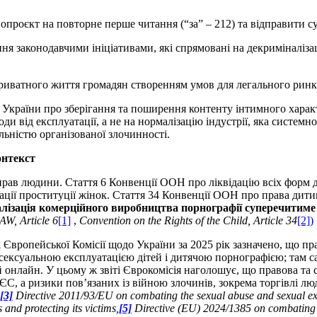
проєкт на повторне перше читання (“за” – 212) та відправити суб
я законодавчими ініціативами, які спрямовані на декриміналіза
иватного життя громадян створенням умов для легального ринку
України про зберігання та поширення контенту інтимного характ
боди від експлуатації, а не на нормалізацію індустрії, яка систе
ьністю організованої злочинності.
онтекст
прав людини. Стаття 6 Конвенції ООН про ліквідацію всіх форм 
ації проституції жінок. Стаття 34 Конвенції ООН про права дитин
лізація комерційного виробництва порнографії суперечитиме 
W, Article 6
[1]
,
Convention on the Rights of the Child, Article 34
[2]
)
і Європейської Комісії щодо України за 2025 рік зазначено, що 
ексуальною експлуатацією дітей і дитячою порнографією; там сам
ей онлайн. У цьому ж звіті Єврокомісія наголошує, що правова та 
ЄС, а ризики пов’язаних із війною злочинів, зокрема торгівлі л
[3]
Directive 2011/93/EU on combating the sexual abuse and sexual exp
nd protecting its victims,
[5]
Directive (EU) 2024/1385 on combating 