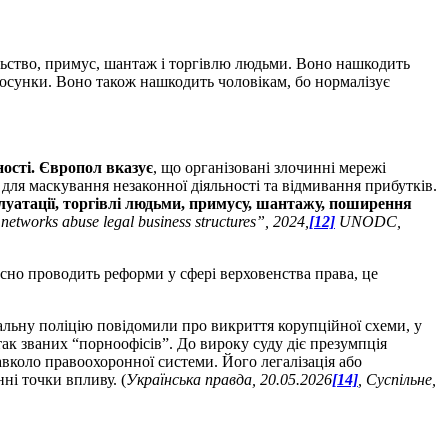
льство, примус, шантаж і торгівлю людьми. Воно нашкодить
стосунки. Воно також нашкодить чоловікам, бо нормалізує
ності. Європол вказує
, що організовані злочинні мережі
для маскування незаконної діяльності та відмивання прибутків.
плуатації, торгівлі людьми, примусу, шантажу, поширення
networks abuse legal business structures”, 2024,
[12]
UNODC,
асно проводить реформи у сфері верховенства права, це
альну поліцію повідомили про викриття корупційної схеми, у
так званих “порноофісів”. До вироку суду діє презумпція
вколо правоохоронної системи. Його легалізація або
нні точки впливу. (
Українська правда, 20.05.2026
[14]
, Суспільне,