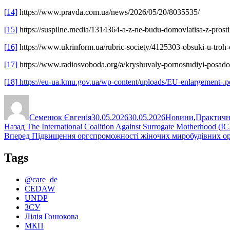
[14]
https://www.pravda.com.ua/news/2026/05/20/8035535/
[15]
https://suspilne.media/1314364-a-z-ne-budu-domovlatisa-z-prostim
[16]
https://www.ukrinform.ua/rubric-society/4125303-obsuki-u-troh-o
[17]
https://www.radiosvoboda.org/a/kryshuvaly-pornostudiyi-posadovt
[18]
https://eu-ua.kmu.gov.ua/wp-content/uploads/EU-enlargement-.p
Автор
Оприлюднено
Категорії
Семенюк Євгенія
30.05.2026
30.05.2026
Новини
,
Практичн
Навігація
Попередній
Назад
The International Coalition Against Surrogate Motherhood (IC
запис:
Наступний
Вперед
Підвищення оргспроможності жіночих миробудівних орг
записів
запис:
Tags
@care_de
CEDAW
UNDP
ЗСУ
Лілія Гонюкова
МКП