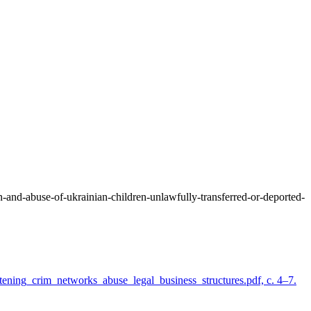
on-and-abuse-of-ukrainian-children-unlawfully-transferred-or-deported-
ening_crim_networks_abuse_legal_business_structures.pdf, с. 4–7.