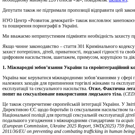
Депутати також не підтримали пропозиції відправити цей законо
НУО Центр «Розвиток демократії» також висловлює занепокоєнн
та поширення порнографії в Україні.
Ми вважаємо неприпустимим підміняти необхідність захисту пр
Якщо чинне законодавство – стаття 301 Кримінального кодексу 
захист потерпілих, дітей, приватності, людської гідності та сво
цифровим насильством, шантажем, примусом, корупцією та діял
1. Міжнародні зобов’язання України та євроінтеграційний к
Україна має керуватися міжнародними зобов’язаннями у сфері 
належних заходів для припинення торгівлі жінками та експлуат
експлуатації та сексуального насильства.
Отже, Фактична лега
попит на сексуалізоване використання людського тіла.
(
CEDA
Це також суперечитиме європейській інтеграції України. У Звіт
Директивою ЄС щодо боротьби із сексуальним насильством та с
Національної поліції для протидії сексуальній експлуатації діт
подальшого узгодження з міжнародними стандартами та
acquis
(
European Commission, Ukraine 2025 Report, SWD(2025) 759 final,
2011/36/EU on preventing and combating trafficking in human beings a