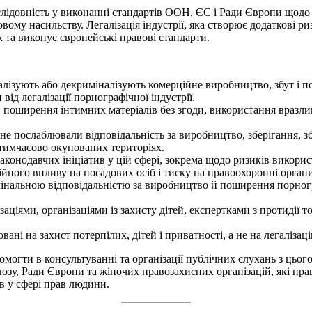
слідовність у виконанні стандартів ООН, ЄС і Ради Європи щодо 
овому насильству. Легалізація індустрії, яка створює додаткові р
 та виконує європейські правові стандарти.
галізують або декриміналізують комерційне виробництво, збут і 
ід легалізації порнографічної індустрії.
 поширення інтимних матеріалів без згоди, використання вразли
 не послаблювали відповідальність за виробництво, зберігання, 
 тимчасово окупованих територіях.
аконодавчих ініціатив у цій сфері, зокрема щодо ризиків викори
ійного впливу на посадових осіб і тиску на правоохоронні органи
інальною відповідальністю за виробництво й поширення порногр
ціями, організаціями із захисту дітей, експертками з протидії т
ані на захист потерпілих, дітей і приватності, а не на легалізац
омогти в консультуванні та організації публічних слухань з цьог
у, Ради Європи та жіночих правозахисних організацій, які прац
в у сфері прав людини.