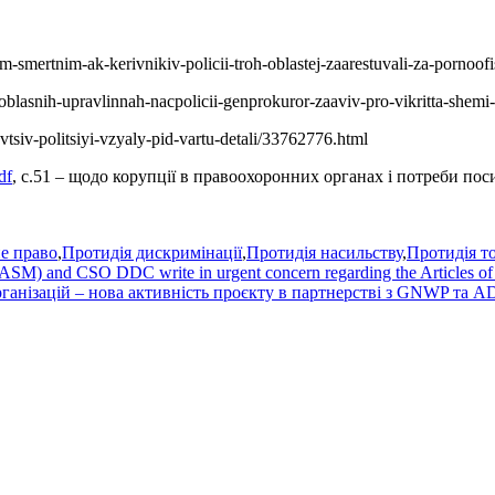
-smertnim-ak-kerivnikiv-policii-troh-oblastej-zaarestuvali-za-pornoofi
blasnih-upravlinnah-nacpolicii-genprokuror-zaaviv-pro-vikritta-shemi
siv-politsiyi-vzyaly-pid-vartu-detali/33762776.html
df
, с.51 – щодо корупції в правоохоронних органах і потреби по
е право
,
Протидія дискримінації
,
Протидія насильству
,
Протидія т
ASM) and CSO DDC write in urgent concern regarding the Articles of U
анізацій – нова активність проєкту в партнерстві з GNWP та 