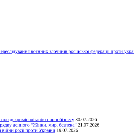
переслідування воєнних злочинів російської федерації проти укра
т про декриміналізацію порнобізнесу
30.07.2026
орядку денного “Жінки, мир, безпека”
21.07.2026
 війни росії проти України
19.07.2026