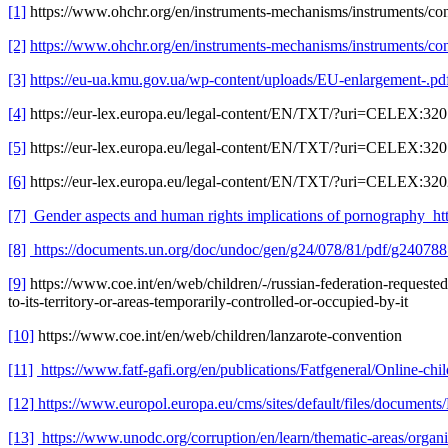
[1]
https://www.ohchr.org/en/instruments-mechanisms/instruments/con
[2]
https://www.ohchr.org/en/instruments-mechanisms/instruments/con
[3]
https://eu-ua.kmu.gov.ua/wp-content/uploads/EU-enlargement-.pd
[4]
https://eur-lex.europa.eu/legal-content/EN/TXT/?uri=CELEX:32
[5]
https://eur-lex.europa.eu/legal-content/EN/TXT/?uri=CELEX:32
[6]
https://eur-lex.europa.eu/legal-content/EN/TXT/?uri=CELEX:3
[7]
Gender aspects and human rights implications of pornography http
[8]
https://documents.un.org/doc/undoc/gen/g24/078/81/pdf/g24078
[9]
https://www.coe.int/en/web/children/-/russian-federation-requested
to-its-territory-or-areas-temporarily-controlled-or-occupied-by-it
[10]
https://www.coe.int/en/web/children/lanzarote-convention
[11]
https://www.fatf-gafi.org/en/publications/Fatfgeneral/Online-chil
[12]
https://www.europol.europa.eu/cms/sites/default/files/documen
[13]
https://www.unodc.org/corruption/en/learn/thematic-areas/organ