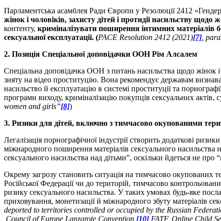
Парламентська асамблея Ради Європи у Резолюції 2412 «Гендер
жінок і чоловіків, захисту дітей і протидії насильству щодо ж
контенту,
криміналізувати поширення інтимних матеріалів бе
сексуальної експлуатації. (
PACE Resolution 2412 (2021)
[7]
, para
2. Позиція Спеціальної доповідачки ООН Рім Алсалем
Спеціальна доповідачка ООН з питань насильства щодо жінок і 
зняту на відео проституцію. Вона рекомендує державам визнават
насильство й експлуатацію в системі проституції та порнографії
програми виходу, криміналізацію покупців сексуальних актів, с
women and girls”
[8]
)
3. Ризики для дітей, включно з тимчасово окупованими тер
Легалізація порнографічної індустрії створить додаткові ризики
міжнародного поширення матеріалів сексуального насильства на
сексуального насильства над дітьми”, оскільки йдеться не про 
Окрему загрозу становить ситуація на тимчасово окупованих те
Російської Федерації чи до територій, тимчасово контрольован
ризику сексуального насильства. У таких умовах будь-яке пос
приховування, монетизації й міжнародного збуту матеріалів сек
deported to territories controlled or occupied by the Russian Federati
Council of Europe Lanzarote Convention,
[10]
FATF, Online Child Se