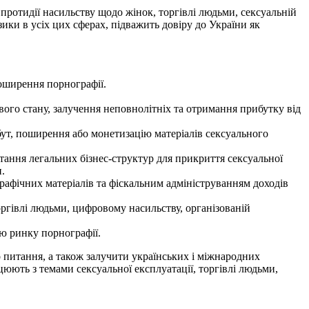
протидії насильству щодо жінок, торгівлі людьми, сексуальній
изики в усіх цих сферах, підважить довіру до України як
поширення порнографії.
вого стану, залучення неповнолітніх та отримання прибутку від
збут, поширення або монетизацію матеріалів сексуального
стання легальних бізнес-структур для прикриття сексуальної
.
афічних матеріалів та фіскальним адмініструванням доходів
оргівлі людьми, цифровому насильству, організованій
ію ринку порнографії.
о питання, а також залучити українських і міжнародних
юють з темами сексуальної експлуатації, торгівлі людьми,