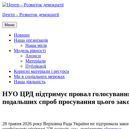
Перейти
до
Центр – Розвиток демократії
вмісту
Меню
Новини
Наша організація
Наша місія
Модель рівності
Анонси
Матеріали
Публікації
Корисні матеріали і ресурси
Ми в соціальних мережах
Наша діяльність
НУО ЦРД підтримує провал голосування В
подальших спроб просування цього зак
28 травня 2026 року Верховна Рада України не підтримала зако
необхідному мінімумі 226 голосів «за», повідомляє
ukranews
.