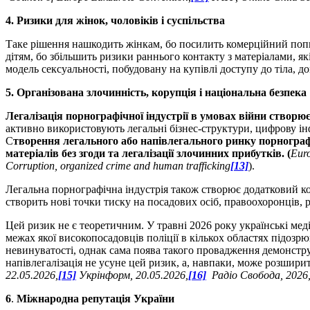
4. Ризики для жінок, чоловіків і суспільства
Таке рішення нашкодить жінкам, бо посилить комерційний попи
дітям, бо збільшить ризики раннього контакту з матеріалами, я
модель сексуальності, побудовану на купівлі доступу до тіла, до
5. Організована злочинність, корупція і національна безпека
Легалізація порнографічної індустрії в умовах війни створю
активно використовують легальні бізнес-структури, цифрову інф
С
творення легального або напівлегального ринку порнографі
матеріалів без згоди та легалізації злочинних прибутків. (
Euro
Corruption, organized crime and human trafficking
[13]
).
Легальна порнографічна індустрія також створює додатковий кор
створить нові точки тиску на посадових осіб, правоохоронців, р
Цей ризик не є теоретичним. У травні 2026 року українські ме
межах якої високопосадовців поліції в кількох областях підозр
невинуватості, однак сама поява такого провадження демонстр
напівлегалізація не усуне цей ризик, а, навпаки, може розширит
22.05.2026,
[15]
Укрінформ, 20.05.2026,
[16]
Радіо Свобода, 2026
6
.
Міжнародна репутація України