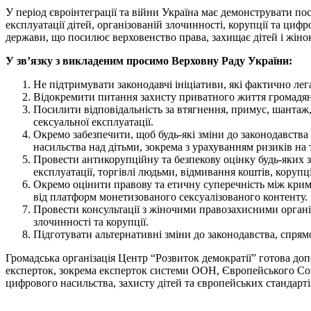
У період євроінтеграції та війни Україна має демонструвати по
експлуатації дітей, організованій злочинності, корупції та цифр
держави, що посилює верховенство права, захищає дітей і жінок
У зв’язку з викладеним просимо Верховну Раду України:
Не підтримувати законодавчі ініціативи, які фактично ле
Відокремити питання захисту приватного життя громадян в
Посилити відповідальність за втягнення, примус, шантаж,
сексуальної експлуатації.
Окремо забезпечити, щоб будь-які зміни до законодавства
насильства над дітьми, зокрема з урахуванням ризиків на
Провести антикорупційну та безпекову оцінку будь-яких з
експлуатації, торгівлі людьми, відмивання коштів, корупц
Окремо оцінити правову та етичну суперечність між крим
від платформ монетизованого сексуалізованого контенту.
Провести консультації з жіночими правозахисними організа
злочинності та корупції.
Підготувати альтернативні зміни до законодавства, спрямов
Громадська організація Центр “Розвиток демократії” готова доп
експерток, зокрема експерток системи ООН, Європейського Союз
цифрового насильства, захисту дітей та європейських стандарті