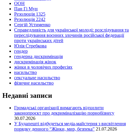
ООН
Пан Гі Мун
Резолюція 1325
Резолюція 2242
Сергій Устименко
Справедливість для української молоді: розслідування та
переслідування воєнних злочинів російської федерації
проти українських дітей
Юлія Стребкова
гендер
гендерна дискримінація
дискримінація жінок
жінки в чоловічих професіях
насильство
сексуальне насильство
фізичне насильство
Недавні записи
Громадські організації вимагають відхилити
законопроєкт про декриміналізацію порнобізнесу
30.07.2026
У Будапешті відбудеться медіа-майстерня з висвітлення
порядку денного “Жінки, мир, безпека”
21.07.2026