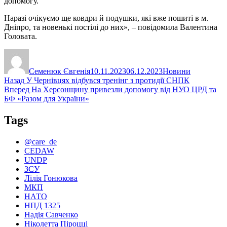
допомогу.
Наразі очікуємо ще ковдри й подушки, які вже пошиті в м.
Дніпро, та новенькі постілі до них», – повідомила Валентина
Головата.
Автор
Оприлюднено
Категорії
Семенюк Євгенія
10.11.2023
06.12.2023
Новини
Навігація
Попередній
Назад
У Чернівцях відбувся тренінг з протидії СНПК
запис:
Наступний
Вперед
На Херсонщину привезли допомогу від НУО ЦРД та
записів
запис:
БФ «Разом для України»
Tags
@care_de
CEDAW
UNDP
ЗСУ
Лілія Гонюкова
МКП
НАТО
НПД 1325
Надія Савченко
Ніколетта Піроцці