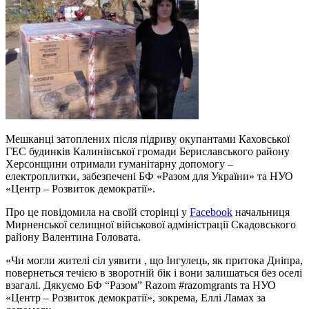
Мешканці затоплених після підриву окупантами Каховської
ГЕС будинків Калинівської громади Бериславського району
Херсонщини отримали гуманітарну допомогу –
електроплитки, забезпечені БФ «Разом для України» та НУО
«Центр – Розвиток демократії».
Про це повідомила на своїй сторінці у
Facebook
начальниця
Мирненської селищної військової адміністрації Скадовського
району Валентина Головата.
«Чи могли жителі сіл уявити , що Інгулець, як притока Дніпра,
повернеться течією в зворотній бік і вони залишаться без оселі
взагалі. Дякуємо БФ “Разом” Razom #razomgrants та НУО
«Центр – Розвиток демократії», зокрема, Еллі Ламах за