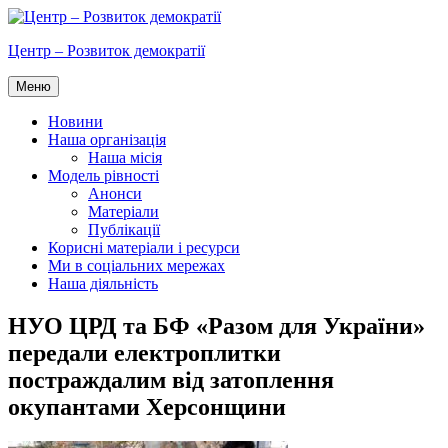
Перейти
до
Центр – Розвиток демократії
вмісту
Меню
Новини
Наша організація
Наша місія
Модель рівності
Анонси
Матеріали
Публікації
Корисні матеріали і ресурси
Ми в соціальних мережах
Наша діяльність
НУО ЦРД та БФ «Разом для України»
передали електроплитки
постраждалим від затоплення
окупантами Херсонщини