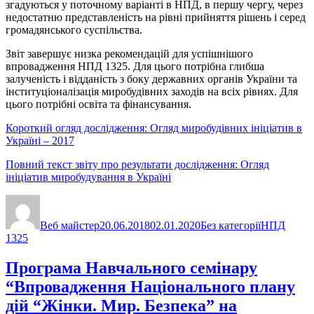
згадуються у поточному варіанті в НПД, в першу чергу, через
недостатню представленість на рівні прийняття рішень і серед
громадянського суспільства.
Звіт завершує низка рекомендацій для успішнішого
впровадження НПД 1325. Для цього потрібна глибша
залученість і відданість з боку державних органів України та
інституціоналізація миробудівних заходів на всіх рівнях. Для
цього потрібні освіта та фінансування.
Короткий огляд дослідження: Огляд миробудівних ініціатив в
Україні – 2017
Повний текст звіту про результати дослідження: Огляд
ініціатив миробудування в Україні
Автор
Оприлюднено
Категорії
Позначки
Веб майстер
20.06.2018
02.01.2020
Без категорії
НПД
1325
Програма Навчального семінару
“Впровадження Національного плану
дій “Жінки. Мир. Безпека” на