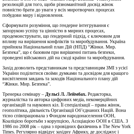
резолюцій для того, щоби різноманітний досвід жінок
повністю брати до уваги у всіх миротворчих процесах
побудови миру і відновлення.
Сформувати розуміння, що ґендерне інтегрування є
запорукою успіху та цінністю в мирних процесах,
продемонструвати, що ґендерний підхід, є ключовим для
впливу на вирішення конфліктів та миробудування. Україна
прийняла Національний план Дій (НПД) “Жінки. Мир.
Безпека”, що є базовим при вирішенні питань безпеки,
проведені військових дій на сході країни та миробудування.
Захід дозволить представникам та представницям ЗМІ з усієї
України поділитися своїми думками та досвідом для кращого
висвітлення завдань та заходів Національного плану дій
“Жінки. Мир. Безпека”.
Тренерка семінару –
Дульсі Л. Леймбах.
Редакторка,
журналістка та авторка цифрових медіа, некомерційних
організацій та наукових кіл. Її спеціалізації – права жінок,
геополітика, діяльність Організації Об’єднаних Націй. Вона
тісно співпрацювала з Фондом народонаселення ООН,
Коаліцією боротьби з корупцією, Асоціацією ООН в США. З
1986 по 2008 рік – одна з провідних фахівчинь в The New York
Times. Регулярно відвідує західну Африку, де досліджує і