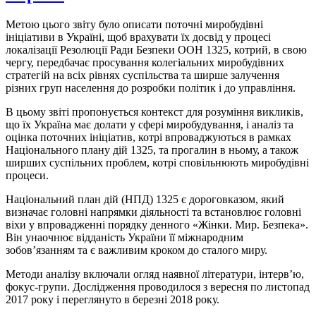
Метою цього звіту було описати поточні миробудівні
ініціативи в Україні, щоб врахувати їх досвід у процесі
локалізації Резолюції Ради Безпеки ООН 1325, котрий, в свою
чергу, передбачає просування колегіальних миробудівних
стратегій на всіх рівнях суспільства та ширше залучення
різних груп населення до розробки політик і до управління.
В цьому звіті пропонується контекст для розуміння викликів,
що їх Україна має долати у сфері миробудування, і аналіз та
оцінка поточних ініціатив, котрі впроваджуються в рамках
Національного плану дій 1325, та прогалин в ньому, а також
ширших суспільних проблем, котрі сповільнюють миробудівні
процеси.
Національний план дій (НПД) 1325 є дороговказом, який
визначає головні напрямки діяльності та встановлює головні
віхи у впровадженні порядку денного «Жінки. Мир. Безпека».
Він унаочнює відданість України її міжнародним
зобов’язанням та є важливим кроком до сталого миру.
Методи аналізу включали огляд наявної літератури, інтерв’ю,
фокус-групи. Дослідження проводилося з вересня по листопад
2017 року і переглянуто в березні 2018 року.