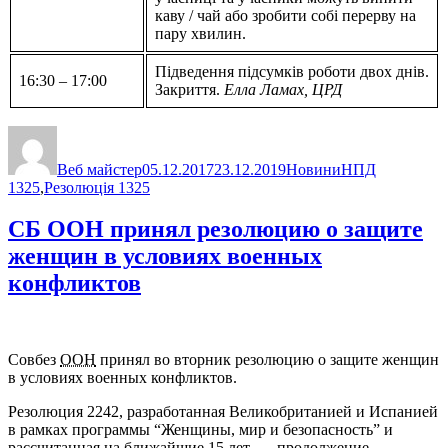
каву / чай або зробити собі перерву на
пару хвилин.
Підведення підсумків роботи двох днів.
16:30 – 17:00
Закриття.
Елла Ламах, ЦРД
Автор
Оприлюднено
Категорії
Позначки
Веб майстер
05.12.2017
23.12.2019
Новини
НПД
1325
,
Резолюція 1325
СБ ООН принял резолюцию о защите
женщин в условиях военных
конфликтов
Совбез
ООН
принял во вторник резолюцию о защите женщин
в условиях военных конфликтов.
Резолюция 2242, разработанная Великобританией и Испанией
в рамках программы “Женщины, мир и безопасность” и
рассчитанная на ближайшие 15 лет, — продолжение