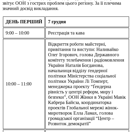
звітує ООН з гострих проблем цього регіону. За її плечима
значний досвід викладання.
ДЕНЬ ПЕРШИЙ
7 грудня
9:00 – 10:00
Реєстрація та кава
Відкриття роботи майстерні,
привітання та виступи: Наливайко
Олег Ігорович, голова Державного
комітету телебачення і радіомовлення
України Наталія Богданова,
начальниця відділу ґендерної
політики Міністерства соціальної
політики України Лі Томперт,
10:00 – 11:00
менеджерка проекту “Ґендерна
рівність у центрі реформ, миру і
безпеки”, ООН Жінки в Україні Мавік
Кабрера Байєза, координаторка
проектів Глобальної мережі жінок-
миротворок Елла Ламах, голова
громадської організації “Центр –
Розвиток демократії”