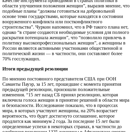
качестве инструмента проводимой в странах политики в
области улучшения положения женщин”, выразив мнение, что
подобные планы “должны готовиться на добровольной
основе теми государствами, которые находятся в состоянии
вооруженного конфликта или постконфликтного
строительства”. Чуркин напомнил, что в РФ такого плана нет,
однако “в стране создаются необходимые условия для полного
раскрытия потенциала женщин”, что “позволило привлечь в
политику высокопрофессиональных женщин”, а женщины в
России являются активными участниками общественной и
политической жизни — в частности, они составляют более
70% госслужащих.
Итоги предыдущей резолюции
По мнению постоянного представителя США при ООН
Саманты Пауэр, за 15 лет, прошедшие с момента принятия
предыдущей резолюции, произошли положительные
изменения. “15 лет назад СБ принял резолюцию, которая
включила голоса женщин в принятие решений в области мира
и безопасности. Исследование показало, что в процессах
мира, в которых участвуют женщины, на 20% возрастает
вероятность, что будет достигнуто соглашение, которое
продлится как минимум 2 года. За последние 15 лет были
определенные успехи в некоторых странах, в частности до
одобрения резолюции 1325 женщины в Афганистане смогли