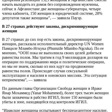
начать выходить из домов без сопровождения мужчины,
сейчас в Афганистане две женщины-губернатора, четыре
члена кабинета, 150 женщин в юридической системе, 28%
депутатов также женщины”, — заявила Пауэр.
В 27 странах действуют законы, дискриминирующие
женщин
В 27 странах до сих пор есть законы, дискриминирующие
женщин, рассказала исполнительный директор UN Women
Памциле Мламбо-Нгкука (Phumzile Mlambo-Ngcuka). По ее
мнению, “ООН пока не выполнила своих целей добиться
равенства полов. Мы тратим в год 9 миллиардов долларов на
операции по поддержанию мира и политические операции,
но мы не знаем, сколько из них идут на продвижение
равенства полов. Происходят случаи сексуальной
эксплуатации и насилия в ооновских миссиях. Эта ситуация
неприемлема”, — заявила
По данным главы Организации Свобода женщин в Ираке
Янар Мохаммед (Yanar Mohammed), более трех тысяч женщин
были захвачены в рабство ИГИЛ, более 150 женщин были
убиты в зоне, находящейся под контролем ИГИЛ.
“Иракские женщины испытывают беспрецедентное насилие.