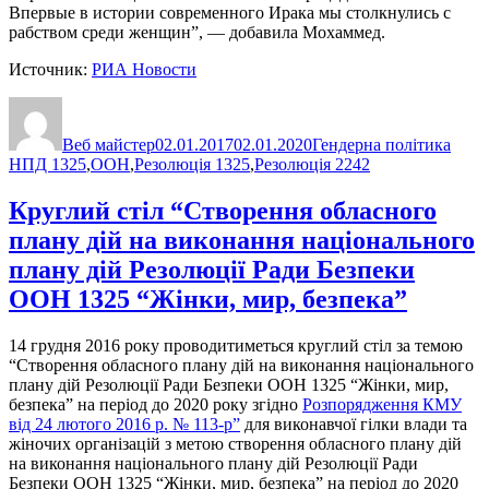
Впервые в истории современного Ирака мы столкнулись с
рабством среди женщин”, — добавила Мохаммед.
Источник:
РИА Новости
Автор
Оприлюднено
Категорії
Позн
Веб майстер
02.01.2017
02.01.2020
Гендерна політика
НПД 1325
,
ООН
,
Резолюція 1325
,
Резолюція 2242
Круглий стіл “Створення обласного
плану дій на виконання національного
плану дій Резолюції Ради Безпеки
ООН 1325 “Жінки, мир, безпека”
14 грудня 2016 року проводитиметься круглий стіл за темою
“Створення обласного плану дій на виконання національного
плану дій Резолюції Ради Безпеки ООН 1325 “Жінки, мир,
безпека” на період до 2020 року згідно
Розпорядження КМУ
від 24 лютого 2016 р. № 113-р”
для виконавчої гілки влади та
жіночих організацій з метою створення обласного плану дій
на виконання національного плану дій Резолюції Ради
Безпеки ООН 1325 “Жінки, мир, безпека” на період до 2020