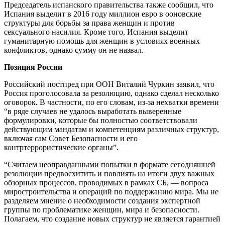
Председатель испанского правительства также сообщил, что
Испания выделит в 2016 году миллион евро в ооновские
структуры для борьбы за права женщин и против
сексуального насилия. Кроме того, Испания выделит
гуманитарную помощь для женщин в условиях военных
конфликтов, однако сумму он не назвал.
Позиция России
Российский постпред при ООН Виталий Чуркин заявил, что
Россия проголосовала за резолюцию, однако сделал несколько
оговорок. В частности, по его словам, из-за нехватки времени
“в ряде случаев не удалось выработать выверенные
формулировки, которые бы полностью соответствовали
действующим мандатам и компетенциям различных структур,
включая сам Совет Безопасности и его
контртеррористические органы”.
“Считаем неоправданными попытки в формате сегодняшней
резолюции предвосхитить и повлиять на итоги двух важных
обзорных процессов, проводимых в рамках СБ, — вопроса
миростроительства и операций по поддержанию мира. Мы не
разделяем мнение о необходимости создания экспертной
группы по проблематике женщин, мира и безопасности.
Полагаем, что создание новых структур не является гарантией