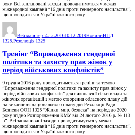
року. Всі заплановані заходи проводитимуться у межах
міжнародної кампанії “16 днів проти гендерного насильства”,
що проводиться в Україні кожного року.
Автор
Оприлюднено
Категорії
Позначки
Веб майстер
14.12.2016
10.12.2019
Новини
НПД
1325
,
Резолюція 1325
Тренінг “Впровадження гендерної
політики та захисту прав жінок у
період військових конфліктів”
9 грудня 2016 року проводитиметься тренінг за темою
“Впровадження гендерної політики та захисту прав жінок у
період військових конфліктів” для виконавчої гілки влади та
жіночих організацій з метою створення обласного плану дій
на виконання національного плану дій Резолюції Ради
Безпеки ООН 1325 “Жінки, мир, безпека” на період до 2020
року згідно Розпорядження КМУ від 24 лютого 2016 р. № 113-
р”. Всі заплановані заходи проводитимуться у межах
міжнародної кампанії “16 днів проти гендерного насильства”,
що проводиться в Україні кожного року.