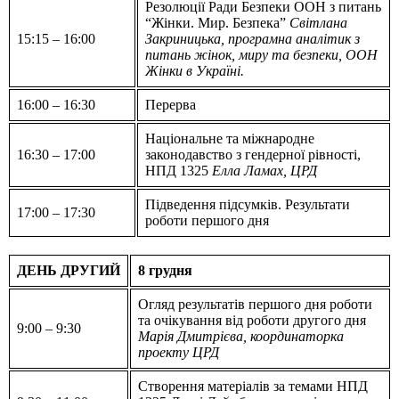
Резолюції Ради Безпеки ООН з питань
“Жінки. Мир. Безпека”
Світлана
15:15 – 16:00
Закриницька, програмна аналітик з
питань жінок, миру та безпеки, ООН
Жінки в Україні.
16:00 – 16:30
Перерва
Національне та міжнародне
16:30 – 17:00
законодавство з гендерної рівності,
НПД 1325
Елла Ламах, ЦРД
Підведення підсумків. Результати
17:00 – 17:30
роботи першого дня
ДЕНЬ ДРУГИЙ
8 грудня
Огляд результатів першого дня роботи
та очікування від роботи другого дня
9:00 – 9:30
Марія Дмитрієва, координаторка
проекту ЦРД
Створення матеріалів за темами НПД