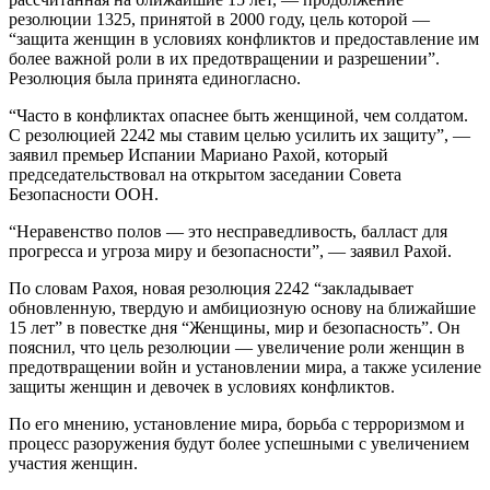
резолюции 1325, принятой в 2000 году, цель которой —
“защита женщин в условиях конфликтов и предоставление им
более важной роли в их предотвращении и разрешении”.
Резолюция была принята единогласно.
“Часто в конфликтах опаснее быть женщиной, чем солдатом.
С резолюцией 2242 мы ставим целью усилить их защиту”, —
заявил премьер Испании Мариано Рахой, который
председательствовал на открытом заседании Совета
Безопасности ООН.
“Неравенство полов — это несправедливость, балласт для
прогресса и угроза миру и безопасности”, — заявил Рахой.
По словам Рахоя, новая резолюция 2242 “закладывает
обновленную, твердую и амбициозную основу на ближайшие
15 лет” в повестке дня “Женщины, мир и безопасность”. Он
пояснил, что цель резолюции — увеличение роли женщин в
предотвращении войн и установлении мира, а также усиление
защиты женщин и девочек в условиях конфликтов.
По его мнению, установление мира, борьба с терроризмом и
процесс разоружения будут более успешными с увеличением
участия женщин.