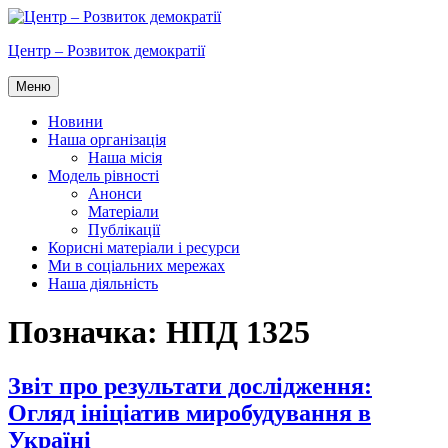
Перейти
до
Центр – Розвиток демократії
вмісту
Меню
Новини
Наша організація
Наша місія
Модель рівності
Анонси
Матеріали
Публікації
Корисні матеріали і ресурси
Ми в соціальних мережах
Наша діяльність
Позначка:
НПД 1325
Звіт про результати дослідження:
Огляд ініціатив миробудування в
Україні