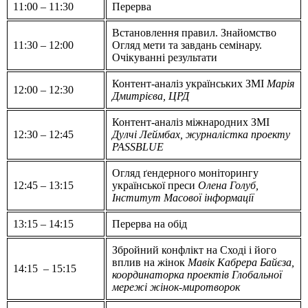
11:00 – 11:30
Перерва
Встановлення правил. Знайомство
11:30 – 12:00
Огляд мети та завдань семінару.
Очікуванні результати
Контент-аналіз українських ЗМІ
Марія
12:00 – 12:30
Дмитрієва, ЦРД
Контент-аналіз міжнародних ЗМІ
12:30 – 12:45
Дулчі Леймбах, журналістка проекту
PASSBLUE
Огляд ґендерного моніторингу
12:45 – 13:15
української преси
Олена Голуб,
Інститут Масової інформації
13:15 – 14:15
Перерва на обід
Збройний конфлікт на Сході і його
вплив на жінок
Мавік Кабрера Байєза,
14:15 – 15:15
координаторка проектів Глобальної
мережі жінок-миротворок