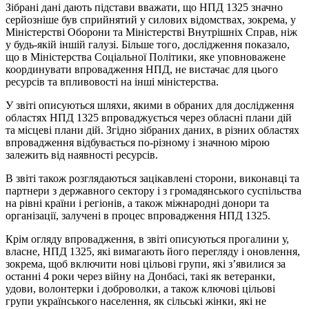
Зібрані дані дають підстави вважати, що НПД 1325 значно
серйозніше був сприйнятий у силових відомствах, зокрема, у
Міністерстві Оборони та Міністерстві Внутрішніх Справ, ніж
у будь-якій іншій галузі. Більше того, дослідження показало,
що в Міністерства Соціальної Політики, яке уповноважене
координувати впровадження НПД, не вистачає для цього
ресурсів та впливовості на інші міністерства.
У звіті описуються шляхи, якими в обраних для дослідження
областях НПД 1325 впроваджується через обласні плани дій
та місцеві плани дій. Згідно зібраних даних, в різних областях
впровадження відбувається по-різному і значною мірою
залежить від наявності ресурсів.
В звіті також розглядаються зацікавлені сторони, виконавці та
партнери з державного сектору і з громадянського суспільства
на рівні країни і регіонів, а також міжнародні донори та
організації, залучені в процес впровадження НПД 1325.
Крім огляду впровадження, в звіті описуються прогалини у,
власне, НПД 1325, які вимагають його перегляду і оновлення,
зокрема, щоб включити нові цільові групи, які з’явилися за
останні 4 роки через війну на Донбасі, такі як ветеранки,
удови, волонтерки і доброволки, а також ключові цільові
групи українського населення, як сільські жінки, які не