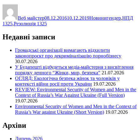
Автор
Оприлюднено
Категорії
Позначки
Веб майстер
08.12.2016
10.12.2019
Новини
гендер
,
НПД
1325
,
Резолюція 1325
Недавні записи
Громадські організації вимагають відхилити
законопроєкт про декриміналізацію порнобізнесу
30.07.2026
У Будапешті відбудеться медіа-майстерня з висвітлення
порядку денного “Жінки, мир, безпека”
21.07.2026
ОГЛЯД: Екологічна безпека жінок та чоловіків у
контексті війни росії проти України
19.07.2026
REVIEW: Environmental Security of Women and Men in the
Context of Russia’s War Against Ukraine (Full Version)
19.07.2026
Environmental Security of Women and Men in the Context of
Russia’s War against Ukraine (Short Version)
19.07.2026
Архіви
Липень 2026