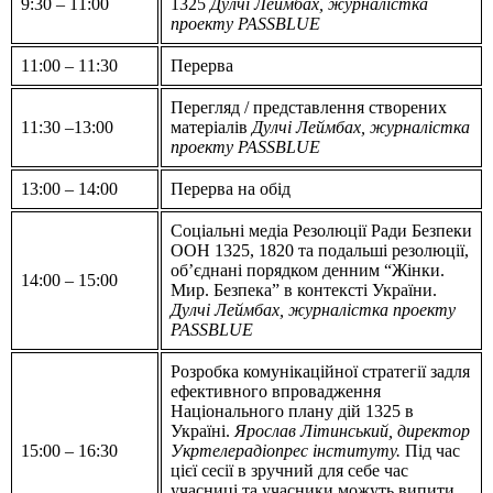
9:30 – 11:00
1325
Дулчі Леймбах, журналістка
проекту PASSBLUE
11:00 – 11:30
Перерва
Перегляд / представлення створених
11:30 –13:00
матеріалів
Дулчі Леймбах, журналістка
проекту PASSBLUE
13:00 – 14:00
Перерва на обід
Соціальні медіа Резолюції Ради Безпеки
ООН 1325, 1820 та подальші резолюції,
об’єднані порядком денним “Жінки.
14:00 – 15:00
Мир. Безпека” в контексті України.
Дулчі Леймбах, журналістка проекту
PASSBLUE
Розробка комунікаційної стратегії задля
ефективного впровадження
Національного плану дій 1325 в
Україні.
Ярослав Літинський, директор
15:00 – 16:30
Укртелерадіопрес інституту.
Під час
цієї сесії в зручний для себе час
учасниці та учасники можуть випити