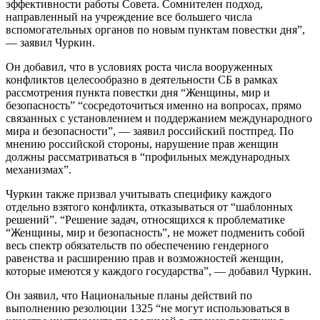
эффективности работы Совета. Сомнителен подход,
направленный на учреждение все большего числа
вспомогательных органов по новым пунктам повестки дня”,
— заявил Чуркин.
Он добавил, что в условиях роста числа вооруженных
конфликтов целесообразно в деятельности СБ в рамках
рассмотрения пункта повестки дня “Женщины, мир и
безопасность” “сосредоточиться именно на вопросах, прямо
связанных с установлением и поддержанием международного
мира и безопасности”, — заявил российский постпред. По
мнению российской стороны, нарушение прав женщин
должны рассматриваться в “профильных международных
механизмах”.
Чуркин также призвал учитывать специфику каждого
отдельно взятого конфликта, отказываться от “шаблонных
решений”. “Решение задач, относящихся к проблематике
“Женщины, мир и безопасность”, не может подменить собой
весь спектр обязательств по обеспечению гендерного
равенства и расширению прав и возможностей женщин,
которые имеются у каждого государства”, — добавил Чуркин.
Он заявил, что Национальные планы действий по
выполнению резолюции 1325 “не могут использоваться в