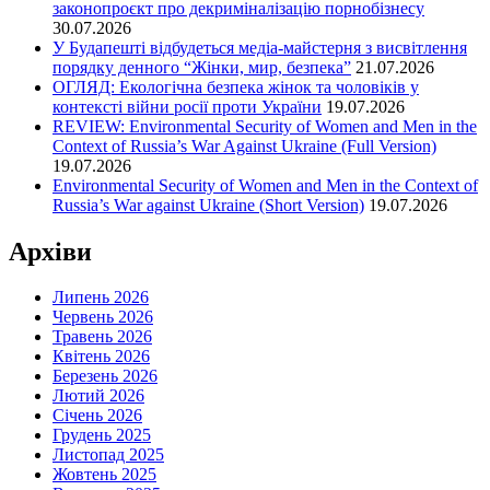
законопроєкт про декриміналізацію порнобізнесу
30.07.2026
У Будапешті відбудеться медіа-майстерня з висвітлення
порядку денного “Жінки, мир, безпека”
21.07.2026
ОГЛЯД: Екологічна безпека жінок та чоловіків у
контексті війни росії проти України
19.07.2026
REVIEW: Environmental Security of Women and Men in the
Context of Russia’s War Against Ukraine (Full Version)
19.07.2026
Environmental Security of Women and Men in the Context of
Russia’s War against Ukraine (Short Version)
19.07.2026
Архіви
Липень 2026
Червень 2026
Травень 2026
Квітень 2026
Березень 2026
Лютий 2026
Січень 2026
Грудень 2025
Листопад 2025
Жовтень 2025