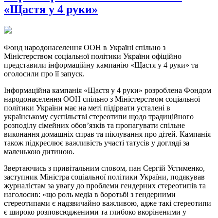
«Щастя у 4 руки»
Фонд народонаселення ООН в Україні спільно з
Міністерством соціальної політики України офіційно
представили інформаційну кампанію «Щастя у 4 руки» та
оголосили про її запуск.
Інформаційна кампанія «Щастя у 4 руки» розроблена Фондом
народонаселення ООН спільно з Міністерством соціальної
політики України має на меті підірвати усталені в
українському суспільстві стереотипи щодо традиційного
розподілу сімейних обов’язків та пропагувати спільне
виконання домашніх справ та піклування про дітей. Кампанія
також підкреслює важливість участі татусів у догляді за
маленькою дитиною.
Звертаючись з привітальним словом, пан Сергій Устименко,
заступник Міністра соціальної політики України, подякував
журналістам за увагу до проблеми гендерних стереотипів та
наголосив: «що роль медіа в боротьбі з гендерними
стереотипами є надзвичайно важливою, адже такі стереотипи
є широко розповсюдженими та глибоко вкоріненими у