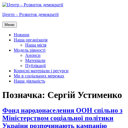
Перейти
до
Центр – Розвиток демократії
вмісту
Меню
Новини
Наша організація
Наша місія
Модель рівності
Анонси
Матеріали
Публікації
Корисні матеріали і ресурси
Ми в соціальних мережах
Наша діяльність
Позначка:
Сергій Устименко
Фонд народонаселення ООН спільно з
Міністерством соціальної політики
України розпочинають кампанію