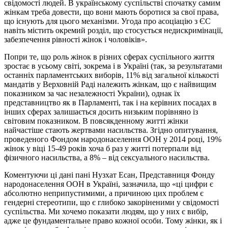
свідомості людей. В українському суспільстві спочатку самим
жінкам треба довести, що вони мають боротися за свої права,
що існують для цього механізми. Угода про асоціацію з ЄС
навіть містить окремий розділ, що стосується недискримінації,
забезпечення рівності жінок і чоловіків».
Попри те, що роль жінок в різних сферах суспільного життя
зростає в усьому світі, зокрема і в Україні (так, за результатами
останніх парламентських виборів, 11% від загальної кількості
мандатів у Верховній Раді належить жінкам, що є найвищим
показником за час незалежності України), однак їх
представництво як в Парламенті, так і на керівних посадах в
інших сферах залишається досить низьким порівняно із
світовим показником. В повсякденному житті жінки
найчастіше стають жертвами насильства. Згідно опитування,
проведеного Фондом народонаселення ООН у 2014 році, 19%
жінок у віці 15-49 років хоча б раз у житті потерпали від
фізичного насильства, а 8% – від сексуального насильства.
Коментуючи ці дані пані Нузхат Есан, Представниця Фонду
народонаселення ООН в Україні, зазначила, що «ці цифри є
абсолютно неприпустимими, а причиною цих проблем є
гендерні стереотипи, що є глибоко закоріненими у свідомості
суспільства. Ми хочемо показати людям, що у них є вибір,
адже це фундаментальне право кожної особи. Тому жінки, як і