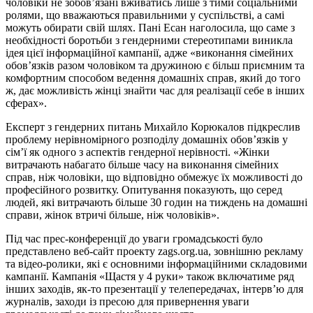
чоловіки не зобов’язані вживатись лише з тими соціальними
ролями, що вважаються правильними у суспільстві, а самі
можуть обирати свій шлях. Пані Есан наголосила, що саме з
необхідності боротьби з гендерними стереотипами виникла
ідея цієї інформаційної кампанії, адже «виконання сімейних
обов’язків разом чоловіком та дружиною є більш приємним та
комфортним способом ведення домашніх справ, який до того
ж, дає можливість жінці знайти час для реалізації себе в інших
сферах».
Експерт з гендерних питань Михайло Корюкалов підкреслив
проблему нерівномірного розподілу домашніх обов’язків у
сім’ї як одного з аспектів гендерної нерівності. «Жінки
витрачають набагато більше часу на виконання сімейних
справ, ніж чоловіки, що відповідно обмежує їх можливості до
професійного розвитку. Опитування показують, що серед
людей, які витрачають більше 30 годин на тиждень на домашні
справи, жінок втричі більше, ніж чоловіків».
Під час прес-конференції до уваги громадськості було
представлено веб-сайт проекту zags.org.ua, зовнішню рекламу
та відео-ролики, які є основними інформаційними складовими
кампанії. Кампанія «Щастя у 4 руки» також включатиме ряд
інших заходів, як-то презентації у телепередачах, інтерв’ю для
журналів, заходи із пресою для привернення уваги