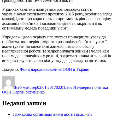
громадськості до теми сімейного щастя.
У рамках кампанії планується розповсюджувати в
українському суспільстві протягом 2015 року, особливо серед
молоді, ідею про корисність та приємність рівного розподілу
домашніх обов’язків і виховання дітей та закріпити її як
оптимальну модель поведінки у сім’ї.
Упродовж цього періоду планується привернути увагу до
проблематики нерівномірного розподілу обов’язків у сім’ї,
акцентувати на виконанні жінкою чималого обсягу
неоплачуваної роботи та запропонувати жінкам і чоловікам
нові моделі поведінки у родині, зокрема закликати чоловіків
використовувати свою відпустку для догляду за дитиною.
Джерело:
Фонд народонаселення ООН в Україні
Автор
Оприлюднено
Категорії
Позн
Веб майстер
02.01.2017
02.01.2020
Гендерна політика
ООН
,
Сергій Устименко
Недавні записи
Громадські організації вимагають відхилити