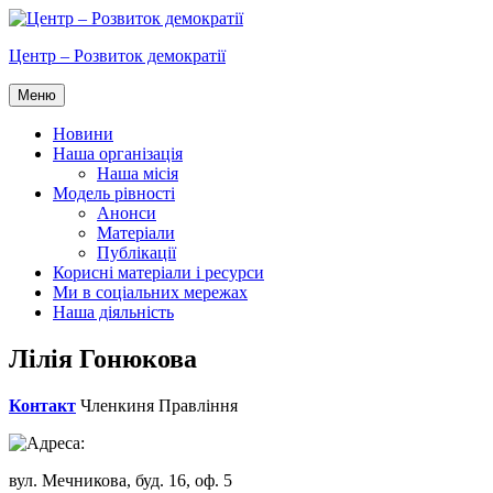
Перейти
до
Центр – Розвиток демократії
вмісту
Меню
Новини
Наша організація
Наша місія
Модель рівності
Анонси
Матеріали
Публікації
Корисні матеріали і ресурси
Ми в соціальних мережах
Наша діяльність
Лілія Гонюкова
Контакт
Членкиня Правління
вул. Мечникова, буд. 16, оф. 5