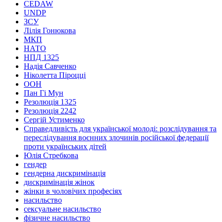
CEDAW
UNDP
ЗСУ
Лілія Гонюкова
МКП
НАТО
НПД 1325
Надія Савченко
Ніколетта Піроцці
ООН
Пан Гі Мун
Резолюція 1325
Резолюція 2242
Сергій Устименко
Справедливість для української молоді: розслідування та
переслідування воєнних злочинів російської федерації
проти українських дітей
Юлія Стребкова
гендер
гендерна дискримінація
дискримінація жінок
жінки в чоловічих професіях
насильство
сексуальне насильство
фізичне насильство