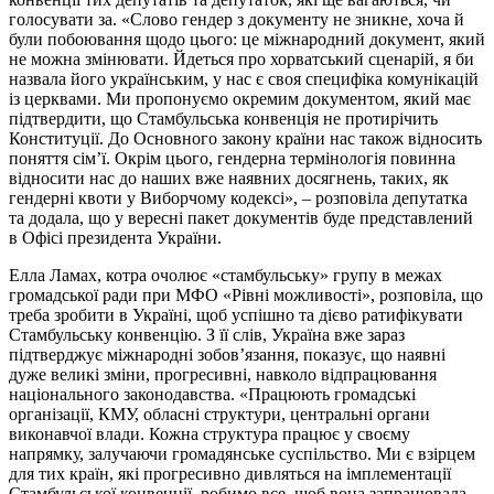
голосувати за. «Слово гендер з документу не зникне, хоча й
були побоювання щодо цього: це міжнародний документ, який
не можна змінювати. Йдеться про хорватський сценарій, я би
назвала його українським, у нас є своя специфіка комунікацій
із церквами. Ми пропонуємо окремим документом, який має
підтвердити, що Стамбульська конвенція не протирічить
Конституції. До Основного закону країни нас також відносить
поняття сім’ї. Окрім цього, гендерна термінологія повинна
відносити нас до наших вже наявних досягнень, таких, як
гендерні квоти у Виборчому кодексі», – розповіла депутатка
та додала, що у вересні пакет документів буде представлений
в Офісі президента України.
Елла Ламах, котра очолює «стамбульську» групу в межах
громадської ради при МФО «Рівні можливості», розповіла, що
треба зробити в Україні, щоб успішно та дієво ратифікувати
Стамбульську конвенцію. З її слів, Україна вже зараз
підтверджує міжнародні зобов’язання, показує, що наявні
дуже великі зміни, прогресивні, навколо відпрацювання
національного законодавства. «Працюють громадські
організації, КМУ, обласні структури, центральні органи
виконавчої влади. Кожна структура працює у своєму
напрямку, залучаючи громадянське суспільство. Ми є взірцем
для тих країн, які прогресивно дивляться на імплементації
Стамбульської конвенції, робимо все, щоб вона запрацювала