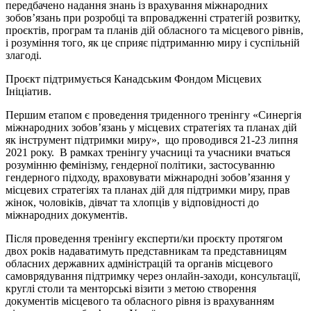
передбачено надання знань із врахування міжнародних
зобов’язань при розробці та впровадженні стратегій розвитку,
проєктів, програм та планів дій обласного та місцевого рівнів,
і розуміння того, як це сприяє підтриманню миру і суспільній
злагоді.
Проєкт підтримується Канадським Фондом Місцевих
Ініціатив.
Першим етапом є проведення триденного тренінгу «Синергія
міжнародних зобов’язань у місцевих стратегіях та планах дій
як інструмент підтримки миру», що проводився 21-23 липня
2021 року. В рамках тренінгу учасниці та учасники вчаться
розумінню фемінізму, гендерної політики, застосуванню
гендерного підходу, враховувати міжнародні зобов’язання у
місцевих стратегіях та планах дій для підтримки миру, прав
жінок, чоловіків, дівчат та хлопців у відповідності до
міжнародних документів.
Після проведення тренінгу експерти/ки проєкту протягом
двох років надаватимуть представникам та представницям
обласних державних адміністрацій та органів місцевого
самоврядування підтримку через онлайн-заходи, консультації,
круглі столи та менторські візити з метою створення
документів місцевого та обласного рівня із врахуванням