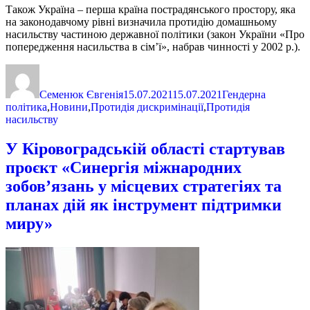
Також Україна – перша країна пострадянського простору, яка
на законодавчому рівні визначила протидію домашньому
насильству частиною державної політики (закон України «Про
попередження насильства в сім’ї», набрав чинності у 2002 р.).
Автор
Оприлюднено
Категорії
Семенюк Євгенія
15.07.2021
15.07.2021
Гендерна
політика
,
Новини
,
Протидія дискримінації
,
Протидія
насильству
У Кіровоградській області стартував
проєкт «Синергія міжнародних
зобов’язань у місцевих стратегіях та
планах дій як інструмент підтримки
миру»