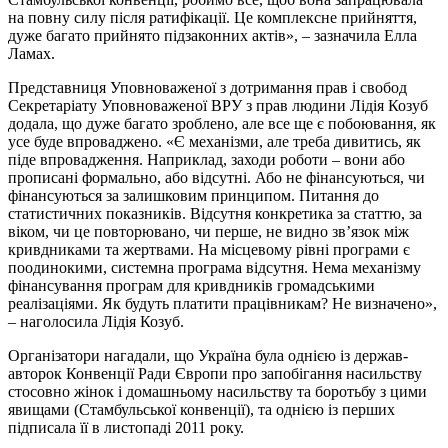
на повну силу після ратифікації. Це комплексне прийняття,
дуже багато прийнято підзаконних актів», – зазначила Елла
Ламах.
Представниця Уповноваженої з дотримання прав і свобод
Секретаріату Уповноваженої ВРУ з прав людини Лідія Козуб
додала, що дуже багато зроблено, але все ще є побоювання, як
усе буде впроваджено. «Є механізми, але треба дивитись, як
піде впровадження. Наприклад, заходи роботи – вони або
прописані формально, або відсутні. Або не фінансуються, чи
фінансуються за залишковим принципом. Питання до
статистичних показників. Відсутня конкретика за статтю, за
віком, чи це повторювано, чи перше, не видно зв’язок між
кривдниками та жертвами. На місцевому рівні програми є
поодинокими, системна програма відсутня. Нема механізму
фінансування програм для кривдників громадськими
реалізаціями. Як будуть платити працівникам? Не визначено»,
– наголосила Лідія Козуб.
Організатори нагадали, що Україна була однією із держав-
авторок Конвенції Ради Європи про запобігання насильству
стосовно жінок і домашньому насильству та боротьбу з цими
явищами (Стамбульської конвенції), та однією із перших
підписала її в листопаді 2011 року.