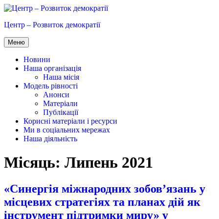
Перейти
до
Центр – Розвиток демократії
вмісту
Меню
Новини
Наша організація
Наша місія
Модель рівності
Анонси
Матеріали
Публікації
Корисні матеріали і ресурси
Ми в соціальних мережах
Наша діяльність
Місяць:
Липень 2021
«Синергія міжнародних зобов’язань у
місцевих стратегіях та планах дій як
інструмент підтримки миру» у