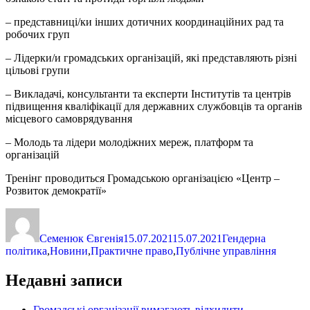
– представниці/ки інших дотичних координаційних рад та
робочих груп
– Лідерки/и громадських організацій, які представляють різні
цільові групи
– Викладачі, консультанти та експерти Інститутів та центрів
підвищення кваліфікації для державних службовців та органів
місцевого самоврядування
– Молодь та лідери молодіжних мереж, платформ та
організацій
Тренінг проводиться Громадською організацією «Центр –
Розвиток демократії»
Автор
Оприлюднено
Категорії
Семенюк Євгенія
15.07.2021
15.07.2021
Гендерна
політика
,
Новини
,
Практичне право
,
Публічне управління
Недавні записи
Громадські організації вимагають відхилити