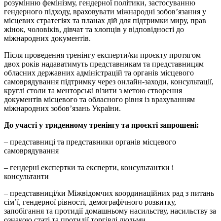
розумінню фемінізму, гендерної політики, застосуванню
гендерного підходу, враховувати міжнародні зобов’язання у
місцевих стратегіях та планах дій для підтримки миру, прав
жінок, чоловіків, дівчат та хлопців у відповідності до
міжнародних документів.
Після проведення тренінгу експерти/ки проєкту протягом
двох років надаватимуть представникам та представницям
обласних державних адміністрацій та органів місцевого
самоврядування підтримку через онлайн-заходи, консультації,
круглі столи та менторські візити з метою створення
документів місцевого та обласного рівня із врахуванням
міжнародних зобов’язань України.
До участі у триденному тренінгу та проєкті запрош
ені
:
– представниці та представники органів місцевого
самоврядування
– гендерні експертки та експерти, консультантки і
консультанти
– представниці/ки Міжвідомчих координаційних рад з питань
сім’ї, гендерної рівності, демографічного розвитку,
запобігання та протидії домашньому насильству, насильству за
ознакою статі та протидії торгівлі людьми