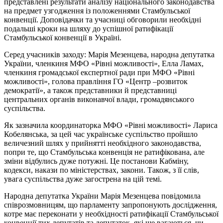
представлені результати аналізу національного законодавства
на предмет узгодження із положеннями Стамбульської
конвенції. Доповідачки та учасниці обговорили необхідні
подальші кроки на шляху до успішної ратифікації
Стамбульської конвенції в Україні.
Серед учасників заходу: Марія Мезенцева, народна депутатка
України, членкиня МФО «Рівні можливості», Елла Ламах,
членкиня громадської експертної ради при МФО «Рівні
можливості», голова правління ГО «Центр –розвиток
демократії», а також представники й представниці
центральних органів виконавчої влади, громадянського
суспільства.
Як зазначила координаторка МФО «Рівні можливості» Лариса
Кобелянська, за цей час українське суспільство пройшло
величезний шлях у прийнятті необхідного законодавства,
попри те, що Стамбульська конвенція не ратифікована, але
зміни відбулись дуже потужні. Це постанови Кабміну,
кодекси, накази по міністерствах, закони. Також, з її слів,
увага суспільства дуже загострена на цій темі.
Народна депутатка України Марія Мезенцева повідомила
співрозмовницям, що парламенту запропонують дослідження,
котре має переконати у необхідності ратифікації Стамбульської
конвенції тих депутатів та депутаток, які ще вагаються, чи