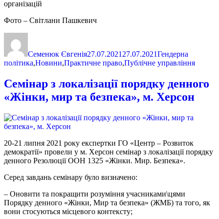
організацій
Фото – Світлани Пашкевич
Автор
Оприлюднено
Категорії
Семенюк Євгенія
27.07.2021
27.07.2021
Гендерна
політика
,
Новини
,
Практичне право
,
Публічне управління
Семінар з локалізації порядку денного
«Жінки, мир та безпека», м. Херсон
20-21 липня 2021 року експертки ГО «Центр – Розвиток
демократії» провели у м. Херсон семінар з локалізації порядку
денного Резолюції ООН 1325 «Жінки. Мир. Безпека».
Серед завдань семінару було визначено:
– Оновити та покращити розуміння учасниками\цями
Порядку денного «Жінки, Мир та безпека» (ЖМБ) та того, як
вони стосуються місцевого контексту;