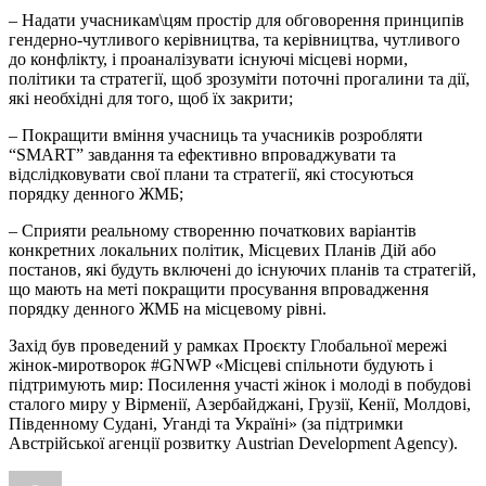
– Надати учасникам\цям простір для обговорення принципів
гендерно-чутливого керівництва, та керівництва, чутливого
до конфлікту, і проаналізувати існуючі місцеві норми,
політики та стратегії, щоб зрозуміти поточні прогалини та дії,
які необхідні для того, щоб їх закрити;
– Покращити вміння учасниць та учасників розробляти
“SMART” завдання та ефективно впроваджувати та
відслідковувати свої плани та стратегії, які стосуються
порядку денного ЖМБ;
– Сприяти реальному створенню початкових варіантів
конкретних локальних політик, Місцевих Планів Дій або
постанов, які будуть включені до існуючих планів та стратегій,
що мають на меті покращити просування впровадження
порядку денного ЖМБ на місцевому рівні.
Захід був проведений у рамках Проєкту Глобальної мережі
жінок-миротворок #GNWP «Місцеві спільноти будують і
підтримують мир: Посилення участі жінок і молоді в побудові
сталого миру у Вірменії, Азербайджані, Грузії, Кенії, Молдові,
Південному Судані, Уганді та Україні» (за підтримки
Австрійської агенції розвитку Austrian Development Agency).
Автор
Оприлюднено
Категорії