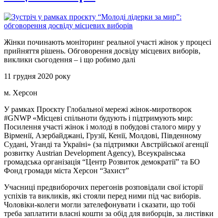
Жінки починають моніторинг реальної участі жінок у процесі
прийняття рішень. Обговорення досвіду місцевих виборів,
виклики сьогодення – і що робимо далі
11 грудня 2020 року
м. Херсон
У рамках Проєкту Глобальної мережі жінок-миротворок
#GNWP «Місцеві спільноти будують і підтримують мир:
Посилення участі жінок і молоді в побудові сталого миру у
Вірменії, Азербайджані, Грузії, Кенії, Молдові, Південному
Судані, Уганді та Україні» (за підтримки Австрійської агенції
розвитку Austrian Development Agency), Всеукраїнська
громадська організація “Центр Розвиток демократії” та БО
Фонд громади міста Херсон “Захист”
Учасниці предвиборочих перегонів розповідали свої історії
успіхів та викликів, які стояли перед ними під час виборів.
Чоловіки-колеги могли зателефонувати і сказати, що тобі
треба заплатити власні кошти за обід для виборців, за листівки