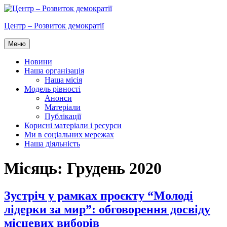
Перейти
до
Центр – Розвиток демократії
вмісту
Меню
Новини
Наша організація
Наша місія
Модель рівності
Анонси
Матеріали
Публікації
Корисні матеріали і ресурси
Ми в соціальних мережах
Наша діяльність
Місяць:
Грудень 2020
Зустріч у рамках проєкту “Молоді
лідерки за мир”: обговорення досвіду
місцевих виборів