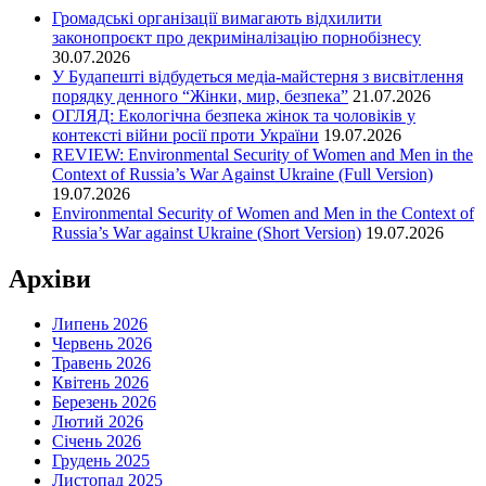
Громадські організації вимагають відхилити
законопроєкт про декриміналізацію порнобізнесу
30.07.2026
У Будапешті відбудеться медіа-майстерня з висвітлення
порядку денного “Жінки, мир, безпека”
21.07.2026
ОГЛЯД: Екологічна безпека жінок та чоловіків у
контексті війни росії проти України
19.07.2026
REVIEW: Environmental Security of Women and Men in the
Context of Russia’s War Against Ukraine (Full Version)
19.07.2026
Environmental Security of Women and Men in the Context of
Russia’s War against Ukraine (Short Version)
19.07.2026
Архіви
Липень 2026
Червень 2026
Травень 2026
Квітень 2026
Березень 2026
Лютий 2026
Січень 2026
Грудень 2025
Листопад 2025