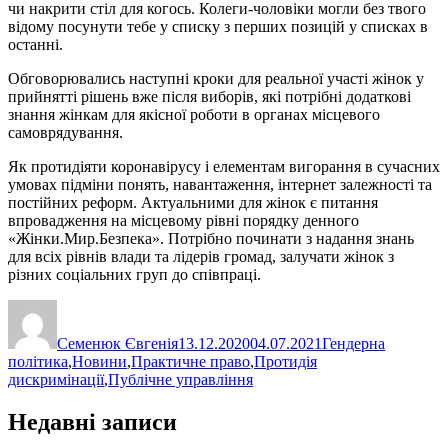
чи накрити стіл для когось. Колеги-чоловіки могли без твого
відому посунути тебе у списку з перших позицій у списках в
останні.
Обговорювались наступні кроки для реальної участі жінок у
прийнятті рішень вже після виборів, які потрібні додаткові
знання жінкам для якісної роботи в органах місцевого
самоврядування.
Як протидіяти коронавірусу і елементам вигорання в сучасних
умовах підміни понять, навантаження, інтернет залежності та
постійних реформ. Актуальними для жінок є питання
впровадження на місцевому рівні порядку денного
«Жінки.Мир.Безпека». Потрібно починати з надання знань
для всіх рівнів влади та лідерів громад, залучати жінок з
різних соціальних груп до співпраці.
Автор
Оприлюднено
Категорії
Семенюк Євгенія
13.12.2020
04.07.2021
Гендерна
політика
,
Новини
,
Практичне право
,
Протидія
дискримінації
,
Публічне управління
Недавні записи