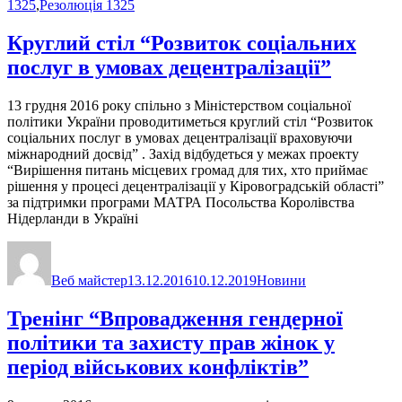
1325
,
Резолюція 1325
Круглий стіл “Розвиток соціальних
послуг в умовах децентралізації”
13 грудня 2016 року спільно з Міністерством соціальної
політики України проводитиметься круглий стіл “Розвиток
соціальних послуг в умовах децентралізації враховуючи
міжнародний досвід” . Захід відбудеться у межах проекту
“Вирішення питань місцевих громад для тих, хто приймає
рішення у процесі децентралізації у Кіровоградській області”
за підтримки програми МАТРА Посольства Королівства
Нідерланди в Україні
Автор
Оприлюднено
Категорії
Веб майстер
13.12.2016
10.12.2019
Новини
Тренінг “Впровадження гендерної
політики та захисту прав жінок у
період військових конфліктів”