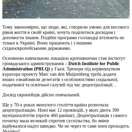
Тому закономірно, що люди, які, створили умови для високого
рівня життя в своїй країні, хочуть поділитися досвідом і
допомогти іншим. Подібні програми голландці втілюють не
тільки в Україні. Вони працюють і з іншими
східноєвропейськими державами.
Основною навчальною локацією кропивничан став інститут
громадського адміністрування –
Dutch Institute for Public
Administration (PBLQ)
у Гаазі. Тренери під керівництвом
куратора проекту Marc van den Muijzenberg треба додати
інших ознайомили делегатів з особливостями соціальної,
податкової та освітньої галузей під час децентралізації. .
Досвід європейців дійсно повчальний.
Ще у 70-х роках минулого століття країна розпочала
децентралізацію. Нині має 12 провінцій, у яких діють 390
муніципалітетів (проти 460 раніше). Децентралізація з самого
початку мала великий спротив суспільства, бо зміни
відбувалися надто швидко. Чи не через те саме нині проходить
Україна?