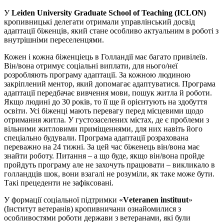
У
Leiden University Graduate School of Teaching (ICLON)
кропивницькі делегати отримали управлінський досвід
адаптації біженців, який стане особливо актуальним в роботі з
внутрішніми переселенцями.
Кожен і кожна біженціець в Голландії має багато привілеїв.
Він/вона отримує соціальні виплати, для нього/неї
розробляють програму адаптації. За кожною людиною
закріплений ментор, який допомагає адаптуватися. Програма
адаптації передбачає вивчення мови, пошук житла й роботи.
Якщо людині до 30 років, то її ще й орієнтують на здобуття
освіти. Усі біженці мають перевагу перед місцевими щодо
отримання житла. У густозаселених містах, де є проблеми з
вільними житловими приміщеннями, для них навіть його
спеціально будували. Програма адаптації розрахована
переважно на 24 тижні. За цей час біженець він/вона має
знайти роботу. Питання – а що буде, якщо він/вона пройде
пройдуть програму але не захочуть працювати – викликало в
голландців шок, вони взагалі не розуміли, як таке може бути.
Такі прецеденти не зафіксовані.
У формації соціальної підтримки «
Vеteranen instituut
»
(Інститут ветеранів) кропивничани ознайомилися з
особливостями роботи держави з ветеранами, які були