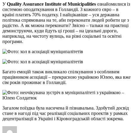
У
Quality Assurance Institute of Municipalities
ознайомилися із
системою оподаткування в Голландії. З кожного євро – в
країні платять 70% податку. І найцікавіше – уся державна
політика спрямована на те, аби переконати людей робити це з
радістю. А як можна переконати? Звісно – тальки на практиці
демонструючи, куди йдуть ці гроші – на ідеальні дороги,
наприклад, на чистоту вулиць, на різні соціальні та освітні
програми.
Багато емоцій також викликало спілкування з особливим
працівником асоціації – прекрасною українкою Юлею, яка вже
сім років проживає в Голландії.
Загалом поїздка була насичена й пізнавальна. Здобутий досвід
стане в нагоді під час реалізації соціальних проектів у рамках
децентралізації в Україні і Кіровоградській області зокрема.
Автор
Оприлюднено
Категорії