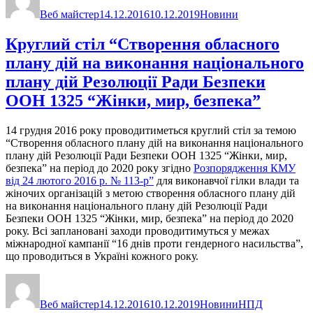
Веб майстер
14.12.2016
10.12.2019
Новини
Круглий стіл “Створення обласного
плану дій на виконання національного
плану дій Резолюції Ради Безпеки
ООН 1325 “Жінки, мир, безпека”
14 грудня 2016 року проводитиметься круглий стіл за темою
“Створення обласного плану дій на виконання національного
плану дій Резолюції Ради Безпеки ООН 1325 “Жінки, мир,
безпека” на період до 2020 року згідно
Розпорядження КМУ
від 24 лютого 2016 р. № 113-р”
для виконавчої гілки влади та
жіночих організацій з метою створення обласного плану дій
на виконання національного плану дій Резолюції Ради
Безпеки ООН 1325 “Жінки, мир, безпека” на період до 2020
року. Всі заплановані заходи проводитимуться у межах
міжнародної кампанії “16 днів проти гендерного насильства”,
що проводиться в Україні кожного року.
Автор
Оприлюднено
Категорії
Позначки
Веб майстер
14.12.2016
10.12.2019
Новини
НПД