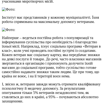
учасниками миротворчих місій.
Інститут має представників у кожному муніципалітеті. Їхня
робота спрямована на максимальну допомогу ветеранам.
Найперше – ведеться постійна робота з популяризації та
інформування суспільства про необхідність і благородство
їхньої місії. Наприклад, існує соціальна програма «Ветеран в
класі», коли учні проводять постійні зустрічі із солдатами.
Кожен ветеран має соціальну картку, яка передбачає знижки
на деякі послуги й товари. До речі, часто власники магазинів
звертаються в організацію і пропонують долучити їхній
магазин до соціальної програми, тобто суспільство готове
самостійно надавати знижки таким людям. Це при тому, що
країна не воює, і на її території воєн нема.
І, звісно ж, ветерани завжди можуть отримати кваліфіковану
психологічну й медичну допомогу. За результатами
опитування тільки 5% ветеранів незадоволені тим, як
ставляться до них в країні, а 95% – почуваються абсолютно
захищеними.