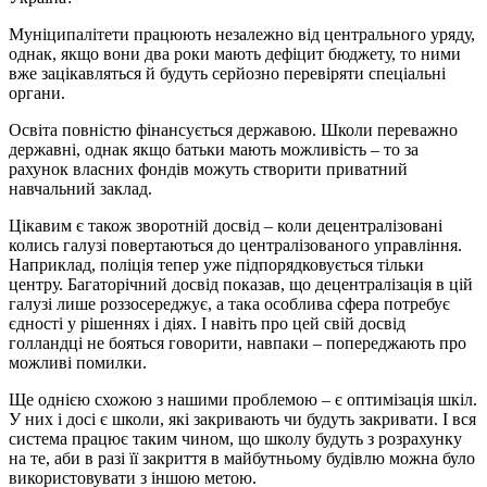
Муніципалітети працюють незалежно від центрального уряду,
однак, якщо вони два роки мають дефіцит бюджету, то ними
вже зацікавляться й будуть серйозно перевіряти спеціальні
органи.
Освіта повністю фінансується державою. Школи переважно
державні, однак якщо батьки мають можливість – то за
рахунок власних фондів можуть створити приватний
навчальний заклад.
Цікавим є також зворотній досвід – коли децентралізовані
колись галузі повертаються до централізованого управління.
Наприклад, поліція тепер уже підпорядковується тільки
центру. Багаторічний досвід показав, що децентралізація в цій
галузі лише роззосереджує, а така особлива сфера потребує
єдності у рішеннях і діях. І навіть про цей свій досвід
голландці не бояться говорити, навпаки – попереджають про
можливі помилки.
Ще однією схожою з нашими проблемою – є оптимізація шкіл.
У них і досі є школи, які закривають чи будуть закривати. І вся
система працює таким чином, що школу будуть з розрахунку
на те, аби в разі її закриття в майбутньому будівлю можна було
використовувати з іншою метою.