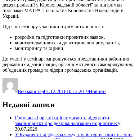
децентралізації у Кіровоградській області” за підтримки
програми МАТРА Посольства Королівства Нідерланди в
Україні.
Під час семінару учасники отримають знання з:
розробки та підготовки проектних заявок,
короткотермінових та довготривалих результатів,
моніторингу та оцінки.
До участі у семінарі запрошуються представники районних
державних адміністрацій, органів місцевого самоврядування,
об’єднаних громад та лідери громадських організацій.
Автор
Оприлюднено
Категорії
Веб майстер
01.12.2016
10.12.2019
Новини
Недавні записи
Громадські організації вимагають відхилити
законопроєкт про декриміналізацію порнобізнесу
30.07.2026
У Будапешті відбудеться медіа-майстерня з висвітлення