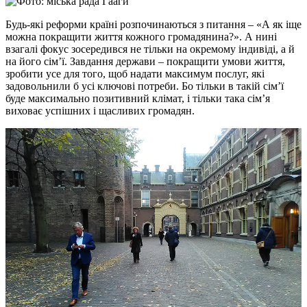
Будь-які реформи країні розпочинаються з питання – «А як іще
можна покращити життя кожного громадянина?». А нині
взагалі фокус зосередився не тільки на окремому індивіді, а й
на його сім’ї. Завдання держави – покращити умови життя,
зробити усе для того, щоб надати максимум послуг, які
задовольнили б усі ключові потреби. Бо тільки в такій сім’ї
буде максимально позитивний клімат, і тільки така сім’я
виховає успішних і щасливих громадян.