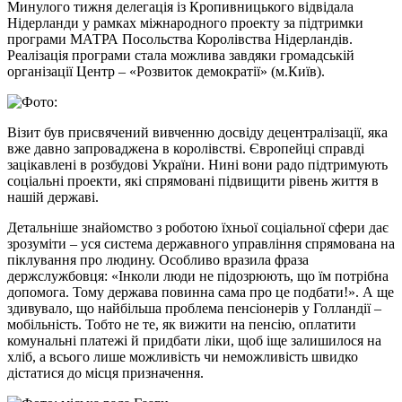
Минулого тижня делегація із Кропивницького відвідала
Нідерланди у рамках міжнародного проекту за підтримки
програми МАТРА Посольства Королівства Нідерландів.
Реалізація програми стала можлива завдяки громадській
організації Центр – «Розвиток демократії» (м.Київ).
Візит був присвячений вивченню досвіду децентралізації, яка
вже давно запроваджена в королівстві. Європейці справді
зацікавлені в розбудові України. Нині вони радо підтримують
соціальні проекти, які спрямовані підвищити рівень життя в
нашій державі.
Детальніше знайомство з роботою їхньої соціальної сфери дає
зрозуміти – уся система державного управління спрямована на
піклування про людину. Особливо вразила фраза
держслужбовця: «Інколи люди не підозрюють, що їм потрібна
допомога. Тому держава повинна сама про це подбати!». А ще
здивувало, що найбільша проблема пенсіонерів у Голландії –
мобільність. Тобто не те, як вижити на пенсію, оплатити
комунальні платежі й придбати ліки, щоб іще залишилося на
хліб, а всього лише можливість чи неможливість швидко
дістатися до місця призначення.