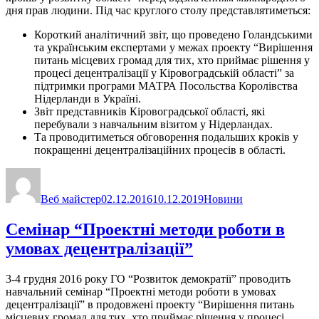
дня прав людини. Під час круглого столу представлятиметься:
Короткий аналітичний звіт, що проведено Голандськими
та українським експертами у межах проекту “Вирішення
питань місцевих громад для тих, хто приймає рішення у
процесі децентралізації у Кіровоградській області” за
підтримки програми МАТРА Посольства Королівства
Нідерланди в Україні.
Звіт представників Кіровоградської області, які
перебували з навчальним візитом у Нідерландах.
Та проводитиметься обговорення подальших кроків у
покращенні децентралізаційних процесів в області.
Автор
Оприлюднено
Категорії
Веб майстер
02.12.2016
10.12.2019
Новини
Семінар “Проектні методи роботи в
умовах децентралізації”
3-4 грудня 2016 року ГО “Розвиток демократії” проводить
навчальний семінар “Проектні методи роботи в умовах
децентралізації” в продовжені проекту “Вирішення питань
місцевих громад для тих, хто приймає рішення у процесі