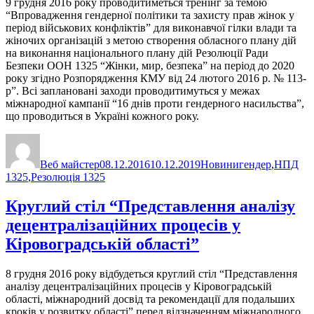
9 грудня 2016 року проводитиметься тренінг за темою
“Впровадження гендерної політики та захисту прав жінок у
період військових конфліктів” для виконавчої гілки влади та
жіночих організацій з метою створення обласного плану дій
на виконання національного плану дій Резолюції Ради
Безпеки ООН 1325 “Жінки, мир, безпека” на період до 2020
року згідно Розпорядження КМУ від 24 лютого 2016 р. № 113-
р”. Всі заплановані заходи проводитимуться у межах
міжнародної кампанії “16 днів проти гендерного насильства”,
що проводиться в Україні кожного року.
Автор
Оприлюднено
Категорії
Позначки
Веб майстер
08.12.2016
10.12.2019
Новини
гендер
,
НПД
1325
,
Резолюція 1325
Круглий стіл “Представлення аналізу
децентралізаційних процесів у
Кіровоградській області”
8 грудня 2016 року відбудеться круглий стіл “Представлення
аналізу децентралізаційних процесів у Кіровоградській
області, міжнародний досвід та рекомендації для подальших
кроків у розвитку області” перед відзначенням міжнародного