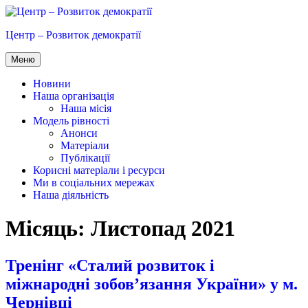
Перейти
до
Центр – Розвиток демократії
вмісту
Меню
Новини
Наша організація
Наша місія
Модель рівності
Анонси
Матеріали
Публікації
Корисні матеріали і ресурси
Ми в соціальних мережах
Наша діяльність
Місяць:
Листопад 2021
Тренінг «Сталий розвиток і
міжнародні зобов’язання України» у м.
Чернівці