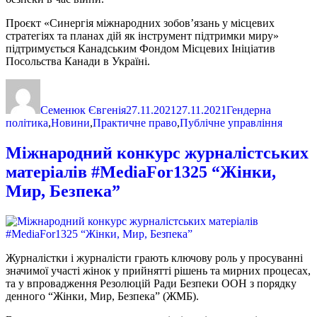
Проєкт «Синергія міжнародних зобов’язань у місцевих
стратегіях та планах дій як інструмент підтримки миру»
підтримується Канадським Фондом Місцевих Ініціатив
Посольства Канади в Україні.
Автор
Оприлюднено
Категорії
Семенюк Євгенія
27.11.2021
27.11.2021
Гендерна
політика
,
Новини
,
Практичне право
,
Публічне управління
Міжнародний конкурс журналістських
матеріалів #MediaFor1325 “Жінки,
Мир, Безпека”
Журналістки і журналісти грають ключову роль у просуванні
значимої участі жінок у прийнятті рішень та мирних процесах,
та у впровадження Резолюцій Ради Безпеки ООН з порядку
денного “Жінки, Мир, Безпека” (ЖМБ).