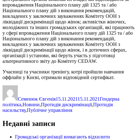
впровадження Національного плану дій 1325 та / або
Національного плану дій з виконання рекомендацій,
викладених у заключних зауваженнях Комітету ООН з
ліквідації дискримінації щодо жінок; активістки жіночих,
молодіжних та інших громадських організацій, які працюють
у сфері впровадження Національного плану дій 1325 та / або
Національного плану дій з виконання рекомендацій,
викладених у заключних зауваженнях Комітету ООН з
ліквідації дискримінації щодо жінок, і в дотичних сферах,
організації і установи, які беруть участь у підготовці
альтернативного звіту до Комітету CEDAW.
Учасниці та учасники тренінгу, котрі пройшли навчання
оффлайн у Києві, отримали відповідний сертифікат.
Автор
Оприлюднено
Категорії
Семенюк Євгенія
15.11.2021
15.11.2021
Гендерна
політика
,
Новини
,
Протидія дискримінації
,
Протидія
насильству
,
Публічне управління
Недавні записи
Громадські організації вимагають відхилити