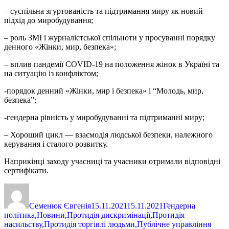
– суспільна згуртованість та підтримання миру як новий
підхід до миробудування;
– роль ЗМІ і журналістської спільноти у просуванні порядку
денного «Жінки, мир, безпека»;
– вплив пандемії COVID-19 на положення жінок в Україні та
на ситуацію із конфліктом;
-порядок денний «Жінки, мир і безпека» і “Молодь, мир,
безпека”;
-гендерна рівність у миробудуванні та підтриманні миру;
– Хороший цикл — взаємодія людської безпеки, належного
керування і сталого розвитку.
Наприкінці заходу учасниці та учасники отримали відповідні
сертифікати.
Автор
Оприлюднено
Категорії
Семенюк Євгенія
15.11.2021
15.11.2021
Гендерна
політика
,
Новини
,
Протидія дискримінації
,
Протидія
насильству
,
Протидія торгівлі людьми
,
Публічне управління