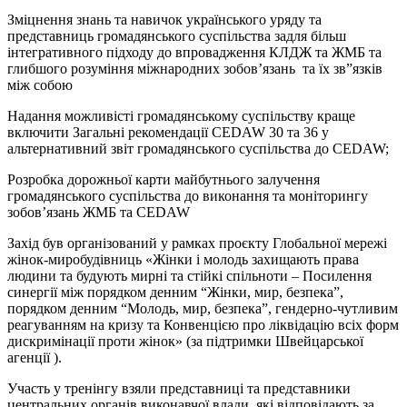
Зміцнення знань та навичок українського уряду та
представниць громадянського суспільства задля більш
інтегративного підходу до впровадження КЛДЖ та ЖМБ та
глибшого розуміння міжнародних зобов’язань та їх зв”язків
між собою
Надання можливісті громадянському суспільству краще
включити Загальні рекомендації CEDAW 30 та 36 у
альтернативний звіт громадянського суспільства до CEDAW;
Розробка дорожньої карти майбутнього залучення
громадянського суспільства до виконання та моніторингу
зобов’язань ЖМБ та CEDAW
Захід був організований у рамках проєкту Глобальної мережі
жінок-миробудівниць «Жінки і молодь захищають права
людини та будують мирні та стійкі спільноти – Посилення
синергії між порядком денним “Жінки, мир, безпека”,
порядком денним “Молодь, мир, безпека”, гендерно-чутливим
реагуванням на кризу та Конвенцією про ліквідацію всіх форм
дискримінації проти жінок» (за підтримки Швейцарської
агенції ).
Участь у тренінгу взяли представниці та представники
центральних органів виконавчої влади, які відповідають за