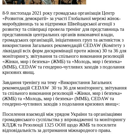
8-9 листопада 2021 року громадська організація Центр
«Розвиток демократії» за участі Глобальної мережі жінок-
миробудівниць та за підтримки Швейцарської агенції з
розвитку та співпраці провела тренінг для представниць та
представників центральних органів виконавчої влади,
громадських організацій, ініціативних груп та активісток з
використання Загальних рекомендацій CEDAW (Комітету з
ліквідації всіх форм дискримінації проти жінок) 30 та 36 для
моніторингу, звітування та спільного виконання резолюцій
«Жінки, мир і безпека» (ЖМБ) та «Молодь, мир і безпека»
(ММБ), CEDAW та гендерно-чутливих заходів з подолання
кризових явищ.
Завдання тренінгу на тему «Використання Загальних
рекомендацій CEDAW 30 та 36 для моніторингу, звітування
та спільного виконання резолюцій «Жінки, мир і безпека»
(ЖМБ) та «Молодь, мир і безпека» (ММБ), CEDAW та
гендерно-чутливих заходів з подолання кризових явищ»:
Посилення взаємодії між урядом України та організаціями
громадянського суспільства у впровадженні та моніторингу
КЛДЖ та Резолюції 1325 ООН щодо ЖМБ та посилити
відповідальність за дотримання міжнародного права.