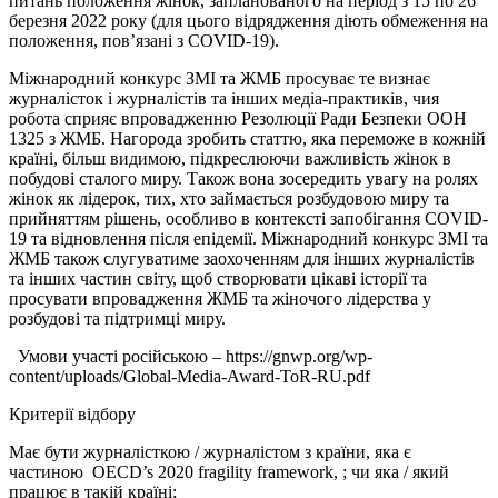
питань положення жінок, запланованого на період з 15 по 26
березня 2022 року (для цього відрядження діють обмеження на
положення, пов’язані з COVID-19).
Міжнародний конкурс ЗМІ та ЖМБ просуває те визнає
журналісток і журналістів та інших медіа-практиків, чия
робота сприяє впровадженню Резолюції Ради Безпеки ООН
1325 з ЖМБ. Нагорода зробить статтю, яка переможе в кожній
країні, більш видимою, підкреслюючи важливість жінок в
побудові сталого миру. Також вона зосередить увагу на ролях
жінок як лідерок, тих, хто займається розбудовою миру та
прийняттям рішень, особливо в контексті запобігання COVID-
19 та відновлення після епідемії. Міжнародний конкурс ЗМІ та
ЖМБ також слугуватиме заохоченням для інших журналістів
та інших частин світу, щоб створювати цікаві історії та
просувати впровадження ЖМБ та жіночого лідерства у
розбудові та підтримці миру.
Умови участі російською – https://gnwp.org/wp-
content/uploads/Global-Media-Award-ToR-RU.pdf
Критерії відбору
Має бути журналісткою / журналістом з країни, яка є
частиною OECD’s 2020 fragility framework, ; чи яка / який
працює в такій країні;