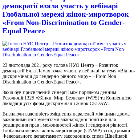
демократії взяла участь у вебінарі
Глобальної мережі жінок-миротворок
«From Non-Discrimination to Gender-
Equal Peace»
23 листопада 2021 року голова НУО Центр – Розвиток
демократії Елла Ламах взяла участь у вебінарі на тему «Від не-
дискримінації до гендерно-рівного миру» «From Non-
Discrimination to Gender-Equal Peace».
Захід був присвячений синергії між порядком денним
Резолюції 1325 «Жінки. Мир. Безпека» (WPS) та Конвенцією
ліквідації усіх форм дискримінації жінок CEDAW.
Визнаючи важливість зміцнення паралелей між цими двома
важливими інструментами міжнародної політики для
розширення прав і можливостей жінок і гендерної рівності,
Глобальна мережа жінок-миротворців (GNWP) за підтримки
Федерального департаменту закордонних справ Швейцарії