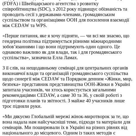
(FDFA) і Швейцарського агентства з розвитку
співробітництва (SDC), з 2012 року підвищує обізнаність та
проводить сесії з державами-членами, громадянським
суспільством та організаціями ООН для посилення взаємодії
між CEDAW та WPS.
«Перше питання, яке я хочу підняти, — чи всі ми знаємо, що
гендерна політика підтримується різними міжнародними
зобов’язаннями і що вони підтримують один одного. Це
однаково важливо як для влади, так і для громадянського
суспільства», зазначила Елла Ламах.
З її слів, на нещодавньому семінарі для центральних органів
виконавчої влади та організацій громадянського суспільства
щодо синергії між CEDAW та Порядком денним «Жінки, мир,
безпека» представник представництва ООН-Жінки в Україні
запитала учасників, чи хтось користується загальними
рекомендаціями CEDAW, а саме 30 та 36, у своїй роботі з
підготовки планів та звітності. З майже 40 учасників лише
троє підняли руки.
«Ми дякуємо Глобальній мережі жінок-миротворок за те, що
вона надала нам найсучасніші теми, підходи та матеріали для
семінарів. Ми поширювали їх в Україні на різних рівнях від
національного до місцевого. Одним із таких методів є