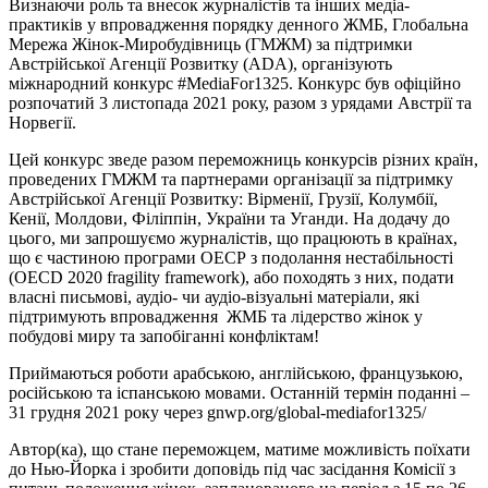
Визнаючи роль та внесок журналістів та інших медіа-
практиків у впровадження порядку денного ЖМБ, Глобальна
Мережа Жінок-Миробудівниць (ГМЖМ) за підтримки
Австрійської Агенції Розвитку (ADA), організують
міжнародний конкурс #MediaFor1325. Конкурс був офіційно
розпочатий 3 листопада 2021 року, разом з урядами Австрії та
Норвегії.
Цей конкурс зведе разом переможниць конкурсів різних країн,
проведених ГМЖМ та партнерами організації за підтримку
Австрійської Агенції Розвитку: Вірменії, Грузії, Колумбії,
Кенії, Молдови, Філіппін, України та Уганди. На додачу до
цього, ми запрошуємо журналістів, що працюють в країнах,
що є частиною програми ОЕСР з подолання нестабільності
(OECD 2020 fragility framework), або походять з них, подати
власні письмові, аудіо- чи аудіо-візуальні матеріали, які
підтримують впровадження ЖМБ та лідерство жінок у
побудові миру та запобіганні конфліктам!
Приймаються роботи арабською, англійською, французькою,
російською та іспанською мовами. Останній термін поданні –
31 грудня 2021 року через gnwp.org/global-mediafor1325/
Автор(ка), що стане переможцем, матиме можливість поїхати
до Нью-Йорка і зробити доповідь під час засідання Комісії з