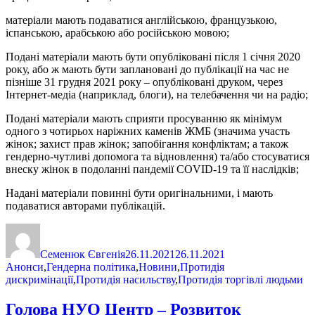
матеріали мають подаватися англійською, французькою,
іспанською, арабською або російською мовою;
Подані матеріали мають бути опубліковані після 1 січня 2020
року, або ж мають бути заплановані до публікації на час не
пізніше 31 грудня 2021 року – опубліковані друком, через
Інтернет-медіа (наприклад, блоги), на телебачення чи на радіо;
Подані матеріали мають сприяти просуванню як мінімум
одного з чотирьох наріжних каменів ЖМБ (значима участь
жінок; захист прав жінок; запобігання конфліктам; а також
гендерно-чутливі допомога та відновлення) та/або стосуватися
внеску жінок в подоланні пандемії COVID-19 та її наслідків;
Надані матеріали повинні бути оригінальними, і мають
подаватися авторами публікацій.
Автор
Оприлюднено
Категорії
Семенюк Євгенія
26.11.2021
26.11.2021
Анонси
,
Гендерна політика
,
Новини
,
Протидія
дискримінації
,
Протидія насильству
,
Протидія торгівлі людьми
Голова НУО Центр – Розвиток