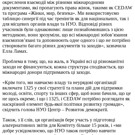
окреслення взаємодії між різними міжнародними
документами, які пропагують права жінок, такими як CEDAW
та програма «Жінки, мир, безпека». Ми використовуємо
таблицю синергії під час тренінгів як для національних, так і
для місцевих органів влади та НУО. Відповіді різних
учасників були однаковими: лише познайомившись з цією
методикою, вони зрозуміли, що всі міжнародні зобов’язання
взаємопов’язані та доповнюють одне одного і що не потрібно
створювати багато різних документів та заходів», зазначила
Елла Ламах.
Проблема в тому, що, на жаль, в Україні всі ці різноманітні
заходи не фінансуються, кожна структура сподівається, що
міжнародні донори підтримають ці заходи.
«Крім того, ми навчаємо владу та неурядові організації
включати 1325 у свої стратегії та плани дій для підтримки
молоді, освіти, спорту та інших сфер, щоб вони бачили, що це
не щось окреме, і що і 1325, і CEDAW потрібно розглядати як
наскрізний елемент будь-якої політики розвитку громади»,
свідчить голова НУО Центр – Розвиток демократії.
Також, з її слів, ця організація бере участь у підготовці
альтернативних звітів для Комітету більше 15 років, і «ми
добре усвідомлюємо, що НУО також потрібно навчити