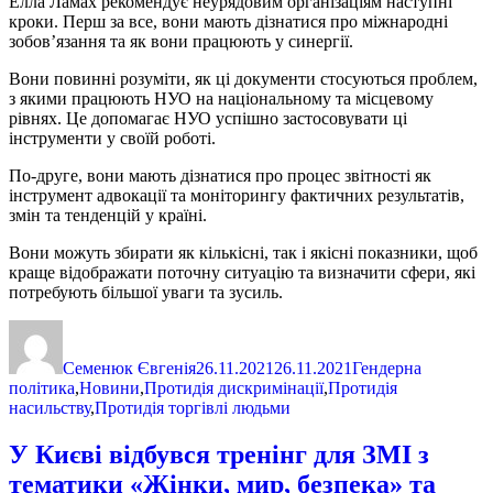
Елла Ламах рекомендує неурядовим організаціям наступні
кроки. Перш за все, вони мають дізнатися про міжнародні
зобов’язання та як вони працюють у синергії.
Вони повинні розуміти, як ці документи стосуються проблем,
з якими працюють НУО на національному та місцевому
рівнях. Це допомагає НУО успішно застосовувати ці
інструменти у своїй роботі.
По-друге, вони мають дізнатися про процес звітності як
інструмент адвокації та моніторингу фактичних результатів,
змін та тенденцій у країні.
Вони можуть збирати як кількісні, так і якісні показники, щоб
краще відображати поточну ситуацію та визначити сфери, які
потребують більшої уваги та зусиль.
Автор
Оприлюднено
Категорії
Семенюк Євгенія
26.11.2021
26.11.2021
Гендерна
політика
,
Новини
,
Протидія дискримінації
,
Протидія
насильству
,
Протидія торгівлі людьми
У Києві відбувся тренінг для ЗМІ з
тематики «Жінки, мир, безпека» та