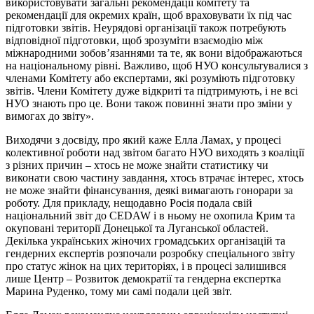
використовувати загальні рекомендації комітету та
рекомендації для окремих країн, щоб враховувати їх під час
підготовки звітів. Неурядові організації також потребують
відповідної підготовки, щоб зрозуміти взаємодію між
міжнародними зобов’язаннями та те, як вони відображаються
на національному рівні. Важливо, щоб НУО консультувалися з
членами Комітету або експертами, які розуміють підготовку
звітів. Члени Комітету дуже відкриті та підтримують, і не всі
НУО знають про це. Вони також повинні знати про зміни у
вимогах до звіту».
Виходячи з досвіду, про який каже Елла Ламах, у процесі
колективної роботи над звітом багато НУО виходять з коаліції
з різних причин – хтось не може знайти статистику чи
виконати свою частину завдання, хтось втрачає інтерес, хтось
не може знайти фінансування, деякі вимагають гонорари за
роботу. Для прикладу, нещодавно Росія подала свій
національний звіт до CEDAW і в ньому не охопила Крим та
окуповані території Донецької та Луганської областей.
Декілька українських жіночих громадських організацій та
гендерних експертів розпочали розробку спеціального звіту
про статус жінок на цих територіях, і в процесі залишився
лише Центр – Розвиток демократії та гендерна експертка
Марина Руденко, тому ми самі подали цей звіт.