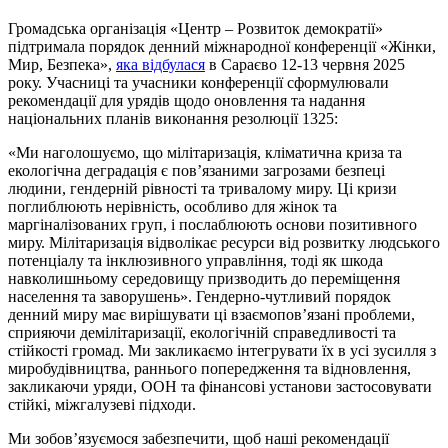
Громадська організація «Центр – Розвиток демократії»
підтримала порядок денний міжнародної конференції «Жінки,
Мир, Безпека»,
яка відбулася
в Сараєво 12-13 червня 2025
року. Учасниці та учасники конференції сформулювали
рекомендації для урядів щодо оновлення та надання
національних планів виконання резолюції 1325:
«Ми наголошуємо, що мілітаризація, кліматична криза та
екологічна деградація є пов’язаними загрозами безпеці
людини, гендерній рівності та тривалому миру. Ці кризи
поглиблюють нерівність, особливо для жінок та
маргіналізованих груп, і послаблюють основи позитивного
миру. Мілітаризація відволікає ресурси від розвитку людського
потенціалу та інклюзивного управління, тоді як шкода
навколишньому середовищу призводить до переміщення
населення та заворушень». Гендерно-чутливий порядок
денний миру має вирішувати ці взаємопов’язані проблеми,
сприяючи демілітаризації, екологічній справедливості та
стійкості громад. Ми закликаємо інтегрувати їх в усі зусилля з
миробудівництва, раннього попередження та відновлення,
закликаючи уряди, ООН та фінансові установи застосовувати
стійкі, міжгалузеві підходи.
Ми зобов’язуємося забезпечити, щоб наші рекомендації