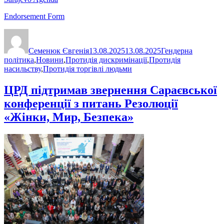
Endorsement Form
Автор
Оприлюднено
Категорії
Семенюк Євгенія
13.08.2025
13.08.2025
Гендерна
політика
,
Новини
,
Протидія дискримінації
,
Протидія
насильству
,
Протидія торгівлі людьми
ЦРД підтримав звернення Сараєвської
конференції з питань Резолюції
«Жінки, Мир, Безпека»