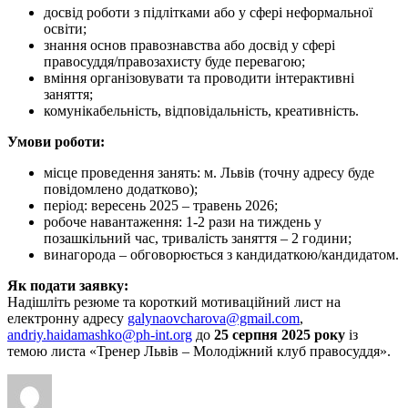
досвід роботи з підлітками або у сфері неформальної
освіти;
знання основ правознавства або досвід у сфері
правосуддя/правозахисту буде перевагою;
вміння організовувати та проводити інтерактивні
заняття;
комунікабельність, відповідальність, креативність.
Умови роботи:
місце проведення занять: м. Львів (точну адресу буде
повідомлено додатково);
період: вересень 2025 – травень 2026;
робоче навантаження: 1-2 рази на тиждень у
позашкільний час, тривалість заняття – 2 години;
винагорода – обговорюється з кандидаткою/кандидатом.
Як подати заявку:
Надішліть резюме та короткий мотиваційний лист на
електронну адресу
galynaovcharova@gmail.com
,
andriy.haidamashko@ph-int.org
до
25 серпня 2025 року
із
темою листа «Тренер Львів – Молодіжний клуб правосуддя».
Автор
Оприлюднено
Категорії