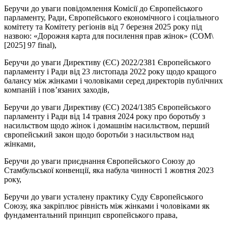
Беручи до уваги повідомлення Комісії до Європейського
парламенту, Ради, Європейського економічного і соціального
комітету та Комітету регіонів від 7 березня 2025 року під
назвою: «Дорожня карта для посилення прав жінок» (COM\
[2025] 97 final),
Беручи до уваги Директиву (ЄС) 2022/2381 Європейського
парламенту і Ради від 23 листопада 2022 року щодо кращого
балансу між жінками і чоловіками серед директорів публічних
компаній і пов’язаних заходів,
Беручи до уваги Директиву (ЄС) 2024/1385 Європейського
парламенту і Ради від 14 травня 2024 року про боротьбу з
насильством щодо жінок і домашнім насильством, перший
європейський закон щодо боротьби з насильством над
жінками,
Беручи до уваги приєднання Європейського Союзу до
Стамбульської конвенції, яка набула чинності 1 жовтня 2023
року,
Беручи до уваги усталену практику Суду Європейського
Союзу, яка закріплює рівність між жінками і чоловіками як
фундаментальний принцип європейського права,