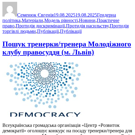
Автор
Оприлюднено
Категорії
Семенюк Євгенія
19.08.2025
19.08.2025
Гендерна
політика
,
Матеріали
,
Модель рівності
,
Новини
,
Практичне
право
,
Протидія дискримінації
,
Протидія насильству
,
Протидія
торгівлі людьми
,
Публікації
,
Публікації
Пошук тренерки/тренера Молодіжного
клубу правосуддя (м. Львів)
Всеукраїнська громадська організація «Центр «Розвиток
демократії» оголошує конкурс на посаду тренерки/тренера для