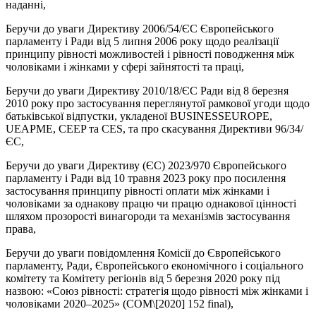
наданні,
Беручи до уваги Директиву 2006/54/ЄС Європейського
парламенту і Ради від 5 липня 2006 року щодо реалізації
принципу рівності можливостей і рівності поводження між
чоловіками і жінками у сфері зайнятості та праці,
Беручи до уваги Директиву 2010/18/ЄС Ради від 8 березня
2010 року про застосування переглянутої рамкової угоди щодо
батьківської відпустки, укладеної BUSINESSEUROPE,
UEAPME, CEEP та CES, та про скасування Директиви 96/34/
ЄС,
Беручи до уваги Директиву (ЄС) 2023/970 Європейського
парламенту і Ради від 10 травня 2023 року про посилення
застосування принципу рівності оплати між жінками і
чоловіками за однакову працю чи працю однакової цінності
шляхом прозорості винагороди та механізмів застосування
права,
Беручи до уваги повідомлення Комісії до Європейського
парламенту, Ради, Європейського економічного і соціального
комітету та Комітету регіонів від 5 березня 2020 року під
назвою: «Союз рівності: стратегія щодо рівності між жінками і
чоловіками 2020–2025» (COM\[2020] 152 final),