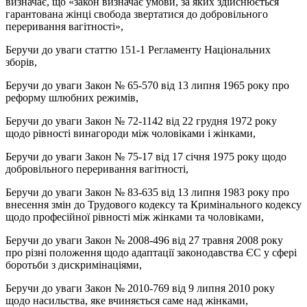
визначає, що «закон визначає умови, за яких здійснюється
гарантована жінці свобода звертатися до добровільного
переривання вагітності»,
Беручи до уваги статтю 151-1 Регламенту Національних
зборів,
Беручи до уваги Закон № 65-570 від 13 липня 1965 року про
реформу шлюбних режимів,
Беручи до уваги Закон № 72-1142 від 22 грудня 1972 року
щодо рівності винагороди між чоловіками і жінками,
Беручи до уваги Закон № 75-17 від 17 січня 1975 року щодо
добровільного переривання вагітності,
Беручи до уваги Закон № 83-635 від 13 липня 1983 року про
внесення змін до Трудового кодексу та Кримінального кодексу
щодо професійної рівності між жінками та чоловіками,
Беручи до уваги Закон № 2008-496 від 27 травня 2008 року
про різні положення щодо адаптації законодавства ЄС у сфері
боротьби з дискримінаціями,
Беручи до уваги Закон № 2010-769 від 9 липня 2010 року
щодо насильства, яке вчиняється саме над жінками,