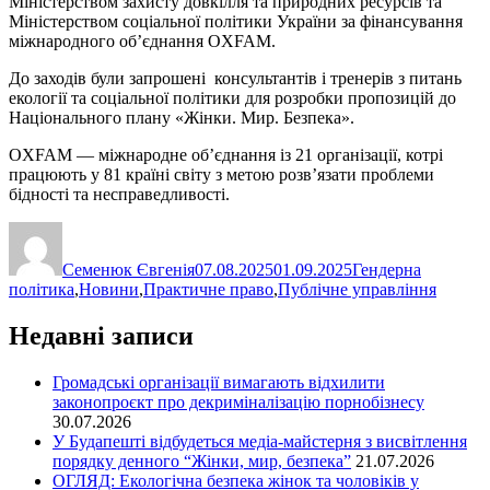
Міністерством захисту довкілля та природних ресурсів та
Міністерством соціальної політики України за фінансування
міжнародного об’єднання OXFAM.
До заходів були запрошені консультантів і тренерів з питань
екології та соціальної політики для розробки пропозицій до
Національного плану «Жінки. Мир. Безпека».
OXFAM — міжнародне об’єднання із 21 організації, котрі
працюють у 81 країні світу з метою розв’язати проблеми
бідності та несправедливості.
Автор
Оприлюднено
Категорії
Семенюк Євгенія
07.08.2025
01.09.2025
Гендерна
політика
,
Новини
,
Практичне право
,
Публічне управління
Недавні записи
Громадські організації вимагають відхилити
законопроєкт про декриміналізацію порнобізнесу
30.07.2026
У Будапешті відбудеться медіа-майстерня з висвітлення
порядку денного “Жінки, мир, безпека”
21.07.2026
ОГЛЯД: Екологічна безпека жінок та чоловіків у