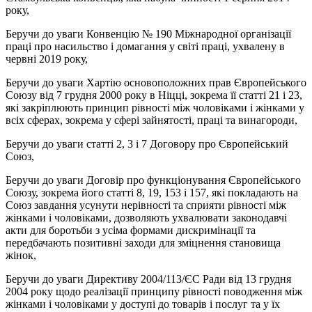
року,
Беручи до уваги Конвенцію № 190 Міжнародної організації
праці про насильство і домагання у світі праці, ухвалену в
червні 2019 року,
Беручи до уваги Хартію основоположних прав Європейського
Союзу від 7 грудня 2000 року в Ніцці, зокрема її статті 21 і 23,
які закріплюють принцип рівності між чоловіками і жінками у
всіх сферах, зокрема у сфері зайнятості, праці та винагороди,
Беручи до уваги статті 2, 3 і 7 Договору про Європейський
Союз,
Беручи до уваги Договір про функціонування Європейського
Союзу, зокрема його статті 8, 19, 153 і 157, які покладають на
Союз завдання усунути нерівності та сприяти рівності між
жінками і чоловіками, дозволяють ухвалювати законодавчі
акти для боротьби з усіма формами дискримінації та
передбачають позитивні заходи для зміцнення становища
жінок,
Беручи до уваги Директиву 2004/113/ЄС Ради від 13 грудня
2004 року щодо реалізації принципу рівності поводження між
жінками і чоловіками у доступі до товарів і послуг та у їх