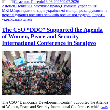
Семенюк Євгенія
13.08.2025
09.07.2026
Познач
Анонси
,
Новини
,
Практичне право
,
Публічне управління
МКП
,
Справедливість для української молоді: розслідування та
переслідування воєнних злочинів російської федерації проти
українських дітей
The CSO “DDC” Supported the Agenda
of Women, Peace and Security
International Conference in Sarajevo
The CSO “Democracy Development Center” Supported the Agenda
of Women, Peace and Security International Conference, which
was