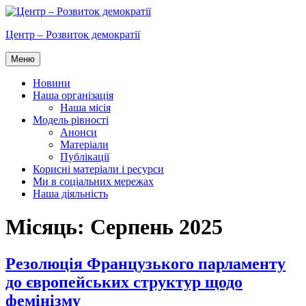
Перейти
до
Центр – Розвиток демократії
вмісту
Меню
Новини
Наша організація
Наша місія
Модель рівності
Анонси
Матеріали
Публікації
Корисні матеріали і ресурси
Ми в соціальних мережах
Наша діяльність
Місяць:
Серпень 2025
Резолюція Французького парламенту
до європейських структур щодо
фемінізму