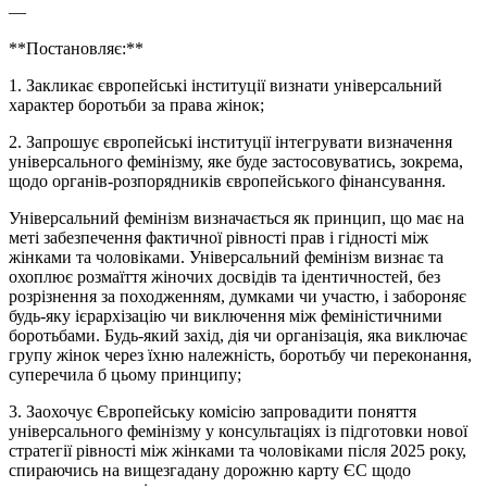
—
**Постановляє:**
1. Закликає європейські інституції визнати універсальний
характер боротьби за права жінок;
2. Запрошує європейські інституції інтегрувати визначення
універсального фемінізму, яке буде застосовуватись, зокрема,
щодо органів-розпорядників європейського фінансування.
Універсальний фемінізм визначається як принцип, що має на
меті забезпечення фактичної рівності прав і гідності між
жінками та чоловіками. Універсальний фемінізм визнає та
охоплює розмаїття жіночих досвідів та ідентичностей, без
розрізнення за походженням, думками чи участю, і забороняє
будь-яку ієрархізацію чи виключення між феміністичними
боротьбами. Будь-який захід, дія чи організація, яка виключає
групу жінок через їхню належність, боротьбу чи переконання,
суперечила б цьому принципу;
3. Заохочує Європейську комісію запровадити поняття
універсального фемінізму у консультаціях із підготовки нової
стратегії рівності між жінками та чоловіками після 2025 року,
спираючись на вищезгадану дорожню карту ЄС щодо