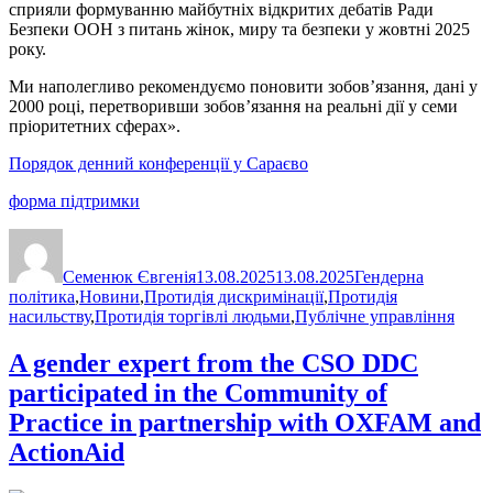
сприяли формуванню майбутніх відкритих дебатів Ради
Безпеки ООН з питань жінок, миру та безпеки у жовтні 2025
року.
Ми наполегливо рекомендуємо поновити зобов’язання, дані у
2000 році, перетворивши зобов’язання на реальні дії у семи
пріоритетних сферах».
Порядок денний конференції у Сараєво
форма підтримки
Автор
Оприлюднено
Категорії
Семенюк Євгенія
13.08.2025
13.08.2025
Гендерна
політика
,
Новини
,
Протидія дискримінації
,
Протидія
насильству
,
Протидія торгівлі людьми
,
Публічне управління
A gender expert from the CSO DDC
participated in the Community of
Practice in partnership with OXFAM and
ActionAid