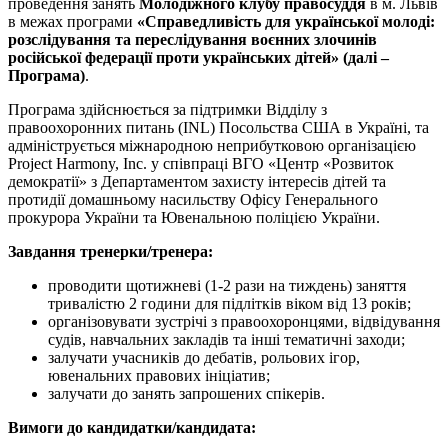
проведення занять
Молодіжного клубу правосуддя
в м. Львів
в межах програми
«Справедливість для української молоді:
розслідування та переслідування воєнних злочинів
російської федерації проти українських дітей» (далі –
Програма)
.
Програма здійснюється за підтримки Відділу з
правоохоронних питань (INL) Посольства США в Україні, та
адмініструється міжнародною неприбутковою організацією
Project Harmony, Inc. у співпраці ВГО «Центр «Розвиток
демократії» з Департаментом захисту інтересів дітей та
протидії домашньому насильству Офісу Генерального
прокурора України та Ювенальною поліцією України.
Завдання тренерки/тренера:
проводити щотижневі (1-2 рази на тиждень) заняття
тривалістю 2 години для підлітків віком від 13 років;
організовувати зустрічі з правоохоронцями, відвідування
судів, навчальних закладів та інші тематичні заходи;
залучати учасників до дебатів, рольових ігор,
ювенальних правових ініціатив;
залучати до занять запрошених спікерів.
Вимоги до кандидатки/кандидата: