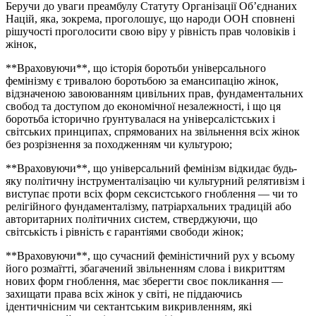
Беручи до уваги преамбулу Статуту Організації Об’єднаних
Націй, яка, зокрема, проголошує, що народи ООН сповнені
рішучості проголосити свою віру у рівність прав чоловіків і
жінок,
**Враховуючи**, що історія боротьби універсального
фемінізму є тривалою боротьбою за емансипацію жінок,
відзначеною завоюванням цивільних прав, фундаментальних
свобод та доступом до економічної незалежності, і що ця
боротьба історично ґрунтувалася на універсалістських і
світських принципах, спрямованих на звільнення всіх жінок
без розрізнення за походженням чи культурою;
**Враховуючи**, що універсальний фемінізм відкидає будь-
яку політичну інструменталізацію чи культурний релятивізм і
виступає проти всіх форм сексистського гноблення — чи то
релігійного фундаменталізму, патріархальних традицій або
авторитарних політичних систем, стверджуючи, що
світськість і рівність є гарантіями свободи жінок;
**Враховуючи**, що сучасний феміністичний рух у всьому
його розмаїтті, збагачений звільненням слова і викриттям
нових форм гноблення, має зберегти своє покликання —
захищати права всіх жінок у світі, не піддаючись
ідентичнісним чи сектантським викривленням, які