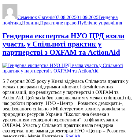
Автор
Оприлюднено
Категорії
Семенюк Євгенія
07.08.2025
01.09.2025
Гендерна
політика
,
Новини
,
Практичне право
,
Публічне управління
Гендерна експертка НУО ЦРД взяла
участь у Спільноті практик у
партнерстві з OXFAM та ActionAid
5-7 серпня 2025 року у Києві відбулась Спільнота практик у
межах програми підтримки жіночих і феміністичних
організацій, що реалізується у партнерстві з OXFAM та
ActionAid. Цей захід був завершальним у межах співпраці під
час роботи проєкту НУО «Центр – Розвиток демократії»,
реалізованого спільно з Міністерством захисту довкілля та
природних ресурсів України “Екологічна безпека з
урахуванням гендерної перспективи”, за фінансування
OXFAM. Участь у Спільноті практик взяла гендерна
експертка, програмна директорка НУО «Центр – Розвиток
демократії» Марія Дмитрієва.
English