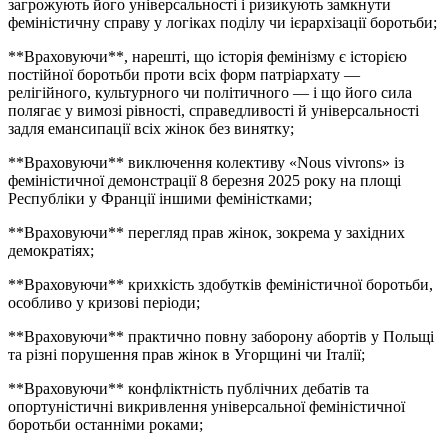
загрожують його універсальності і ризикують замкнути
феміністичну справу у логіках поділу чи ієрархізації боротьби;
**Враховуючи**, нарешті, що історія фемінізму є історією
постійної боротьби проти всіх форм патріархату —
релігійного, культурного чи політичного — і що його сила
полягає у вимозі рівності, справедливості й універсальності
задля емансипації всіх жінок без винятку;
**Враховуючи** виключення колективу «Nous vivrons» із
феміністичної демонстрації 8 березня 2025 року на площі
Республіки у Франції іншими феміністками;
**Враховуючи** перегляд прав жінок, зокрема у західних
демократіях;
**Враховуючи** крихкість здобутків феміністичної боротьби,
особливо у кризові періоди;
**Враховуючи** практично повну заборону абортів у Польщі
та різні порушення прав жінок в Угорщині чи Італії;
**Враховуючи** конфліктність публічних дебатів та
опортуністичні викривлення універсальної феміністичної
боротьби останніми роками;