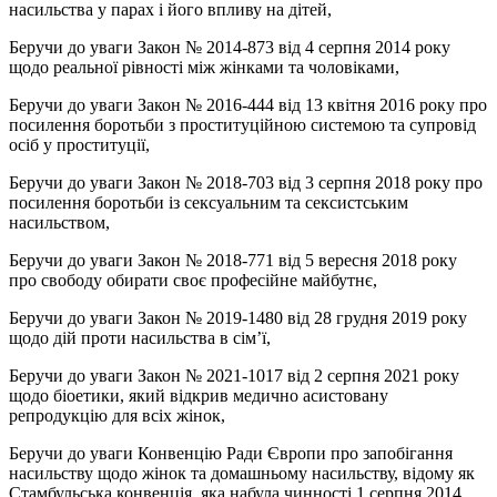
насильства у парах і його впливу на дітей,
Беручи до уваги Закон № 2014-873 від 4 серпня 2014 року
щодо реальної рівності між жінками та чоловіками,
Беручи до уваги Закон № 2016-444 від 13 квітня 2016 року про
посилення боротьби з проституційною системою та супровід
осіб у проституції,
Беручи до уваги Закон № 2018-703 від 3 серпня 2018 року про
посилення боротьби із сексуальним та сексистським
насильством,
Беручи до уваги Закон № 2018-771 від 5 вересня 2018 року
про свободу обирати своє професійне майбутнє,
Беручи до уваги Закон № 2019-1480 від 28 грудня 2019 року
щодо дій проти насильства в сім’ї,
Беручи до уваги Закон № 2021-1017 від 2 серпня 2021 року
щодо біоетики, який відкрив медично асистовану
репродукцію для всіх жінок,
Беручи до уваги Конвенцію Ради Європи про запобігання
насильству щодо жінок та домашньому насильству, відому як
Стамбульська конвенція, яка набула чинності 1 серпня 2014