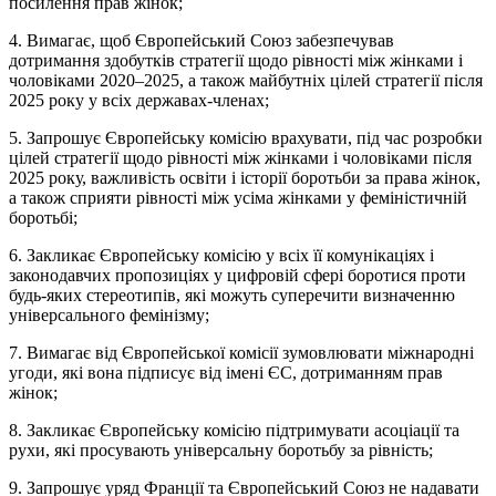
посилення прав жінок;
4. Вимагає, щоб Європейський Союз забезпечував
дотримання здобутків стратегії щодо рівності між жінками і
чоловіками 2020–2025, а також майбутніх цілей стратегії після
2025 року у всіх державах-членах;
5. Запрошує Європейську комісію врахувати, під час розробки
цілей стратегії щодо рівності між жінками і чоловіками після
2025 року, важливість освіти і історії боротьби за права жінок,
а також сприяти рівності між усіма жінками у феміністичній
боротьбі;
6. Закликає Європейську комісію у всіх її комунікаціях і
законодавчих пропозиціях у цифровій сфері боротися проти
будь-яких стереотипів, які можуть суперечити визначенню
універсального фемінізму;
7. Вимагає від Європейської комісії зумовлювати міжнародні
угоди, які вона підписує від імені ЄС, дотриманням прав
жінок;
8. Закликає Європейську комісію підтримувати асоціації та
рухи, які просувають універсальну боротьбу за рівність;
9. Запрошує уряд Франції та Європейський Союз не надавати