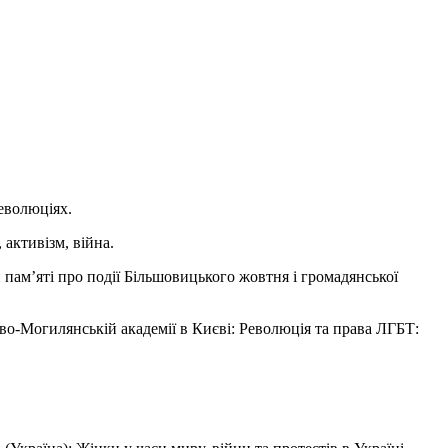
революціях.
 активізм, війна.
й пам’яті про події Більшовицького жовтня і громадянської
во-Могилянській академії в Києві: Революція та права ЛГБТ: