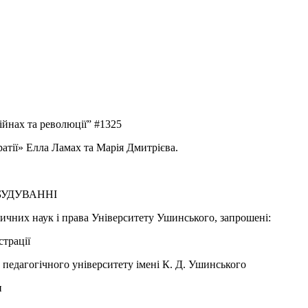
ійнах та революції” #1325
атії» Елла Ламах та Марія Дмитрієва.
БУДУВАННІ
тичних наук і права Університету Ушинського, запрошені:
страції
 педагогічного університету імені К. Д. Ушинського
и