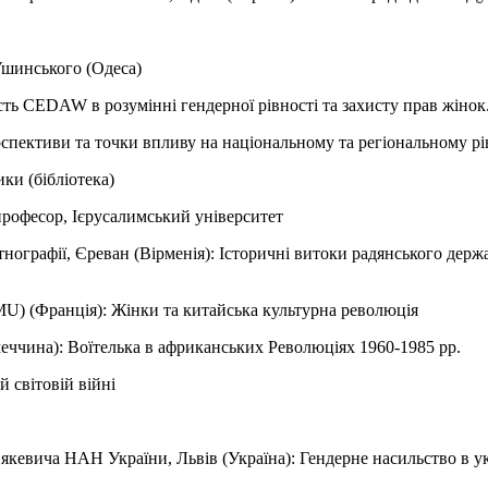
 Ушинського (Одеса)
сть CEDAW в розумінні гендерної рівності та захисту прав жінок
ерспективи та точки впливу на національному та регіональному рі
ки (бібліотека)
 професор, Ієрусалимський університет
 етнографії, Єреван (Вірменія): Історичні витоки радянського де
MU) (Франція): Жінки та китайська культурна революція
імеччина): Воїтелька в африканських Революціях 1960-1985 рр.
 світовій війні
п’якевича НАН України, Львів (Україна): Гендерне насильство в ук