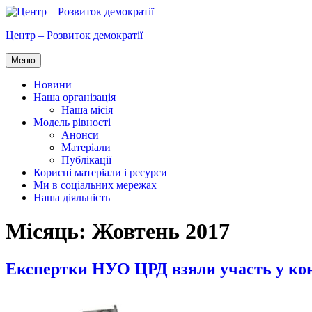
Перейти
до
Центр – Розвиток демократії
вмісту
Меню
Новини
Наша організація
Наша місія
Модель рівності
Анонси
Матеріали
Публікації
Корисні матеріали і ресурси
Ми в соціальних мережах
Наша діяльність
Місяць:
Жовтень 2017
Експертки НУО ЦРД взяли участь у конф