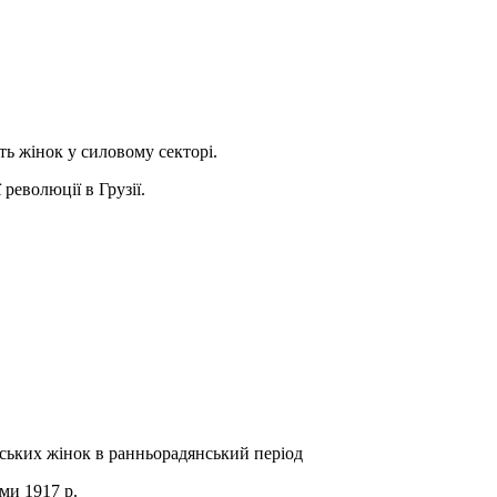
ть жінок у силовому секторі.
революції в Грузії.
нських жінок в ранньорадянський період
уми 1917 р.