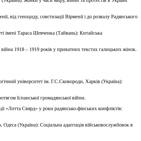
(Україна): Жінки у часи миру, війни та протестів в Україні
нії, від геноциду, совєтизації Вірменії і до розвалу Радянського
і імені Тараса Шевченка (Тайвань): Китайська
а війна 1918 – 1919 років у приватних текстах галицьких жінок.
гічний університет ім. Г.С.Сковороди, Харків (Україна):
протягом Іспанської громадянської війни.
ції «Лотта Свярд» у роки радянсько-фінських конфліктів:
, Одеса (Україна): Соціальна адаптація військовослужбовок в