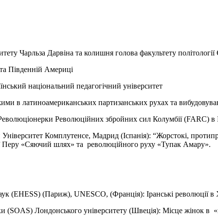
итету Чарльза Дарвіна та колишня голова факультету політології
 та Південній Америці
аїнський національний педагогічний університет
 режими в латиноамериканських партизанських рухах та вибудовув
: Революціонерки Революційних збройних сил Колумбії (FARC) в 
Університет Комплутенсе, Мадрид (Іспанія): “Жорстокі, протиприр
тії Перу «Сяючий шлях» та революційного руху «Тупак Амару».
 наук (EHESS) (Париж), UNESCO, (Франція): Іранські революції в 
рики (SOAS) Лондонського університету (Швеція): Місце жінок в