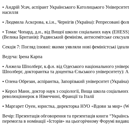
• Андрій Усач, аспірант Українського Католицького Університету
насилля
• Людмила Аскєрова, к.і.н., Чернігів (Україна): Репресовані фо
• Томас Чопард, д.н., від Вищої школи соціальних наук (EHESS
(Велика Британія): Радянський фемінізм, антисемітське сексуал
Секція 7: Погляд іззовні: якими уявляли нові феміністські ідеал
Ведуча: Ірена Карпа
• Анжела Шполберг, к.ф.н. від Одеського національного універ
Шполберг, докторантка та доцентка Єльського університету): 
• Олена Обрезан, аспірантка, Запорізький університет (Україна
• Керол Манн, доктор наук з соціології, Вища школа соціальни
революціонерок в Німеччині, Франції та Італії
• Маргарет Оуен, юристка, директорка НУО «Вдови за мир» (Wid
Вечір: Презентація обговорення та презентація книги “Українс
перемогла в номінації «Історія» на цьогорічному Форумі видавці