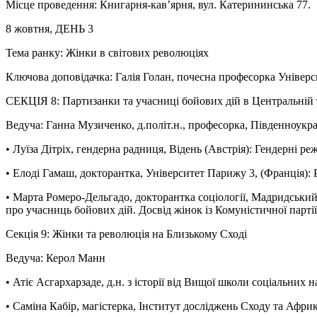
Місце проведення: Книгарня-кав’ярня, вул. Катерининська 77.
8 жовтня, ДЕНЬ 3
Тема ранку: Жінки в світових революціях
Ключова доповідачка: Галія Голан, почесна професорка Універс
СЕКЦІЯ 8: Партизанки та учасниці бойових дій в Центральній
Ведуча: Ганна Музиченко, д.політ.н., професорка, Південноукр
• Луїза Дітріх, гендерна радниця, Відень (Австрія): Гендерні
• Елоді Гамаш, докторантка, Університет Парижу 3, (Франція)
• Марта Ромеро-Дельгадо, докторантка соціології, Мадридський 
про учасниць бойових дій. Досвід жінок із Комуністичної пар
Секція 9: Жінки та революція на Близькому Сході
Ведуча: Керол Манн
• Атіє Асгархарзаде, д.н. з історії від Вищої школи соціальних
• Саміна Кабір, магістерка, Інститут досліджень Сходу та Аф