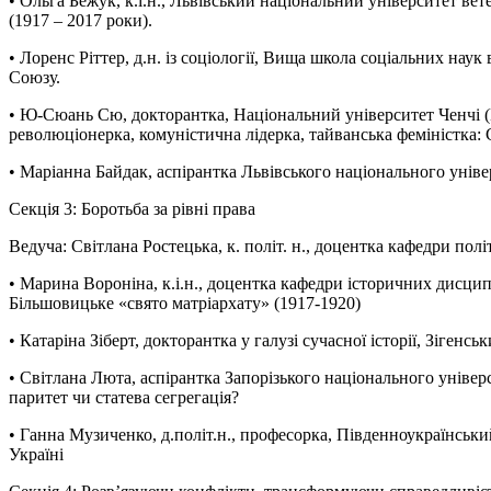
• Ольга Бежук, к.і.н., Львівський національний університет вет
(1917 – 2017 роки).
• Лоренс Ріттер, д.н. із соціології, Вища школа соціальних наук 
Союзу.
• Ю-Сюань Сю, докторантка, Національний університет Ченчі (
революціонерка, комуністична лідерка, тайванська феміністка
• Маріанна Байдак, аспірантка Львівського національного уніве
Секція 3: Боротьба за рівні права
Ведуча: Світлана Ростецька, к. політ. н., доцентка кафедри по
• Mарина Вороніна, к.і.н., доцентка кафедри історичних дисцип
Більшовицьке «свято матріархату» (1917-1920)
• Катаріна Зіберт, докторантка у галузі сучасної історії, Зіген
• Світлана Люта, аспірантка Запорізького національного універ
паритет чи статева сегрегація?
• Ганна Музиченко, д.політ.н., професорка, Південноукраїнськи
Україні