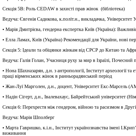
Секція 5B: Роль CEDAW в захисті прав жінок (бібліотека)
Ведуча: Євгенія Садикова, к.політ.н., викладачка, Університет
• Марія Дмитрієва, гендерна експертка Київ (Україна): Важливі
• Елла Ламах, Київ (Україна) Рекомендації для України, нові п
Секція 5: Ідеали та обіцянки жінкам від СРСР до Китаю та Афри
Ведуча: Галія Голан, Учасниця руху за мир в Ізраїлі, Почесний
• Нона Шахназарян, д.н. з антропології, Інститут археології та
праці вірменських жінок в ранньорадянський період
• Жан-Луї Марголен, д.н., доцент, Університет Екс-Марсель (A
• Надін Сігерт, д.н., Івалевахаус, Байрейтський університет (Н
Секція 6: Перехрестя між гендером, війною та расизмом в Другій
Ведуча: Марія Шполберг
• Марта Гавришко, к.і.н., Інститут українознавства імені І.Кри
виживання