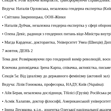
Секція 4: Розв’язуючи конфлікти, трансформуючи справедливіс
Ведуча: Наталія Орловська, незалежна гендерна експертка (Киї
• Світлана Закриницька, ООН-Жінки
• Наталія Дубчак, незалежна гендерна експертка у сфері оборон
• Олена Девіс, радниця з гендерних питань віце-Міністра внутрі
• Магда Карденас, докторантка, Університет Умеа (Швеція) Дипло
7 жовтня, ДЕНЬ 2
Тема дня: Розмірковуючи про гендерний вимір революцій, воєн 
Ключова доповідачка: Ірена Карпа, співачка, активістка, письм
Секція 5a: Від ідеалізму до державного фемінізму (актовий зал)
Ведуча: Лілія Гонюкова, професорка, НАДУ, Київ (Україна):
• Айя Берая, незалежна дослідниця, Тбілісі (Грузія): Російська 
• Асмік Халапян, доктор філософії, Американський університет
• Ірина Дружкова, к.і.н., доцентка Одеської національної акаде