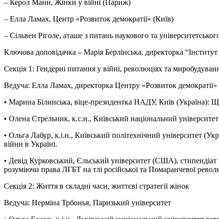
– Керол Манн, Жінки у війні (Париж)
– Елла Ламах, Центр «Розвиток демократії» (Київ)
– Сільвен Ріголе, аташе з питань наукового та університетськог
Ключова доповідачка – Марія Берлінська, директорка “Інститут
Секція 1: Гендерні питання у війні, революціях та миробудуванн
Ведуча: Елла Ламах, директорка Центру «Розвиток демократії» 
• Марина Білинська, віце-президентка НАДУ, Київ (Україна): Що
• Олена Стрельник, к.с.н., Київський національний університет 
• Ольга Лабур, к.і.н., Київський політехнічний університет (Ук
війни в Україні.
• Девід Курковський, Єльський університет (США), стипендіат 
розуміючи права ЛГБТ на тлі російської та Помаранчевої революц
Секція 2: Життя в складні часи, життєві стратегії жінок
Ведуча: Нерміна Трбонья, Паризький університет