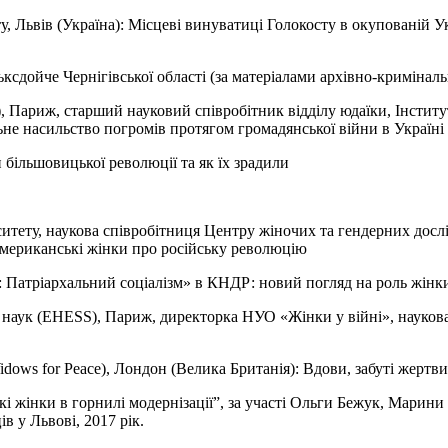
, Львів (Україна): Місцеві винуватиці Голокосту в окупованій Ук
льксдойче Чернігівської області (за матеріалами архівно-кримінал
), Париж, старший науковий співробітник відділу юдаїки, Інстит
ьне насильство погромів протягом громадянської війни в Україні
и більшовицької революції та як їх зрадили
ситету, наукова співробітниця Центру жіночих та гендерних дос
Американські жінки про російську революцію
): Патріархальний соціалізм» в КНДР: новий погляд на роль жінк
х наук (EHESS), Париж, директорка НУО «Жінки у війні», наукова
ows for Peace), Лондон (Велика Британія): Вдови, забуті жертв
ькі жінки в горнилі модернізації”, за участі Ольги Бежук, Мари
в у Львові, 2017 рік.