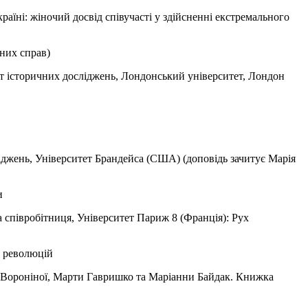
раїні: жіночий досвід співучасті у здійсненні екстремального
ьних справ)
ут історичних досліджень, Лондонський університет, Лондон
ліджень, Університет Брандейса (США) (доповідь зачитує Марія
и
 співробітниця, Університет Париж 8 (Франція): Рух
и революцій
ни Вороніної, Марти Гавришко та Маріанни Байдак. Книжка