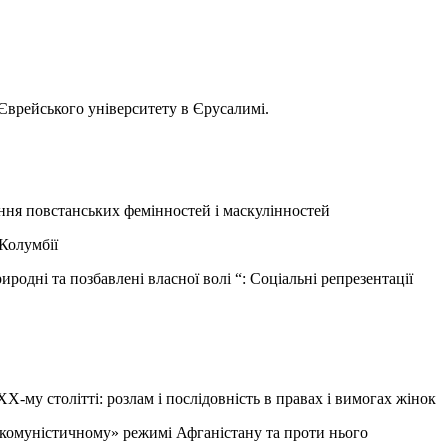
 Єврейського університету в Єрусалимі.
ання повстанських фемінностей і маскулінностей
Колумбії
одні та позбавлені власної волі “: Соціальні репрезентації
ХХ-му столітті: розлам і послідовність в правах і вимогах жінок
 «комуністичному» режимі Афганістану та проти нього