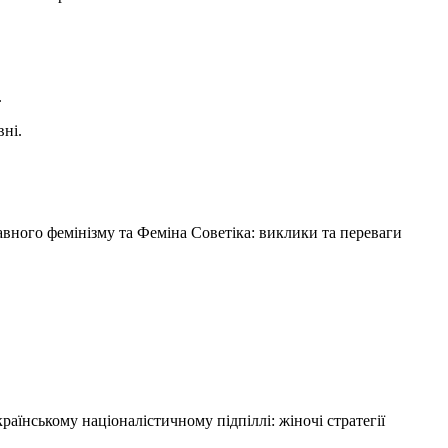
.
вні.
ржавного фемінізму та Феміна Советіка: виклики та переваги
раїнському націоналістичному підпіллі: жіночі стратегії