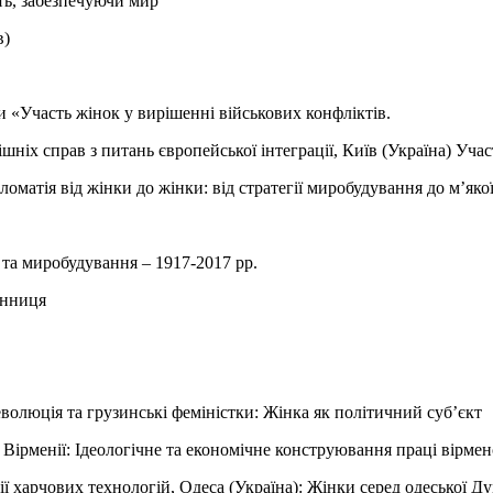
ть, забезпечуючи мир
в)
и «Участь жінок у вирішенні військових конфліктів.
шніх справ з питань європейської інтеграції, Київ (Україна) Учас
матія від жінки до жінки: від стратегії миробудування до м’якої 
та миробудування – 1917-2017 рр.
енниця
революція та грузинські феміністки: Жінка як політичний суб’єкт
 Вірменії: Ідеологічне та економічне конструювання праці вірме
мії харчових технологій, Одеса (Україна): Жінки серед одеської Д