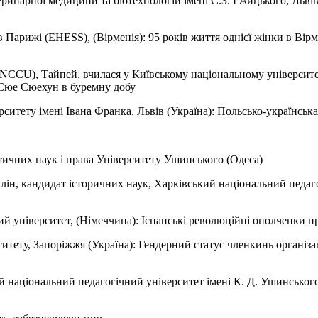
еринарної медицини та біотехнологій імені С.З. Гжицького, Львів 
в Парижі (EHESS), (Вірменія): 95 років життя однієї жінки в Вірме
NCCU), Тайпей, вчилася у Київському національному університет
: Сюе Сюехун в буремну добу
рситету імені Івана Франка, Львів (Україна): Польсько-українськ
літичних наук і права Університету Ушинського (Одеса)
лін, кандидат історичних наук, Харківський національний педаго
ський університет, (Німеччина): Іспанські революційні ополченки 
ситету, Запоріжжя (Україна): Гендерний статус членкинь організа
й національний педагогічний університет імені К. Д. Ушинського