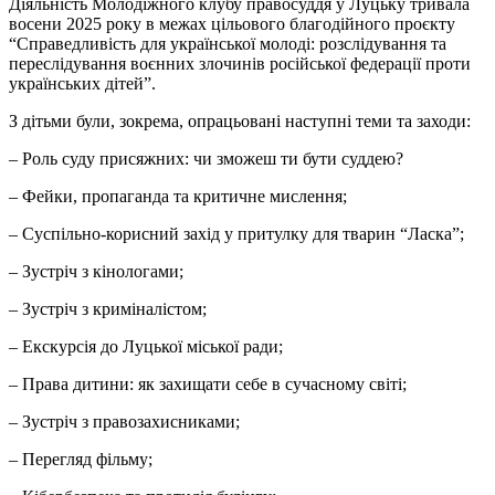
Діяльність Молодіжного клубу правосуддя у Луцьку тривала
восени 2025 року в межах цільового благодійного проєкту
“Справедливість для української молоді: розслідування та
переслідування воєнних злочинів російської федерації проти
українських дітей”.
З дітьми були, зокрема, опрацьовані наступні теми та заходи:
– Роль суду присяжних: чи зможеш ти бути суддею?
– Фейки, пропаганда та критичне мислення;
– Суспільно-корисний захід у притулку для тварин “Ласка”;
– Зустріч з кінологами;
– Зустріч з криміналістом;
– Екскурсія до Луцької міської ради;
– Права дитини: як захищати себе в сучасному світі;
– Зустріч з правозахисниками;
– Перегляд фільму;