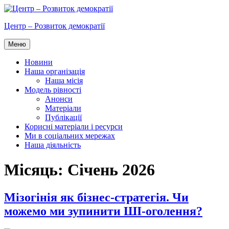
Перейти
до
Центр – Розвиток демократії
вмісту
Меню
Новини
Наша організація
Наша місія
Модель рівності
Анонси
Матеріали
Публікації
Корисні матеріали і ресурси
Ми в соціальних мережах
Наша діяльність
Місяць:
Січень 2026
Мізогінія як бізнес-стратегія. Чи
можемо ми зупинити ШІ-оголення?