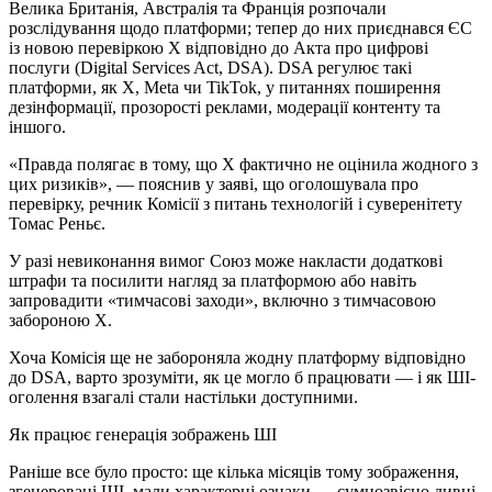
Велика Британія, Австралія та Франція розпочали
розслідування щодо платформи; тепер до них приєднався ЄС
із новою перевіркою X відповідно до Акта про цифрові
послуги (Digital Services Act, DSA). DSA регулює такі
платформи, як X, Meta чи TikTok, у питаннях поширення
дезінформації, прозорості реклами, модерації контенту та
іншого.
«Правда полягає в тому, що X фактично не оцінила жодного з
цих ризиків», — пояснив у заяві, що оголошувала про
перевірку, речник Комісії з питань технологій і суверенітету
Томас Реньє.
У разі невиконання вимог Союз може накласти додаткові
штрафи та посилити нагляд за платформою або навіть
запровадити «тимчасові заходи», включно з тимчасовою
забороною X.
Хоча Комісія ще не забороняла жодну платформу відповідно
до DSA, варто зрозуміти, як це могло б працювати — і як ШІ-
оголення взагалі стали настільки доступними.
Як працює генерація зображень ШІ
Раніше все було просто: ще кілька місяців тому зображення,
згенеровані ШІ, мали характерні ознаки — сумнозвісно дивні