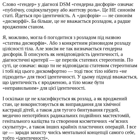
Слово «гендер» у діагнозі DSM «гендерна дисфорія» означає
«публічну, соціокультурну або життєву роль». Це НЕ синонім
статі. Йдеться про ідентичність. А «дисфорія» — не синонім
«дисморфії». Ба більше, це не вважається розладом, а радше
вродженим станом.
Я, можливо, могла б погодитися з розладом під назвою
«статева дисморфія». Або з конкретним різновидом розладу
цілісності тіла. Але зовсім не так визначається гендерна
дисфорія. Її описують як невідповідність ідентичності, а
діагностичні критерії — це перелік статевих стереотипів. По
суті, це означає: якщо ти не відповідаєш статевим стереотипам
і тобі від цього дискомфортно — тоді твоє тіло нібито «не
підходить» для твоєї ідентичності. У цьому підході вважається,
що ідентичність є вродженою, а тіло може бути
«неправильним» для цієї ідентичності.
І оскільки це не класифікується як розлад, а як вроджений
стан, це використовується як виправдання для хімічної
кастрації дітей, а також для тугого бинтування грудей,
медично непотрібних радикальних подвійних мастектомій,
генітального каліцтва та створення косметичних «м’ясних
скульптур», а також інших крайніх пластичних операцій. І все
це — заради захисту чиєїсь ментальної концепції самого себе,
тобто «ідентичності».