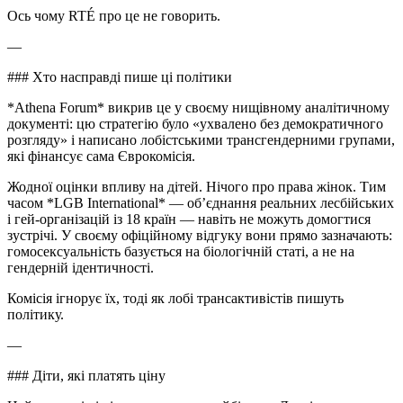
Ось чому RTÉ про це не говорить.
—
### Хто насправді пише ці політики
*Athena Forum* викрив це у своєму нищівному аналітичному
документі: цю стратегію було «ухвалено без демократичного
розгляду» і написано лобістськими трансгендерними групами,
які фінансує сама Єврокомісія.
Жодної оцінки впливу на дітей. Нічого про права жінок. Тим
часом *LGB International* — об’єднання реальних лесбійських
і гей-організацій із 18 країн — навіть не можуть домогтися
зустрічі. У своєму офіційному відгуку вони прямо зазначають:
гомосексуальність базується на біологічній статі, а не на
гендерній ідентичності.
Комісія ігнорує їх, тоді як лобі трансактивістів пишуть
політику.
—
### Діти, які платять ціну