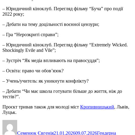
– Юридичний кіноклуб. Перегляд фільму “Буча” про події
2022 року;
– Дебати на тему доцільності воєнної цензури;
– Гра “Нерозкриті справи”;
– Юридичний кіноклуб. Перегляд фільму “Extremely Wicked.
Shockingly Evile and Vile”;
– Зустріч “Як медіа впливають на правосуддя”;
– Освіта: право чи обов’язок?
– Учень/учитель: як уникнути конфлікту?
– Дебати “Чи має школа готувати більше до життя, ніж до
тестів?”.
Проєкт тривав також для молоді міст
Кропивницький
, Львів,
Луцьк.
Автор
Оприлюднено
Категорії
Семенюк Євгенія
21.01.2026
09.07.2026
Гендерна