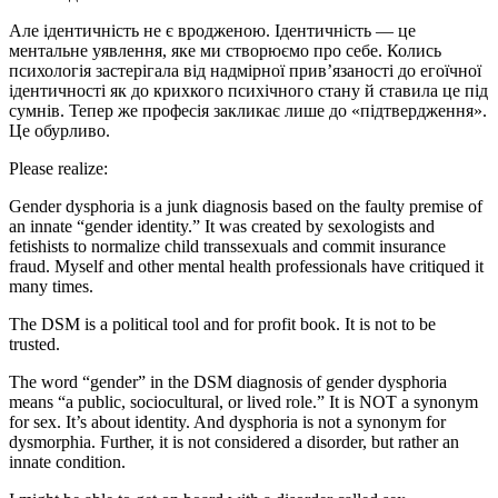
Але ідентичність не є вродженою. Ідентичність — це
ментальне уявлення, яке ми створюємо про себе. Колись
психологія застерігала від надмірної прив’язаності до егоїчної
ідентичності як до крихкого психічного стану й ставила це під
сумнів. Тепер же професія закликає лише до «підтвердження».
Це обурливо.
Please realize:
Gender dysphoria is a junk diagnosis based on the faulty premise of
an innate “gender identity.” It was created by sexologists and
fetishists to normalize child transsexuals and commit insurance
fraud. Myself and other mental health professionals have critiqued it
many times.
The DSM is a political tool and for profit book. It is not to be
trusted.
The word “gender” in the DSM diagnosis of gender dysphoria
means “a public, sociocultural, or lived role.” It is NOT a synonym
for sex. It’s about identity. And dysphoria is not a synonym for
dysmorphia. Further, it is not considered a disorder, but rather an
innate condition.