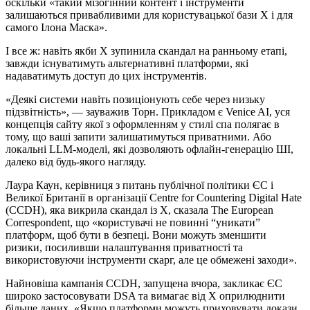
оскільки «такий мізогінний контент і інструменти
залишаються привабливими для користувацької бази X і для
самого Ілона Маска».
І все ж: навіть якби X зупинила скандал на ранньому етапі,
завжди існуватимуть альтернативні платформи, які
надаватимуть доступ до цих інструментів.
«Деякі системи навіть позиціонують себе через низьку
підзвітність», — зауважив Торн. Прикладом є Venice AI, уся
концепція сайту якої з оформленням у стилі спа полягає в
тому, що ваші запити залишатимуться приватними. Або
локальні LLM-моделі, які дозволяють офлайн-генерацію ШІ,
далеко від будь-якого нагляду.
Лаура Каун, керівниця з питань публічної політики ЄС і
Великої Британії в організації Centre for Countering Digital Hate
(CCDH), яка викрила скандал із X, сказала The European
Correspondent, що «користувачі не повинні “уникати”
платформ, щоб бути в безпеці. Вони можуть зменшити
ризики, посиливши налаштування приватності та
використовуючи інструменти скарг, але це обмежені заходи».
Найновіша кампанія CCDH, запущена вчора, закликає ЄС
широко застосовувати DSA та вимагає від X оприлюднити
більше даних. «Якщо платформи можуть приховувати докази,