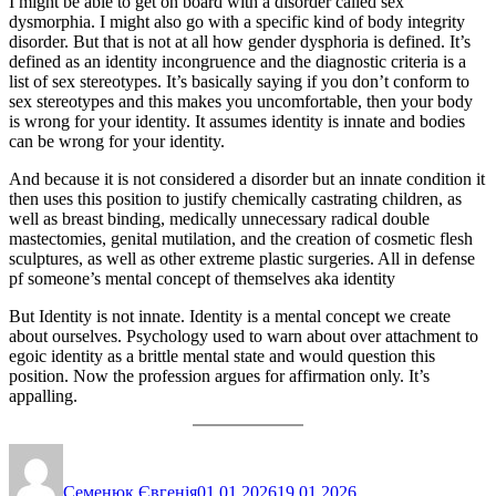
I might be able to get on board with a disorder called sex
dysmorphia. I might also go with a specific kind of body integrity
disorder. But that is not at all how gender dysphoria is defined. It’s
defined as an identity incongruence and the diagnostic criteria is a
list of sex stereotypes. It’s basically saying if you don’t conform to
sex stereotypes and this makes you uncomfortable, then your body
is wrong for your identity. It assumes identity is innate and bodies
can be wrong for your identity.
And because it is not considered a disorder but an innate condition it
then uses this position to justify chemically castrating children, as
well as breast binding, medically unnecessary radical double
mastectomies, genital mutilation, and the creation of cosmetic flesh
sculptures, as well as other extreme plastic surgeries. All in defense
pf someone’s mental concept of themselves aka identity
But Identity is not innate. Identity is a mental concept we create
about ourselves. Psychology used to warn about over attachment to
egoic identity as a brittle mental state and would question this
position. Now the profession argues for affirmation only. It’s
appalling.
Автор
Оприлюднено
Категорії
Семенюк Євгенія
01.01.2026
19.01.2026