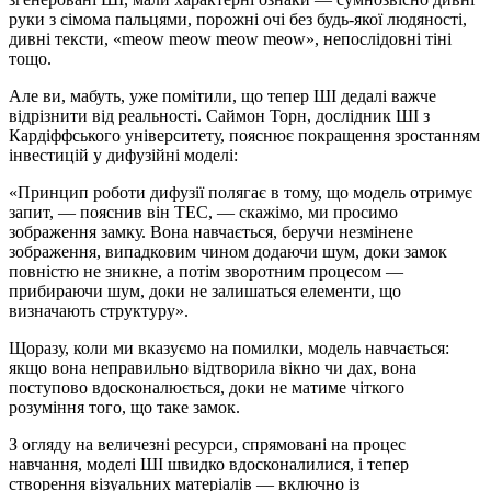
руки з сімома пальцями, порожні очі без будь-якої людяності,
дивні тексти, «meow meow meow meow», непослідовні тіні
тощо.
Але ви, мабуть, уже помітили, що тепер ШІ дедалі важче
відрізнити від реальності. Саймон Торн, дослідник ШІ з
Кардіффського університету, пояснює покращення зростанням
інвестицій у дифузійні моделі:
«Принцип роботи дифузії полягає в тому, що модель отримує
запит, — пояснив він TEC, — скажімо, ми просимо
зображення замку. Вона навчається, беручи незмінене
зображення, випадковим чином додаючи шум, доки замок
повністю не зникне, а потім зворотним процесом —
прибираючи шум, доки не залишаться елементи, що
визначають структуру».
Щоразу, коли ми вказуємо на помилки, модель навчається:
якщо вона неправильно відтворила вікно чи дах, вона
поступово вдосконалюється, доки не матиме чіткого
розуміння того, що таке замок.
З огляду на величезні ресурси, спрямовані на процес
навчання, моделі ШІ швидко вдосконалилися, і тепер
створення візуальних матеріалів — включно із