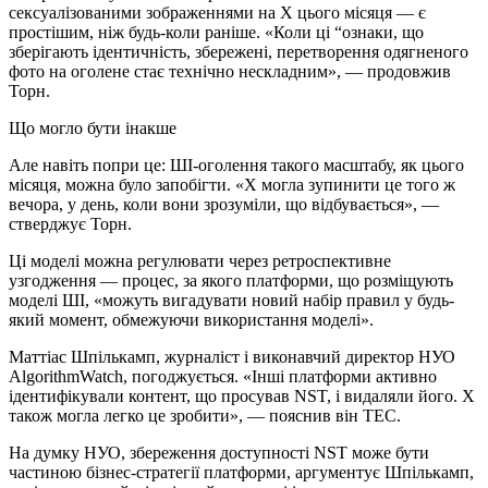
сексуалізованими зображеннями на X цього місяця — є
простішим, ніж будь-коли раніше. «Коли ці “ознаки, що
зберігають ідентичність, збережені, перетворення одягненого
фото на оголене стає технічно нескладним», — продовжив
Торн.
Що могло бути інакше
Але навіть попри це: ШІ-оголення такого масштабу, як цього
місяця, можна було запобігти. «X могла зупинити це того ж
вечора, у день, коли вони зрозуміли, що відбувається», —
стверджує Торн.
Ці моделі можна регулювати через ретроспективне
узгодження — процес, за якого платформи, що розміщують
моделі ШІ, «можуть вигадувати новий набір правил у будь-
який момент, обмежуючи використання моделі».
Маттіас Шпількамп, журналіст і виконавчий директор НУО
AlgorithmWatch, погоджується. «Інші платформи активно
ідентифікували контент, що просував NST, і видаляли його. X
також могла легко це зробити», — пояснив він TEC.
На думку НУО, збереження доступності NST може бути
частиною бізнес-стратегії платформи, аргументує Шпількамп,