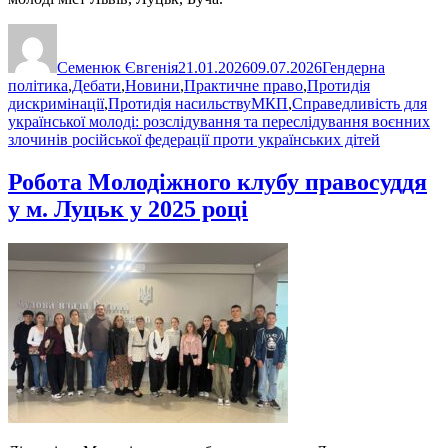
Автор
Оприлюднено
Категорії
Семенюк Євгенія
21.01.2026
09.07.2026
Гендерна
політика
,
Дебати
,
Новини
,
Практичне право
,
Протидія
Позначки
дискримінації
,
Протидія насильству
МКП
,
Справедливість для
української молоді: розслідування та переслідування воєнних
злочинів російської федерації проти українських дітей
Робота Молодіжного клубу правосуддя
у м. Луцьк у 2025 році