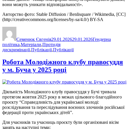
вони можуть уникати відповідальності».
Авторство фото: Stable Diffusion / Benlisquare / Wikimedia, [CC]
(http://creativecommons.org/licenses/by-sa/4.0/) BY-SA
Автор
Оприлюднено
Категорії
Семенюк Євгенія
29.01.2026
29.01.2026
Гендерна
політика
,
Матеріали
,
Протидія
дискримінації
,
Публікації
,
Публікації
Робота Молодіжного клубу правосуддя
у м. Буча у 2025 році
Діяльність Молодіжного клубу правосуддя у Бучі тривала
протягом жовтня 2025 року в межах цільового благодійного
проєкту “Справедливість для української молоді:
розслідування та переслідування воєнних злочинів російської
федерації проти українських дітей”.
Для учасників та учасниць проєкту були організовані вісім
занять на наступні теми: