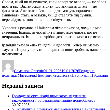
Сором, який ви відчуваєте, коли говорите вголос, — це зброя
проти вас. Вас змусили вірити, що захищати дітей — це
фанатизм. Але коли п’ятирічні діти можуть юридично
змінювати стать, а батьків, які це ставлять під сумнів,
переслідують, мовчання стає співучастю.
Учорашня розмова з Найаллом чітко показала, чому це має
значення. Більшість людей інтуїтивно відчувають, що це
неправильно. Їм лише потрібно дозволити сказати це вголос.
Ірландія сказала «ні» гендерній ідеології. Тепер ми маємо
змусити Європу почути — перш ніж вони зроблять наше «ні»
незаконним.
Автор
Оприлюднено
Категорії
Семенюк Євгенія
01.01.2026
19.01.2026
Гендерна
політика
,
Матеріали
,
Протидія насильству
,
Публікації
,
Публікації
Недавні записи
Громадські організації вимагають відхилити
законопроєкт про декриміналізацію порнобізнесу
30.07.2026
У Будапешті відбудеться медіа-майстерня з висвітлення