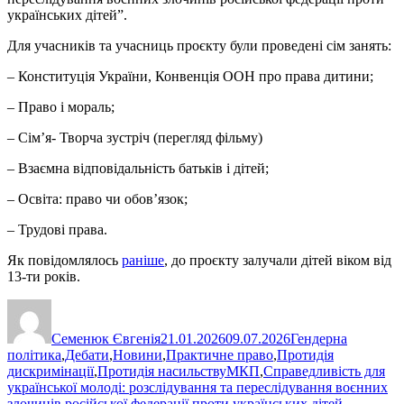
українських дітей”.
Для учасників та учасниць проєкту були проведені сім занять:
– Конституція України, Конвенція ООН про права дитини;
– Право і мораль;
– Сім’я- Творча зустріч (перегляд фільму)
– Взаємна відповідальність батьків і дітей;
– Освіта: право чи обов’язок;
– Трудові права.
Як повідомлялось
раніше
, до проєкту залучали дітей віком від
13-ти років.
Автор
Оприлюднено
Категорії
Семенюк Євгенія
21.01.2026
09.07.2026
Гендерна
політика
,
Дебати
,
Новини
,
Практичне право
,
Протидія
Позначки
дискримінації
,
Протидія насильству
МКП
,
Справедливість для
української молоді: розслідування та переслідування воєнних
злочинів російської федерації проти українських дітей