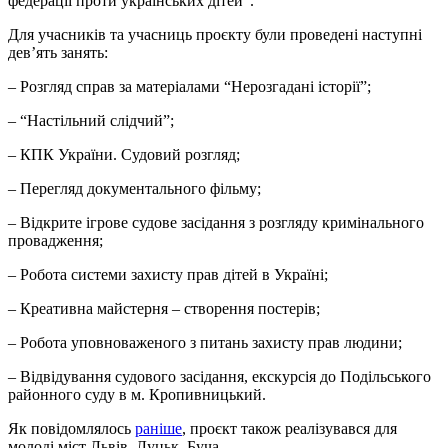
федерації проти українських дітей”.
Для учасників та учасниць проєкту були проведені наступні
дев’ять занять:
– Розгляд справ за матеріалами “Нерозгадані історії”;
– “Настільний слідчий”;
– КПК України. Судовий розгляд;
– Перегляд документального фільму;
– Відкрите ігрове судове засідання з розгляду кримінального
провадження;
– Робота системи захисту прав дітей в Україні;
– Креативна майстерня – створення постерів;
– Робота уповноваженого з питань захисту прав людини;
– Відвідування судового засідання, екскурсія до Подільського
районного суду в м. Кропивницький.
Як повідомлялось
раніше
, проєкт також реалізувався для
молоді міст Львів, Луцьк, Буча.