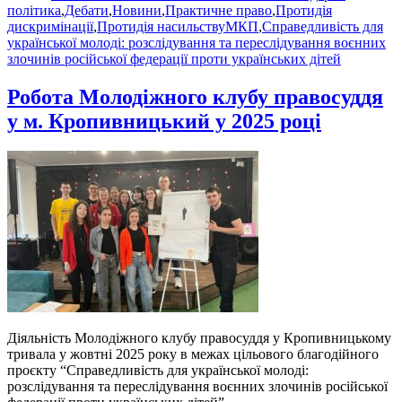
політика
,
Дебати
,
Новини
,
Практичне право
,
Протидія
Позначки
дискримінації
,
Протидія насильству
МКП
,
Справедливість для
української молоді: розслідування та переслідування воєнних
злочинів російської федерації проти українських дітей
Робота Молодіжного клубу правосуддя
у м. Кропивницький у 2025 році
Діяльність Молодіжного клубу правосуддя у Кропивницькому
тривала у жовтні 2025 року в межах цільового благодійного
проєкту “Справедливість для української молоді:
розслідування та переслідування воєнних злочинів російської