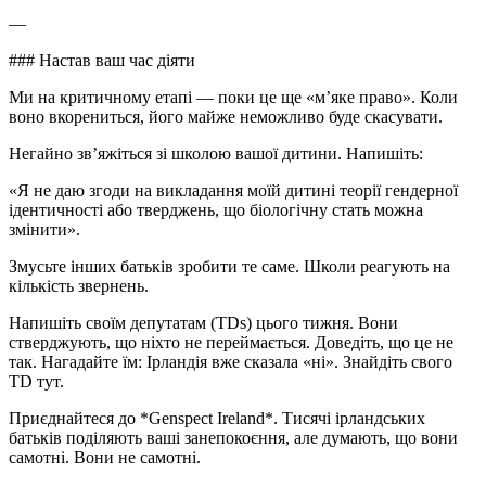
—
### Настав ваш час діяти
Ми на критичному етапі — поки це ще «м’яке право». Коли
воно вкорениться, його майже неможливо буде скасувати.
Негайно зв’яжіться зі школою вашої дитини. Напишіть:
«Я не даю згоди на викладання моїй дитині теорії гендерної
ідентичності або тверджень, що біологічну стать можна
змінити».
Змусьте інших батьків зробити те саме. Школи реагують на
кількість звернень.
Напишіть своїм депутатам (TDs) цього тижня. Вони
стверджують, що ніхто не переймається. Доведіть, що це не
так. Нагадайте їм: Ірландія вже сказала «ні». Знайдіть свого
TD тут.
Приєднайтеся до *Genspect Ireland*. Тисячі ірландських
батьків поділяють ваші занепокоєння, але думають, що вони
самотні. Вони не самотні.