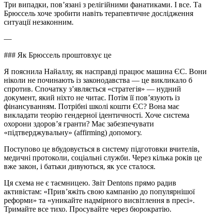
Три випадки, пов’язані з релігійними фанатиками. І все. Та
Брюссель хоче зробити навіть терапевтичне дослідження
ситуації незаконним.
—
### Як Брюссель проштовхує це
Я пояснила Найаллу, як насправді працює машина ЄС. Вони
ніколи не починають із законодавства — це викликало б
спротив. Спочатку з’являється «стратегія» — нудний
документ, який ніхто не читає. Потім її пов’язують із
фінансуванням. Потрібні школі кошти ЄС? Вона має
викладати теорію гендерної ідентичності. Хоче система
охорони здоров’я гранти? Має забезпечувати
«підтверджувальну» (affirming) допомогу.
Поступово це вбудовується в систему підготовки вчителів,
медичні протоколи, соціальні служби. Через кілька років це
вже закон, і батьки дивуються, як усе сталося.
Ця схема не є таємницею. Звіт Dentons прямо радив
активістам: «Прив’яжіть свою кампанію до популярнішої
реформи» та «уникайте надмірного висвітлення в пресі».
Тримайте все тихо. Просувайте через бюрократію.