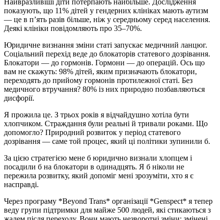
Найвразливіші діти потерпають найбільше. Дослідження
показують, що 11% дітей у гендерних клініках мають аутизм
— це в п’ять разів більше, ніж у середньому серед населення.
Деякі клініки повідомляють про 35–70%.
Юридичне визнання зміни статі запускає медичний ланцюг.
Соціальний перехід веде до блокаторів статевого дозрівання.
Блокатори — до гормонів. Гормони — до операцій. Ось що
вам не скажуть: 98% дітей, яким призначають блокатори,
переходять до прийому гормонів протилежної статі. Без
медичного втручання? 80% із них природно позбавляються
дисфорії.
Я прожила це. З трьох років я відчайдушно хотіла бути
хлопчиком. Страждання були реальні й тривали роками. Що
допомогло? Природний розвиток у період статевого
дозрівання — саме той процес, який ці політики зупинили б.
За цією стратегією мене б юридично визнали хлопцем і
посадили б на блокатори в одинадцять. Я б ніколи не
пережила розвитку, який допоміг мені зрозуміти, хто я є
насправді.
Через програму *Beyond Trans* організації *Genspect* я тепер
веду групи підтримки для майже 500 людей, які стикаються з
жалем після переходу. Вони мають незворотні зміни: змінені