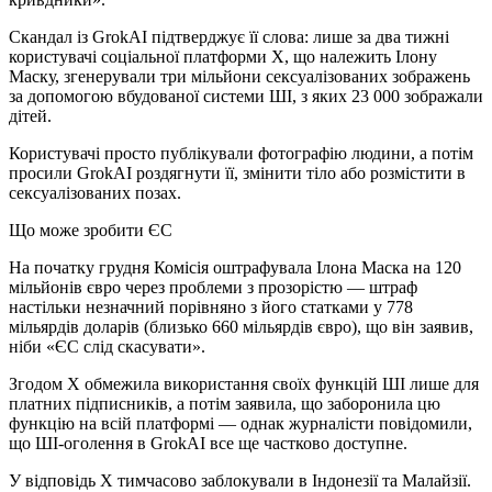
Скандал із GrokAI підтверджує її слова: лише за два тижні
користувачі соціальної платформи X, що належить Ілону
Маску, згенерували три мільйони сексуалізованих зображень
за допомогою вбудованої системи ШІ, з яких 23 000 зображали
дітей.
Користувачі просто публікували фотографію людини, а потім
просили GrokAI роздягнути її, змінити тіло або розмістити в
сексуалізованих позах.
Що може зробити ЄС
На початку грудня Комісія оштрафувала Ілона Маска на 120
мільйонів євро через проблеми з прозорістю — штраф
настільки незначний порівняно з його статками у 778
мільярдів доларів (близько 660 мільярдів євро), що він заявив,
ніби «ЄС слід скасувати».
Згодом X обмежила використання своїх функцій ШІ лише для
платних підписників, а потім заявила, що заборонила цю
функцію на всій платформі — однак журналісти повідомили,
що ШІ-оголення в GrokAI все ще частково доступне.
У відповідь X тимчасово заблокували в Індонезії та Малайзії.