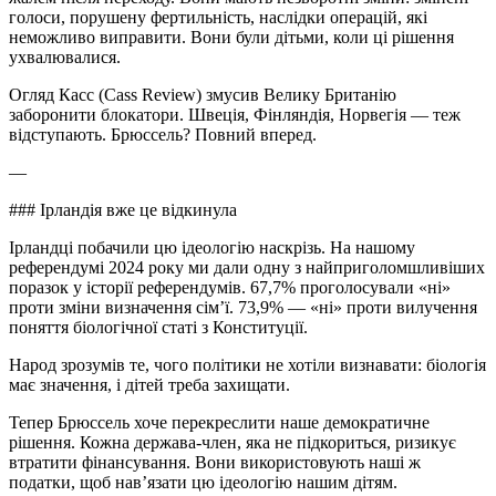
голоси, порушену фертильність, наслідки операцій, які
неможливо виправити. Вони були дітьми, коли ці рішення
ухвалювалися.
Огляд Касс (Cass Review) змусив Велику Британію
заборонити блокатори. Швеція, Фінляндія, Норвегія — теж
відступають. Брюссель? Повний вперед.
—
### Ірландія вже це відкинула
Ірландці побачили цю ідеологію наскрізь. На нашому
референдумі 2024 року ми дали одну з найприголомшливіших
поразок у історії референдумів. 67,7% проголосували «ні»
проти зміни визначення сім’ї. 73,9% — «ні» проти вилучення
поняття біологічної статі з Конституції.
Народ зрозумів те, чого політики не хотіли визнавати: біологія
має значення, і дітей треба захищати.
Тепер Брюссель хоче перекреслити наше демократичне
рішення. Кожна держава-член, яка не підкориться, ризикує
втратити фінансування. Вони використовують наші ж
податки, щоб нав’язати цю ідеологію нашим дітям.