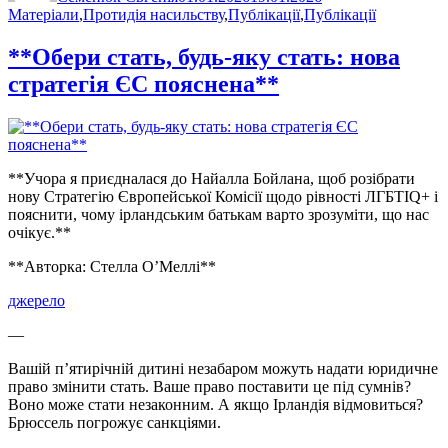
Матеріали
,
Протидія насильству
,
Публікації
,
Публікації
**Обери стать, будь-яку стать: нова
стратегія ЄС пояснена**
**Учора я приєдналася до Найалла Бойлана, щоб розібрати
нову Стратегію Європейської Комісії щодо рівності ЛГБТІQ+ і
пояснити, чому ірландським батькам варто зрозуміти, що нас
очікує.**
**Авторка: Стелла О’Меллі**
джерело
—
Вашій п’ятирічній дитині незабаром можуть надати юридичне
право змінити стать. Ваше право поставити це під сумнів?
Воно може стати незаконним. А якщо Ірландія відмовиться?
Брюссель погрожує санкціями.