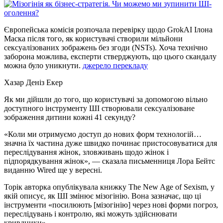
Європейська комісія розпочала перевірку щодо GrokAI Ілона
Маска після того, як користувачі створили мільйони
сексуалізованих зображень без згоди (NSTs). Хоча технічно
заборона можлива, експерти стверджують, що цього скандалу
можна було уникнути.
джерело перекладу
Хазар Деніз Екер
Як ми дійшли до того, що користувачі за допомогою вільно
доступного інструменту ШІ створювали сексуалізоване
зображення дитини кожні 41 секунду?
«Коли ми отримуємо доступ до нових форм технологій…
значна їх частина дуже швидко починає пристосовуватися для
переслідування жінок, зловживань щодо жінок і
підпорядкування жінок», — сказала письменниця Лора Бейтс
виданню Wired ще у вересні.
Торік авторка опублікувала книжку The New Age of Sexism, у
якій описує, як ШІ змінює мізогінію. Вона зазначає, що ці
інструменти «посилюють [мізогінію] через нові форми погроз,
переслідувань і контролю, які можуть здійснювати
кривдники».