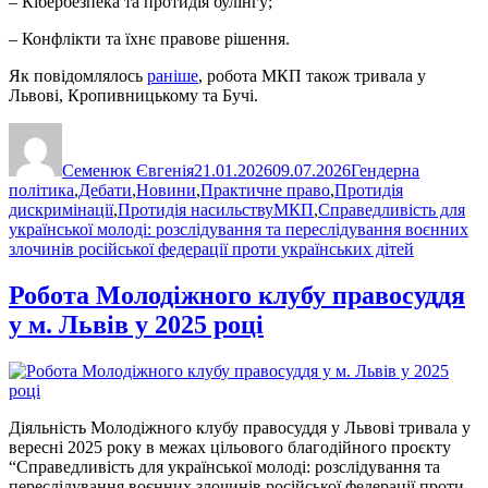
– Кібербезпека та протидія булінгу;
– Конфлікти та їхнє правове рішення.
Як повідомлялось
раніше
, робота МКП також тривала у
Львові, Кропивницькому та Бучі.
Автор
Оприлюднено
Категорії
Семенюк Євгенія
21.01.2026
09.07.2026
Гендерна
політика
,
Дебати
,
Новини
,
Практичне право
,
Протидія
Позначки
дискримінації
,
Протидія насильству
МКП
,
Справедливість для
української молоді: розслідування та переслідування воєнних
злочинів російської федерації проти українських дітей
Робота Молодіжного клубу правосуддя
у м. Львів у 2025 році
Діяльність Молодіжного клубу правосуддя у Львові тривала у
вересні 2025 року в межах цільового благодійного проєкту
“Справедливість для української молоді: розслідування та
переслідування воєнних злочинів російської федерації проти