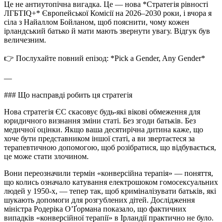
Це не антиутопічна вигадка. Це — нова *Стратегія рівності
ЛГБТІQ+* Європейської Комісії на 2026–2030 роки, і вчора я
сіла з Найаллом Бойланом, щоб пояснити, чому кожен
ірландський батько й мати мають звернути увагу. Відгук був
величезним.
👉 Послухайте повний епізод: *Pick a Gender, Any Gender*
—
### Що насправді робить ця стратегія
Нова стратегія ЄС скасовує будь-які вікові обмеження для
юридичного визнання зміни статі. Без згоди батьків. Без
медичної оцінки. Якщо ваша десятирічна дитина каже, що
хоче бути представником іншої статі, а ви звертаєтеся за
терапевтичною допомогою, щоб розібратися, що відбувається,
це може стати злочином.
Вони переозначили термін «конверсійна терапія» — поняття,
що колись означало катування електрошоком гомосексуальних
людей у 1950-х, — тепер так, щоб криміналізувати батьків, які
шукають допомоги для розгублених дітей. Дослідження
міністра Родеріка О’Ґормана показало, що фактичних
випадків «конверсійної терапії» в Ірландії практично не було.