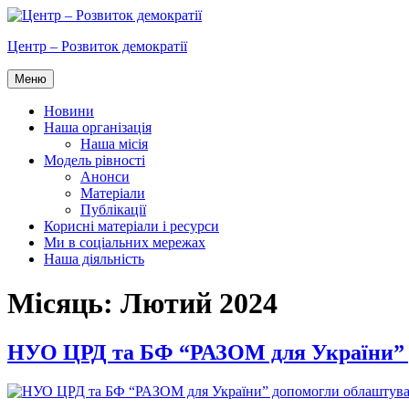
Перейти
до
Центр – Розвиток демократії
вмісту
Меню
Новини
Наша організація
Наша місія
Модель рівності
Анонси
Матеріали
Публікації
Корисні матеріали і ресурси
Ми в соціальних мережах
Наша діяльність
Місяць:
Лютий 2024
НУО ЦРД та БФ “РАЗОМ для України” 