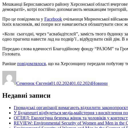
Мешканці Бериславського району Херсонської області вчергов
демократії», котрі постійно допомагають мешканцям територій,
Про це повідомила у
Facebook
очільниця Мирненської військово
їхніх власників, які попри все намагаються облаштувати своє ж
«Коли сьогодні, через “асвабадітєлєй”, замість твого будинку з
одно прагнеш навести лад на подвір’ї , відбудувати свій дім. В
Передаю слова вдячності Благодійному фонду “РАЗОМ” та Грома
Головата.
Раніше
повідомлялося
, що на Херсонщину передали побутову те
Автор
Оприлюднено
Категорії
Семенюк Євгенія
01.02.2024
01.02.2024
Новини
Недавні записи
Громадські організації вимагають відхилити законопроєк
У Будапешті відбудеться медіа-майстерня з висвітлення п
ОГЛЯД: Екологічна безпека жінок та чоловіків у контексті
REVIEW: Environmental Security of Women and Men in the Con