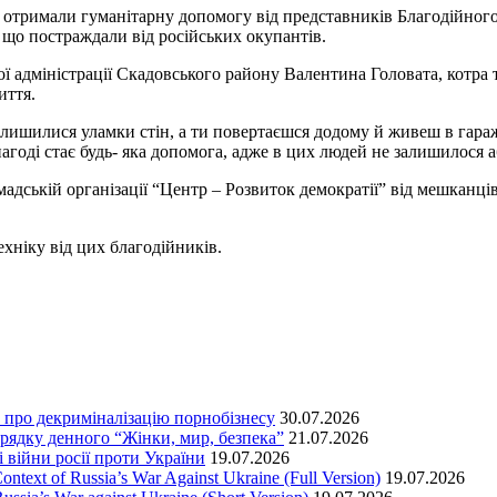
е отримали гуманітарну допомогу від представників Благодійно
 що постраждали від російських окупантів.
ї адміністрації Скадовського району Валентина Головата, котр
иття.
алишилися уламки стін, а ти повертаєшся додому й живеш в гаражі,
 нагоді стає будь- яка допомога, адже в цих людей не залишилося 
дській організації “Центр – Розвиток демократії” від мешканц
хніку від цих благодійників.
т про декриміналізацію порнобізнесу
30.07.2026
орядку денного “Жінки, мир, безпека”
21.07.2026
 війни росії проти України
19.07.2026
text of Russia’s War Against Ukraine (Full Version)
19.07.2026