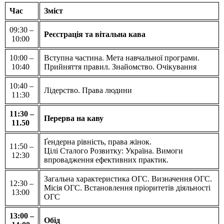
Час
Зміст
09:30 –
Реєстрація та вітальна кава
10:00
10:00 –
Вступна частина. Мета навчальної програми.
10:40
Прийняття правил. Знайомство. Очікування
10:40 –
Лідерство. Права людини
11:30
11:30 –
Перерва на каву
11.50
Ґендерна рівність, права жінок.
11:50 –
Цілі Сталого Розвитку: Україна. Вимоги
12:30
впровадження ефективних практик.
Загальна характеристика ОГС. Визначення ОГС.
12:30 –
Місія ОГС. Встановлення пріоритетів діяльності
13:00
ОГС
13:00 –
Обід