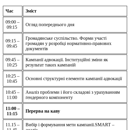
Час
Зміст
09:00 –
Огляд попереднього дня
09:15
Громадянське суспільство. Форми участі
09:15 –
громадян у розробці нормативно-правових
09:45
документів
09:45 –
Кампанії адвокації. Інституційні зміни як
10:25
результат таких кампаній
10:25 –
Основні структурні елементи кампанії адвокації
10:45
10:45 –
Аналіз проблеми і його складові з урахуванням
11:00
ґендерного компоненту
11:00 –
Перерва на каву
11:15
11.15 –
Вибір і формування мети кампанії.SMART –
11.45
аналіз