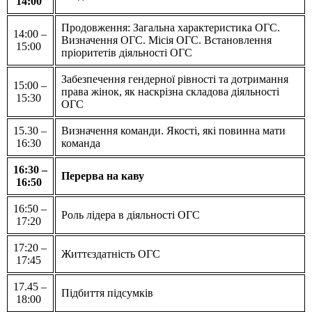
14:00
Продовження: Загальна характеристика ОГС.
14:00 –
Визначення ОГС. Місія ОГС. Встановлення
15:00
пріоритетів діяльності ОГС
Забезпечення гендерної рівності та дотримання
15:00 –
права жінок, як наскрізна складова діяльності
15:30
ОГС
15.30 –
Визначення команди. Якості, які повинна мати
16:30
команда
16:30 –
Перерва на каву
16:50
16:50 –
Роль лідера в діяльності ОГС
17:20
17:20 –
Життєздатність ОГС
17:45
17.45 –
Підбиття підсумків
18:00