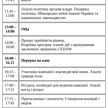
Аналіз політики органів влади. Ґендерна
11:45 –
політика. Міжнародні зобов’язання України та
13:00
національне законодавство
13:00 –
Обід
14:00
Процес прийняття рішень.
14:00 –
Розробка програм, планів дій з врахуванням
16:00
заключних зауважень CEDAW
16:00 –
Перерва на каву
16.15
16:15 –
Учасники кампанії і взаємодія між ними. Аналіз
17:00
гравців поля
17:00 –
Ресурси, необхідні для ведення кампанії. Аналіз
17:15
вигід і витрат
17:15 –
Прихильники і опоненти. Створення коаліцій і
17:45
мереж