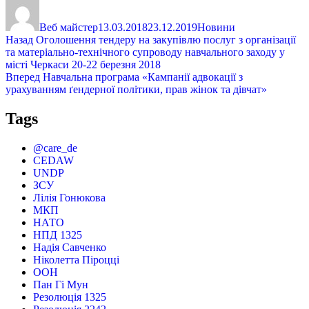
Автор
Оприлюднено
Категорії
Веб майстер
13.03.2018
23.12.2019
Новини
Навігація
Попередній
Назад
Оголошення тендеру на закупівлю послуг з організації
запис:
та матеріально-технічного супроводу навчального заходу у
записів
місті Черкаси 20-22 березня 2018
Наступний
Вперед
Навчальна програма «Кампанії адвокації з
запис:
урахуванням ґендерної політики, прав жінок та дівчат»
Tags
@care_de
CEDAW
UNDP
ЗСУ
Лілія Гонюкова
МКП
НАТО
НПД 1325
Надія Савченко
Ніколетта Піроцці
ООН
Пан Гі Мун
Резолюція 1325