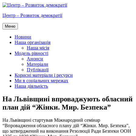
Перейти
до
Центр – Розвиток демократії
вмісту
Меню
Новини
Наша організація
Наша місія
Модель рівності
Анонси
Матеріали
Публікації
Корисні матеріали і ресурси
Ми в соціальних мережах
Наша діяльність
На Львівщині впроваджують обласний
план дій “Жінки. Мир. Безпека”
На Львівщині стартував Міжнародний семінар
“Впровадження обласного плану дій “Жінки. Мир. Безпека”,
що затверджений на виконання Резолюції Ради Безпеки ООН