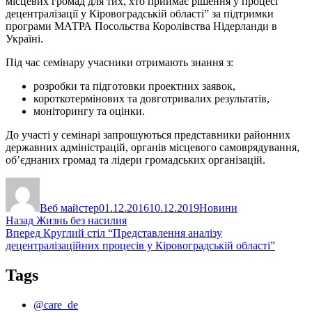
місцевих громад для тих, хто приймає рішення у процесі
децентралізації у Кіровоградській області” за підтримки
програми МАТРА Посольства Королівства Нідерланди в
Україні.
Під час семінару учасники отримають знання з:
розробки та підготовки проектних заявок,
короткотермінових та довготривалих результатів,
моніторингу та оцінки.
До участі у семінарі запрошуються представники районних
державних адміністрацій, органів місцевого самоврядування,
об’єднаних громад та лідери громадських організацій.
Автор
Оприлюднено
Категорії
Веб майстер
01.12.2016
10.12.2019
Новини
Навігація
Попередній
Назад
Жизнь без насилия
запис:
Наступний
Вперед
Круглий стіл “Представлення аналізу
записів
запис:
децентралізаційних процесів у Кіровоградській області”
Tags
@care_de