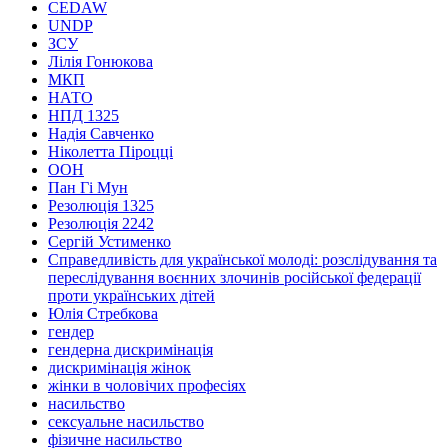
CEDAW
UNDP
ЗСУ
Лілія Гонюкова
МКП
НАТО
НПД 1325
Надія Савченко
Ніколетта Піроцці
ООН
Пан Гі Мун
Резолюція 1325
Резолюція 2242
Сергій Устименко
Справедливість для української молоді: розслідування та
переслідування воєнних злочинів російської федерації
проти українських дітей
Юлія Стребкова
гендер
гендерна дискримінація
дискримінація жінок
жінки в чоловічих професіях
насильство
сексуальне насильство
фізичне насильство