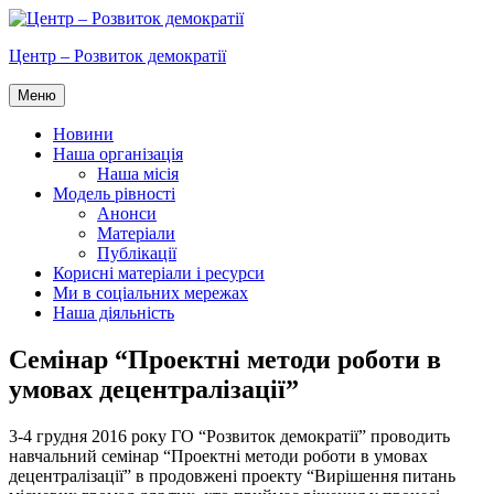
Перейти
до
Центр – Розвиток демократії
вмісту
Меню
Новини
Наша організація
Наша місія
Модель рівності
Анонси
Матеріали
Публікації
Корисні матеріали і ресурси
Ми в соціальних мережах
Наша діяльність
Семінар “Проектні методи роботи в
умовах децентралізації”
3-4 грудня 2016 року ГО “Розвиток демократії” проводить
навчальний семінар “Проектні методи роботи в умовах
децентралізації” в продовжені проекту “Вирішення питань