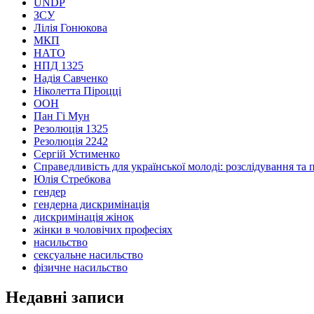
UNDP
ЗСУ
Лілія Гонюкова
МКП
НАТО
НПД 1325
Надія Савченко
Ніколетта Піроцці
ООН
Пан Гі Мун
Резолюція 1325
Резолюція 2242
Сергій Устименко
Справедливість для української молоді: розслідування та 
Юлія Стребкова
гендер
гендерна дискримінація
дискримінація жінок
жінки в чоловічих професіях
насильство
сексуальне насильство
фізичне насильство
Недавні записи