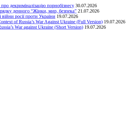
т про декриміналізацію порнобізнесу
30.07.2026
орядку денного “Жінки, мир, безпека”
21.07.2026
 війни росії проти України
19.07.2026
text of Russia’s War Against Ukraine (Full Version)
19.07.2026
ssia’s War against Ukraine (Short Version)
19.07.2026