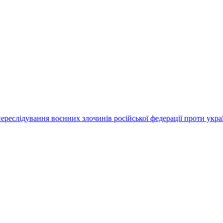
переслідування воєнних злочинів російської федерації проти укра