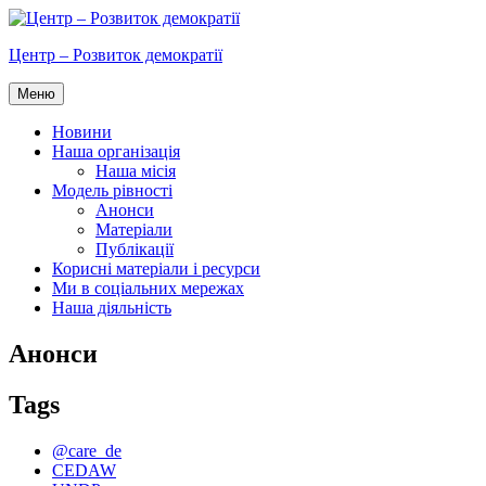
Перейти
до
Центр – Розвиток демократії
вмісту
Меню
Новини
Наша організація
Наша місія
Модель рівності
Анонси
Матеріали
Публікації
Корисні матеріали і ресурси
Ми в соціальних мережах
Наша діяльність
Анонси
Tags
@care_de
CEDAW