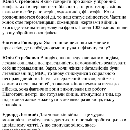
Юлія Стребкова:
Якщо говорити про жінок у збройних
конфліктах і в періоди нестабільності, то ця категорія жінок
включає в себе репортерів, художників, філософів. Коли
розпочинаються боцові дії, то наш статус змінюється. Частина
жінок стає переселенцями, біженцями, жертвами війни, а
хтось іде захищати державу на фронт. Понад 1000 жінок пішли
у зону збройного конфлікта.
Євгения Гончарук:
Яке становище жінки можливе в
професіях, де необхідно демонструвати фізичну силу?
Юлія Стребкова:
В подіях, що передували даним подіям,
лежала соціальна несправедливість, неможливість реалізувати
себе як громадянина. Зараз, коли жінки з батальйонів були
легалізовані під МВС, то знову стикнулися з соціальною
несправедливістю. Існує затверджений список, майже з
семиста спеціальностей, за якими жінок неможна взяти до
війська, хоча фактично вони виконували цю роботу.
Підготовчі центрі, що готували бійців, зіткнулися з тим, що
підготовка жінок може бути в декілька разів вища, ніж у
чоловіків.
Едвард Лозовий:
Для чоловіків війна — це чудова
можливість реалізуватися для тих, хто не зміг зробити цього в
цивільному житті. А що спонукає жінок, якась