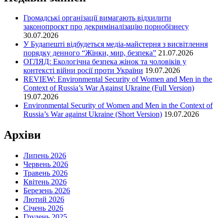
Громадські організації вимагають відхилити
законопроєкт про декриміналізацію порнобізнесу
30.07.2026
У Будапешті відбудеться медіа-майстерня з висвітлення
порядку денного “Жінки, мир, безпека”
21.07.2026
ОГЛЯД: Екологічна безпека жінок та чоловіків у
контексті війни росії проти України
19.07.2026
REVIEW: Environmental Security of Women and Men in the
Context of Russia’s War Against Ukraine (Full Version)
19.07.2026
Environmental Security of Women and Men in the Context of
Russia’s War against Ukraine (Short Version)
19.07.2026
Архіви
Липень 2026
Червень 2026
Травень 2026
Квітень 2026
Березень 2026
Лютий 2026
Січень 2026
Грудень 2025