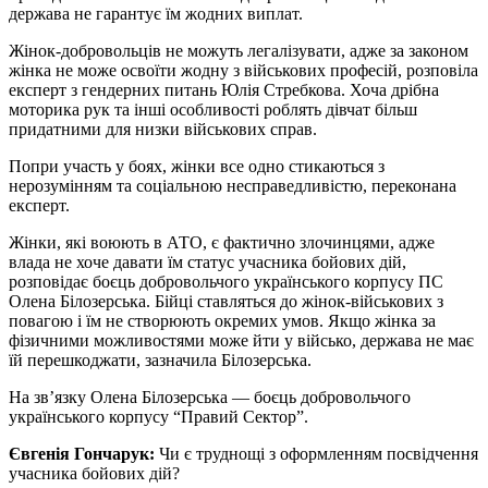
держава не гарантує їм жодних виплат.
Жінок-добровольців не можуть легалізувати, адже за законом
жінка не може освоїти жодну з військових професій, розповіла
експерт з гендерних питань Юлія Стребкова. Хоча дрібна
моторика рук та інші особливості роблять дівчат більш
придатними для низки військових справ.
Попри участь у боях, жінки все одно стикаються з
нерозумінням та соціальною несправедливістю, переконана
експерт.
Жінки, які воюють в АТО, є фактично злочинцями, адже
влада не хоче давати їм статус учасника бойових дій,
розповідає боєць добровольчого українського корпусу ПС
Олена Білозерська. Бійці ставляться до жінок-військових з
повагою і їм не створюють окремих умов. Якщо жінка за
фізичними можливостями може йти у військо, держава не має
їй перешкоджати, зазначила Білозерська.
На зв’язку Олена Білозерська — боєць добровольчого
українського корпусу “Правий Сектор”.
Євгенія Гончарук:
Чи є труднощі з оформленням посвідчення
учасника бойових дій?