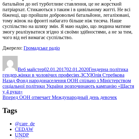
батальйон до неї турботливе ставлення, це не жорсткий
патріархат. Стикаються з таким і в цивільному житті. Не всі
біженці, що пройшли добровольчі батальйони, легалізовані,
тому жінок на фронті набагато більше ніж тисяча. Наше
суспільство на шляху змін. Я маю надію, що людина матиме
змогу реалізуватися згідно зі своїми здібностями, а не за тим,
чого від неї вимагає суспільство.
Джерело:
Громадське радіо
Автор
Оприлюднено
Категорії
Позн
Веб майстер
02.01.2017
02.01.2020
Гендерна політика
гендер
,
жінки в чоловічих професіях
,
ЗСУ
,
Юлія Стребкова
Навігація
Попередній
Назад
Фонд народонаселення ООН спільно з Міністерством
запис:
соціальної політики України розпочинають кампанію «Щастя
записів
у 4 руки»
Наступний
Вперед
ООН отмечает Международный день девочек
запис:
Tags
@care_de
CEDAW
UNDP