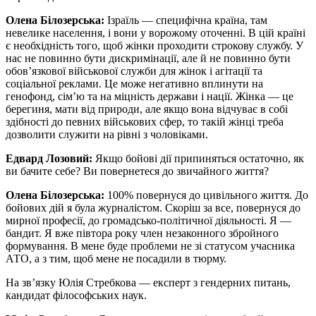
Олена Білозерська:
Ізраїль — специфічна країна, там
невелике населення, і вони у ворожому оточенні. В цій країні
є необхідність того, щоб жінки проходити строкову службу. У
нас не повинно бути дискримінації, але й не повинно бути
обов’язкової військової служби для жінок і агітації та
соціальної реклами. Це може негативно вплинути на
генофонд, сім’ю та на міцність держави і нації. Жінка — це
берегиня, мати від природи, але якщо вона відчуває в собі
здібності до певних військових сфер, то такій жінці треба
дозволити служити на рівні з чоловіками.
Едвард Лозовий:
Якщо бойові дії припиняться остаточно, як
ви бачите себе? Ви повернетеся до звичайного життя?
Олена Білозерська:
100% повернуся до цивільного життя. До
бойових дій я була журналістом. Скоріш за все, повернуся до
мирної професії, до громадсько-політичної діяльності. Я —
бандит. Я вже півтора року член незаконного збройного
формування. В мене буде проблеми не зі статусом учасника
АТО, а з тим, щоб мене не посадили в тюрму.
На зв’язку Юлія Стребкова — експерт з гендерних питань,
кандидат філософських наук.