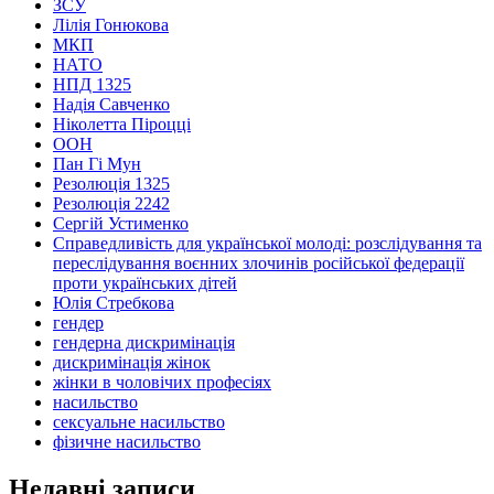
ЗСУ
Лілія Гонюкова
МКП
НАТО
НПД 1325
Надія Савченко
Ніколетта Піроцці
ООН
Пан Гі Мун
Резолюція 1325
Резолюція 2242
Сергій Устименко
Справедливість для української молоді: розслідування та
переслідування воєнних злочинів російської федерації
проти українських дітей
Юлія Стребкова
гендер
гендерна дискримінація
дискримінація жінок
жінки в чоловічих професіях
насильство
сексуальне насильство
фізичне насильство
Недавні записи