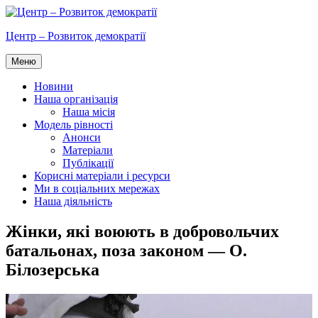
Перейти
до
Центр – Розвиток демократії
вмісту
Меню
Новини
Наша організація
Наша місія
Модель рівності
Анонси
Матеріали
Публікації
Корисні матеріали і ресурси
Ми в соціальних мережах
Наша діяльність
Жінки, які воюють в добровольчих
батальонах, поза законом — О.
Білозерська