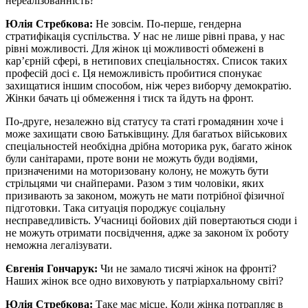
нереалізованність?
Юлія Стребкова:
Не зовсім. По-перше, гендерна
стратифікація суспільства. У нас не лише рівні права, у нас
рівні можливості. Для жінок ці можливості обмежені в
кар’єрній сфері, в нетипових спеціальностях. Список таких
професій досі є. Ця неможливість пробитися спонукає
захищатися іншим способом, ніж через виборчу демократію.
Жінки бачать ці обмеження і тиск та йдуть на фронт.
По-друге, незалежно від статусу та статі громадянин хоче і
може захищати свою Батьківщину. Для багатьох військових
спеціальностей необхідна дрібна моторика рук, багато жінок
були санітарами, проте вони не можуть буди водіями,
призначеними на моторизовану колону, не можуть бути
стрільцями чи снайперами. Разом з тим чоловіки, яких
призивають за законом, можуть не мати потрібної фізичної
підготовки. Така ситуація породжує соціальну
несправедливість. Учасниці бойових дій повертаються сюди i
не можуть отримати посвідчення, адже за законом їх роботу
неможна легалізувати.
Євгенія Гончарук:
Чи не замало тисячі жінок на фронті?
Наших жінок все одно виховують у патріархальному світі?
Юлія Стребкова:
Таке має місце. Коли жінка потрапляє в