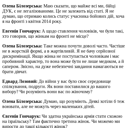
Олена Білозерська:
Маю сказати, що майже всі ми, бійці
ДУК, є не легалізованими. Це не залежить від статі. Я не
думаю, що отримаю колись статус учасника бойових дій, хоча
я на фронті з квітня 2014 року.
Евгенія Гончарук:
А щодо ставлення чоловіків, чи були такі,
хто говорив, що жінкам на фронті не місце?
Олена Білозерська:
Таке можна почути доволі часто. Частіше
не в жорсткій формі, а в жартівливій. Я не бачу серйозної
дискримінації. Якщо жінка не поступається чоловікам і має
пробивний характер, то вона може бути не лише медиком, а й
сапером. Звісно, на дуже небезпечні завдання намагаються не
брати дівчат.
Едвард Лозовий:
До війни у вас було своє середовище
спілкування, подруги. Як вони поставилися до вашого
вибору? Чи розуміють вони вас по жіночому?
Олена Білозерська:
Думаю, що розуміють. Деякі хотіли б теж
воювати, але не можуть через маленьких дітей.
Євгенія Гончарук:
Чи здатна українська армія стати схожою
на ізраїльську? Там фактично третина жінок. Чи можемо ми
вирости до такої кількості жінок?