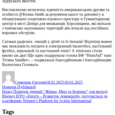
лідерських якостей.
Висловлюємо величезну вдячність американським друзям та
особисто @Kenna Smith за розуміння цього та допомогу в
облаштуванні спортивно-ігрового простору в Гуманітарному
центрі в місті Дніпрі для мешканців Херсонщини, які виїхали
з тимчасово окупованих територій або втекли від постійних
ворожих обстрілів.
Скільки радісних емоцій у дітей та їх батьків! Відтепер кожен
має можливість пограти в електронний баскетбол, настільний
футбол, аерохокей та настільний теніс! А тенісних столи
маємо аж два! Ще один подарувала голова БФ “HumAid” пані
Тетяна Sandler», – подякувала благодійникам і благодійницям
Валентина Головата.
Автор
Оприлюднено
Категорії
Семенюк Євгенія
18.02.2025
18.02.2025
Новини
,
Публікації
Навігація
Попередній
Назад
Порядок денний “Жінки, Мир та Безпека” для молоді
запис:
Наступний
Вперед
НУО «Центр – Розвиток демократії» долучається до
записів
запис:
платформи Women’s Platform for Action International
Tags