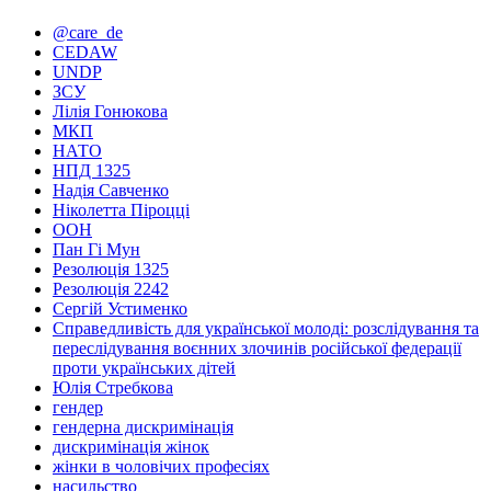
@care_de
CEDAW
UNDP
ЗСУ
Лілія Гонюкова
МКП
НАТО
НПД 1325
Надія Савченко
Ніколетта Піроцці
ООН
Пан Гі Мун
Резолюція 1325
Резолюція 2242
Сергій Устименко
Справедливість для української молоді: розслідування та
переслідування воєнних злочинів російської федерації
проти українських дітей
Юлія Стребкова
гендер
гендерна дискримінація
дискримінація жінок
жінки в чоловічих професіях
насильство