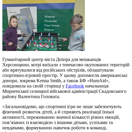
Гуманітарний центр міста Дніпра для мешканців
Херсонщини, котрі виїхали з тимчасово окупованих територій
або врятувалися від російських обстрілів, облаштували
спортивно-ігровий простір. У цьому допомогли американські
донори, зокрема Kenna Smith, а також БФ «HumAid»,
повідомила на своїй сторінці у
Facebook
начальниця
Мирненської селищної військової адміністрації Скадовського
району Валентина Головата.
«Загальновідомо, що спортивні ігри не лише забезпечують
фізичний розвиток дітей, а й сприяють реалізації їхньої
активності, переживанню значної кількості різних емоцій,
пов’язаних із взаємодією з іншими дітьми, успіхами та
невдачами, формуванню навичок роботи в команді,