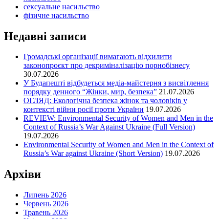
сексуальне насильство
фізичне насильство
Недавні записи
Громадські організації вимагають відхилити
законопроєкт про декриміналізацію порнобізнесу
30.07.2026
У Будапешті відбудеться медіа-майстерня з висвітлення
порядку денного “Жінки, мир, безпека”
21.07.2026
ОГЛЯД: Екологічна безпека жінок та чоловіків у
контексті війни росії проти України
19.07.2026
REVIEW: Environmental Security of Women and Men in the
Context of Russia’s War Against Ukraine (Full Version)
19.07.2026
Environmental Security of Women and Men in the Context of
Russia’s War against Ukraine (Short Version)
19.07.2026
Архіви
Липень 2026
Червень 2026
Травень 2026