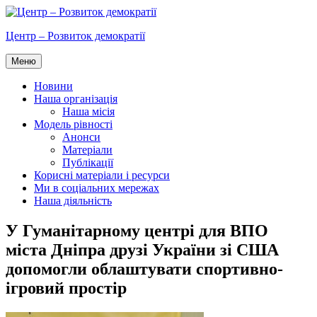
Перейти
до
Центр – Розвиток демократії
вмісту
Меню
Новини
Наша організація
Наша місія
Модель рівності
Анонси
Матеріали
Публікації
Корисні матеріали і ресурси
Ми в соціальних мережах
Наша діяльність
У Гуманітарному центрі для ВПО
міста Дніпра друзі України зі США
допомогли облаштувати спортивно-
ігровий простір