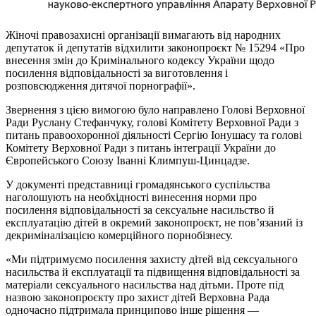
Жіночі правозахисні організації вимагають від народних
депутаток й депутатів відхилити законопроєкт № 15294 «Про
внесення змін до Кримінального кодексу України щодо
посилення відповідальності за виготовлення і
розповсюдження дитячої порнографії».
Звернення з цією вимогою було направлено Голові Верховної
Ради Руслану Стефанчуку, голові Комітету Верховної Ради з
питань правоохоронної діяльності Сергію Іонушасу та голові
Комітету Верховної Ради з питань інтеграції України до
Європейського Союзу Іванні Климпуш-Цинцадзе.
У документі представниці громадянського суспільства
наголошують на необхідності винесення норми про
посилення відповідальності за сексуальне насильство й
експлуатацію дітей в окремий законопроєкт, не пов’язаний із
декриміналізацією комерційного порнобізнесу.
«Ми підтримуємо посилення захисту дітей від сексуального
насильства й експлуатації та підвищення відповідальності за
матеріали сексуального насильства над дітьми. Проте під
назвою законопроєкту про захист дітей Верховна Рада
одночасно підтримала принципово інше рішення —