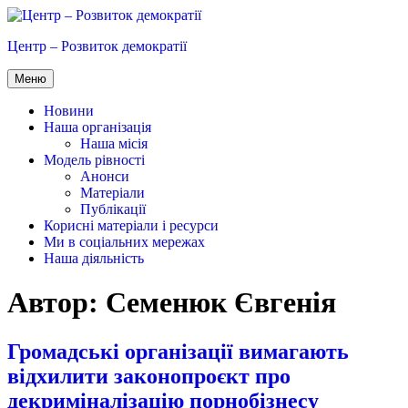
Перейти
до
Центр – Розвиток демократії
вмісту
Меню
Новини
Наша організація
Наша місія
Модель рівності
Анонси
Матеріали
Публікації
Корисні матеріали і ресурси
Ми в соціальних мережах
Наша діяльність
Автор:
Семенюк Євгенія
Громадські організації вимагають
відхилити законопроєкт про
декриміналізацію порнобізнесу