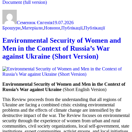
Document (full version)
Автор
Оприлюднено
Категорії
Семенюк Євгенія
19.07.2026
Брошури
,
Матеріали
,
Новини
,
Публікації
,
Публікації
Environmental Security of Women and
Men in the Context of Russia’s War
against Ukraine (Short Version)
Environmental Security of Women and Men in the Context of
Russia’s War against Ukraine
(Short English Version)
This Review proceeds from the understanding that all regions of
Ukraine are facing a combined crisis: existing environmental
problems and the effects of climate change are intensified by the
destructive impact of the war. The Review focuses on environmental
security through the experience of women from urban and rural
communities, civil society organizations, local self-government, state
institutions, expert communities, activist groups, and local initiatives.