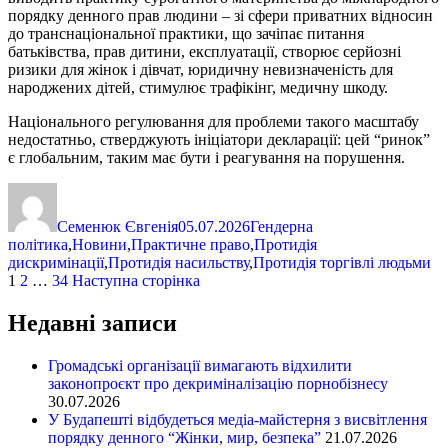
порядку денного прав людини – зі сфери приватних відносин
до транснаціональної практики, що зачіпає питання
батьківства, прав дитини, експлуатації, створює серйозні
ризики для жінок і дівчат, юридичну невизначеність для
народжених дітей, стимулює трафікінг, медичну шкоду.
Національного регулювання для проблеми такого масштабу
недостатньо, стверджують ініціатори декларації: цей “ринок”
є глобальним, таким має бути і реагування на порушення.
Автор
Оприлюднено
Категорії
Семенюк Євгенія
05.07.2026
Гендерна
політика
,
Новини
,
Практичне право
,
Протидія
дискримінації
,
Протидія насильству
,
Протидія торгівлі людьми
Навігація
Сторінка
Сторінка
Сторінка
1
2
…
34
Наступна сторінка
записів
Недавні записи
Громадські організації вимагають відхилити
законопроєкт про декриміналізацію порнобізнесу
30.07.2026
У Будапешті відбудеться медіа-майстерня з висвітлення
порядку денного “Жінки, мир, безпека”
21.07.2026