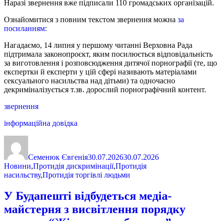
Наразі звернення вже підписали 110 громадських організацій.
Ознайомитися з повним текстом звернення можна
за
посиланням
:
Нагадаємо, 14 липня у першому читанні Верховна Рада
підтримала законопроєкт, яким посилюється відповідальність
за виготовлення і розповсюдження дитячої порнографії (те, що
експертки й експерти у цій сфері називають матеріалами
сексуального насильства над дітьми) та одночасно
декриміналізується т.зв. дорослий порнографічний контент.
звернення
інформаційна довідка
Автор
Оприлюднено
Категорії
Семенюк Євгенія
30.07.2026
30.07.2026
Новини
,
Протидія дискримінації
,
Протидія
насильству
,
Протидія торгівлі людьми
У Будапешті відбудеться медіа-
майстерня з висвітлення порядку