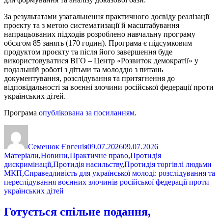
За результатами узагальнення практичного досвіду реалізації
проєкту та з метою систематизації й масштабування
напрацьованих підходів розроблено навчальну програму
обсягом 85 занять (170 годин). Програма є підсумковим
продуктом проєкту та після його завершення буде
використовуватися ВГО – Центр «Розвиток демократії» у
подальшій роботі з дітьми та молоддю з питань
документування, розслідування та притягнення до
відповідальності за воєнні злочини російської федерації проти
українських дітей.
Програма
опублікована за посиланням
.
Автор
Оприлюднено
Категорії
Семенюк Євгенія
09.07.2026
09.07.2026
Матеріали
,
Новини
,
Практичне право
,
Протидія
По
дискримінації
,
Протидія насильству
,
Протидія торгівлі людьми
МКП
,
Справедливість для української молоді: розслідування та
переслідування воєнних злочинів російської федерації проти
українських дітей
Готується спільне подання,