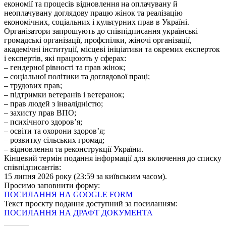
економії та процесів відновлення на оплачувану й
неоплачувану доглядову працю жінок та реалізацію
економічних, соціальних і культурних прав в Україні.
Організатори запрошують до співпідписання українські
громадські організації, профспілки, жіночі організації,
академічні інституції, місцеві ініціативи та окремих експерток
і експертів, які працюють у сферах:
– гендерної рівності та прав жінок;
– соціальної політики та доглядової праці;
– трудових прав;
– підтримки ветеранів і ветеранок;
– прав людей з інвалідністю;
– захисту прав ВПО;
– психічного здоров’я;
– освіти та охорони здоров’я;
– розвитку сільських громад;
– відновлення та реконструкції України.
Кінцевий термін подання інформації для включення до списку
співпідписантів:
15 липня 2026 року (23:59 за київським часом).
Просимо заповнити форму:
ПОСИЛАННЯ НА GOOGLE FORM
Текст проєкту подання доступний за посиланням:
ПОСИЛАННЯ НА ДРАФТ ДОКУМЕНТА