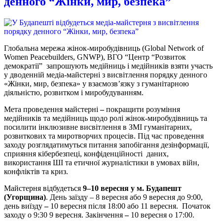
денного “Жінки, мир, безпека”
Глобальна мережа жінок-миробудівниць (Global Network of
Women Peacebuilders, GNWP), ВГО “Центр “Розвиток
демократії” запрошують медійниць і медійників взяти участь
у дводенній медіа-майстерні з висвітлення порядку денного
«Жінки, мир, безпека» у взаємозв’язку з гуманітарною
діяльністю, розвитком і миробудуванням.
Мета проведення майстерні
–
покращити розуміння
медійників та медійниць щодо ролі жінок-миробудівниць та
посилити інклюзивне висвітлення в ЗМІ гуманітарних,
розвиткових та миротворчих процесів. Під час проведення
заходу розглядатимуться питання запобігання дезінформації,
сприяння кібербезпеці, конфіденційності даних,
використання ШІ та етичної журналістики в умовах війн,
конфліктів та криз.
Майстерня відбудеться
9–10 вересня у м. Будапешт
(Угорщина)
. День заїзду – 8 вересня або 9 вересня до 9:00,
день виїзду
–
10 вересня після 18:00 або 11 вересня. Початок
заходу о 9:30 9 вересня. Закінчення
–
10 вересня о 17:00.