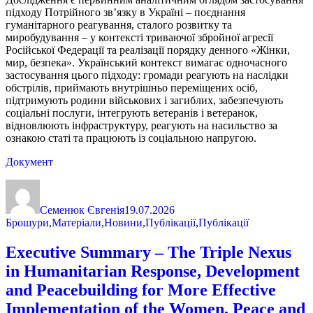
підходу Потрійного зв’язку в Україні – поєднання
гуманітарного реагування, сталого розвитку та
миробудування – у контексті триваючої збройної агресії
Російської Федерації та реалізації порядку денного «Жінки,
мир, безпека». Український контекст вимагає одночасного
застосування цього підходу: громади реагують на наслідки
обстрілів, приймають внутрішньо переміщених осіб,
підтримують родини військових і загиблих, забезпечують
соціальні послуги, інтегрують ветеранів і ветеранок,
відновлюють інфраструктуру, реагують на насильство за
ознакою статі та працюють із соціальною напругою.
Документ
Автор
Оприлюднено
Категорії
Семенюк Євгенія
19.07.2026
Брошури
,
Матеріали
,
Новини
,
Публікації
,
Публікації
Executive Summary – The Triple Nexus
in Humanitarian Response, Development
and Peacebuilding for More Effective
Implementation of the Women, Peace and