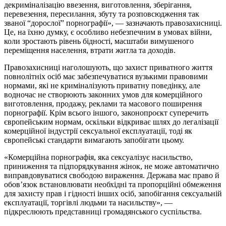
декриміналізацію ввезення, виготовлення, зберігання,
перевезення, пересилання, збуту та розповсюдження так
званої “дорослої” порнографії», — зазначають правозахисниці.
Це, на їхню думку, є особливо небезпечним в умовах війни,
коли зростають рівень бідності, масштаби вимушеного
переміщення населення, втрати житла та доходів.
Правозахисниці наголошують, що захист приватного життя
повнолітніх осіб має забезпечуватися вузькими правовими
нормами, які не криміналізують приватну поведінку, але
водночас не створюють законних умов для комерційного
виготовлення, продажу, реклами та масового поширення
порнографії. Крім всього іншого, законопроєкт суперечить
європейським нормам, оскільки відкриває шлях до легалізації
комерційної індустрії сексуальної експлуатації, тоді як
європейські стандарти вимагають запобігати цьому.
«Комерційна порнографія, яка сексуалізує насильство,
приниження та підпорядкування жінок, не може автоматично
виправдовуватися свободою вираження. Держава має право й
обов’язок встановлювати необхідні та пропорційні обмеження
для захисту прав і гідності інших осіб, запобігання сексуальній
експлуатації, торгівлі людьми та насильству», —
підкреслюють представниці громадянського суспільства.