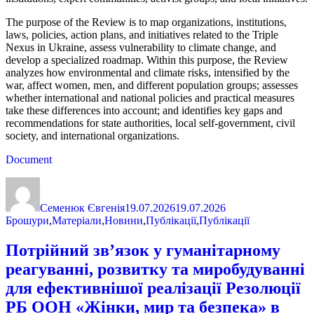
The purpose of the Review is to map organizations, institutions,
laws, policies, action plans, and initiatives related to the Triple
Nexus in Ukraine, assess vulnerability to climate change, and
develop a specialized roadmap. Within this purpose, the Review
analyzes how environmental and climate risks, intensified by the
war, affect women, men, and different population groups; assesses
whether international and national policies and practical measures
take these differences into account; and identifies key gaps and
recommendations for state authorities, local self-government, civil
society, and international organizations.
Document
Автор
Оприлюднено
Категорії
Семенюк Євгенія
19.07.2026
19.07.2026
Брошури
,
Матеріали
,
Новини
,
Публікації
,
Публікації
Потрійний зв’язок у гуманітарному
реагуванні, розвитку та миробудуванні
для ефективнішої реалізації Резолюції
РБ ООН «Жінки, мир та безпека» в