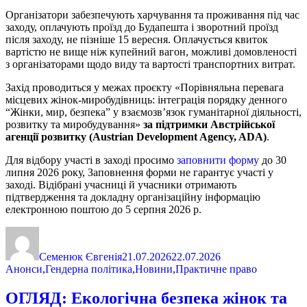
Організатори забезпечують харчування та проживання під час
заходу, оплачують проїзд до Будапешта і зворотний проїзд
після заходу, не пізніше 15 вересня. Оплачується квиток
вартістю не вище ніж купейний вагон, можливі домовленості
з організаторами щодо виду та вартості транспортних витрат.
Захід проводиться у межах проєкту «Порівняльна перевага
місцевих жінок-миробудівниць: інтеграція порядку денного
“Жінки, мир, безпека” у взаємозв’язок гуманітарної діяльності,
розвитку та миробудування»
за підтримки Австрійської
агенції розвитку (Austrian Development Agency, ADA)
.
Для відбору участі в заході просимо
заповнити форму
до 30
липня 2026 року, Заповнення форми не гарантує участі у
заході. Відібрані учасниці й учасники отримають
підтвердження та докладну організаційну інформацію
електронною поштою до 5 серпня 2026 р.
Автор
Оприлюднено
Категорії
Семенюк Євгенія
21.07.2026
22.07.2026
Анонси
,
Гендерна політика
,
Новини
,
Практичне право
ОГЛЯД: Екологічна безпека жінок та