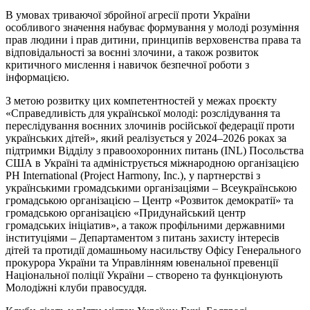
В умовах триваючої збройної агресії проти України
особливого значення набуває формування у молоді розуміння
прав людини і прав дитини, принципів верховенства права та
відповідальності за воєнні злочини, а також розвиток
критичного мислення і навичок безпечної роботи з
інформацією.
З метою розвитку цих компетентностей у межах проєкту
«Справедливість для української молоді: розслідування та
переслідування воєнних злочинів російської федерації проти
українських дітей», який реалізується у 2024–2026 роках за
підтримки Відділу з правоохоронних питань (INL) Посольства
США в Україні та адмініструється міжнародною організацією
PH International (Project Harmony, Inc.), у партнерстві з
українськими громадськими організаціями – Всеукраїнською
громадською організацією – Центр «Розвиток демократії» та
громадською організацією «Придунайський центр
громадських ініціатив», а також профільними державними
інституціями – Департаментом з питань захисту інтересів
дітей та протидії домашньому насильству Офісу Генерального
прокурора України та Управлінням ювенальної превенції
Національної поліції України – створено та функціонують
Молодіжні клуби правосуддя.