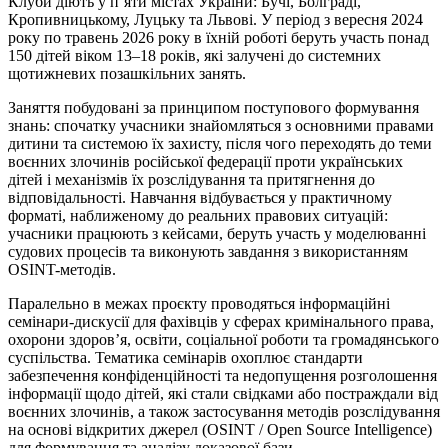
Клуби діють у п’яти містах України: Бучі, Болграді,
Кропивницькому, Луцьку та Львові. У період з вересня 2024
року по травень 2026 року в їхній роботі беруть участь понад
150 дітей віком 13–18 років, які залучені до системних
щотижневих позашкільних занять.
Заняття побудовані за принципом поступового формування
знань: спочатку учасники знайомляться з основними правами
дитини та системою їх захисту, після чого переходять до теми
воєнних злочинів російської федерації проти українських
дітей і механізмів їх розслідування та притягнення до
відповідальності. Навчання відбувається у практичному
форматі, наближеному до реальних правових ситуацій:
учасники працюють з кейсами, беруть участь у моделюванні
судових процесів та виконують завдання з використанням
OSINT-методів.
Паралельно в межах проєкту проводяться інформаційні
семінари-дискусії для фахівців у сферах кримінального права,
охорони здоров’я, освіти, соціальної роботи та громадянського
суспільства. Тематика семінарів охоплює стандарти
забезпечення конфіденційності та недопущення розголошення
інформації щодо дітей, які стали свідками або постраждали від
воєнних злочинів, а також застосування методів розслідування
на основі відкритих джерел (OSINT / Open Source Intelligence)
для формування та аналізу доказової бази.