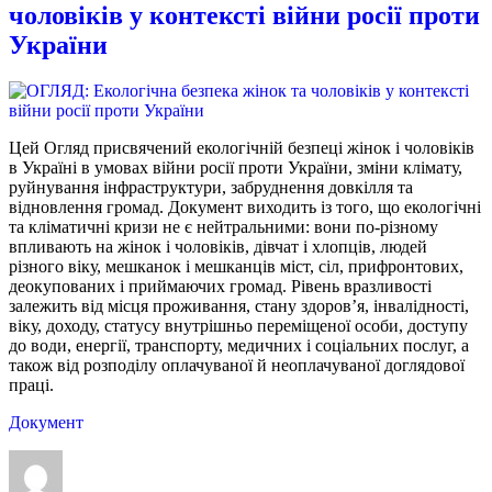
чоловіків у контексті війни росії проти
України
Цей Огляд присвячений екологічній безпеці жінок і чоловіків
в Україні в умовах війни росії проти України, зміни клімату,
руйнування інфраструктури, забруднення довкілля та
відновлення громад. Документ виходить із того, що екологічні
та кліматичні кризи не є нейтральними: вони по-різному
впливають на жінок і чоловіків, дівчат і хлопців, людей
різного віку, мешканок і мешканців міст, сіл, прифронтових,
деокупованих і приймаючих громад. Рівень вразливості
залежить від місця проживання, стану здоров’я, інвалідності,
віку, доходу, статусу внутрішньо переміщеної особи, доступу
до води, енергії, транспорту, медичних і соціальних послуг, а
також від розподілу оплачуваної й неоплачуваної доглядової
праці.
Документ
Автор
Оприлюднено
Категорії