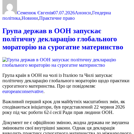
Автор
Оприлюднено
Категорії
Семенюк Євгенія
07.07.2026
Анонси
,
Гендерна
політика
,
Новини
,
Практичне право
Група держав в ООН запускає
політичну декларацію глобального
мораторію на сурогатне материнство
Група країн в ООН на чолі із Італією та Чилі запускає
політичну декларацію глобального мораторію щодо практики
сурогатного материнства. Про це повідомляє
europeanconservative
.
Важливий перший крок для майбутніх масштабних змін, як
сподіваються ініціатори, був представлений 22 червня 2026
року під час роботи 62-ї сесії Ради прав людини ООН.
Документ не є офіційною зміною, жодна держава не змушена
змінювати свої внутрішні закони. Однак ця декларація
виводить практику сурогатного материнства до міжнародного