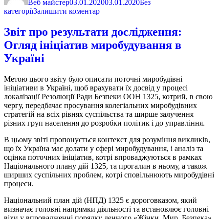
Веб майстер
03.01.2020
03.01.2020
Без
до
категорії
Залишити коментар
ООН
требует
Звіт про результати дослідження:
запретить
Огляд ініціатив миробудування в
порно
в
Україні
комиксах
Метою цього звіту було описати поточні миробудівні
ініціативи в Україні, щоб врахувати їх досвід у процесі
локалізації Резолюції Ради Безпеки ООН 1325, котрий, в свою
чергу, передбачає просування колегіальних миробудівних
стратегій на всіх рівнях суспільства та ширше залучення
різних груп населення до розробки політик і до управління.
В цьому звіті пропонується контекст для розуміння викликів,
що їх Україна має долати у сфері миробудування, і аналіз та
оцінка поточних ініціатив, котрі впроваджуються в рамках
Національного плану дій 1325, та прогалин в ньому, а також
ширших суспільних проблем, котрі сповільнюють миробудівні
процеси.
Національний план дій (НПД) 1325 є дороговказом, який
визначає головні напрямки діяльності та встановлює головні
віхи у впровадженні порядку денного «Жінки. Мир. Безпека».