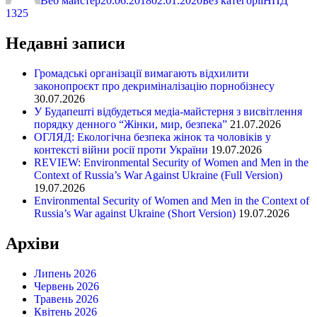
Веб майстер
20.06.2018
02.01.2020
Без категорії
НПД
1325
Недавні записи
Громадські організації вимагають відхилити
законопроєкт про декриміналізацію порнобізнесу
30.07.2026
У Будапешті відбудеться медіа-майстерня з висвітлення
порядку денного “Жінки, мир, безпека”
21.07.2026
ОГЛЯД: Екологічна безпека жінок та чоловіків у
контексті війни росії проти України
19.07.2026
REVIEW: Environmental Security of Women and Men in the
Context of Russia’s War Against Ukraine (Full Version)
19.07.2026
Environmental Security of Women and Men in the Context of
Russia’s War against Ukraine (Short Version)
19.07.2026
Архіви
Липень 2026
Червень 2026
Травень 2026
Квітень 2026