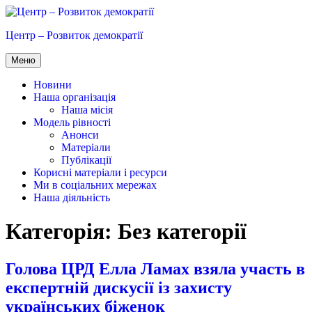
Перейти
до
Центр – Розвиток демократії
вмісту
Меню
Новини
Наша організація
Наша місія
Модель рівності
Анонси
Матеріали
Публікації
Корисні матеріали і ресурси
Ми в соціальних мережах
Наша діяльність
Категорія:
Без категорії
Голова ЦРД Елла Ламах взяла участь в
експертній дискусії із захисту
українських біженок