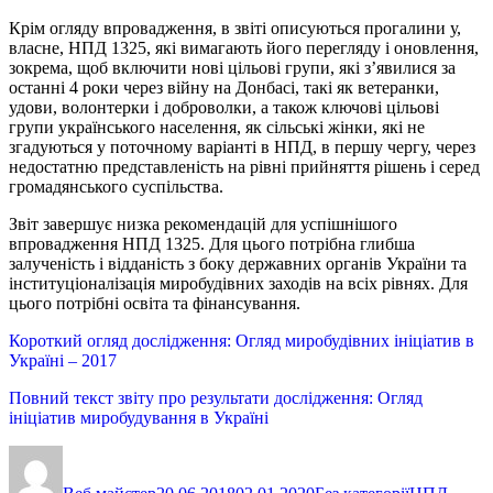
Крім огляду впровадження, в звіті описуються прогалини у,
власне, НПД 1325, які вимагають його перегляду і оновлення,
зокрема, щоб включити нові цільові групи, які з’явилися за
останні 4 роки через війну на Донбасі, такі як ветеранки,
удови, волонтерки і доброволки, а також ключові цільові
групи українського населення, як сільські жінки, які не
згадуються у поточному варіанті в НПД, в першу чергу, через
недостатню представленість на рівні прийняття рішень і серед
громадянського суспільства.
Звіт завершує низка рекомендацій для успішнішого
впровадження НПД 1325. Для цього потрібна глибша
залученість і відданість з боку державних органів України та
інституціоналізація миробудівних заходів на всіх рівнях. Для
цього потрібні освіта та фінансування.
Короткий огляд дослідження: Огляд миробудівних ініціатив в
Україні – 2017
Повний текст звіту про результати дослідження: Огляд
ініціатив миробудування в Україні
Автор
Оприлюднено
Категорії
Позначки