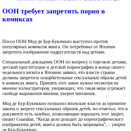
ООН требует запретить порно в
комиксах
Посол ООН Мод де Бур-Букиккио выступил против
популярных комиксов манга. Он потребовал от Японии
запретить изображение надругательств над детьми.
Специальный докладчик ООН по вопросу о торговле детьми,
детской проституции и детской порнографии в конце своего
недельного визита в Японию заявил, что власти страны
должны запретить оскорбительные сексуальные образы детей
в комиксах манга. Принять этот закон нужно несмотря на
мнение иллюстраторов, уверяющих, что такая мера угрожает
свободе выражения мнения, уверен чиновник.
Мод де Бур-Букиккио похвалил японские власти за принятие
закона о запрете сексуальных образов детей, но отметил, что в
документе есть лазейки, позволяющие нарушать этот запрет,
пишет Guardian. “Когда дело доходит до порнографического
изображения детей, манга должна быть запрещена”, – уверен
де Бур-Букиккио.