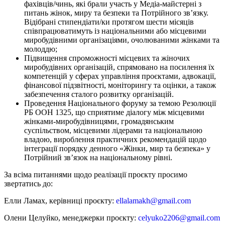
фахівців/чинь, які брали участь у Медіа-майстерні з
питань жінок, миру та безпеки та Потрійного зв’язку.
Відібрані стипендіати/ки протягом шести місяців
співпрацюватимуть із національними або місцевими
миробудівними організаціями, очолюваними жінками та
молоддю;
Підвищення спроможності місцевих та жіночих
миробудівних організацій, спрямовано на посилення їх
компетенцій у сферах управління проєктами, адвокації,
фінансової підзвітності, моніторингу та оцінки, а також
забезпечення сталого розвитку організацій.
Проведення Національного форуму за темою Резолюції
РБ ООН 1325, що сприятиме діалогу між місцевими
жінками-миробудівницями, громадянським
суспільством, місцевими лідерами та національною
владою, вироблення практичних рекомендацій щодо
інтеграції порядку денного «Жінки, мир та безпека» у
Потрійний зв’язок на національному рівні.
За всіма питаннями щодо реалізації проєкту просимо
звертатись до:
Елли Ламах, керівниці проєкту:
ellalamakh@gmail.com
Олени Целуйко, менеджерки проєкту:
celyuko2206@gmail.com