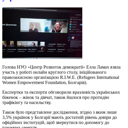
Голова НУО «Центр Розвиток демократії» Елла Ламах взяла
участь у роботі онлайн круглого столу, ініційованого
правозахисною організацією R.I.W.E. (Refugees International
Women Empowerment Foundation, Болгарія).
Експертки та експерти обговорили вразливість українських
біженок – жінок та дівчат, також йшлося про протидію
трафікінгу та насильству.
Також було представлене дослідження, згідно з яким лише
3,5% українок у Болгарії мають достатній рівень довіри до
офіційних інституцій, щоб звернутися по допомогу до
існуючих сервісів.