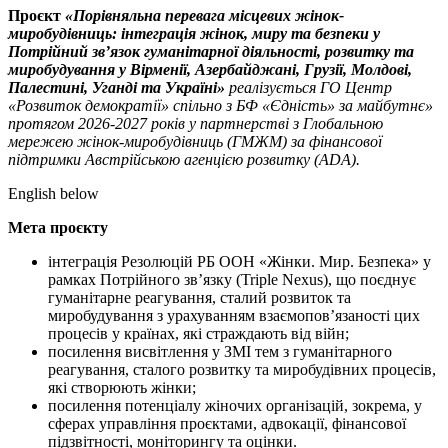
Проєкт
«Порівняльна перевага місцевих жінок-
миробудівниць: інтеграція жінок, миру та безпеки у
Потрійний зв’язок гуманітарної діяльності, розвитку та
миробудування у Вірменії, Азербайджані, Грузії, Молдові,
Палестині, Уганді та Україні»
реалізується ГО Центр
«Розвиток демократії» спільно з БФ «Єдність» за майбутнє»
протягом 2026-2027 років у партнерстві з Глобальною
мережею жінок-миробудівниць (ГМЖМ) за фінансової
підтримки Австрійською агенцією розвитку (ADA).
English below
Мета проєкту
інтеграція Резолюцій РБ ООН «Жінки. Мир. Безпека» у
рамках Потрійного зв’язку (Triple Nexus), що поєднує
гуманітарне реагування, сталий розвиток та
миробудування з урахуванням взаємопов’язаності цих
процесів у країнах, які страждають від війн;
посилення висвітлення у ЗМІ тем з гуманітарного
реагування, сталого розвитку та миробудівних процесів,
які створюють жінки;
посилення потенціалу жіночих організацій, зокрема, у
сферах управління проєктами, адвокації, фінансової
підзвітності, моніторингу та оцінки.