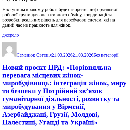
Наступним кроком у роботі буде створення неформальної
робочої групи для оперативного обміну, координації та
розробки реальних рішень для перебудови систем, які на
даний час не працюють для жінок.
джерело
Автор
Оприлюднено
Категорії
Семенюк Євгенія
21.03.2026
21.03.2026
Без категорії
Новий проєкт ЦРД: «Порівняльна
перевага місцевих жінок-
миробудівниць: інтеграція жінок, миру
та безпеки у Потрійний зв’язок
гуманітарної діяльності, розвитку та
миробудування у Вірменії,
Азербайджані, Грузії, Молдові,
Палестині, Уганді та Україні»