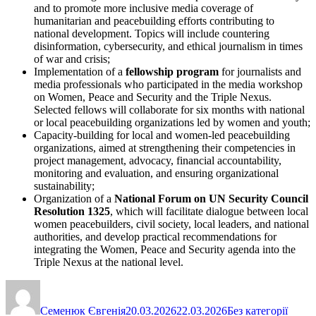
and to promote more inclusive media coverage of
humanitarian and peacebuilding efforts contributing to
national development. Topics will include countering
disinformation, cybersecurity, and ethical journalism in times
of war and crisis;
Implementation of a
fellowship program
for journalists and
media professionals who participated in the media workshop
on Women, Peace and Security and the Triple Nexus.
Selected fellows will collaborate for six months with national
or local peacebuilding organizations led by women and youth;
Capacity-building for local and women-led peacebuilding
organizations, aimed at strengthening their competencies in
project management, advocacy, financial accountability,
monitoring and evaluation, and ensuring organizational
sustainability;
Organization of a
National Forum on UN Security Council
Resolution 1325
, which will facilitate dialogue between local
women peacebuilders, civil society, local leaders, and national
authorities, and develop practical recommendations for
integrating the Women, Peace and Security agenda into the
Triple Nexus at the national level.
Автор
Оприлюднено
Категорії
Семенюк Євгенія
20.03.2026
22.03.2026
Без категорії