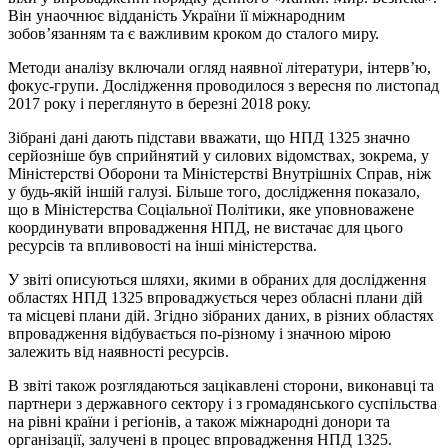
Він унаочнює відданість України її міжнародним
зобов’язанням та є важливим кроком до сталого миру.
Методи аналізу включали огляд наявної літератури, інтерв’ю,
фокус-групи. Дослідження проводилося з вересня по листопад
2017 року і переглянуто в березні 2018 року.
Зібрані дані дають підстави вважати, що НПД 1325 значно
серйозніше був сприйнятий у силових відомствах, зокрема, у
Міністерстві Оборони та Міністерстві Внутрішніх Справ, ніж
у будь-якій іншій галузі. Більше того, дослідження показало,
що в Міністерства Соціальної Політики, яке уповноважене
координувати впровадження НПД, не вистачає для цього
ресурсів та впливовості на інші міністерства.
У звіті описуються шляхи, якими в обраних для дослідження
областях НПД 1325 впроваджується через обласні плани дій
та місцеві плани дій. Згідно зібраних даних, в різних областях
впровадження відбувається по-різному і значною мірою
залежить від наявності ресурсів.
В звіті також розглядаються зацікавлені сторони, виконавці та
партнери з державного сектору і з громадянського суспільства
на рівні країни і регіонів, а також міжнародні донори та
організації, залучені в процес впровадження НПД 1325.