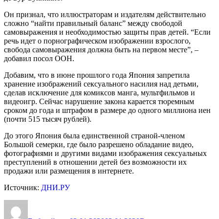
Он признал, что иллюстраторам и издателям действительно
сложно “найти правильный баланс” между свободой
самовыражения и необходимостью защиты прав детей. “Если
речь идет о порнографическом изображении взрослого,
свобода самовыражения должна быть на первом месте”, –
добавил посол ООН.
Добавим, что в июне прошлого года Япония запретила
хранение изображений сексуального насилия над детьми,
сделав исключение для комиксов манга, мультфильмов и
видеоигр. Сейчас нарушение закона карается тюремным
сроком до года и штрафом в размере до одного миллиона иен
(почти 515 тысяч рублей).
До этого Япония была единственной страной-членом
Большой семерки, где было разрешено обладание видео,
фотографиями и другими видами изображения сексуальных
преступлений в отношении детей без возможности их
продажи или размещения в интернете.
Источник:
ДНИ.РУ
Автор
Оприлюднено
Категорії