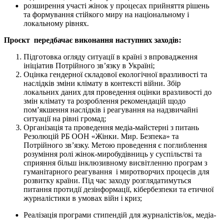
розширення участі жінок у процесах прийняття рішень
та формування стійкого миру на національному і
локальному рівнях.
Проєкт передбачає виконання наступних заходів:
Підготовка огляду ситуації в країні з впровадження
ініціатив Потрійного зв’язку в Україні;
Оцінка гендерної складової екологічної вразливості та
наслідків зміни клімату в контексті війни. Збір
локальних даних для проведення оцінки вразливості до
змін клімату та розроблення рекомендацій щодо
пом’якшення наслідків і реагування на надзвичайні
ситуації на рівні громад;
Організація та проведення медіа-майстерні з питань
Резолюцій РБ ООН «Жінки. Мир. Безпека» та
Потрійного зв’язку. Метою проведення є поглиблення
розуміння ролі жінок-миробудівниць у суспільстві та
сприяння більш інклюзивному висвітленню програм з
гуманітарного реагування і миротворчих процесів для
розвитку країни. Під час заходу розглядатимуться
питання протидії дезінформації, кібербезпеки та етичної
журналістики в умовах війн і криз;
Реалізація програми стипендій для журналістів/ок, медіа-