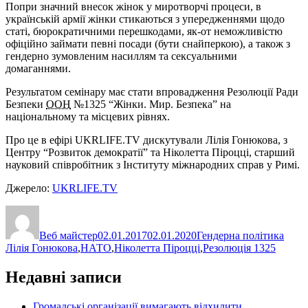
Попри значний внесок жінок у миротворчі процеси, в
українській армії жінки стикаються з упередженнями щодо
статі, бюрократичними перешкодами, як-от неможливістю
офіційно займати певні посади (бути снайперкою), а також з
гендерно зумовленим насиллям та сексуальними
домаганнями.
Результатом семінару має стати впровадження Резолюції Ради
Безпеки
ООН
№1325 “Жінки. Мир. Безпека” на
національному та місцевих рівнях.
Про це в ефірі UKRLIFE.TV дискутували Лілія Гонюкова, з
Центру “Розвиток демократії” та Ніколетта Піроцці, старший
науковий співробітник з Інституту міжнародних справ у Римі.
Джерело:
UKRLIFE.TV
Автор
Оприлюднено
Категорії
Позн
Веб майстер
02.01.2017
02.01.2020
Гендерна політика
Лілія Гонюкова
,
НАТО
,
Ніколетта Піроцці
,
Резолюція 1325
Недавні записи
Громадські організації вимагають відхилити