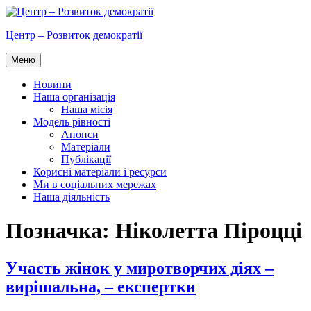
Перейти
до
Центр – Розвиток демократії
вмісту
Меню
Новини
Наша організація
Наша місія
Модель рівності
Анонси
Матеріали
Публікації
Корисні матеріали і ресурси
Ми в соціальних мережах
Наша діяльність
Позначка:
Ніколетта Піроцці
Участь жінок у миротворчих діях –
вирішальна, – експертки