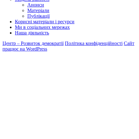
Анонси
Матеріали
Публікації
Корисні матеріали і ресурси
Ми в соціальних мережах
Наша діяльність
Центр – Розвиток демократії
Політика конфіденційності
Сайт
працює на WordPress