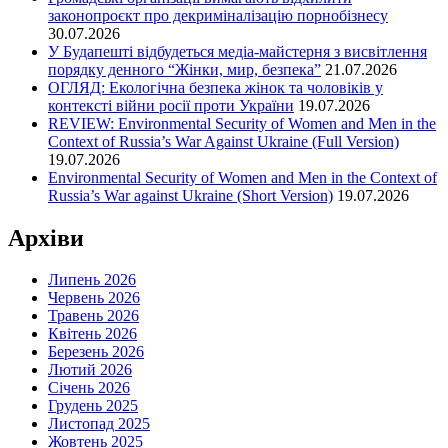
законопроєкт про декриміналізацію порнобізнесу
30.07.2026
У Будапешті відбудеться медіа-майстерня з висвітлення
порядку денного “Жінки, мир, безпека”
21.07.2026
ОГЛЯД: Екологічна безпека жінок та чоловіків у
контексті війни росії проти України
19.07.2026
REVIEW: Environmental Security of Women and Men in the
Context of Russia’s War Against Ukraine (Full Version)
19.07.2026
Environmental Security of Women and Men in the Context of
Russia’s War against Ukraine (Short Version)
19.07.2026
Архіви
Липень 2026
Червень 2026
Травень 2026
Квітень 2026
Березень 2026
Лютий 2026
Січень 2026
Грудень 2025
Листопад 2025
Жовтень 2025