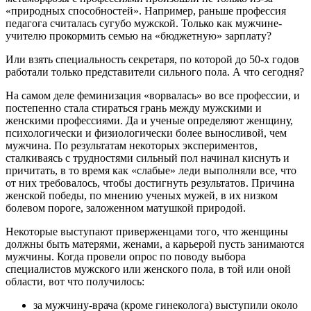
«природных способностей». Например, раньше профессия
педагога считалась сугубо мужской. Только как мужчине-
учителю прокормить семью на «бюджетную» зарплату?
Или взять специальность секретаря, по которой до 50-х годов
работали только представители сильного пола. А что сегодня?
На самом деле феминизация «ворвалась» во все профессии, и
постепенно стала стираться грань между мужскими и
женскими профессиями. Да и ученые определяют женщину,
психологически и физиологически более выносливой, чем
мужчина. По результатам некоторых экспериментов,
сталкиваясь с трудностями сильный пол начинал киснуть и
причитать, в то время как «слабые» леди выполняли все, что
от них требовалось, чтобы достигнуть результатов. Причина
женской победы, по мнению ученых мужей, в их низком
болевом пороге, заложенном матушкой природой.
Некоторые выступают приверженцами того, что женщины
должны быть матерями, женами, а карьерой пусть занимаются
мужчины. Когда провели опрос по поводу выбора
специалистов мужского или женского пола, в той или оной
области, вот что получилось:
за мужчину-врача (кроме гинеколога) выступили около