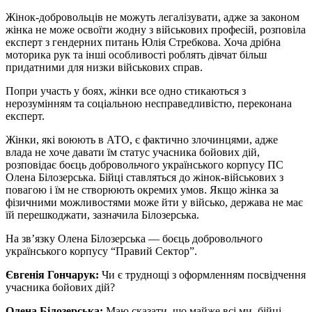
Жінок-добровольців не можуть легалізувати, адже за законом
жінка не може освоїти жодну з військових професій, розповіла
експерт з гендерних питань Юлія Стребкова. Хоча дрібна
моторика рук та інші особливості роблять дівчат більш
придатними для низки військових справ.
Попри участь у боях, жінки все одно стикаються з
нерозумінням та соціальною несправедливістю, переконана
експерт.
Жінки, які воюють в АТО, є фактично злочинцями, адже
влада не хоче давати їм статус учасника бойових дій,
розповідає боєць добровольчого українського корпусу ПС
Олена Білозерська. Бійці ставляться до жінок-військових з
повагою і їм не створюють окремих умов. Якщо жінка за
фізичними можливостями може йти у військо, держава не має
їй перешкоджати, зазначила Білозерська.
На зв’язку Олена Білозерська — боєць добровольчого
українського корпусу “Правий Сектор”.
Євгенія Гончарук:
Чи є труднощі з оформленням посвідчення
учасника бойових дій?
Олена Білозерська:
Маю сказати, що майже всі ми, бійці