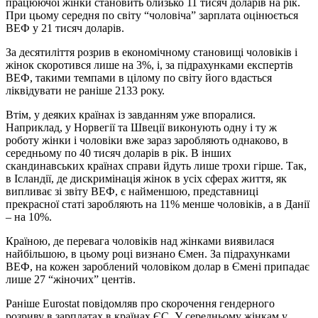
працюючої жінки становить близько 11 тисяч доларів на рік.
При цьому середня по світу “чоловіча” зарплата оцінюється
ВЕФ у 21 тисяч доларів.
За десятиліття розрив в економічному становищі чоловіків і
жінок скоротився лише на 3%, і, за підрахунками експертів
ВЕФ, такими темпами в цілому по світу його вдасться
ліквідувати не раніше 2133 року.
Втім, у деяких країнах із завданням уже впоралися.
Наприклад, у Норвегії та Швеції виконують одну і ту ж
роботу жінки і чоловіки вже зараз заробляють однаково, в
середньому по 40 тисяч доларів в рік. В інших
скандинавських країнах справи йдуть лише трохи гірше. Так,
в Ісландії, де дискримінація жінок в усіх сферах життя, як
випливає зі звіту ВЕФ, є найменшою, представниці
прекрасної статі заробляють на 11% менше чоловіків, а в Данії
– на 10%.
Країною, де перевага чоловіків над жінками виявилася
найбільшою, в цьому році визнано Ємен. За підрахунками
ВЕФ, на кожен зароблений чоловіком долар в Ємені припадає
лише 27 “жіночих” центів.
Раніше Eurostat повідомляв про скорочення гендерного
розриву в зарплатах в країнах ЄС. У середньому жінкам у