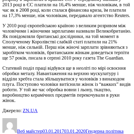
2013 році в ЄС платили на 16,4% менше, ніж чоловікам, в той
час як в 2008 році, коли сталася фінансова криза, їм платили
на 17,3% менше, ніж чоловікам, передавало агентство Reuters.
У 2010 році європейською країною з великим розривом між
чоловічими і жіночими зарплатами називали Великобританію.
Як повідомляли британські дослідники, на той момент в
Сполученому Королівстві слабкій статі платили на 21%
менше, ніж сильній. Перш ніж жіночі зарплати зрівняються з
заробітком чоловіків, британським жінкам доведеться терпіти
ще 57 років, писала в серпні 2010 року газета The Guardian.
Статевий поділ праці відбувся ще в неоліті по мірі освоєння
обробки металу. Навантаження на верхню мускулатуру і
відділи хребта стала збільшуватися у чоловіків з винаходом
плуга. Поступово чоловіки витіснили жінок із “важких” видів
роботи. У той же час обробка вовни і льону, ткацтво,
виробництво керамічних предметів перекочували в руки
жінок.
Джерело:
ZN.UA
Автор
Оприлюднено
Категорії
Позн
Веб майстер
03.01.2017
03.01.2020
Гендерна політика