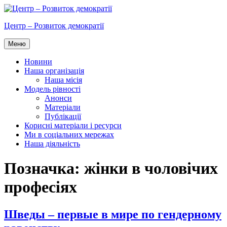
Перейти
до
Центр – Розвиток демократії
вмісту
Меню
Новини
Наша організація
Наша місія
Модель рівності
Анонси
Матеріали
Публікації
Корисні матеріали і ресурси
Ми в соціальних мережах
Наша діяльність
Позначка:
жінки в чоловічих
професіях
Шведы – первые в мире по гендерному