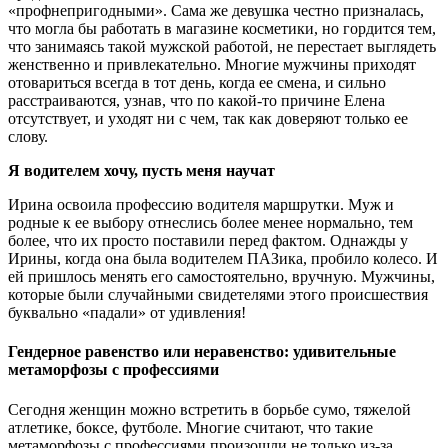
«профнепригодными». Сама же девушка честно призналась,
что могла бы работать в магазине косметики, но гордится тем,
что занимаясь такой мужской работой, не перестает выглядеть
женственно и привлекательно. Многие мужчины приходят
отовариться всегда в тот день, когда ее смена, и сильно
расстраиваются, узнав, что по какой-то причине Елена
отсутствует, и уходят ни с чем, так как доверяют только ее
слову.
Я водителем хочу, пусть меня научат
Ирина освоила профессию водителя маршрутки. Муж и
родные к ее выбору отнеслись более менее нормально, тем
более, что их просто поставили перед фактом. Однажды у
Ирины, когда она была водителем ПАЗика, пробило колесо. И
ей пришлось менять его самостоятельно, вручную. Мужчины,
которые были случайными свидетелями этого происшествия
буквально «падали» от удивления!
Гендерное равенство или неравенство: удивительные
метаморфозы с профессиями
Сегодня женщин можно встретить в борьбе сумо, тяжелой
атлетике, боксе, футболе. Многие считают, что такие
метаморфозы с профессиями произошли не только из-за