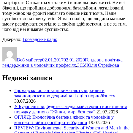
патріархат. Стикаються з таким і в цивільному житті. Не всі
біженці, що пройшли добровольчі батальйони, легалізовані,
тому жінок на фронті набагато більше ніж тисяча. Наше
суспільство на шляху змін. Я маю надію, що людина матиме
змогу реалізуватися згідно зі своїми здібностями, а не за тим,
чого від неї вимагає суспільство.
Джерело:
Громадське радіо
Автор
Оприлюднено
Категорії
Позн
Веб майстер
02.01.2017
02.01.2020
Гендерна політика
гендер
,
жінки в чоловічих професіях
,
ЗСУ
,
Юлія Стребкова
Недавні записи
Громадські організації вимагають відхилити
законопроєкт про декриміналізацію порнобізнесу
30.07.2026
У Будапешті відбудеться медіа-майстерня з висвітлення
порядку денного “Жінки, мир, безпека”
21.07.2026
ОГЛЯД: Екологічна безпека жінок та чоловіків у
контексті війни росії проти України
19.07.2026
REVIEW: Environmental Security of Women and Men in the