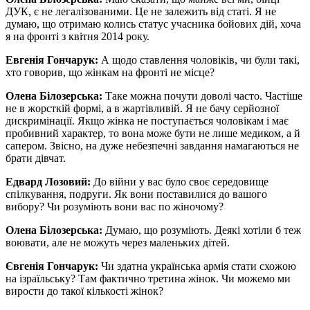
ДУК, є не легалізованими. Це не залежить від статі. Я не
думаю, що отримаю колись статус учасника бойових дій, хоча
я на фронті з квітня 2014 року.
Евгенія Гончарук:
А щодо ставлення чоловіків, чи були такі,
хто говорив, що жінкам на фронті не місце?
Олена Білозерська:
Таке можна почути доволі часто. Частіше
не в жорсткій формі, а в жартівливій. Я не бачу серйозної
дискримінації. Якщо жінка не поступається чоловікам і має
пробивний характер, то вона може бути не лише медиком, а й
сапером. Звісно, на дуже небезпечні завдання намагаються не
брати дівчат.
Едвард Лозовий:
До війни у вас було своє середовище
спілкування, подруги. Як вони поставилися до вашого
вибору? Чи розуміють вони вас по жіночому?
Олена Білозерська:
Думаю, що розуміють. Деякі хотіли б теж
воювати, але не можуть через маленьких дітей.
Євгенія Гончарук:
Чи здатна українська армія стати схожою
на ізраїльську? Там фактично третина жінок. Чи можемо ми
вирости до такої кількості жінок?