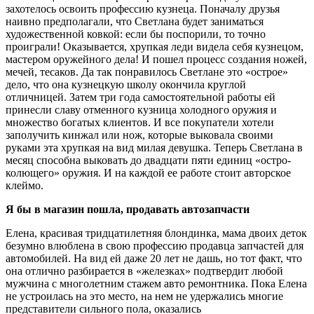
захотелось освоить профессию кузнеца. Поначалу друзья
наивно предполагали, что Светлана будет заниматься
художественной ковкой: если бы поспорили, то точно
проиграли! Оказывается, хрупкая леди видела себя кузнецом,
мастером оружейного дела! И пошел процесс создания ножей,
мечей, тесаков. Да так понравилось Светлане это «острое»
дело, что она кузнецкую школу окончила круглой
отличницей. Затем три года самостоятельной работы ей
принесли славу отменного кузница холодного оружия и
множество богатых клиентов. И все покупатели хотели
заполучить кинжал или нож, которые выковала своими
руками эта хрупкая на вид милая девушка. Теперь Светлана в
месяц способна выковать до двадцати пяти единиц «остро-
колющего» оружия. И на каждой ее работе стоит авторское
клеймо.
Я бы в магазин пошла, продавать автозапчасти
Елена, красивая тридцатилетняя блондинка, мама двоих деток
безумно влюблена в свою профессию продавца запчастей для
автомобилей. На вид ей даже 20 лет не дашь, но тот факт, что
она отлично разбирается в «железках» подтвердит любой
мужчина с многолетним стажем авто ремонтника. Пока Елена
не устроилась на это место, на нем не удержались многие
представители сильного пола, оказались