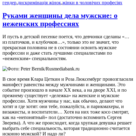
гендер
,
дискримінація жінок
,
жінки в чоловічих професіях
Руками женщины дела мужские: о
неженских профессиях
И пусть в детской песенке поется, что девчонки сделаны «…
из платочков, и клубочков…», только это не значит, что
прекрасная половина не в состоянии освоить мужские
профессии и даже стать лучшими специалистами по
«неженским» специальностям.
В свое время Клара Цеткин и Роза Люксембург провозгласили
манифест равенства между мужчинами и женщинами. Это
событие произошло в начале ХХ века, а на дворе XXI, и по
прежнему существует «дележка» на женские и мужские
профессии. Хотя мужчины у нас, как обычно, делают что
хотят и где хотят: они тебе, пожалуйста, и парикмахеры, и
визажисты, и воспитатели… Хотя на них тоже косо смотрят,
как на «непонятный» пол (достаточно вспомнить Сергея
Зверева). А что же происходит, когда хрупкая девушка решает
выбрать себе специальность, которая традиционно считается
исконно мужской? И надо ли?