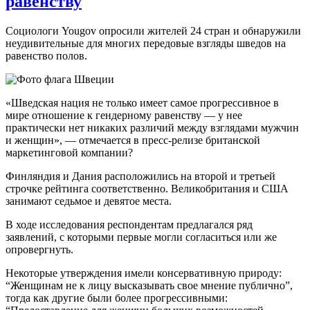
равенству
Социологи Yougov опросили жителей 24 стран и обнаружили
неудивительные для многих передовые взгляды шведов на
равенство полов.
«Шведская нация не только имеет самое прогрессивное в
мире отношение к гендерному равенству — у нее
практически нет никаких различий между взглядами мужчин
и женщин», — отмечается в пресс-релизе британской
маркетинговой компании?
Финляндия и Дания расположились на второй и третьей
строчке рейтинга соответственно. Великобритания и США
занимают седьмое и девятое места.
В ходе исследования респондентам предлагался ряд
заявлений, с которыми первые могли согласиться или же
опровергнуть.
Некоторые утверждения имели консервативную природу:
“Женщинам не к лицу высказывать свое мнение публично”,
тогда как другие были более прогрессивными: