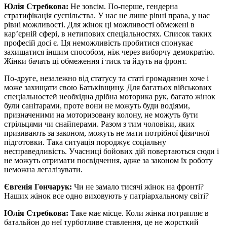
Юлія Стребкова:
Не зовсім. По-перше, гендерна
стратифікація суспільства. У нас не лише рівні права, у нас
рівні можливості. Для жінок ці можливості обмежені в
кар’єрній сфері, в нетипових спеціальностях. Список таких
професій досі є. Ця неможливість пробитися спонукає
захищатися іншим способом, ніж через виборчу демократію.
Жінки бачать ці обмеження і тиск та йдуть на фронт.
По-друге, незалежно від статусу та статі громадянин хоче і
може захищати свою Батьківщину. Для багатьох військових
спеціальностей необхідна дрібна моторика рук, багато жінок
були санітарами, проте вони не можуть буди водіями,
призначеними на моторизовану колону, не можуть бути
стрільцями чи снайперами. Разом з тим чоловіки, яких
призивають за законом, можуть не мати потрібної фізичної
підготовки. Така ситуація породжує соціальну
несправедливість. Учасниці бойових дій повертаються сюди i
не можуть отримати посвідчення, адже за законом їх роботу
неможна легалізувати.
Євгенія Гончарук:
Чи не замало тисячі жінок на фронті?
Наших жінок все одно виховують у патріархальному світі?
Юлія Стребкова:
Таке має місце. Коли жінка потрапляє в
батальйон до неї турботливе ставлення, це не жорсткий