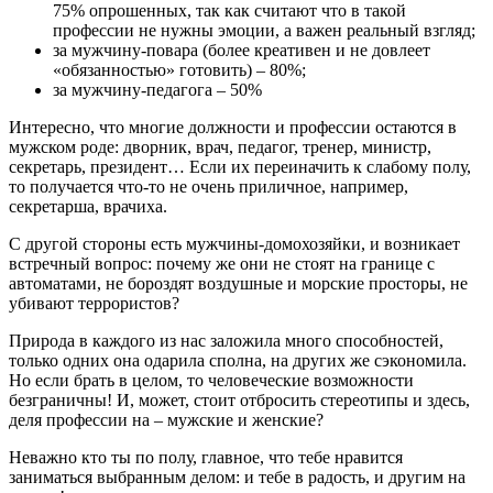
75% опрошенных, так как считают что в такой
профессии не нужны эмоции, а важен реальный взгляд;
за мужчину-повара (более креативен и не довлеет
«обязанностью» готовить) – 80%;
за мужчину-педагога – 50%
Интересно, что многие должности и профессии остаются в
мужском роде: дворник, врач, педагог, тренер, министр,
секретарь, президент… Если их переиначить к слабому полу,
то получается что-то не очень приличное, например,
секретарша, врачиха.
С другой стороны есть мужчины-домохозяйки, и возникает
встречный вопрос: почему же они не стоят на границе с
автоматами, не бороздят воздушные и морские просторы, не
убивают террористов?
Природа в каждого из нас заложила много способностей,
только одних она одарила сполна, на других же сэкономила.
Но если брать в целом, то человеческие возможности
безграничны! И, может, стоит отбросить стереотипы и здесь,
деля профессии на – мужские и женские?
Неважно кто ты по полу, главное, что тебе нравится
заниматься выбранным делом: и тебе в радость, и другим на