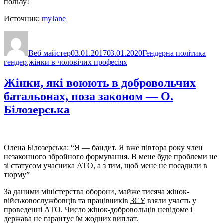
пользу!
Источник:
myJane
Автор
Оприлюднено
Категорії
Позн
Веб майстер
03.01.2017
03.01.2020
Гендерна політика
гендер
,
жінки в чоловічих професіях
Жінки, які воюють в добровольчих
батальонах, поза законом — О.
Білозерська
Олена Білозерська: “Я — бандит. Я вже півтора року член
незаконного збройного формування. В мене буде проблеми не
зі статусом учасника АТО, а з тим, щоб мене не посадили в
тюрму”
За даними міністерства оборони, майже тисяча жінок-
військовослужбовців та працівників
ЗСУ
взяли участь у
проведенні АТО. Число жінок-добровольців невідоме і
держава не гарантує їм жодних виплат.