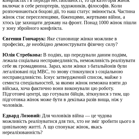
конфліктах і в періоди нестабільності, то ця категорія жінок
включає в себе репортерів, художників, філософів. Коли
розпочинаються боцові дії, то наш статус змінюється. Частина
жінок стає переселенцями, біженцями, жертвами війни, а
хтось іде захищати державу на фронт. Понад 1000 жінок пішли
у зону збройного конфлікта.
Євгения Гончарук:
Яке становище жінки можливе в
професіях, де необхідно демонструвати фізичну силу?
Юлія Стребкова:
В подіях, що передували даним подіям,
лежала соціальна несправедливість, неможливість реалізувати
себе як громадянина. Зараз, коли жінки з батальйонів були
легалізовані під МВС, то знову стикнулися з соціальною
несправедливістю. Існує затверджений список, майже з
семиста спеціальностей, за якими жінок неможна взяти до
війська, хоча фактично вони виконували цю роботу.
Підготовчі центрі, що готували бійців, зіткнулися з тим, що
підготовка жінок може бути в декілька разів вища, ніж у
чоловіків.
Едвард Лозовий:
Для чоловіків війна — це чудова
можливість реалізуватися для тих, хто не зміг зробити цього в
цивільному житті. А що спонукає жінок, якась
нереалізованність?