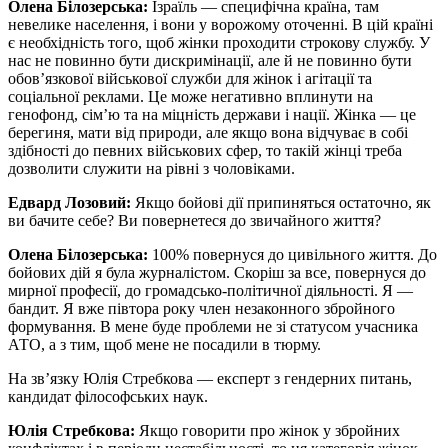
Олена Білозерська:
Ізраїль — специфічна країна, там
невелике населення, і вони у ворожому оточенні. В цій країні
є необхідність того, щоб жінки проходити строкову службу. У
нас не повинно бути дискримінації, але й не повинно бути
обов’язкової військової служби для жінок і агітації та
соціальної реклами. Це може негативно вплинути на
генофонд, сім’ю та на міцність держави і нації. Жінка — це
берегиня, мати від природи, але якщо вона відчуває в собі
здібності до певних військових сфер, то такій жінці треба
дозволити служити на рівні з чоловіками.
Едвард Лозовий:
Якщо бойові дії припиняться остаточно, як
ви бачите себе? Ви повернетеся до звичайного життя?
Олена Білозерська:
100% повернуся до цивільного життя. До
бойових дій я була журналістом. Скоріш за все, повернуся до
мирної професії, до громадсько-політичної діяльності. Я —
бандит. Я вже півтора року член незаконного збройного
формування. В мене буде проблеми не зі статусом учасника
АТО, а з тим, щоб мене не посадили в тюрму.
На зв’язку Юлія Стребкова — експерт з гендерних питань,
кандидат філософських наук.
Юлія Стребкова:
Якщо говорити про жінок у збройних