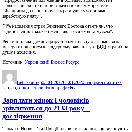
“Предоставление для женщин больших возможностей
является первостепенной задачей во всем мире” или
“Женщины должны получать равную с мужчинами
заработную плату”.
74% населения стран Ближнего Востока ответили, что
“единственной задачей жены является уход за мужем”.
Рейтинг также демонстрирует значительную взаимосвязь
между отношением к гендерному равенству и
ВВП
страны на
душу населения.
Источник:
Украинский Бизнес Ресурс
Автор
Оприлюднено
Категорії
Позн
Веб майстер
03.01.2017
03.01.2020
Гендерна політика
гендер
,
жінки в чоловічих професіях
Зарплати жінок і чоловіків
зрівняються до 2133 року –
дослідження
Тільки в Норвегії та Швеції чоловіки та жінки, що виконують