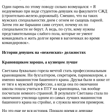
Один парень по этому поводу сильно возмущался: « Я
недоумеваю при виде студенток-девушек на факультете СЖД
(строительно-железо-дорожный). Смешно, что на таких
мужских специальностях днем с огнем не сыщешь парней.
Затем эти же барышни сами сетуют, почему их по
специальности не берут. А ведь, по сути, кому нужны
представительницы слабого пола, которые не умеют
командовать и жить долгое время в вагончиках во время
командировок».
Истории девушек на «неженских» должностях
Крановщиком хорошо, а кузнецом лучше
Светлана буквально горела мечтой стать профессиональным
крановщиком. Ни бухгалтером, секретарем, парикмахером, а
именно машинистом башенного крана. Друзья были в шоке от
ее тяги к мужской профессии, а когда она по окончании
школы пошла учиться в ПТУ на крановщика, так вообще
посчитали немного странной. В результате Светлана стала по
окончании училища одним из самых лучших машинистов
башенного крана на стройке, и служила многим примером.
Но это еще не вся история. Прошло время и девушке