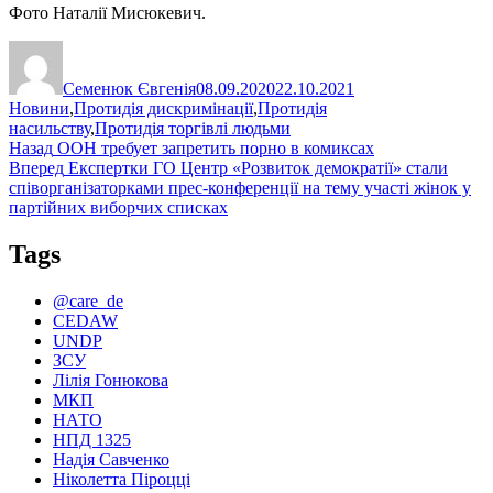
Фото Наталії Мисюкевич.
Автор
Оприлюднено
Категорії
Семенюк Євгенія
08.09.2020
22.10.2021
Новини
,
Протидія дискримінації
,
Протидія
насильству
,
Протидія торгівлі людьми
Навігація
Попередній
Назад
ООН требует запретить порно в комиксах
запис:
Наступний
Вперед
Експертки ГО Центр «Розвиток демократії» стали
записів
запис:
співорганізаторками прес-конференції на тему участі жінок у
партійних виборчих списках
Tags
@care_de
CEDAW
UNDP
ЗСУ
Лілія Гонюкова
МКП
НАТО
НПД 1325
Надія Савченко
Ніколетта Піроцці