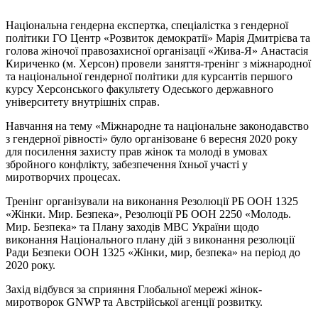
Національна гендерна експертка, спеціалістка з гендерної
політики ГО Центр «Розвиток демократії» Марія Дмитрієва та
голова жіночої правозахисної організації «Жива-Я» Анастасія
Кириченко (м. Херсон) провели заняття-тренінг з міжнародної
та національної гендерної політики для курсантів першого
курсу Херсонського факультету Одеського державного
університету внутрішніх справ.
Навчання на тему «Міжнародне та національне законодавство
з гендерної рівності» було організоване 6 вересня 2020 року
для посилення захисту прав жінок та молоді в умовах
збройного конфлікту, забезпечення їхньої участі у
миротворчих процесах.
Тренінг організували на виконання Резолюції РБ ООН 1325
«Жінки. Мир. Безпека», Резолюції РБ ООН 2250 «Молодь.
Мир. Безпека» та Плану заходів МВС України щодо
виконання Національного плану дій з виконання резолюції
Ради Безпеки ООН 1325 «Жінки, мир, безпека» на період до
2020 року.
Захід відбувся за сприяння Глобальної мережі жінок-
миротворок GNWP та Австрійської агенції розвитку.