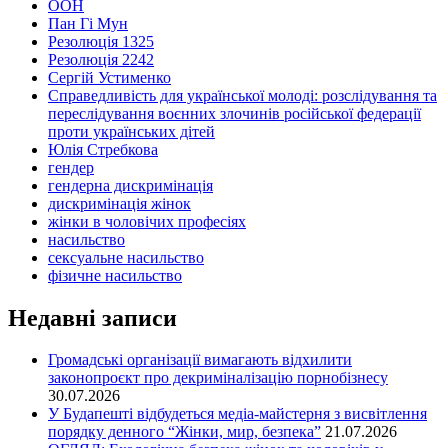
ООН
Пан Гі Мун
Резолюція 1325
Резолюція 2242
Сергій Устименко
Справедливість для української молоді: розслідування та
переслідування воєнних злочинів російської федерації
проти українських дітей
Юлія Стребкова
гендер
гендерна дискримінація
дискримінація жінок
жінки в чоловічих професіях
насильство
сексуальне насильство
фізичне насильство
Недавні записи
Громадські організації вимагають відхилити
законопроєкт про декриміналізацію порнобізнесу
30.07.2026
У Будапешті відбудеться медіа-майстерня з висвітлення
порядку денного “Жінки, мир, безпека”
21.07.2026