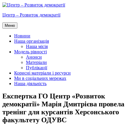
Перейти
до
Центр – Розвиток демократії
вмісту
Меню
Новини
Наша організація
Наша місія
Модель рівності
Анонси
Матеріали
Публікації
Корисні матеріали і ресурси
Ми в соціальних мережах
Наша діяльність
Експертка ГО Центр «Розвиток
демократії» Марія Дмитрієва провела
тренінг для курсантів Херсонського
факультету ОДУВС