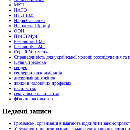
МКП
НАТО
НПД 1325
Надія Савченко
Ніколетта Піроцці
ООН
Пан Гі Мун
Резолюція 1325
Резолюція 2242
Сергій Устименко
Справедливість для української молоді: розслідування та 
Юлія Стребкова
гендер
гендерна дискримінація
дискримінація жінок
жінки в чоловічих професіях
насильство
сексуальне насильство
фізичне насильство
Недавні записи
Громадські організації вимагають відхилити законопроєк
У Будапешті відбудеться медіа-майстерня з висвітлення п