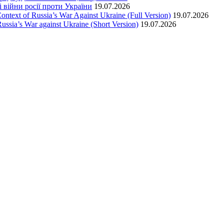
 війни росії проти України
19.07.2026
text of Russia’s War Against Ukraine (Full Version)
19.07.2026
ssia’s War against Ukraine (Short Version)
19.07.2026