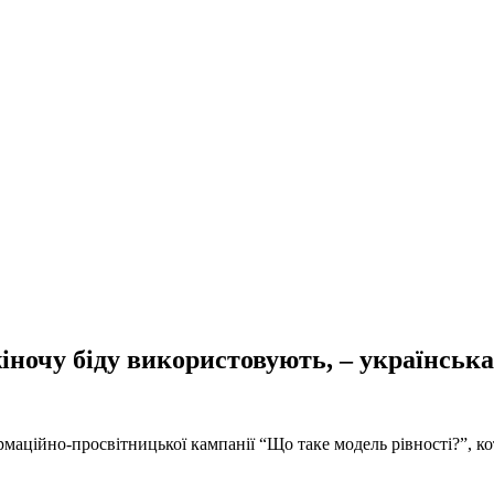
іночу біду використовують, – українськ
формаційно-просвітницької кампанії “Що таке модель рівності?”,