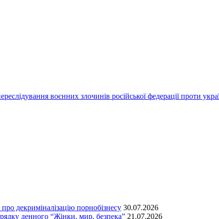
переслідування воєнних злочинів російської федерації проти укра
т про декриміналізацію порнобізнесу
30.07.2026
орядку денного “Жінки, мир, безпека”
21.07.2026