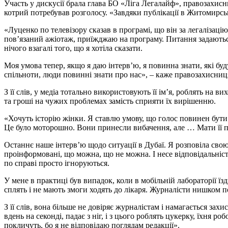
Участь у дискусії брала глава БО «Ліга Легалайф», правозахисн
котрий потребував розголосу. «Завдяки публікації в Житомирськ
«Луценко по телевізору сказав в програмі, що він за легалізаці
пов’язаний ажіотаж, приїжджаю на програму. Питання задаються 
нічого взагалі того, що я хотіла сказати.
Моя умова тепер, якщо я даю інтерв’ю, я повинна знати, які буд
спільноти, люди повинні знати про нас», – каже правозахисниц
З її слів, у медіа тотально використовують її ім’я, роблять на 
та гроші на чужих проблемах замість сприяти їх вирішенню.
«Хочуть історію жінки. Я ставлю умову, що голос повинен бути н
Це було моторошно. Вони принесли вибачення, але … Мати її поб
Останнє наше інтерв’ю щодо ситуації в Дубаї. Я розповіла свою 
проінформовані, що можна, що не можна. І несе відповідальніс
по справі просто ігноруються.
У мене в практиці був випадок, коли в мобільній лабораторії їз
сплять і не мають змоги ходять до лікаря. Журналісти нишком п
З її слів, вона більше не довіряє журналістам і намагається з
вдень на секонді, падає з ніг, і з цього роблять цукерку, їхня 
покличуть, бо я не відповідаю поглядам редакції».