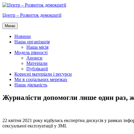
Перейти
до
Центр – Розвиток демократії
вмісту
Меню
Новини
Наша організація
Наша місія
Модель рівності
Анонси
Матеріали
Публікації
Корисні матеріали і ресурси
Ми в соціальних мережах
Наша діяльність
Журналісти допомогли лише один раз, ж
22 квітня 2021 року відбулась експертна дискусія у рамках ін
сексуальної експлуатації у ЗМІ.