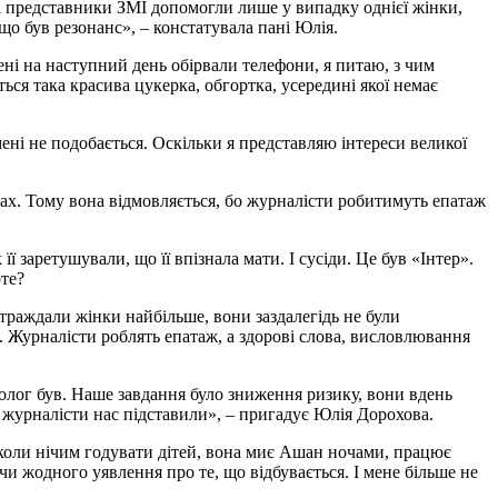
ті представники ЗМІ допомогли лише у випадку однієї жінки,
що був резонанс», – констатувала пані Юлія.
Мені на наступний день обірвали телефони, я питаю, з чим
ься така красива цукерка, обгортка, усередині якої немає
мені не подобається. Оскільки я представляю інтереси великої
ектах. Тому вона відмовляється, бо журналісти робитимуть епатаж
 заретушували, що її впізнала мати. І сусіди. Це був «Інтер».
рте?
остраждали жінки найбільше, вони заздалегідь не були
. Журналісти роблять епатаж, а здорові слова, висловлювання
неколог був. Наше завдання було зниження ризику, вони вдень
а журналісти нас підставили», – пригадує Юлія Дорохова.
о, коли нічим годувати дітей, вона миє Ашан ночами, працює
ючи жодного уявлення про те, що відбувається. І мене більше не