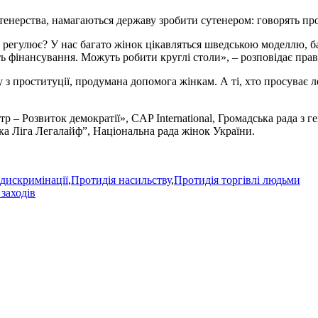
сутенерства, намагаються державу зробити сутенером: говорять п
 регулює? У нас багато жінок цікавляться шведською моделлю, ба
ть фінансування. Можуть робити круглі столи», – розповідає пра
у з проституції, продумана допомога жінкам. А ті, хто просуває л
тр – Розвиток демократії», CAP International, Громадська рада
ка Ліга Легалайф”, Національна рада жінок України.
дискримінації
,
Протидія насильству
,
Протидія торгівлі людьми
заходів