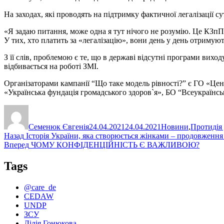
На заходах, які проводять на підтримку фактичної легалізації 
«Я задаю питання, може одна я тут нічого не розумію. Це КЗпП
У тих, хто платить за «легалізацію», вони день у день отримую
З її слів, проблемою є те, що в державі відсутні програми виход
відбивається на роботі ЗМІ.
Організаторами кампанії “Що таке модель рівності?” є ГО «Цен
«Українська фундація громадського здоров`я», БО “Всеукраїнсь
Автор
Оприлюднено
Категорії
Семенюк Євгенія
24.04.2021
24.04.2021
Новини
,
Протидія 
Навігація
Попередній
Назад
Історія України, яка створюється жінками – продовження 
запис:
Наступний
Вперед
ЧОМУ КОНФІДЕНЦІЙНІСТЬ Є ВАЖЛИВОЮ?
записів
запис:
Tags
@care_de
CEDAW
UNDP
ЗСУ
Лілія Гонюкова