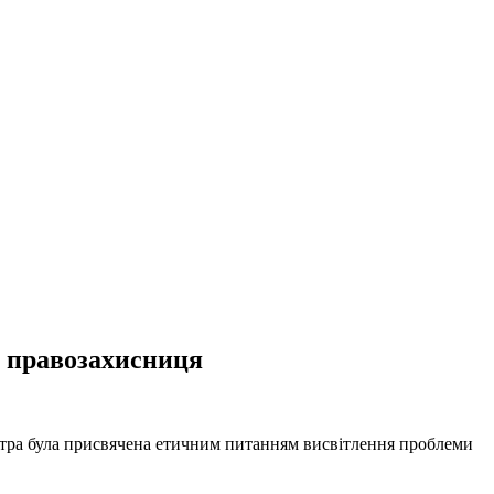
а правозахисниця
 котра була присвячена етичним питанням висвітлення проблеми