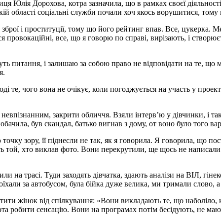
иця Юлія Дорохова, котра зазначила, що в рамках своєї діяльнос
ій області соціальні служби почали хоч якось ворушитися, тому 
ю зброї і проституції, тому що його рейтинг впав. Все, цукерка. 
провокаційні, все, що я говорю по справі, вирізають, і створюєт
уть питання, і залишаю за собою право не відповідати на те, що 
я.
виході те, чого вона не очікує, коли погоджується на участь у про
евпізнанним, закрити обличчя. Взяли інтерв’ю у дівчинки, і так її
ачила, був скандал, батько вигнав з дому, от воно було того ва
точку зору, її піднесли не так, як я говорила. Я говорила, що п
ть той, хто виклав фото. Вони перекрутили, ще щось не написали
дили на трасі. Туди заходять дівчатка, здають аналізи на ВІЛ, гі
оїхали за автобусом, була бійка дуже велика, ми тримали слово, 
ахистити жінок від спілкування: «Вони викладають те, що наболіл
робота робити сенсацію. Вони на програмах потім бесідують, не ма