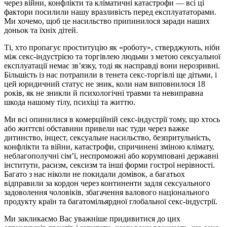
через війни, конфлікти та кліматичні катастрофи — всі ці
фактори посилили нашу вразливість перед експлуататорами.
Ми хочемо, щоб це насильство припинилося заради наших
доньок та їхніх дітей.
Ті, хто пропагує проституцію як «роботу», стверджують, ніби
між секс-індустрією та торгівлею людьми з метою сексуальної
експлуатації немає зв’язку, тоді як насправді вони нерозривні.
Більшість із нас потрапили в тенета секс-торгівлі ще дітьми, і
цей юридичний статус не зник, коли нам виповнилося 18
років, як не зникли й психологічні травми та невиправна
шкода нашому тілу, психіці та життю.
Ми всі опинилися в комерційній секс-індустрії тому, що хтось
або життєві обставини привели нас туди через важке
дитинство, інцест, сексуальне насильство, безпритульність,
конфлікти та війни, катастрофи, спричинені зміною клімату,
неблагополучні сім’ї, неспроможні або корумповані державні
інститути, расизм, сексизм та інші форми гострої нерівності.
Багато з нас ніколи не покидали домівок, а багатьох
відправили за кордон через континенти задля сексуального
задоволення чоловіків, збагачення валового національного
продукту країн та багатомільярдної глобальної секс-індустрії.
Ми закликаємо Вас уважніше придивитися до цих