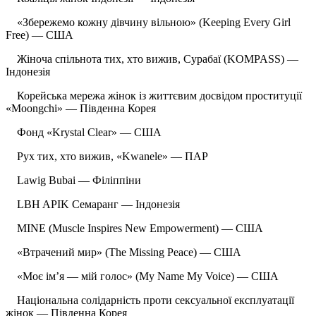
«Збережемо кожну дівчину вільною» (Keeping Every Girl
Free) — США
Жіноча спільнота тих, хто вижив, Сурабаї (KOMPASS) —
Індонезія
Корейська мережа жінок із життєвим досвідом проституції
«Moongchi» — Південна Корея
Фонд «Krystal Clear» — США
Рух тих, хто вижив, «Kwanele» — ПАР
Lawig Bubai — Філіппіни
LBH APIK Семаранг — Індонезія
MINE (Muscle Inspires New Empowerment) — США
«Втрачений мир» (The Missing Peace) — США
«Моє ім’я — мій голос» (My Name My Voice) — США
Національна солідарність проти сексуальної експлуатації
жінок — Південна Корея