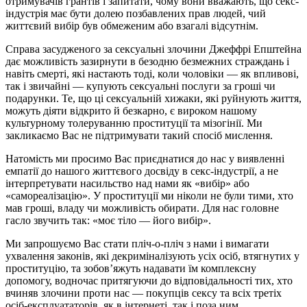
отримувачів грантів і запитати, чому вони вважають, що секс-
індустрія має бути долею позбавлених прав людей, чий
життєвий вибір був обмеженим або взагалі відсутнім.
Справа засудженого за сексуальні злочини Джеффрі Епштейна
дає можливість зазирнути в безодню безмежних страждань і
навіть смерті, які настають тоді, коли чоловіки — як впливові,
так і звичайні — купують сексуальні послуги за гроші чи
подарунки. Те, що ці сексуальній хижаки, які руйнують життя,
можуть діяти відкрито й безкарно, є вироком нашому
культурному толеруванню проституції та мізогінії. Ми
закликаємо Вас не підтримувати такий спосіб мислення.
Натомість ми просимо Вас приєднатися до нас у виявленні
емпатії до нашого життєвого досвіду в секс-індустрії, а не
інтерпретувати насильство над нами як «вибір» або
«самореалізацію». У проституції ми ніколи не були тими, хто
мав гроші, владу чи можливість обирати. Для нас головне
гасло звучить так: «моє тіло — його вибір».
Ми запрошуємо Вас стати пліч-о-пліч з нами і вимагати
ухвалення законів, які декриміналізують усіх осіб, втягнутих у
проституцію, та зобов’яжуть надавати їм комплексну
допомогу, водночас притягуючи до відповідальності тих, хто
вчиняв злочини проти нас — покупців сексу та всіх третіх
осіб-експлуататорів, як в інтернеті, так і поза ним.