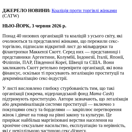
ДЖЕРЕЛО НОВИНИ:
Коаліція проти торгівлі жінками
(CATW)
НЬЮ-ЙОРК, 3 червня 2026 р.
Понад 40 низових організацій та коаліцій з усього світу, які
очолюються та представлені жінками, що пережили секс-
торгівлю, підписали відкритий лист до мільярдерки та
філантропки Маккензі Скотт. Серед них — представниці і
представники Аргентини, Колумбії, Індонезії, Італії, Японії,
Філіппін, ПАР, Південної Кореї, Швеції та США. Вони
закликають Скотт ретельно перевірити організації, які вона
фінансує, оскільки ті просувають легалізацію проституції та
декриміналізацію секс-індустрії.
У листі висловлено глибоку стурбованість тим, що такі
організації (зокрема, нідерландський фонд
Mama Cash
)
підтримують проституцію. Автори зазначають, що легалізація
або декриміналізація системи проституції — включно з
покупцями сексу та борделями — закріплює перетворення
жінок і дівчат на товар на рівні закону та культури. Це
прирікає найбільш маргінізовані верстви населення на
хронічне сексуальне насильство, експлуатацію та нерівність,
які є невіддільною частиною секс-бізнесу.