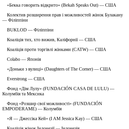
«Бекка говорить відкрито» (Bekah Speaks Out) — США
Колектив розширення прав і можливостей жінок Булакану
— Філіппіни
BUKLOD — Філіппіни
Коаліція тих, хто вижив, Каліфорнії — США
Коаліція проти торгівлі жінками (CATW) — США
Colabo — Японія
«Доньки з вулиці» (Daughters of The Corner) — США
Everstrong — США
Фонд «Дім Лулу» (FUNDACIÓN CASA DE LULU) —
Колумбія та Мексика
Фонд «Розшир свої можливості» (FUNDACIÓN
EMPODERAME) — Колумбія
«Я — Джессіка Кей» (I AM Jessica Kay) — США
Коаліція жінок Індонезії — Індонезія