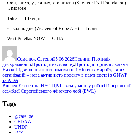
Фонд виходу для тих, хто вижив (Survivor Exit Foundation)
— Зімбабве
Talita — Швеція
«Ткалі надії» (Weavers of Hope Aps) — Італія
West Pinellas NOW — США
Автор
Оприлюднено
Категорії
Семенюк Євгенія
05.06.2026
Новини
,
Протидія
дискримінації
,
Протидія насильству
,
Протидія торгівлі людьми
Навігація
Попередній
Назад
Підвищення оргспроможності жіночих миробудівних
запис:
організацій – нова активність проєкту в партнерстві з GNWP
записів
та ADA
Наступний
Вперед
Експертка НУО ЦРД взяла участь у роботі Генеральної
запис:
асамблеї Європейського жіночого лобі (EWL)
Tags
@care_de
CEDAW
UNDP
ЗСУ