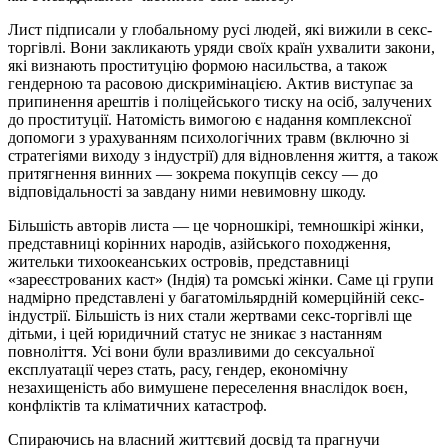
Лист підписали у глобальному русі людей, які вижили в секс-
торгівлі. Вони закликають уряди своїх країн ухвалити закони,
які визнають проституцію формою насильства, а також
гендерною та расовою дискримінацією. Актив виступає за
припинення арештів і поліцейського тиску на осіб, залучених
до проституції. Натомість вимогою є надання комплексної
допомоги з урахуванням психологічних травм (включно зі
стратегіями виходу з індустрії) для відновлення життя, а також
притягнення винних — зокрема покупців сексу — до
відповідальності за завдану ними невимовну шкоду.
Більшість авторів листа — це чорношкірі, темношкірі жінки,
представниці корінних народів, азійського походження,
жительки тихоокеанських островів, представниці
«зареєстрованих каст» (Індія) та ромські жінки. Саме ці групи
надмірно представлені у багатомільярдній комерційній секс-
індустрії. Більшість із них стали жертвами секс-торгівлі ще
дітьми, і цей юридичний статус не зникає з настанням
повноліття. Усі вони були вразливими до сексуальної
експлуатації через стать, расу, гендер, економічну
незахищеність або вимушене переселення внаслідок воєн,
конфліктів та кліматичних катастроф.
Спираючись на власний життєвий досвід та прагнучи