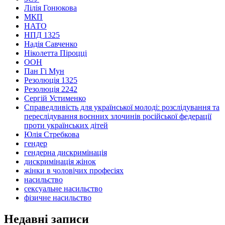
Лілія Гонюкова
МКП
НАТО
НПД 1325
Надія Савченко
Ніколетта Піроцці
ООН
Пан Гі Мун
Резолюція 1325
Резолюція 2242
Сергій Устименко
Справедливість для української молоді: розслідування та
переслідування воєнних злочинів російської федерації
проти українських дітей
Юлія Стребкова
гендер
гендерна дискримінація
дискримінація жінок
жінки в чоловічих професіях
насильство
сексуальне насильство
фізичне насильство
Недавні записи