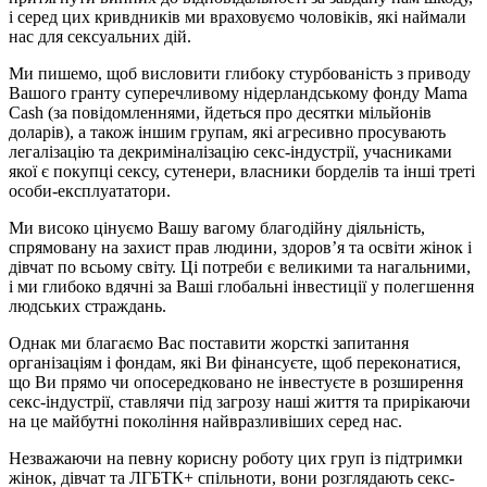
і серед цих кривдників ми враховуємо чоловіків, які наймали
нас для сексуальних дій.
Ми пишемо, щоб висловити глибоку стурбованість з приводу
Вашого гранту суперечливому нідерландському фонду Mama
Cash (за повідомленнями, йдеться про десятки мільйонів
доларів), а також іншим групам, які агресивно просувають
легалізацію та декриміналізацію секс-індустрії, учасниками
якої є покупці сексу, сутенери, власники борделів та інші треті
особи-експлуататори.
Ми високо цінуємо Вашу вагому благодійну діяльність,
спрямовану на захист прав людини, здоров’я та освіти жінок і
дівчат по всьому світу. Ці потреби є великими та нагальними,
і ми глибоко вдячні за Ваші глобальні інвестиції у полегшення
людських страждань.
Однак ми благаємо Вас поставити жорсткі запитання
організаціям і фондам, які Ви фінансуєте, щоб переконатися,
що Ви прямо чи опосередковано не інвестуєте в розширення
секс-індустрії, ставлячи під загрозу наші життя та прирікаючи
на це майбутні покоління найвразливіших серед нас.
Незважаючи на певну корисну роботу цих груп із підтримки
жінок, дівчат та ЛГБТК+ спільноти, вони розглядають секс-