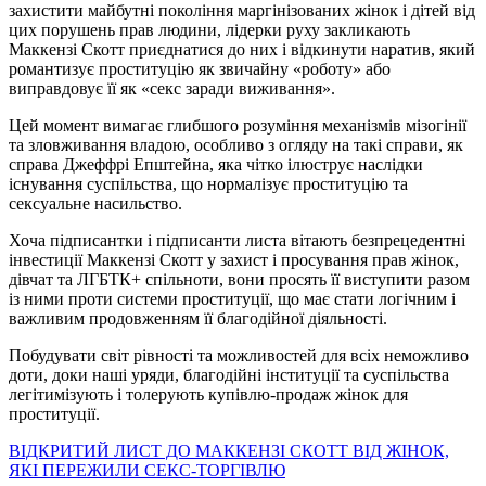
захистити майбутні покоління маргінізованих жінок і дітей від
цих порушень прав людини, лідерки руху закликають
Маккензі Скотт приєднатися до них і відкинути наратив, який
романтизує проституцію як звичайну «роботу» або
виправдовує її як «секс заради виживання».
Цей момент вимагає глибшого розуміння механізмів мізогінії
та зловживання владою, особливо з огляду на такі справи, як
справа Джеффрі Епштейна, яка чітко ілюструє наслідки
існування суспільства, що нормалізує проституцію та
сексуальне насильство.
Хоча підписантки і підписанти листа вітають безпрецедентні
інвестиції Маккензі Скотт у захист і просування прав жінок,
дівчат та ЛГБТК+ спільноти, вони просять її виступити разом
із ними проти системи проституції, що має стати логічним і
важливим продовженням її благодійної діяльності.
Побудувати світ рівності та можливостей для всіх неможливо
доти, доки наші уряди, благодійні інституції та суспільства
легітимізують і толерують купівлю-продаж жінок для
проституції.
ВІДКРИТИЙ ЛИСТ ДО МАККЕНЗІ СКОТТ ВІД ЖІНОК,
ЯКІ ПЕРЕЖИЛИ СЕКС-ТОРГІВЛЮ