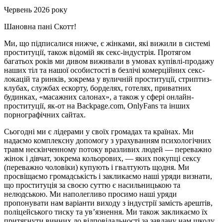
Червень 2026 року
Шановна пані Скотт!
Ми, що підписалися нижче, є жінками, які вижили в системі
проституції, також відомій як секс-індустрія. Протягом
багатьох років ми дивом виживали в умовах купівлі-продажу
наших тіл та нашої особистості в безлічі комерційних секс-
локацій та ринків, зокрема у вуличній проституції, стриптиз-
клубах, службах ескорту, борделях, готелях, приватних
будинках, «масажних салонах», а також у сфері онлайн-
проституції, як-от на Backpage.com, OnlyFans та інших
порнографічних сайтах.
Сьогодні ми є лідерами у своїх громадах та країнах. Ми
надаємо комплексну допомогу з урахуванням психологічних
травм нескінченному потоку вразливих людей — переважно
жінок і дівчат, зокрема кольорових, — яких покупці сексу
(переважно чоловіки) купують і гвалтують щодня. Ми
просвіщаємо громадськість і закликаємо наші уряди визнати,
що проституція за своєю суттю є насильницькою та
нелюдською. Ми наполегливо просимо наші уряди
пропонувати нам варіанти виходу з індустрії замість арештів,
поліцейського тиску та ув’язнення. Ми також закликаємо їх
притягнути винних до відповідальності за завдану нам шкоду,