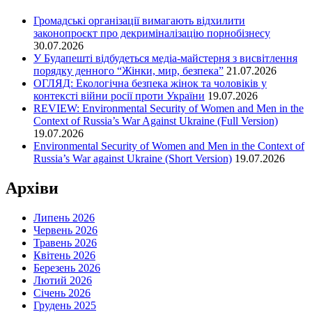
Громадські організації вимагають відхилити
законопроєкт про декриміналізацію порнобізнесу
30.07.2026
У Будапешті відбудеться медіа-майстерня з висвітлення
порядку денного “Жінки, мир, безпека”
21.07.2026
ОГЛЯД: Екологічна безпека жінок та чоловіків у
контексті війни росії проти України
19.07.2026
REVIEW: Environmental Security of Women and Men in the
Context of Russia’s War Against Ukraine (Full Version)
19.07.2026
Environmental Security of Women and Men in the Context of
Russia’s War against Ukraine (Short Version)
19.07.2026
Архіви
Липень 2026
Червень 2026
Травень 2026
Квітень 2026
Березень 2026
Лютий 2026
Січень 2026
Грудень 2025