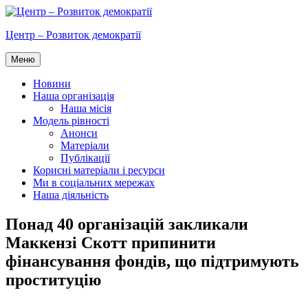
Перейти
до
Центр – Розвиток демократії
вмісту
Меню
Новини
Наша організація
Наша місія
Модель рівності
Анонси
Матеріали
Публікації
Корисні матеріали і ресурси
Ми в соціальних мережах
Наша діяльність
Понад 40 організацій закликали
Маккензі Скотт припинити
фінансування фондів, що підтримують
проституцію