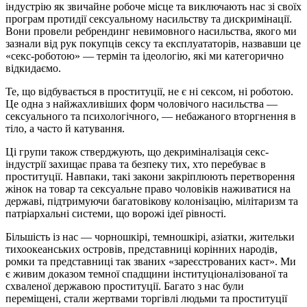
індустрію як звичайне робоче місце та виключають нас зі своїх
програм протидії сексуальному насильству та дискримінації.
Вони провели ребрендинг невимовного насильства, якого ми
зазнали від рук покупців сексу та експлуататорів, назвавши це
«секс-роботою» — термін та ідеологію, які ми категорично
відкидаємо.
Те, що відбувається в проституції, не є ні сексом, ні роботою.
Це одна з найжахливіших форм чоловічого насильства —
сексуального та психологічного, — небажаного вторгнення в
тіло, а часто й катування.
Ці групи також стверджують, що декриміналізація секс-
індустрії захищає права та безпеку тих, хто перебуває в
проституції. Навпаки, такі закони закріплюють перетворення
жінок на товар та сексуальне право чоловіків наживатися на
державі, підтримуючи багатовікову колонізацію, мілітаризм та
патріархальні системи, що ворожі ідеї рівності.
Більшість із нас — чорношкірі, темношкірі, азіатки, жительки
тихоокеанських островів, представниці корінних народів,
ромки та представниці так званих «зареєстрованих каст». Ми
є живим доказом темної спадщини інституціоналізованої та
схваленої державою проституції. Багато з нас були
переміщені, стали жертвами торгівлі людьми та проституції