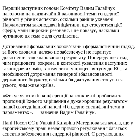
Перший заступник голови Комітету Вадим Галайчук
наголосив на надзвичайній важливості теми гендерної
рівності у різних аспектах, оскільки раніше ухвалені
Парламентом законодавчі ініціативи, що стосуються цієї
сфери, мали широкий резонанс, і це показує, наскільки
чутливою ця тема є для суспільства.
Дотримання формальних зобов’язань і формалістичний підхід,
за його словами, далеко не забезпечує і не гарантує
досягнення задекларованого результату. Попереду ще є над
чим працювати, зокрема, в контексті ухвалення наступних
законодавчих змін, в тому числі у процесі вступу до ЄС, та
необхідності дотримання гендерної збалансованості
державного бюджету, оскільки бюджетування стосується
усього, чим живе країна.
«Фокус учасників конференції на конкретні проблеми та
пропозиції їхнього вирішення є дуже хорошим результатом
нашої сьогоднішньої панелі «Гендерно специфічні теми в
парламентах», — зазначив Вадим Галайчук.
Пані Посол ЄС в Україні Катаріна Матернова зазначила, що у
європейському праві немає прямого регулювання багатьох
аспектів забезпечення гендерної рівності. Є регулювання