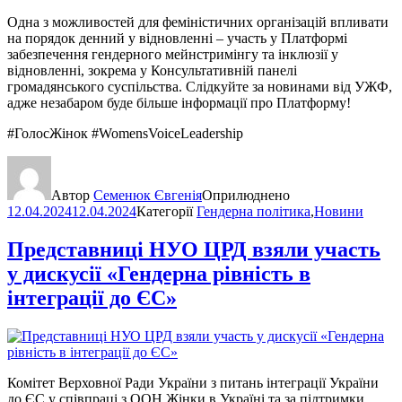
Одна з можливостей для феміністичних організацій впливати
на порядок денний у відновленні – участь у Платформі
забезпечення гендерного мейнстримінгу та інклюзії у
відновленні, зокрема у Консультативній панелі
громадянського суспільства. Слідкуйте за новинами від УЖФ,
адже незабаром буде більше інформації про Платформу!
#ГолосЖінок #WomensVoiceLeadership
Автор
Семенюк Євгенія
Оприлюднено
12.04.2024
12.04.2024
Категорії
Гендерна політика
,
Новини
Представниці НУО ЦРД взяли участь
у дискусії «Гендерна рівність в
інтеграції до ЄС»
Комітет Верховної Ради України з питань інтеграції України
до ЄС у співпраці з ООН Жінки в Україні та за підтримки