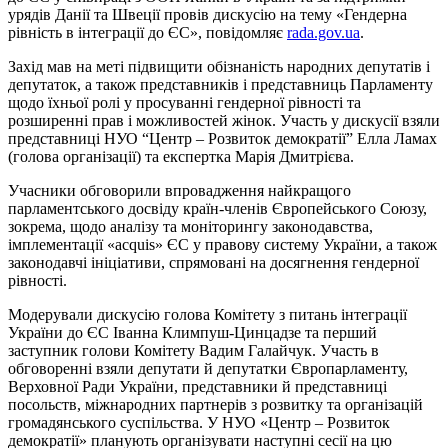
урядів Данії та Швеції провів дискусію на тему «Гендерна
рівність в інтеграції до ЄС», повідомляє
rada.gov.ua
.
Захід мав на меті підвищити обізнаність народних депутатів і
депутаток, а також представників і представниць Парламенту
щодо їхньої ролі у просуванні гендерної рівності та
розширенні прав і можливостей жінок. Участь у дискусії взяли
представниці НУО “Центр – Розвиток демократії” Елла Ламах
(голова організації) та експертка Марія Дмитрієва.
Учасники обговорили впровадження найкращого
парламентського досвіду країн-членів Європейського Союзу,
зокрема, щодо аналізу та моніторингу законодавства,
імплементації «acquis» ЄС у правову систему України, а також
законодавчі ініціативи, спрямовані на досягнення гендерної
рівності.
Модерували дискусію голова Комітету з питань інтеграції
України до ЄС Іванна Климпуш-Цинцадзе та перший
заступник голови Комітету Вадим Галайчук. Участь в
обговоренні взяли депутати й депутатки Європарламенту,
Верховної Ради України, представники й представниці
посольств, міжнародних партнерів з розвитку та організацій
громадянського суспільства. У НУО «Центр – Розвиток
демократії» планують організувати наступні сесії на цю