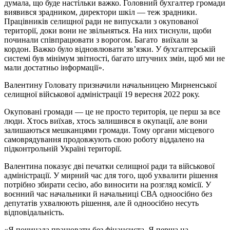
думала, що буде настільки важко. Головний бухгалтер громади
виявився зрадником, директори шкіл — теж зрадники.
Працівників селищної ради не випускали з окупованої
території, доки вони не звільняться. На них тиснули, щоби
починали співпрацювати з ворогом. Багато виїхали за
кордон. Важко було відновлювати зв’язки. У бухгалтерській
системі був мінімум звітності, багато штучних змін, щоб ми не
мали достатньо інформації».
Валентину Головату призначили начальницею Мирненської
селищної військової адміністрації 19 вересня 2022 року.
Окуповані громади — це не просто територія, це перш за все
люди. Хтось виїхав, хтось залишився в окупації, але вони
залишаються мешканцями громади. Тому органи місцевого
самоврядування продовжують свою роботу віддалено на
підконтрольній Україні території.
Валентина показує дві печатки селищної ради та військової
адміністрації. У мирний час для того, щоб ухвалити рішення
потрібно збирати сесію, або виносити на розгляд комісії. У
воєнний час начальники й начальниці СВА одноосібно без
депутатів ухвалюють рішення, але й одноосібно несуть
відповідальність.
«Я починала працювати без фінансиста. Я перша на