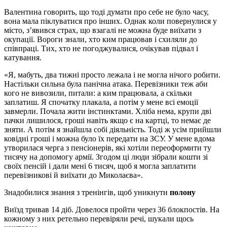
Валентина говорить, що тоді думати про себе не було часу,
вона мала піклуватися про інших. Однак коли повернулися у
місто, з’явився страх, що взагалі не можна буде виїхати з
окупації. Вороги знали, хто ким працював і схиляли до
співпраці. Тих, хто не погоджувалися, очікував підвал і
катування.
«Я, мабуть, два тижні просто лежала і не могла нічого робити.
Настільки сильна була панічна атака. Перевізники теж аби
кого не вивозили, питали: а ким працювала, а скільки
заплатиш. Я спочатку плакала, а потім у мене всі емоції
завмерли. Почала жити інстинктами. Хліба нема, крупи дві
пачки лишилося, гроші навіть якщо є на картці, то немає де
зняти. А потім я знайшла собі діяльність. Тоді ж усім прийшли
ковідні гроші і можна було їх передати на ЗСУ. У мене вдома
утворилася черга з пенсіонерів, які хотіли переоформити ту
тисячу на допомогу армії. Згодом ці люди зібрали кошти зі
своїх пенсій і дали мені 6 тисяч, щоб я могла заплатити
перевізникові й виїхати до Миколаєва».
Знадобилися знання з тренінгів, щоб уникнути
полону
Виїзд тривав 14 діб. Довелося пройти через 36 блокпостів. На
кожному з них ретельно перевіряли речі, шукали щось