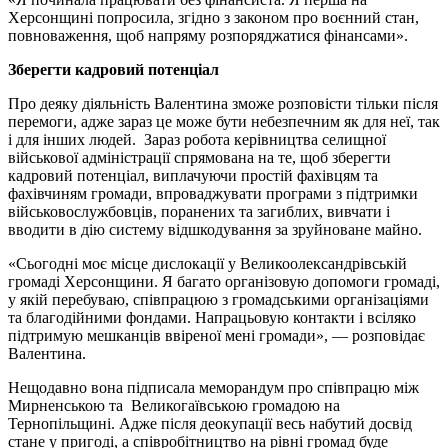
Херсонщині попросила, згідно з законом про воєнний стан,
повноваження, щоб напряму розпоряджатися фінансами».
Зберегти кадровий потенціал
Про деяку діяльність Валентина зможе розповісти тільки після
перемоги, адже зараз це може бути небезпечним як для неї, так
і для інших людей. Зараз робота керівництва селищної
військової адміністрації спрямована на те, щоб зберегти
кадровий потенціал, виплачуючи простій фахівцям та
фахівчиням громади, впроваджувати програми з підтримки
військовослужбовців, поранених та загиблих, вивчати і
вводити в дію систему відшкодування за зруйноване майно.
«Сьогодні моє місце дислокації у Великоолександрівській
громаді Херсонщини. Я багато організовую допомоги громаді,
у якій перебуваю, співпрацюю з громадськими організаціями
та благодійними фондами. Напрацьовую контакти і всіляко
підтримую мешканців ввіреної мені громади», — розповідає
Валентина.
Нещодавно вона підписала меморандум про співпрацю між
Мирненською та Великогаївською громадою на
Тернопільщині. Адже після деокупації весь набутий досвід
стане у пригоді, а співробітництво на рівні громад буде