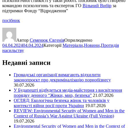
психологічної стійкості у такій роботі. Посібник було створено
командою психологинь та експерток ГО
Вільний Вибір
за
підтримки Фонду “Відродження”
посібник
Автор
Семенюк Євгенія
Оприлюднено
04.04.2024
04.04.2024
Категорії
Матеріали
,
Новини
,
Протидія
насильству
Недавні записи
Громадські організації вимагають відхилити
законопроєкт про декриміналізацію порнобізнесу
30.07.2026
У Будапешті відбудеться медіа-майстерня з висвітлення
порядку денного “Жінки, мир, безпека”
21.07.2026
ОГЛЯД: Екологічна безпека жінок та чоловіків у
контексті війни росії проти України
19.07.2026
REVIEW: Environmental Security of Women and Men in the
Context of Russia’s War Against Ukraine (Full Version)
19.07.2026
Environmental Security of Women and Men in the Context of