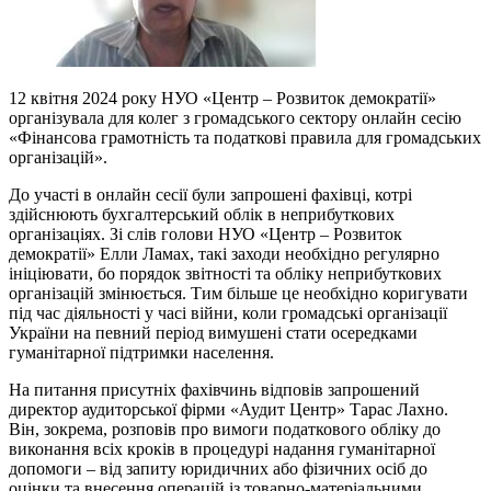
12 квітня 2024 року НУО «Центр – Розвиток демократії»
організувала для колег з громадського сектору онлайн сесію
«Фінансова грамотність та податкові правила для громадських
організацій».
До участі в онлайн сесії були запрошені фахівці, котрі
здійснюють бухгалтерський облік в неприбуткових
організаціях. Зі слів голови НУО «Центр – Розвиток
демократії» Елли Ламах, такі заходи необхідно регулярно
ініціювати, бо порядок звітності та обліку неприбуткових
організацій змінюється. Тим більше це необхідно коригувати
під час діяльності у часі війни, коли громадські організації
України на певний період вимушені стати осередками
гуманітарної підтримки населення.
На питання присутніх фахівчинь відповів запрошений
директор аудиторської фірми «Аудит Центр» Тарас Лахно.
Він, зокрема, розповів про вимоги податкового обліку до
виконання всіх кроків в процедурі надання гуманітарної
допомоги – від запиту юридичних або фізичних осіб до
оцінки та внесення операцій із товарно-матеріальними