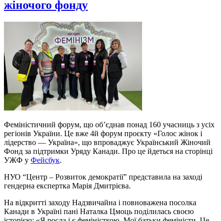
жіночого фонду
Феміністичний форум, що об’єднав понад 160 учасниць з усіх
регіонів України. Це вже 4й форум проєкту «Голос жінок і
лідерство — Україна», що впроваджує Український Жіночий
Фонд за підтримки Уряду Канади. Про це йдеться на сторінці
УЖФ у
Фейсбук
.
НУО “Центр – Розвиток демократії” представила на заході
гендерна експертка Марія Дмитрієва.
На відкритті заходу Надзвичайна і повноважена посолка
Канади в Україні пані Наталка Цмоць поділилась своєю
історією: «Я росла і є феміністкою. Мої батьки феміністи. Це