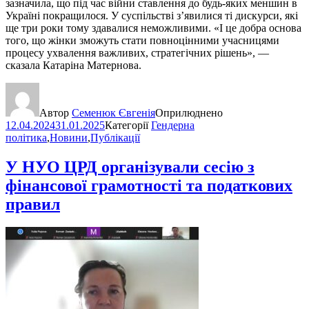
зазначила, що під час війни ставлення до будь-яких меншин в
Україні покращилося. У суспільстві з’явилися ті дискурси, які
ще три роки тому здавалися неможливими. «І це добра основа
того, що жінки зможуть стати повноцінними учасницями
процесу ухвалення важливих, стратегічних рішень», —
сказала Катаріна Матернова.
Автор
Семенюк Євгенія
Оприлюднено
12.04.2024
31.01.2025
Категорії
Гендерна
політика
,
Новини
,
Публікації
У НУО ЦРД організували сесію з
фінансової грамотності та податкових
правил