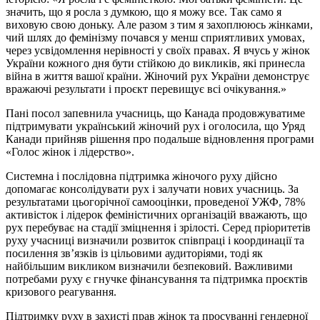
значить, що я росла з думкою, що я можу все. Так само я
виховую свою доньку. Але разом з тим я захоплююсь жінками,
чий шлях до фемінізму почався у менш сприятливих умовах,
через усвідомлення нерівності у своїх правах. Я вчусь у жінок
України кожного дня бути стійкою до викликів, які принесла
війна в життя вашої країни. Жіночий рух України демонструє
вражаючі результати і проєкт перевищує всі очікування.»
Пані посол запевнила учасниць, що Канада продовжуватиме
підтримувати український жіночий рух і оголосила, що Уряд
Канади прийняв рішення про подальше відновлення програми
«Голос жінок і лідерство».
Системна і послідовна підтримка жіночого руху дійсно
допомагає консолідувати рух і залучати нових учасниць. За
результатами цьогорічної самооцінки, проведеної УЖФ, 78%
активісток і лідерок феміністичних організацій вважають, що
рух перебуває на стадії зміцнення і зрілості. Серед пріоритетів
руху учасниці визначили розвиток співпраці і координації та
посилення зв’язків із цільовими аудиторіями, тоді як
найбільшим викликом визначили безпековий. Важливими
потребами руху є гнучке фінансування та підтримка проєктів
кризового реагування.
Підтримку руху в захисті прав жінок та просуванні гендерної