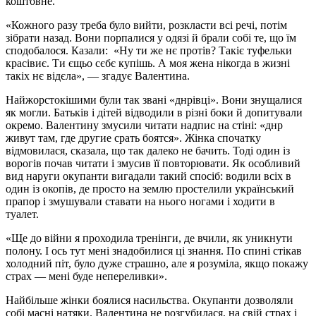
коштовне.
«Кожного разу треба було вийти, розкласти всі речі, потім
зібрати назад. Вони порпалися у одязі й брали собі те, що їм
сподобалося. Казали: «Ну ти же нє протів? Такіє туфельки
красівиє. Ти єщьо сєбє купішь. А моя жена нікогда в жизні
такіх нє відєла», — згадує Валентина.
Найжорстокішими були так звані «днрівці». Вони знущалися
як могли. Батьків і дітей відводили в різні боки й допитували
окремо. Валентину змусили читати надпис на стіні: «днр
живут там, где другие срать боятся». Жінка спочатку
відмовилася, сказала, що так далеко не бачить. Тоді один із
ворогів почав читати і змусив її повторювати. Як особливий
вид наруги окупанти вигадали такий спосіб: водили всіх в
один із окопів, де просто на землю простелили український
прапор і змушували ставати на нього ногами і ходити в
туалет.
«Ще до війни я проходила тренінги, де вчили, як уникнути
полону. І ось тут мені знадобилися ці знання. По спині стікав
холодний піт, було дуже страшно, але я розуміла, якщо покажу
страх — мені буде непереливки».
Найбільше жінки боялися насильства. Окупанти дозволяли
собі масні натяки. Валентина не розгубилася, на свій страх і