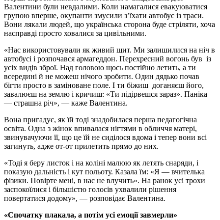
Валентини були невдалими. Коли намагалися евакуюватися
групою вперше, окупанти змусили з’їхати автобус із траси.
Вони лякали людей, що українська сторона буде стріляти, хоча
насправді просто ховалися за цивільними.
«Нас використовували як живий щит. Ми залишилися на ніч в
автобусі і розпочався армагеддон. Перехресний вогонь був із
усіх видів зброї. Над головою щось постійно летить, а ти
всередині й не можеш нічого зробити. Один дядько почав
бігти просто в заміноване поле. І ти біжиш доганяєш його,
завалюєш на землю і кричиш: «Ти підірвешся зараз». Паніка
— страшна річ», — каже Валентина.
Вона пригадує, як їй тоді знадобилася перша педагогічна
освіта. Одна з жінок впивалася нігтями в обличчя матері,
звинувачуючи її, що це їй не сиділося вдома і тепер вони всі
загинуть, адже от-от прилетить прямо до них.
«Тоді я беру листок і на коліні малюю як летять снаряди, і
показую дальність і кут польоту. Казала їм: «Я — вчителька
фізики. Повірте мені, в нас не влучить». На ранок усі трохи
заспокоїлися і більшістю голосів ухвалили рішення
повертатися додому», — розповідає Валентина.
«Спочатку плакала, а потім усі емоції завмерли»