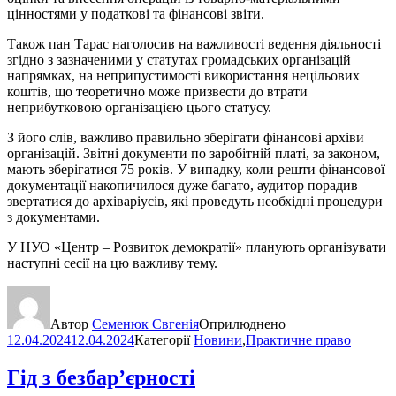
цінностями у податкові та фінансові звіти.
Також пан Тарас наголосив на важливості ведення діяльності
згідно з зазначеними у статутах громадських організацій
напрямках, на неприпустимості використання нецільових
коштів, що теоретично може призвести до втрати
неприбутковою організацією цього статусу.
З його слів, важливо правильно зберігати фінансові архіви
організацій. Звітні документи по заробітній платі, за законом,
мають зберігатися 75 років. У випадку, коли решти фінансової
документації накопичилося дуже багато, аудитор порадив
звертатися до архіваріусів, які проведуть необхідні процедури
з документами.
У НУО «Центр – Розвиток демократії» планують організувати
наступні сесії на цю важливу тему.
Автор
Семенюк Євгенія
Оприлюднено
12.04.2024
12.04.2024
Категорії
Новини
,
Практичне право
Гід з безбар’єрності