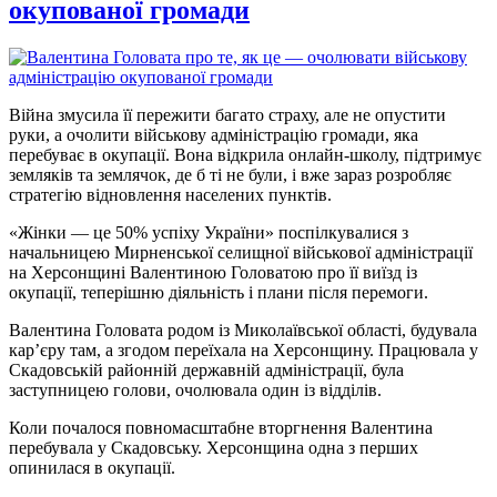
окупованої громади
Війна змусила її пережити багато страху, але не опустити
руки, а очолити військову адміністрацію громади, яка
перебуває в окупації. Вона відкрила онлайн-школу, підтримує
земляків та землячок, де б ті не були, і вже зараз розробляє
стратегію відновлення населених пунктів.
«Жінки — це 50% успіху України» поспілкувалися з
начальницею Мирненської селищної військової адміністрації
на Херсонщині Валентиною Головатою про її виїзд із
окупації, теперішню діяльність і плани після перемоги.
Валентина Головата родом із Миколаївської області, будувала
кар’єру там, а згодом переїхала на Херсонщину. Працювала у
Скадовській районній державній адміністрації, була
заступницею голови, очолювала один із відділів.
Коли почалося повномасштабне вторгнення Валентина
перебувала у Скадовську. Херсонщина одна з перших
опинилася в окупації.