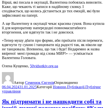
Вірші, які писала в окупації, Валентина побоялась вивозити.
Каже, що чекають ті записи в надійному сховку. І
сподівається, що колись дістанеться до тих емоцій, які були
зафіксовані на папері.
А ще Валентину в окупації чекає красива сукня. Вона купила
її для корпоративу напередодні повномасштабного
вторгнення, але вдягнути так і не довелося.
«Тепер мушу дбати про форми, аби приїхати після перемоги,
вдягнути ту сукню і танцювати від радості так, як ніколи ще
не танцювала. Впевнена, що так і буде! Недаремно ж назва
ввіреної мені громади від слова МИР!» — усміхається
Валентина Головата.
Олена Кущенко,
50vidsotkiv.org.ua
Автор
Семенюк Євгенія
Оприлюднено
06.04.2024
31.01.2025
Категорії
Новини
,
Публікації
,
Публічне
управління
Як підтримати і не нашкодити собі та
іншій людині пояснює посібник “Коли