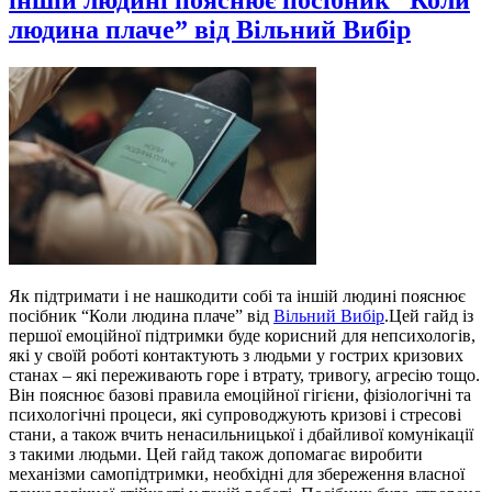
людина плаче” від Вільний Вибір
Як підтримати і не нашкодити собі та іншій людині пояснює
посібник “Коли людина плаче” від
Вільний Вибір
.Цей гайд із
першої емоційної підтримки буде корисний для непсихологів,
які у своїй роботі контактують з людьми у гострих кризових
станах – які переживають горе і втрату, тривогу, агресію тощо.
Він пояснює базові правила емоційної гігієни, фізіологічні та
психологічні процеси, які супроводжують кризові і стресові
стани, а також вчить ненасильницької і дбайливої комунікації
з такими людьми. Цей гайд також допомагає виробити
механізми самопідтримки, необхідні для збереження власної