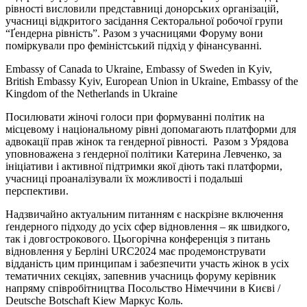
рівності висловили представниці донорських організацій,
учасниці відкритого засідання Секторальної робочої групи
“Ґендерна рівність”. Разом з учасницями Форуму вони
поміркували про феміністський підхід у фінансуванні.
Embassy of Canada to Ukraine, Embassy of Sweden in Kyiv,
British Embassy Kyiv, European Union in Ukraine, Embassy of the
Kingdom of the Netherlands in Ukraine
Посилювати жіночі голоси при формуванні політик на
місцевому і національному рівні допомагають платформи для
адвокації прав жінок та гендерної рівності. Разом з Урядова
уповноважена з ґендерної політики Катерина Левченко, за
ініціативи і активної підтримки якої діють такі платформи,
учасниці проаналізували їх можливості і подальші
перспективи.
Надзвичайно актуальним питанням є наскрізне включення
ґендерного підходу до усіх сфер відновлення – як швидкого,
так і довгострокового. Цьогорічна конференція з питань
відновлення у Берліні URC2024 має продемонструвати
відданість цим принципам і забезпечити участь жінок в усіх
тематичних секціях, запевнив учасниць форуму керівник
напряму співробітництва Посольство Німеччини в Києві /
Deutsche Botschaft Kiew Маркус Коль.