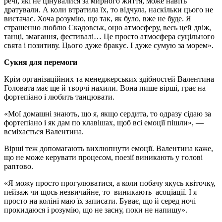
речі, які не цінувалися за мирного життя, може навіть
дратували. А коли втратила їх, то відчула, наскільки цього не
вистачає. Хоча розумію, що так, як було, вже не буде. Я
страшенно люблю Скадовськ, оцю атмосферу, весь цей двіж,
танці, змагання, фестивалі… Це просто атмосфера суцільного
свята і позитиву. Цього дуже бракує. І дуже сумую за морем».
Сукня для перемоги
Крім організаційних та менеджерських здібностей Валентина
Головата має ще й творчі нахили. Вона пише вірші, грає на
фортепіано і любить танцювати.
«Мої домашні знають, що я, якщо сердита, то одразу сідаю за
фортепіано і як дам по клавішах, щоб всі емоції пішли», —
всміхається Валентина.
Вірші теж допомагають вихлюпнути емоції. Валентина каже,
що не може керувати процесом, поезії виникають у голові
раптово.
«Я можу просто прогулюватися, а коли побачу якусь квіточку,
пейзаж чи щось незвичайне, то виникають асоціації. І я
просто на коліні маю їх записати. Буває, що й серед ночі
прокидаюся і розумію, що не засну, поки не напишу».