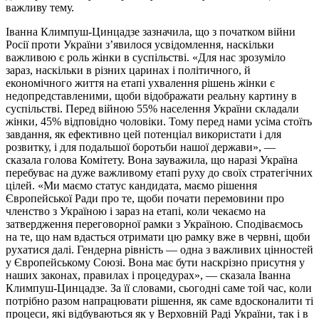
важливу тему.
Іванна Климпуш-Цинцадзе зазначила, що з початком війни
Росії проти України з’явилося усвідомлення, наскільки
важливою є роль жінки в суспільстві. «Для нас зрозуміло
зараз, наскільки в різних царинах і політичного, й
економічного життя на етапі ухвалення рішень жінки є
недопредставленими, щоби відображати реальну картину в
суспільстві. Перед війною 55% населення України складали
жінки, 45% відповідно чоловіки. Тому перед нами усіма стоїть
завдання, як ефективно цей потенціал використати і для
розвитку, і для подальшої боротьби нашої держави», —
сказала голова Комітету. Вона зауважила, що наразі Україна
перебуває на дуже важливому етапі руху до своїх стратегічних
цілей. «Ми маємо статус кандидата, маємо рішення
Європейської Ради про те, щоби почати перемовини про
членство з Україною і зараз на етапі, коли чекаємо на
затвердження переговорної рамки з Україною. Сподіваємось
на те, що нам вдасться отримати цю рамку вже в червні, щоби
рухатися далі. Гендерна рівність — одна з важливих цінностей
у Європейському Союзі. Вона має бути наскрізно присутня у
наших законах, правилах і процедурах», — сказала Іванна
Климпуш-Цинцадзе. За її словами, сьогодні саме той час, коли
потрібно разом напрацювати рішення, як саме вдосконалити ті
процеси, які відбуваються як у Верховній Раді України, так і в