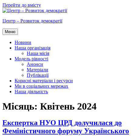
Перейти до вмісту
Центр – Розвиток демократії
Меню
Новини
Наша організація
Наша місія
Модель рівності
Анонси
Матеріали
Публікації
Корисні матеріали і ресурси
Ми в соціальних мережах
Наша діяльність
Місяць:
Квітень 2024
Експертка НУО ЦРД долучилася до
Феміністичного форуму Українського