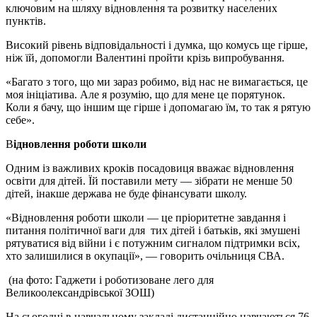
ключовим на шляху відновлення та розвитку населених
пунктів.
Високий рівень відповідальності і думка, що комусь ще гірше,
ніж їй, допомогли Валентині пройти крізь випробування.
«Багато з того, що ми зараз робимо, від нас не вимагається, це
моя ініціатива. Але я розумію, що для мене це порятунок.
Коли я бачу, що іншим ще гірше і допомагаю їм, то так я рятую
себе».
В
ідновлення роботи школи
Одним із важливих кроків посадовиця вважає відновлення
освіти для дітей. Їй поставили мету — зібрати не менше 50
дітей, інакше держава не буде фінансувати школу.
«Відновлення роботи школи — це пріоритетне завдання і
питання політичної ваги для тих дітей і батьків, які змушені
рятуватися від війни і є потужним сигналом підтримки всіх,
хто залишилися в окупації», — говорить очільниця СВА.
(на фото: Гаджети і роботизоване лего для
Великоолександрівської ЗОШ)
На сьогодні в навчальному закладі дистанційно навчаються 76