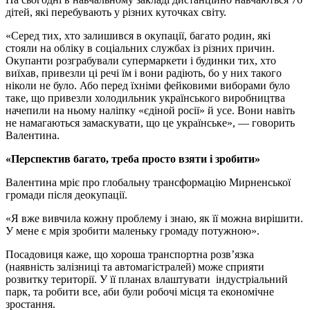
дітей, які перебувають у різних куточках світу.
«Серед тих, хто залишився в окупації, багато родин, які
стояли на обліку в соціальних службах із різних причин.
Окупанти розграбували супермаркети і будинки тих, хто
виїхав, привезли ці речі їм і вони радіють, бо у них такого
ніколи не було. Або перед їхніми фейковими виборами було
таке, що привезли холодильник українського виробництва
начепили на ньому наліпку «єдіной росії» й усе. Вони навіть
не намагаються замаскувати, що це українське», — говорить
Валентина.
«Перспектив багато, треба просто взяти і зробити»
Валентина мріє про глобальну трансформацію Мирненської
громади після деокупації.
«Я вже вивчила кожну проблему і знаю, як її можна вирішити.
У мене є мрія зробити маленьку громаду потужною».
Посадовиця каже, що хороша транспортна розв’язка
(наявність залізниці та автомагістралей) може сприяти
розвитку території. У її планах влаштувати індустріальний
парк, та робити все, аби були робочі місця та економічне
зростання.