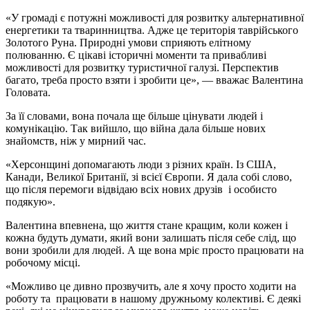
«У громаді є потужні можливості для розвитку альтернативної
енергетики та тваринництва. Адже це територія таврійського
Золотого Руна. Природні умови сприяють елітному
полюванню. Є цікаві історичні моменти та привабливі
можливості для розвитку туристичної галузі. Перспектив
багато, треба просто взяти і зробити це», — вважає Валентина
Головата.
За її словами, вона почала ще більше цінувати людей і
комунікацію. Так вийшло, що війна дала більше нових
знайомств, ніж у мирний час.
«Херсонщині допомагають люди з різних країн. Із США,
Канади, Великої Британії, зі всієї Європи. Я дала собі слово,
що після перемоги відвідаю всіх нових друзів і особисто
подякую».
Валентина впевнена, що життя стане кращим, коли кожен і
кожна будуть думати, який вони залишать після себе слід, що
вони зробили для людей. А ще вона мріє просто працювати на
робочому місці.
«Можливо це дивно прозвучить, але я хочу просто ходити на
роботу та працювати в нашому дружньому колективі. Є деякі