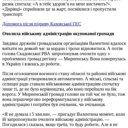
ризик спитала: «А в тебе здоров’я на мене вистачить?».
«Днрівці» сприйняли це за жарт, посміялися і пропустили
транспорт.
Допомога після підриву Каховської ГЕС
Очолила військову адміністрацію окупованої громади
Завдяки дружнім громадським організаціям Валентині вдалося
виїхати на деякий час за кордон і трохи відновитися. А потім
голова Скадовської РВА запропонував очолити одну з
проблемних громад регіону — Мирненську. Вона повернулась
в Україну і взялась до роботи.
Після оголошення воєнного стану обласні та районні військові
адміністрації утворювалися автоматично. А міські, сільські та
селищні ради ставали військовими адміністраціям спочатку
лише ті, де не було керівництва, або воно перейшло на бік
ворога. У Мирненській громаді голови на той час не було, тож
вона першочергово переформатувалася у військову
адміністрацію і потрібен був очільник, чи очільниця.
«Я не думала і 5 хвилин, — пригадує Валентина момент, коли
їй запропонували очолити військову адміністрацію. —
Погодилася і сказала, якщо треба, то буду робити. Але я не