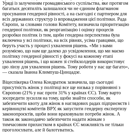
Уряді із залученням громадянського суспільства, яке протягом
багатьох десятиліть залишалося чи не єдиним флагманом
просування гендерної рівності, а на сьогодні є партнером для
всіх державних структур із впровадження цієї політики. Рада
Європи, за словами голови Комітету, визначила пріоритезацію
гендерної політики, як реорганізацію і оцінку процесів
розробки політик із тим, щоби гендерна перспектива була
включена у всі політики, на всіх рівнях, усіма гравцями, що
беруть участь у процесі ухвалення рішень. «Ми з вами
розуміємо, що нам ще далеко до усвідомлення, що ми маємо
політику гендерної рівності у фокусі на кожному етапі
ухвалення рішень, і що кожен зі стейкхолдерів використовує
цю лінзу для ухвалення рішень. Тому роботи у нас ще багато»,
— сказала Іванна Климпуш-Цинцадзе.
Віцеспікерка Олена Кондратюк зазначила, що сьогодні
присутність жінок у політиці все ще низька у порівнянні з
Європою (21% у нас проти 31% у країнах ЄС). Тому варто
зосередити зусилля на тому, щоби знайти способи, як
забезпечити квоту для жінок в наглядових радах підприємств і
керівництві комітетів ВРУ, як запустити гендерну експертизу
законопроєктів, щоби вони враховували потреби жінок. А
також як законодавчо забезпечити надати жінкам з
тимчасовим прихистком в країнах ЄС можливість не тільки
проголосувати, але й балотуватись.