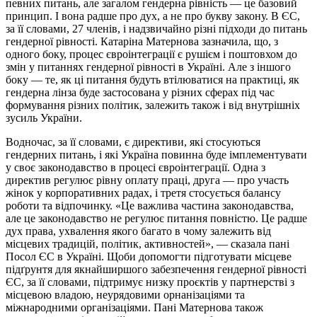
певних питань, але загалом гендерна рівність — це базовий
принцип. І вона радше про дух, а не про букву закону. В ЄС,
за її словами, 27 членів, і надзвичайно різні підходи до питань
гендерної рівності. Катаріна Матернова зазначила, що, з
одного боку, процес євроінтеграції є рушієм і поштовхом до
змін у питаннях гендерної рівності в Україні. Але з іншого
боку — те, як ці питання будуть втілюватися на практиці, як
гендерна лінза буде застосована у різних сферах під час
формування різних політик, залежить також і від внутрішніх
зусиль України.
Водночас, за її словами, є директиви, які стосуються
гендерних питань, і які Україна повинна буде імплементувати
у своє законодавство в процесі євроінтеграції. Одна з
директив регулює рівну оплату праці, друга — про участь
жінок у корпоративних радах, і третя стосується балансу
роботи та відпочинку. «Це важлива частина законодавства,
але це законодавство не регулює питання повністю. Це радше
дух права, ухвалення якого багато в чому залежить від
місцевих традицій, політик, активностей», — сказала пані
Посол ЄС в Україні. Щоби допомогти підготувати місцеве
підґрунтя для якнайширшого забезпечення гендерної рівності
ЄС, за її словами, підтримує низку проєктів у партнерстві з
місцевою владою, неурядовими орнанізаціями та
міжнародними організаціями. Пані Матернова також