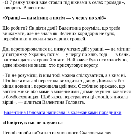
«О 7 ранку танки вже стояли під вікнами в селах громади», —
говорить Валентина.
«Уранці — на мітинг, а потім — у чергу по хліб»
Що робити? Як діяти далі? Валентина розуміла, що треба
виїжджати, але не знала як. Зелених коридорів не було,
перевізники просили захмарних грошей.
Дні перетворювалися на низку чітких дій: уранці — на мітинг
у підтримку України, потім — у чергу по хліб, тоді — в банк,
раптом вдасться грошей зняти. Найважче було психологічно,
адже ніколи не знаєш, хто прислуговує ворогу.
«Ти не розумієш, із ким тобі можна спілкуватися, а з ким ні.
Пізніше я взагалі перестала виходити з двору. Дивилася без
кінця новини і переживала цей жах. Особливо вражало, що
вагітні жінки або мами з маленькими дітьми змушені ховатися
в бомбосховищах. Щоб якось перетравити ці емоції, я писала
вірші», — ділиться Валентина Головата.
Валентина Головата написала із колежанками порадники
«Повірте, в нас не влучить»
Перші спроби виїхати з окупованого Скадовська для