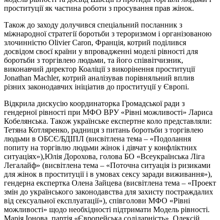
проституції як частина роботи з просування прав жінок.
Також до заходу долучився спеціальний посланник з
міжнародної стратегії боротьби з тероризмом і організованою
злочинністю Olivier Caron, Франція, котрий поділився
досвідом своєї країни у впровадженні моделі рівності для
боротьби з торгівлею людьми, та його співвітчизник,
виконавчий директор Коаліції з викорінення проституції
Jonathan Machler, котрий аналізував порівняльний вплив
різних законодавчих ініціатив до проституції у Європі.
Відкрила дискусію координаторка Громадської ради з
гендерної рівності при МФО ВРУ «Рівні можливості» Лариса
Кобелянська. Також українське експертне коло представляли:
Тетяна Котляренко, радниця з питань боротьби з торгівлею
людьми в ОБСЄ/БДІПЛ (висвітлена тема – «Подолання
попиту на торгівлю людьми жінок і дівчат у конфліктних
ситуаціях»),Юлія Дорохова, голова БО «Всеукраїнська Ліга
Легалайф» (висвітлена тема – «Поточна ситуація із ризиками
для жінок в проституції і в умовах сексу заради виживання»),
гендерна експертка Олена Зайцева (висвітлена тема – «Проект
змін до українського законодавства для захисту постраждалих
від сексуальної експлуатації»), співголови МФО «Рівні
можливості» щодо необхідності підтримати Модель рівності.
Марія Іонова, партія «Європейська солідарність», Олексій