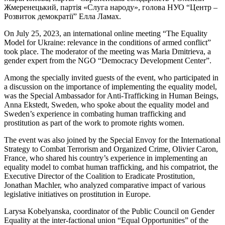
Жмеренецький, партія «Слуга народу», голова НУО “Центр –
Розвиток демократії” Елла Ламах.
On July 25, 2023, an international online meeting “The Equality
Model for Ukraine: relevance in the conditions of armed conflict”
took place. The moderator of the meeting was Maria Dmitrieva, a
gender expert from the NGO “Democracy Development Center”.
Among the specially invited guests of the event, who participated in
a discussion on the importance of implementing the equality model,
was the Special Ambassador for Anti-Trafficking in Human Beings,
Anna Ekstedt, Sweden, who spoke about the equality model and
Sweden’s experience in combating human trafficking and
prostitution as part of the work to promote rights women.
The event was also joined by the Special Envoy for the International
Strategy to Combat Terrorism and Organized Crime, Olivier Caron,
France, who shared his country’s experience in implementing an
equality model to combat human trafficking, and his compatriot, the
Executive Director of the Coalition to Eradicate Prostitution,
Jonathan Machler, who analyzed comparative impact of various
legislative initiatives on prostitution in Europe.
Larysa Kobelyanska, coordinator of the Public Council on Gender
Equality at the inter-factional union “Equal Opportunities” of the