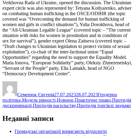
Verkhovna Rada of Ukraine, opened the discussion. The Ukrainian
expert circle was also represented by: Tetyana Kotlyarenko, adviser
on combating human trafficking in the OSCE/ODIHR (the topic
covered was “Overcoming the demand for human trafficking of
women and girls in conflict situations”), Yulia Dorokhova, head of
the “All-Ukrainian Legalife League” (covered topic – “The current
situation with risks for women in prostitution and in conditions of
sex for survival”), gender expert Olena Zaitseva (covered topic –
“Draft changes to Ukrainian legislation to protect victims of sexual
exploitation”), co-chair of the inter-factional union “Equal
Opportunities” regarding the need to support the Equality Model.
Maria Ionova, “European Solidarity” party, Oleksiy Zhmerenetskyi,
“Servant of the People” party, Ella Lamakh, head of NGO
“Democracy Development Center”.
Автор
Оприлюднено
Категорії
Семенюк Євгенія
27.07.2023
28.07.2023
Гендерна
політика
,
Модель рівності
,
Новини
,
Практичне право
,
Протидія
дискримінації
,
Протидія насильству
,
Протидія торгівлі людьми
Недавні записи
Громадські організації вимагають відхилити