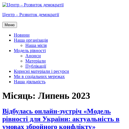
Перейти
до
Центр – Розвиток демократії
вмісту
Меню
Новини
Наша організація
Наша місія
Модель рівності
Анонси
Матеріали
Публікації
Корисні матеріали і ресурси
Ми в соціальних мережах
Наша діяльність
Місяць:
Липень 2023
Відбулась онлайн-зустріч «Модель
рівності для України: актуальність в
умовах збройного конфлікту»