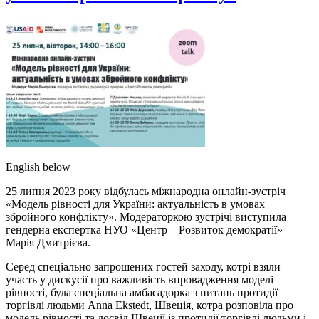
English below
25 липня 2023 року відбулась міжнародна онлайн-зустріч
«Модель рівності для України: актуальність в умовах
збройного конфлікту». Модераторкою зустрічі виступила
гендерна експертка НУО «Центр – Розвиток демократії»
Марія Дмитрієва.
Серед спеціально запрошених гостей заходу, котрі взяли
участь у дискусії про важливість впровадження моделі
рівності, була спеціальна амбасадорка з питань протидії
торгівлі людьми Anna Ekstedt, Швеція, котра розповіла про
модель рівності та досвід Швеції із протидії торгівлі людьми і