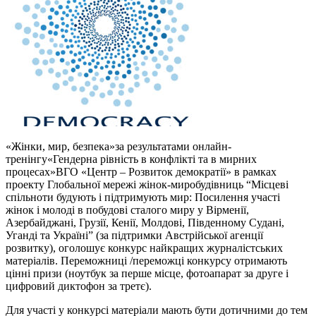
«Жінки, мир, безпека»за результатами онлайн-
тренінгу«Гендерна рівність в конфлікті та в мирних
процесах»ВГО «Центр – Розвиток демократії» в рамках
проекту Глобальної мережі жінок-миробудівниць “Місцеві
спільноти будують і підтримують мир: Посилення участі
жінок і молоді в побудові сталого миру у Вірменії,
Азербайджані, Грузії, Кенії, Молдові, Південному Судані,
Уганді та Україні” (за підтримки Австрійської агенції
розвитку), оголошує конкурс найкращих журналістських
матеріалів. Переможниці /переможці конкурсу отримають
цінні призи (ноутбук за перше місце, фотоапарат за друге і
цифровий диктофон за третє).
Для участі у конкурсі матеріали мають бути дотичними до тем