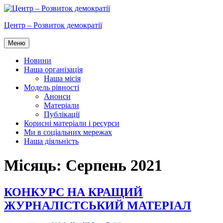
Перейти
до
Центр – Розвиток демократії
вмісту
Меню
Новини
Наша організація
Наша місія
Модель рівності
Анонси
Матеріали
Публікації
Корисні матеріали і ресурси
Ми в соціальних мережах
Наша діяльність
Місяць:
Серпень 2021
КОНКУРС НА КРАЩИЙ
ЖУРНАЛІСТСЬКИЙ МАТЕРІАЛ