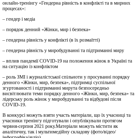
онлайн-тренінгу «Гендерна рівність в конфлікті та в мирних
процесах»:
– гендер і медіа
– порядок денний «Жінки, мир і безпека»
– гендерна рівність у конфлікті (в їх розмаїтті)
– гендерна рівність у миробудуванні та підтриманні миру
– вплив пандемії COVID-19 на положення жінок в Україні та
на ситуацію із конфліктом
– роль ЗМІ і журналістської спільноти у просуванні порядку
денного «Жінки, мир, безпека», підтримці суспільної
згуртованості і підтриманні мирута безпосередньо
висвітлювати теми порядку денного «Жінки, мир, безпека» та
лідерську роль жінок у миробудуванні та відбудові після
COVID-19.
В конкурсі можуть взяти участь матеріали, що їх учасниці та
учасники тренінгу підготували і опублікували протягом
червня-серпня 2021 року.Матеріали можуть містити як
аналітичну, так і мультимедійну складову (фото/відео/
інфографіка/аудіо).