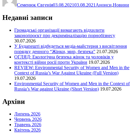
Семенюк Євгенія
03.08.2021
03.08.2021
Анонси
,
Новини
Недавні записи
Громадські організації вимагають відхилити
законопроєкт про декриміналізацію порнобізнесу
30.07.2026
У Будапешті відбудеться медіа-майстерня з висвітлення
порядку денного “Жінки, мир, безпека”
21.07.2026
ОГЛЯД: Екологічна безпека жінок та чоловіків у
контексті війни росії проти України
19.07.2026
REVIEW: Environmental Security of Women and Men in the
Context of Russia’s War Against Ukraine (Full Version)
19.07.2026
Environmental Security of Women and Men in the Context of
Russia’s War against Ukraine (Short Version)
19.07.2026
Архіви
Липень 2026
Червень 2026
Травень 2026
Квітень 2026