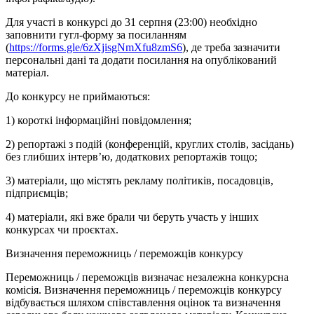
Для участі в конкурсі до 31 серпня (23:00) необхідно
заповнити гугл-форму за посиланням
(
https://forms.gle/6zXjisgNmXfu8zmS6
), де треба зазначити
персональні дані та додати посилання на опублікований
матеріал.
До конкурсу не приймаються:
1) короткі інформаційні повідомлення;
2) репортажі з подій (конференцій, круглих столів, засідань)
без глибших інтерв’ю, додаткових репортажів тощо;
3) матеріали, що містять рекламу політиків, посадовців,
підприємців;
4) матеріали, які вже брали чи беруть участь у інших
конкурсах чи проєктах.
Визначення переможниць / переможців конкурсу
Переможниць / переможців визначає незалежна конкурсна
комісія. Визначення переможниць / переможців конкурсу
відбувається шляхом співставлення оцінок та визначення