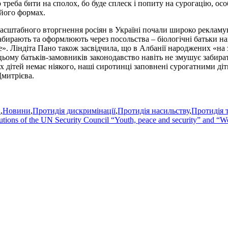
р треба бити на сполох, бо буде сплеск і попиту на сурогацію, ос
 його формах.
масштабного вторгнення росіян в Україні почали широко рекламу
абирають та оформлюють через посольства – біологічні батьки нав
е». Ліндіта Пано також засвідчила, що в Албанії народжених «на з
 цьому батьків-замовників законодавство навіть не змушує забир
х дітей немає ніякого, наші сиротинці заповнені сурогатними ді
Дмитрієва.
а
,
Новини
,
Протидія дискримінації
,
Протидія насильству
,
Протидія 
tions of the UN Security Council “Youth, peace and security” and “W