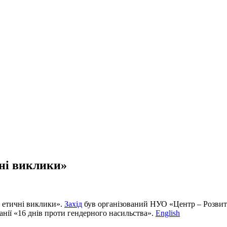
ні виклики»
: етичні виклики».
Захід
був організований НУО «Центр – Розвиток
нії «16 днів проти гендерного насильства».
English