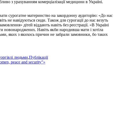
обливо з урахуванням комерціалізації медицини в Україні.
вати сурогатне материнство на закордонну аудиторію: «До нас
іть не навідуються сюди. Також для сурогації до нас везуть
амовлення» дітей віддають навіть без реєстрації. «В Україні
ати новонароджених. Навіть якби народивша мати і хотіла
тьми, яких з якихось причин не забрали замовники, бо таких
торгівлі людьми
,
Публікації
omen, peace and security”»