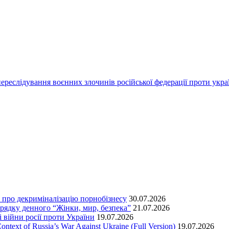
переслідування воєнних злочинів російської федерації проти укра
т про декриміналізацію порнобізнесу
30.07.2026
орядку денного “Жінки, мир, безпека”
21.07.2026
 війни росії проти України
19.07.2026
text of Russia’s War Against Ukraine (Full Version)
19.07.2026