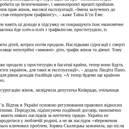
«зробити це безпечнішим», і законопроект врешті пройшов.
я прав жінок, масової експлуатації. «Імена залучених до
 став епіцентром трафікінгу», – каже Таїна Б’єн Еме.
ле навіть ці доходи в підсумку не покращують їхнє економічне
ктика йде пліч-о-пліч з трафікінгом, проституцією, із
ити дітей, котрих потім продали. Наслідками сурогації є смерті
ляще непотрібні «замовні» діти, трафік жінок та дівчат. Тому
вже продали у проституцію в багатші країни, тепер вони йдуть
ти українок, для такої ж експлуатації», – додала Ліндіта Пано.
 для рівня доходів італійців ціну. «А тепер будемо ще країною
но.
 сурогацію жінок, засвідчила депутатка Київради, очільниця
в’я. Відтак в Україні основою регулювання правових відносин
тетними. Передусім, підписуючи подібний договір, економічно
е мають ніяких наслідків за неетичну працю. Україна не
ародитися у люблячій родині, а не як наслідок «збереження
трьох ключових проблем, Зоряна Скалецька зазначила, що після