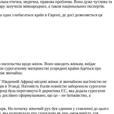
альна етична, медична, правова проблема. Вона дуже чутлива та
нару залучили міжнародних, а також національних експертів.
одна з небагатьох країн в Європі, де досі дозволяється ця
 насильства щодо жінок. Воно шкодить жінкам, виїдає
 при сурогатному материнстві усередині країни йдеться про
ніж звичайна.
У Південній Африці місцеві жінки зі звичайною вагітністю не
ія в Уганді. Натомість Італія повністю заборонила сурогатне
році була переглянута й директива ЄС, яка додала сурогатне
 дослівно сформульовано, що це – не батьківство, а
Йорк. На початку жіночий рух був єдиним у ставленні до цього
, яка розповідала про сурогацію як про «можливість для