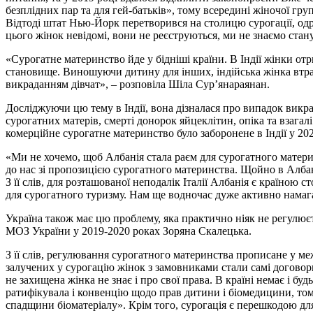
безплідних пар та для гей-батьків», тому всередині жіночої гр
Відтоді штат Нью-Йорк перетворився на столицю сурогації, одр
цього жінок невідомі, вони не реєструються, ми не знаємо стану 
«Сурогатне материнство йде у бідніші країни. В Індії жінки от
становище. Виношуючи дитину для інших, індійська жінка втрача
викраданням дівчат», – розповіла Шіла Сур’янараянан.
Досліджуючи цю тему в Індії, вона дізналася про випадок викрад
сурогатних матерів, смерті донорок яйцеклітин, опіка та взагал
комерційне сурогатне материнство було заборонене в Індії у 202
«Ми не хочемо, щоб Албанія стала раєм для сурогатного матери
до нас зі пропозицією сурогатного материнства. Щойно в Албані
З її слів, для розташованої неподалік Італії Албанія є країною 
для сурогатного туризму. Нам ще водночас дуже активно намагаю
Україна також має цю проблему, яка практично ніяк не регулюєт
МОЗ України у 2019-2020 роках Зоряна Скалецька.
З її слів, регулювання сурогатного материнства прописане у м
залучених у сурогацію жінок з замовниками стали самі договори
не захищена жінка не знає і про свої права. В країні немає і б
ратифікувала і конвенцію щодо прав дитини і біомедицини, тому
спадщини біоматеріалу». Крім того, сурогація є перешкодою дл