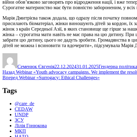
війни обов’язково заговорять про відродження нації, і вже тепе
Сурогатне материнство має бути повністю забороненим, у всіх
Марія Дмитрієва також додала, що одразу після початку повно
присилають біоматеріал, жінки виношують дітей за кордон, їх з
жінок з країн Середньої Азії, в яких становище ще гірше за наш
жінка – сурогатна мати навіть не має права на цю дитину. При
забрати цю дитину, цього не дадуть зробити. Громадянства в ци
дітей не можна і всиновити та вдочерити», підсумувала Марія 
Автор
Оприлюднено
Категорії
Семенюк Євгенія
22.12.2024
31.01.2025
Гендерна політик
Навігація
Попередній
Назад
Webinar «Youth advocacy campaigns. We implement the resolu
запис:
Наступний
Вперед
Webinar «Surrogacy: Ethical Challenges»
записів
запис:
Tags
@care_de
CEDAW
UNDP
ЗСУ
Лілія Гонюкова
МКП
НАТО