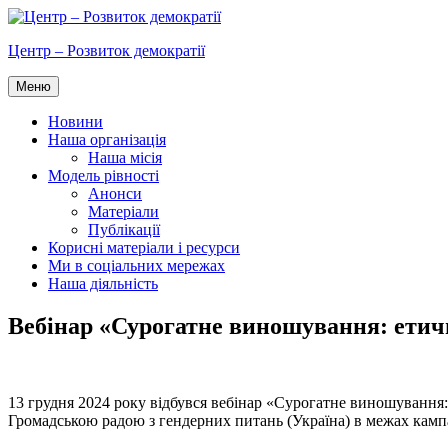
Перейти
до
Центр – Розвиток демократії
вмісту
Меню
Новини
Наша організація
Наша місія
Модель рівності
Анонси
Матеріали
Публікації
Корисні матеріали і ресурси
Ми в соціальних мережах
Наша діяльність
Вебінар «Сурогатне виношування: етич
13 грудня 2024 року відбувся вебінар «Сурогатне виношування
Громадською радою з гендерних питань (Україна) в межах кампа