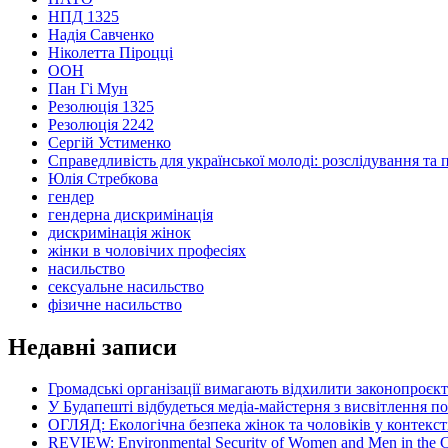
НПД 1325
Надія Савченко
Ніколетта Піроцці
ООН
Пан Гі Мун
Резолюція 1325
Резолюція 2242
Сергій Устименко
Справедливість для української молоді: розслідування та 
Юлія Стребкова
гендер
гендерна дискримінація
дискримінація жінок
жінки в чоловічих професіях
насильство
сексуальне насильство
фізичне насильство
Недавні записи
Громадські організації вимагають відхилити законопроєк
У Будапешті відбудеться медіа-майстерня з висвітлення п
ОГЛЯД: Екологічна безпека жінок та чоловіків у контексті
REVIEW: Environmental Security of Women and Men in the Con