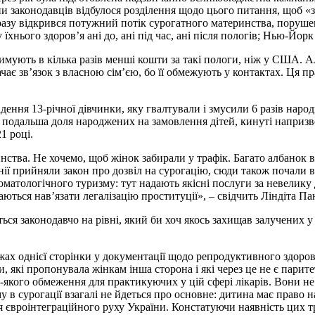
упи законодавців відбулося розділення щодо цього питання, щоб 
азу відкрився потужний потік сурогатного материнства, порушенн
їхнього здоров’я ані до, ані під час, ані після пологів; Нью-Йорк
римують в кілька разів менші кошти за такі пологи, ніж у США. А
є зв’язок з власною сім’єю, бо її обмежують у контактах. Ця пра
ення 13-річної дівчинки, яку гвалтували і змусили 6 разів народ
і подальша доля народжених на замовлення дітей, кинуті напризво
1 році.
нства. Не хочемо, щоб жінок забирали у трафік. Багато албанок 
ї прийняли закон про дозвіл на сурогацію, сюди також почали вез
стоматологічного туризму: тут надають якісні послуги за невелику
ться нав’язати легалізацію проституції», – свідчить Ліндіта Па
ься законодавчо на рівні, який би хоч якось захищав залучених у
ежах однієї сторінки у документації щодо репродуктивного здоро
, які пропонувала жінкам інша сторона і які через це не є пари
удь-якого обмеження для практикуючих у цій сфері лікарів. Вони н
 в сурогації взагалі не йдеться про основне: дитина має право н
я євроінтеграційного руху України. Констатуючи наявність цих 