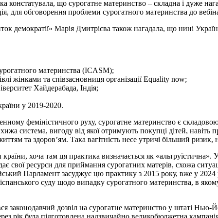
ка констатувала, що сурогатне материнство – складна і дуже наг
ація, для обговорення проблеми сурогатного материнства до вебі
к демократії» Марія Дмитрієва також нагадала, що нині Україна 
сурогатного материнства (ICASM);
влі жінками та співзасновниця організації Equality now;
верситет Хайдерабада, Індія;
раїни у 2019-2020.
енному феміністичного руху, сурогатне материнство є складовою
е хижа система, вигоду від якої отримують покупці дітей, навіть
ттям та здоров’ям. Така вагітність несе утричі більший ризик, 
 країни, хоча там ця практика визначається як «альтруїстична». 
ає свої ресурси для приймання сурогатних матерів, схожа ситуац
йський Парламент засуджує цю практику з 2015 року, вже у 2024 
 іспанського суду щодо випадку сурогатного материнства, в якому
ався законодавчий дозвіл на сурогатне материнство у штаті Нью-
ерез рік була підготовлена надзвичайно великобюджетна кампанія