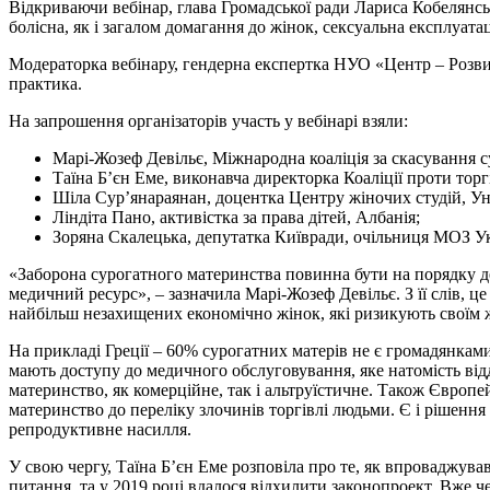
Відкриваючи вебінар, глава Громадської ради Лариса Кобелянсь
болісна, як і загалом домагання до жінок, сексуальна експлуат
Модераторка вебінару, гендерна експертка НУО «Центр – Розвито
практика.
На запрошення організаторів участь у вебінарі взяли:
Марі-Жозеф Девільє, Міжнародна коаліція за скасування 
Таїна Б’єн Еме, виконавча директорка Коаліції проти торгі
Шіла Сур’янараянан, доцентка Центру жіночих студій, Уні
Ліндіта Пано, активістка за права дітей, Албанія;
Зоряна Скалецька, депутатка Київради, очільниця МОЗ Ук
«Заборона сурогатного материнства повинна бути на порядку д
медичний ресурс», – зазначила Марі-Жозеф Девільє. З її слів, ц
найбільш незахищених економічно жінок, які ризикують своїм жи
На прикладі Греції – 60% сурогатних матерів не є громадянками
мають доступу до медичного обслуговування, яке натомість відд
материнство, як комерційне, так і альтруїстичне. Також Європе
материнство до переліку злочинів торгівлі людьми. Є і рішення
репродуктивне насилля.
У свою чергу, Таїна Б’єн Еме розповіла про те, як впроваджув
питання, та у 2019 році вдалося відхилити законопроект. Вже ч