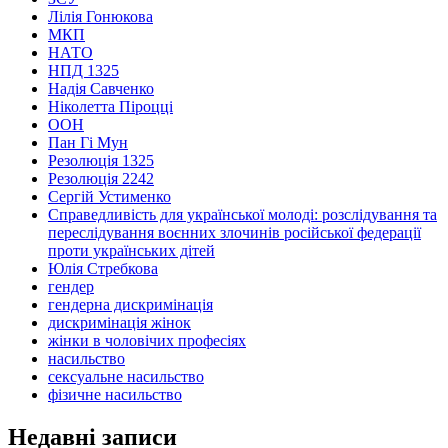
Лілія Гонюкова
МКП
НАТО
НПД 1325
Надія Савченко
Ніколетта Піроцці
ООН
Пан Гі Мун
Резолюція 1325
Резолюція 2242
Сергій Устименко
Справедливість для української молоді: розслідування та
переслідування воєнних злочинів російської федерації
проти українських дітей
Юлія Стребкова
гендер
гендерна дискримінація
дискримінація жінок
жінки в чоловічих професіях
насильство
сексуальне насильство
фізичне насильство
Недавні записи