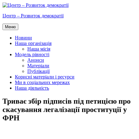
Перейти
до
Центр – Розвиток демократії
вмісту
Меню
Новини
Наша організація
Наша місія
Модель рівності
Анонси
Матеріали
Публікації
Корисні матеріали і ресурси
Ми в соціальних мережах
Наша діяльність
Триває збір підписів під петицією про
скасування легалізації проституції у
ФРН