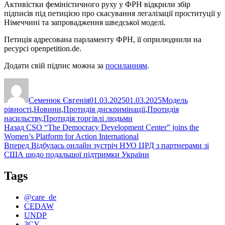
Активістки феміністичного руху у ФРН відкрили збір
підписів під петицією про скасування легалізації проституції у
Німеччині та запровадження шведської моделі.
Петиція адресована парламенту ФРН, її оприлюднили на
ресурсі openpetition.de.
Додати свій підпис можна за
посиланням
.
Автор
Оприлюднено
Категорії
Семенюк Євгенія
01.03.2025
01.03.2025
Модель
рівності
,
Новини
,
Протидія дискримінації
,
Протидія
насильству
,
Протидія торгівлі людьми
Навігація
Попередній
Назад
CSO “The Democracy Development Center” joins the
запис:
Women’s Platform for Action International
записів
Наступний
Вперед
Відбулась онлайн зустріч НУО ЦРД з партнерами зі
запис:
США щодо подальшої підтримки України
Tags
@care_de
CEDAW
UNDP
ЗСУ