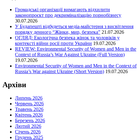
Громадські організації вимагають відхилити
законопроєкт про декриміналізацію порнобізнесу
30.07.2026
У Будапешті відбудеться медіа-майстерня з висвітлення
порядку денного “Жінки, мир, безпека”
21.07.2026
ОГЛЯД: Екологічна безпека жінок та чоловіків у
контексті війни росії проти України
19.07.2026
REVIEW: Environmental Security of Women and Men in the
Context of Russia’s War Against Ukraine (Full Version)
19.07.2026
Environmental Security of Women and Men in the Context of
Russia’s War against Ukraine (Short Version)
19.07.2026
Архіви
Липень 2026
Червень 2026
Травень 2026
Квітень 2026
Березень 2026
Лютий 2026
Січень 2026
Грудень 2025