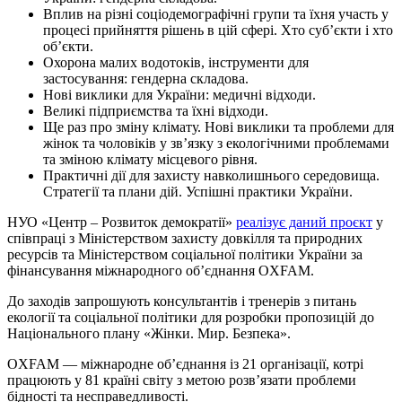
Вплив на різні соціодемографічні групи та їхня участь у
процесі прийняття рішень в цій сфері. Хто суб’єкти і хто
об’єкти.
Охорона малих водотоків, інструменти для
застосування: гендерна складова.
Нові виклики для України: медичні відходи.
Великі підприємства та їхні відходи.
Ще раз про зміну клімату. Нові виклики та проблеми для
жінок та чоловіків у зв’язку з екологічними проблемами
та зміною клімату місцевого рівня.
Практичні дії для захисту навколишнього середовища.
Стратегії та плани дій. Успішні практики України.
НУО «Центр – Розвиток демократії»
реалізує даний проєкт
у
співпраці з Міністерством захисту довкілля та природних
ресурсів та Міністерством соціальної політики України за
фінансування міжнародного об’єднання OXFAM.
До заходів запрошують консультантів і тренерів з питань
екології та соціальної політики для розробки пропозицій до
Національного плану «Жінки. Мир. Безпека».
OXFAM — міжнародне об’єднання із 21 організації, котрі
працюють у 81 країні світу з метою розв’язати проблеми
бідності та несправедливості.