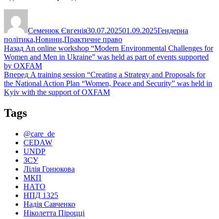
Автор
Оприлюднено
Категорії
Семенюк Євгенія
30.07.2025
01.09.2025
Гендерна
політика
,
Новини
,
Практичне право
Навігація
Попередній
Назад
An online workshop “Modern Environmental Challenges for
запис:
Women and Men in Ukraine” was held as part of events supported
записів
by OXFAM
Наступний
Вперед
A training session “Creating a Strategy and Proposals for
запис:
the National Action Plan “Women, Peace and Security” was held in
Kyiv with the support of OXFAM
Tags
@care_de
CEDAW
UNDP
ЗСУ
Лілія Гонюкова
МКП
НАТО
НПД 1325
Надія Савченко
Ніколетта Піроцці