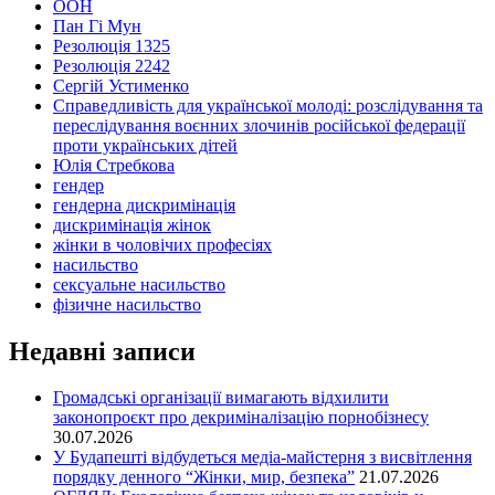
ООН
Пан Гі Мун
Резолюція 1325
Резолюція 2242
Сергій Устименко
Справедливість для української молоді: розслідування та
переслідування воєнних злочинів російської федерації
проти українських дітей
Юлія Стребкова
гендер
гендерна дискримінація
дискримінація жінок
жінки в чоловічих професіях
насильство
сексуальне насильство
фізичне насильство
Недавні записи
Громадські організації вимагають відхилити
законопроєкт про декриміналізацію порнобізнесу
30.07.2026
У Будапешті відбудеться медіа-майстерня з висвітлення
порядку денного “Жінки, мир, безпека”
21.07.2026