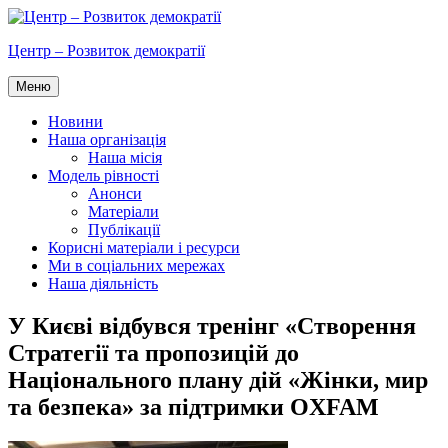
Перейти
до
Центр – Розвиток демократії
вмісту
Меню
Новини
Наша організація
Наша місія
Модель рівності
Анонси
Матеріали
Публікації
Корисні матеріали і ресурси
Ми в соціальних мережах
Наша діяльність
У Києві відбувся тренінг «Створення
Стратегії та пропозицій до
Національного плану дій «Жінки, мир
та безпека» за підтримки OXFAM