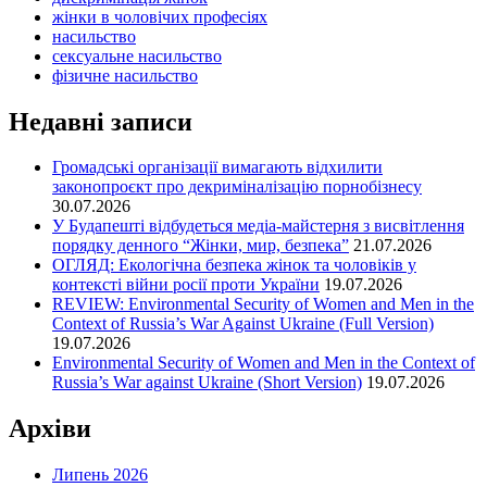
жінки в чоловічих професіях
насильство
сексуальне насильство
фізичне насильство
Недавні записи
Громадські організації вимагають відхилити
законопроєкт про декриміналізацію порнобізнесу
30.07.2026
У Будапешті відбудеться медіа-майстерня з висвітлення
порядку денного “Жінки, мир, безпека”
21.07.2026
ОГЛЯД: Екологічна безпека жінок та чоловіків у
контексті війни росії проти України
19.07.2026
REVIEW: Environmental Security of Women and Men in the
Context of Russia’s War Against Ukraine (Full Version)
19.07.2026
Environmental Security of Women and Men in the Context of
Russia’s War against Ukraine (Short Version)
19.07.2026
Архіви
Липень 2026