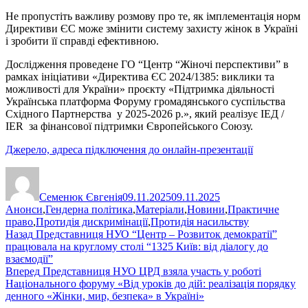
Не пропустіть важливу розмову про те, як імплементація норм
Директиви ЄС може змінити систему захисту жінок в Україні
і зробити її справді ефективною.
Дослідження проведене ГО “Центр “Жіночі перспективи” в
рамках ініціативи «Директива ЄС 2024/1385: виклики та
можливості для України» проєкту «Підтримка діяльності
Українська платформа Форуму громадянського суспільства
Східного Партнерства у 2025-2026 р.», який реалізує ІЕД /
IER за фінансової підтримки Європейського Союзу.
Джерело, адреса підключення до онлайн-презентації
Автор
Оприлюднено
Категорії
Семенюк Євгенія
09.11.2025
09.11.2025
Анонси
,
Гендерна політика
,
Матеріали
,
Новини
,
Практичне
право
,
Протидія дискримінації
,
Протидія насильству
Навігація
Попередній
Назад
Представниця НУО “Центр – Розвиток демократії”
запис:
працювала на круглому столі “1325 Київ: від діалогу до
записів
взаємодії”
Наступний
Вперед
Представниця НУО ЦРД взяла участь у роботі
запис:
Національного форуму «Від уроків до дій: реалізація порядку
денного «Жінки, мир, безпека» в Україні»