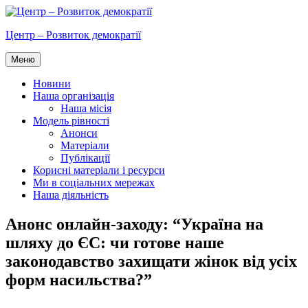
Перейти
до
Центр – Розвиток демократії
вмісту
Меню
Новини
Наша організація
Наша місія
Модель рівності
Анонси
Матеріали
Публікації
Корисні матеріали і ресурси
Ми в соціальних мережах
Наша діяльність
Анонс онлайн-заходу: “Україна на
шляху до ЄС: чи готове наше
законодавство захищати жінок від усіх
форм насильства?”