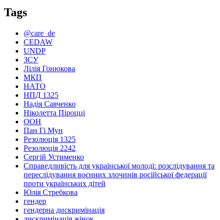
Tags
@care_de
CEDAW
UNDP
ЗСУ
Лілія Гонюкова
МКП
НАТО
НПД 1325
Надія Савченко
Ніколетта Піроцці
ООН
Пан Гі Мун
Резолюція 1325
Резолюція 2242
Сергій Устименко
Справедливість для української молоді: розслідування та
переслідування воєнних злочинів російської федерації
проти українських дітей
Юлія Стребкова
гендер
гендерна дискримінація
дискримінація жінок