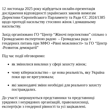
12 листопада 2025 року відбудеться онлайн-презентація
дослідження відповідності українських законів вимогам
Директиви Європейського Парламенту та Ради ЄС 2024/1385
щодо протидії насильству стосовно жінок і домашньому
насильству.
Захід організовано ГО “Центр “Жіночі перспективи” спільно з
Громадською експертною радою – Громадська рада з
гендерних питань при МФО «Рівні можливості» та ГО “Центр
-Розвиток демократії”
Під час події обговоримо:
як змінилися виклики у сфері захисту жінок;
чому кібернасильство – це нова реальність, яку Україна
поки що не врегулювала;
які законодавчі зміни необхідні для реального захисту
постраждалих.
До участі запрошуються представники та представниці
урядових і неурядових організацій, правозахисниці,
експерт(к)и з гендерної рівності та усі зацікавлені.