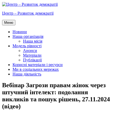
Перейти
до
Центр – Розвиток демократії
вмісту
Меню
Новини
Наша організація
Наша місія
Модель рівності
Анонси
Матеріали
Публікації
Корисні матеріали і ресурси
Ми в соціальних мережах
Наша діяльність
Вебінар Загрози правам жінок через
штучний інтелект: подолання
викликів та пошук рішень, 27.11.2024
(відео)