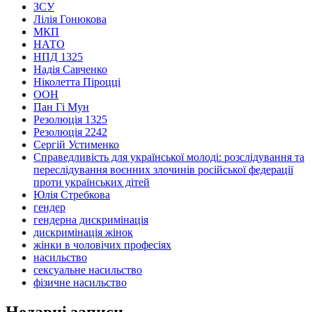
ЗСУ
Лілія Гонюкова
МКП
НАТО
НПД 1325
Надія Савченко
Ніколетта Піроцці
ООН
Пан Гі Мун
Резолюція 1325
Резолюція 2242
Сергій Устименко
Справедливість для української молоді: розслідування та
переслідування воєнних злочинів російської федерації
проти українських дітей
Юлія Стребкова
гендер
гендерна дискримінація
дискримінація жінок
жінки в чоловічих професіях
насильство
сексуальне насильство
фізичне насильство
Недавні записи