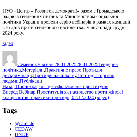
НУО «Центр – Розвиток демократії» разом з Громадською
радою з гендерних питань та Міністерством соціальної
політики України провели серію вебінарів в рамках кампанії
«16 днів проти гендерного насильства» у листопаді-грудні
2024 року.
відео
Автор
Оприлюднено
Категорії
Семенюк Євгенія
28.01.2025
28.01.2025
Гендерна
політика
,
Матеріали
,
Практичне право
,
Протидія
дискримінації
,
Протидія насильству
,
Протидія торгівлі
людьми
,
Публікації
Навігація
Попередній
Назад
Порнографія – це зафільмована проституція
запис:
Наступний
Вперед
Вебінар Проституція як насильство проти жінок і
записів
запис:
кращі світові практики протидії, 02.12.2024 (відео)
Tags
@care_de
CEDAW
UNDP