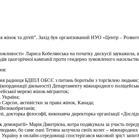
ля жінок та дітей”. Захід був організований НУО «Центр – Розвит
ливості» Лариса Кобелянська на початку дискусії зауважила, що 
аходів цьогорічної кампанії проти гендерно зумовленого насильс
ня:
шня радниця БДІПЛ ОБСЄ з питань боротьби з торгівлею людьми;
 (координації діяльності) Департаменту міжнародного поліцейсь
ейської мережі жінок-мігранток;
 Україна;
Сарсон, активістки за права жінок, Канада;
, Великобританія;
і, докторка філософії, виконавча директорка організації «Дослі
демократії» Марія Дмитрієва, котра подякувала за участь перед
ьми, бо саме пані Тетяна залучила своїх колег – міжнародних фа
Україну в онлайн-середовищі спостерігався масовий зріст запиті