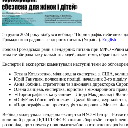
5 грудня 2024 року відбувся вебінар “Порнографія: небезпека д
Громадською радою з гендерних питань (Україна).
English
Голова Громадської ради з гендерних питань при МФО «Рівні мож
тема не збирала таку кількість людей, адже теми, обрані для з
Експерти й експертки коментували наступні теми до обговорен
Тетяна Котляренко, міжнародна експертка зі США, коли
Юрій Ганущак, полковник поліції, начальник 3-го відділу
Анна Зобніна, стратегічна та виконавча директорка Європ
Олена Зайцева, експертка, юристка з міжнародного права,
«Порнографія як катування» – Лінда Макдональд і Жанна 
«OnlyFans і його небезпека» – Джулі Біндел, журналістка
«Порнографія – це проституція з камерою» – Мелісса Фарл
Вебінар модерувала гендерна експертка НУО «Центр – Розвиток 
колишній радниці БДІПЛ ОБСЄ з питань боротьби з торгівлею люд
розповіла, що з початку повномасштабного вторгнення росіян в 