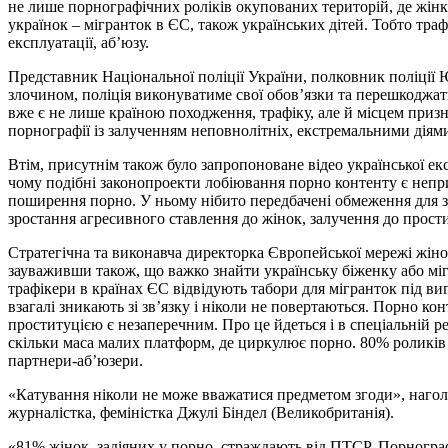
не лише порнографічних роліків окупованих територій, де жінки
українок – мігранток в ЄС, також українських дітей. Тобто траф
експлуатації, аб’юзу.
Представник Національної поліції України, полковник поліції
злочином, поліція виконуватиме свої обов’язки та перешкоджати
вже є не лише країною походження, трафіку, але й місцем призн
порнографії із залученням неповнолітніх, екстремальними діями
Втім, присутнім також було запропоноване відео української ек
чому подібні законопроекти лобіювання порно контенту є неприп
поширення порно. У ньому нібито передбачені обмеження для з
зростання агресивного ставлення до жінок, залучення до прос
Стратегічна та виконавча директорка Європейської мережі жінок
зауваживши також, що важко знайти українську біженку або міг
трафікери в країнах ЄС відвідують табори для мігранток під ви
взагалі зникають зі зв’язку і ніколи не повертаються. Порно 
проституцією є незаперечним. Про це йдеться і в спеціальній 
скільки маса малих платформ, де циркулює порно. 80% роликів
партнери-аб’юзери.
«Катування ніколи не може вважатися предметом згоди», наго
журналістка, феміністка Джулі Біндел (Великобританія).
«81% жінок, задіяних у порно, страждають від ПТСР. Порнограф