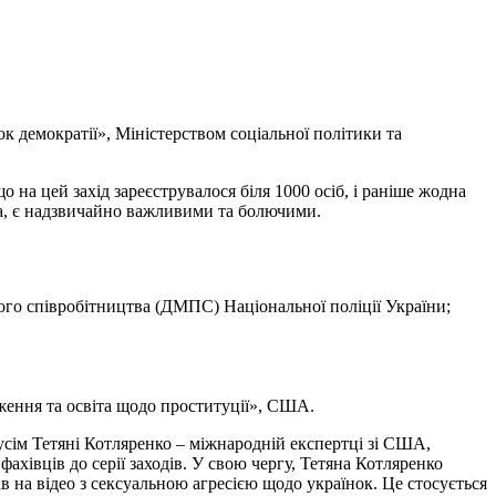
ок демократії», Міністерством соціальної політики та
на цей захід зареєструвалося біля 1000 осіб, і раніше жодна
тва, є надзвичайно важливими та болючими.
кого співробітництва (ДМПС) Національної поліції України;
дження та освіта щодо проституції», США.
усім Тетяні Котляренко – міжнародній експертці зі США,
хівців до серії заходів. У свою чергу, Тетяна Котляренко
в на відео з сексуальною агресією щодо українок. Це стосується