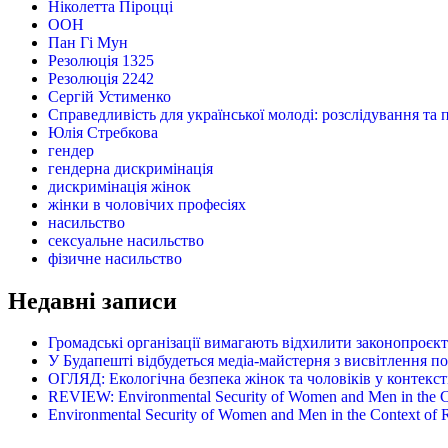
Ніколетта Піроцці
ООН
Пан Гі Мун
Резолюція 1325
Резолюція 2242
Сергій Устименко
Справедливість для української молоді: розслідування та 
Юлія Стребкова
гендер
гендерна дискримінація
дискримінація жінок
жінки в чоловічих професіях
насильство
сексуальне насильство
фізичне насильство
Недавні записи
Громадські організації вимагають відхилити законопроєк
У Будапешті відбудеться медіа-майстерня з висвітлення п
ОГЛЯД: Екологічна безпека жінок та чоловіків у контексті
REVIEW: Environmental Security of Women and Men in the Con
Environmental Security of Women and Men in the Context of Ru