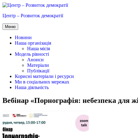
Перейти
до
Центр – Розвиток демократії
вмісту
Меню
Новини
Наша організація
Наша місія
Модель рівності
Анонси
Матеріали
Публікації
Корисні матеріали і ресурси
Ми в соціальних мережах
Наша діяльність
Вебінар «Порнографія: небезпека для жі