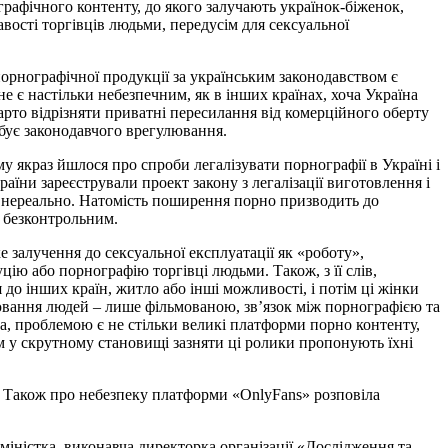
графічного контенту, до якого залучають українок-біженок,
авості торгівців людьми, передусім для сексуальної
орнографічної продукції за українським законодавством є
е є настільки небезпечним, як в інших країнах, хоча Україна
арто відрізняти приватні пересилання від комерційного оберту
ебує законодавчого врегулювання.
у якраз йшлося про спроби легалізувати порнографії в Україні і
їни зареєстрували проект закону з легалізації виготовлення і
т нереально. Натомість поширення порно призводить до
є безконтрольним.
 залучення до сексуальної експлуатації як «роботу»,
ію або порнографію торгівці людьми. Також, з її слів,
до інших країн, житло або інші можливості, і потім ці жінки
уювання людей – лише фільмованою, зв’язок між порнографією та
на, проблемою є не стільки великі платформи порно контенту,
м у скрутному становищі зазняти ці ролики пропонують їхні
 Також про небезпеку платформи «OnlyFans» розповіла
іністка, виконавча директорка організації «Дослідження та