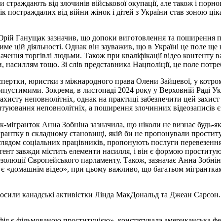
 страждають від злочинів військової окупації, але також і порно
ік постраждалих від війни жінок і дітей з України став зоною цік
 Юрій Ганущак зазначив, що допоки виготовлення та поширення п
ме цій діяльності. Однак він зауважив, що в Україні це поле ще н
ачення торгівлі людьми. Також при кваліфікації відео контенту в
, насиллям тощо. Зі слів представника Нацполіції, це поле потр
спертки, юристки з міжнародного права Олени Зайцевої, у котром
устимими. Зокрема, в листопаді 2024 року у Верховній Раді Укра
ахисту неповнолітніх, однак на практиці забезпечити цей захис
титуювання неповнолітніх, а поширення злочинних відеозаписів 
-мігранток Анна Зобніна зазначила, що ніколи не визнає будь-яке
рантку в складному становищі, якій би не пропонували проституц
глядом соціальних працівників, пропонують послуги перевезення 
контент завжди містить елементи насилля, і він є формою простит
резолюції Європейського парламенту. Також, зазначає Анна Зобні
 є «домашнім відео», при цьому важливо, що багатьом мігрантка
лосили канадські активістки Лінда МакДональд та Джеан Сарсон.
ія є фільмованою проституцією», констатувала американська фем