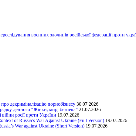
переслідування воєнних злочинів російської федерації проти укра
т про декриміналізацію порнобізнесу
30.07.2026
орядку денного “Жінки, мир, безпека”
21.07.2026
 війни росії проти України
19.07.2026
text of Russia’s War Against Ukraine (Full Version)
19.07.2026
ssia’s War against Ukraine (Short Version)
19.07.2026