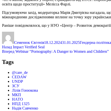
освіта щодо проституції» Мелісса Фарлі.
Підсумовуючи захід, модераторка Марія Дмитрієва нагадала, що 
міжнародними дослідженнями вплине на точку зору українських
Раніше повідомлялося, що у НУО «Центр – Розвиток демократії
Автор
Оприлюднено
Категорії
Семенюк Євгенія
18.12.2024
31.01.2025
Гендерна політик
Навігація
Попередній
Назад
Impact Verified Seal
запис:
Наступний
Вперед
Webinar “Pornography: A Danger to Women and Children”
записів
запис:
Tags
@care_de
CEDAW
UNDP
ЗСУ
Лілія Гонюкова
МКП
НАТО
НПД 1325
Надія Савченко